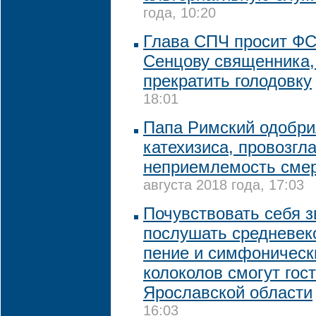
года, 10:20
Глава СПЧ просит ФС
Сенцову священника,
прекратить голодовку
18:01
Папа Римский одобри
катехизиса, провозг
неприемлемость смер
августа 2018 года, 17:03
Почувствовать себя з
послушать средневек
пение и симфонически
колоколов смогут гос
Ярославской области
16:03