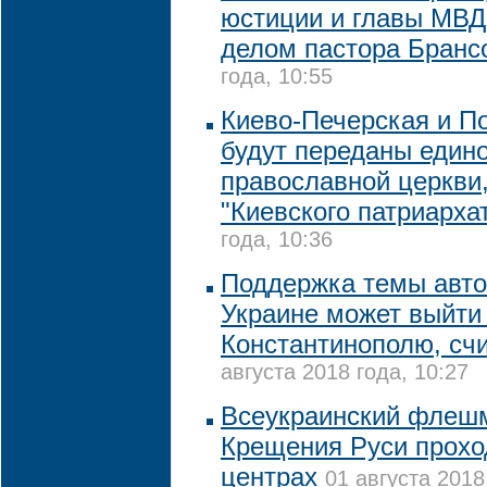
юстиции и главы МВД 
делом пастора Бранс
года, 10:55
Киево-Печерская и П
будут переданы едино
православной церкви,
"Киевского патриарха
года, 10:36
Поддержка темы авт
Украине может выйти
Константинополю, сч
августа 2018 года, 10:27
Всеукраинский флешм
Крещения Руси прохо
центрах
01 августа 2018