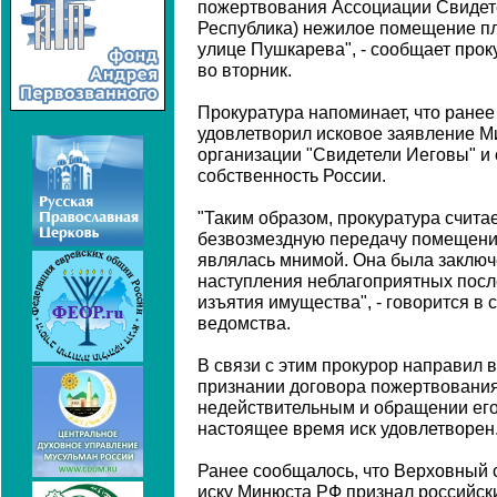
пожертвования Ассоциации Свидет
Республика) нежилое помещение пл
улице Пушкарева", - сообщает прок
во вторник.
Прокуратура напоминает, что ране
удовлетворил исковое заявление М
организации "Свидетели Иеговы" и
собственность России.
"Таким образом, прокуратура считае
безвозмездную передачу помещени
являлась мнимой. Она была заключ
наступления неблагоприятных посл
изъятия имущества", - говорится в
ведомства.
В связи с этим прокурор направил в
признании договора пожертвовани
недействительным и обращении его
настоящее время иск удовлетворен
Ранее сообщалось, что Верховный 
иску Минюста РФ признал российск