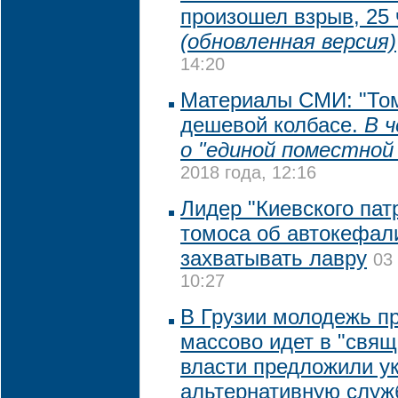
произошел взрыв, 25 
(обновленная версия)
14:20
Материалы СМИ: "Том
дешевой колбасе.
В 
о "единой поместной
2018 года, 12:16
Лидер "Киевского пат
томоса об автокефали
захватывать лавру
03
10:27
В Грузии молодежь п
массово идет в "свящ
власти предложили у
альтернативную служ