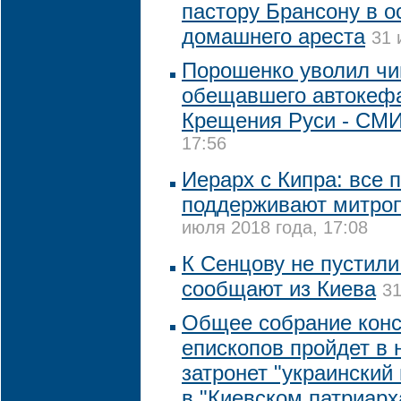
пастору Брансону в о
домашнего ареста
31 
Порошенко уволил чи
обещавшего автокеф
Крещения Руси - СМ
17:56
Иерарх с Кипра: все
поддерживают митро
июля 2018 года, 17:08
К Сенцову не пустили
сообщают из Киева
31
Общее собрание конс
епископов пройдет в 
затронет "украинский
в "Киевском патриарх