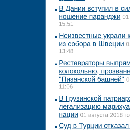
В Дании вступил в си
ношение паранджи
01
15:51
Неизвестные украли 
из собора в Швеции
0
13:48
Реставраторы выпрям
колокольню, прозван
"Пизанской башней"
0
11:06
В Грузинской патриар
легализацию марихуа
нации
01 августа 2018 го
Суд в Турции отказа