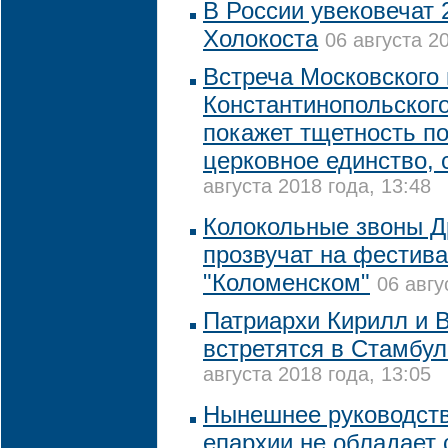
В России увековечат 
Холокоста
06 августа 2
Встреча Московского 
Константинопольског
покажет тщетность п
церковное единство,
августа 2018 года, 13:48
Колокольные звоны Д
прозвучат на фестива
"Коломенском"
06 авгу
Патриархи Кирилл и
встретятся в Стамбул
августа 2018 года, 13:05
Нынешнее руководств
епархии не обладает 