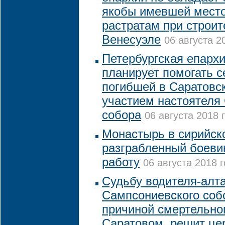
якобы имевшей место
растратам при строит
Венесуэле
06 августа 2
Петербургская епархи
планирует помогать 
погибшей в Саратовск
участием настоятеля
собора
06 августа 2018 
Монастырь в сирийск
разграбленный боеви
работу
06 августа 2018 г
Судьбу водителя-алт
Сампсониевского соб
причиной смертельно
Саратовом, решит це