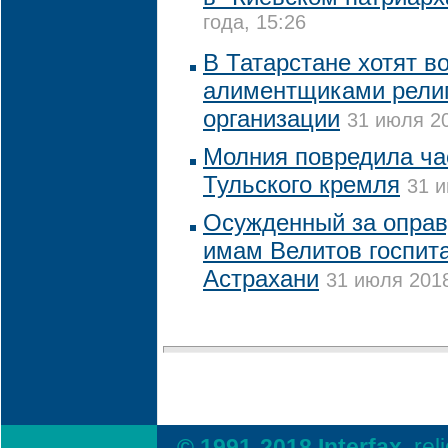
года, 15:26
В Татарстане хотят в
алиментщиками рели
организации
31 июля 20
Молния повредила ча
Тульского кремля
31 и
Осужденный за оправ
имам Велитов госпит
Астрахани
31 июля 2018
© 1991-2018 Interfax,
rel