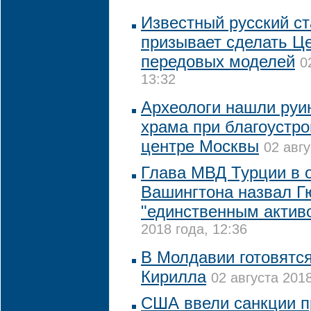
Известный русский с
призывает сделать Ц
передовых моделей
0
13:32
Археологи нашли руи
храма при благоустро
центре Москвы
02 авгу
Глава МВД Турции в о
Вашингтона назвал Г
"единственным актив
2018 года, 12:36
В Молдавии готовятся
Кирилла
02 августа 2018
США ввели санкции п