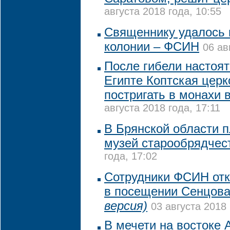
августа 2018 года, 10:55
Священнику удалось 
колонии – ФСИН
06 ав
После гибели настоя
Египте Коптская цер
постригать в монахи в
августа 2018 года, 17:11
В Брянской области п
музей старообрядчес
года, 17:02
Сотрудники ФСИН отк
в посещении Сенцов
версия)
03 августа 2018 
В мечети на востоке 