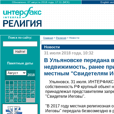
Обновлено: 07 августа 2018 года, 17:11 (МСК)
English ver
Поиск по сайту:
Главная
>
Религия
> Новости
Новости
31 июля 2018 года, 10:32
В Ульяновске передана 
Памятные даты
недвижимость, ранее п
местным "Свидетелям И
2018
Ульяновск. 31 июля. ИНТЕРФАКС -
01
02
03
04
05
собственность РФ крупный объект 
06
07
08
09
10
11
12
принадлежал представителям запр
13
14
15
16
17
18
19
"Свидетели Иеговы".
20
21
22
23
24
25
26
27
28
29
30
31
"В 2017 году местная религиозная 
Иеговы" передала безвозмездно в 