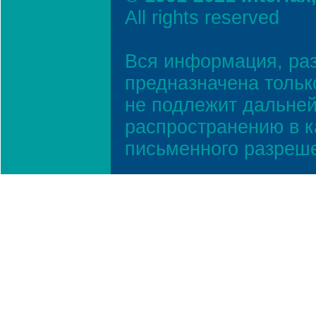
All rights reserved
Вся информация, ра
предназначена тольк
не подлежит дальней
распространению в к
письменного разреш