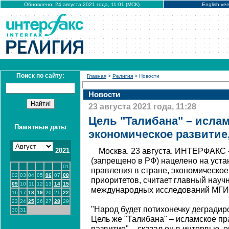
Обновлено: 24 августа 2021 года, 11:01 (МСК)
English ver
Поиск по сайту:
Главная
>
Религия
> Новости
Новости
23 августа 2021 года, 11:28
Цель "Талибана" – ислам
Памятные даты
экономическое развитие,
2021
Москва. 23 августа. ИНТЕРФАКС 
(запрещено в РФ) нацелено на уст
01
правления в стране, экономическое 
02
03
04
05
06
07
08
приоритетов, считает главный науч
09
10
11
12
13
14
15
международных исследований МГИ
16
17
18
19
20
21
22
23
24
25
26
27
28
29
"Народ будет потихонечку деградиро
30
31
Цель же "Талибана" – исламское пр
развитие", - сказал он в интервью,