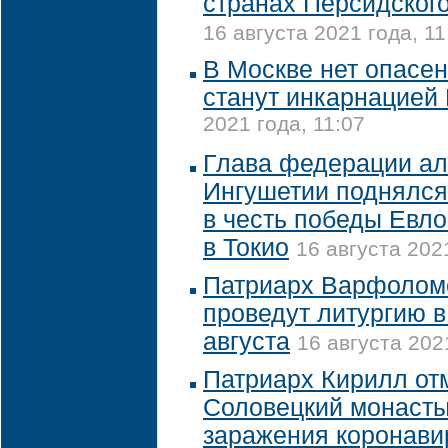
странах Персидского
16 августа 2021 года, 11
В Москве нет опасен
станут инкарнацией
2021 года, 11:07
Глава федерации а
Ингушетии поднялся 
в честь победы Евл
в Токио
16 августа 202
Патриарх Варфолом
проведут литургию 
августа
16 августа 202
Патриарх Кирилл от
Соловецкий монасты
заражения коронави