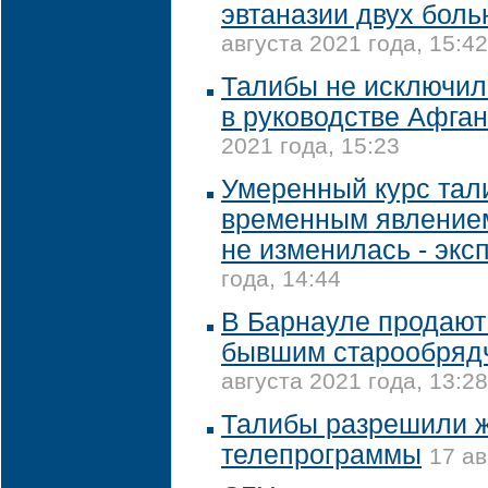
эвтаназии двух бол
августа 2021 года, 15:42
Талибы не исключил
в руководстве Афга
2021 года, 15:23
Умеренный курс тал
временным явлением
не изменилась - экс
года, 14:44
В Барнауле продают 
бывшим старообряд
августа 2021 года, 13:28
Талибы разрешили 
телепрограммы
17 ав