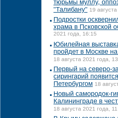
тюрьмы муллу, оппо
"Талибану"
19 августа
Подростки оскверни
храма в Псковской о
2021 года, 16:15
Юбилейная выставка
пройдет в Москве н
18 августа 2021 года, 13
Первый на северо-з
сирингарий появится
Петербургом
18 авгус
Новый самородок-гиг
Калининграде в чес
18 августа 2021 года, 11