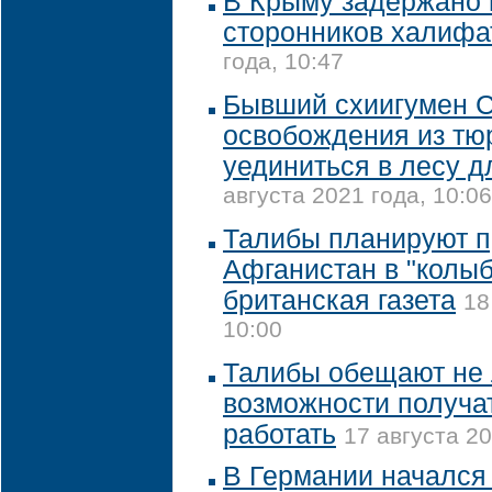
В Крыму задержано 
сторонников халифа
года, 10:47
Бывший схиигумен С
освобождения из тю
уединиться в лесу 
августа 2021 года, 10:06
Талибы планируют п
Афганистан в "колыб
британская газета
18
10:00
Талибы обещают не
возможности получа
работать
17 августа 20
В Германии начался