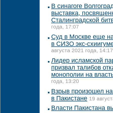
В синагоге Волгогра
выставка, посвящен
Сталинградской бит
года, 17:07
Суд в Москве еще на
в СИЗО экс-схиигум
августа 2021 года, 14:17
Лидер исламской па
призвал талибов отк
монополии на власт
года, 13:20
Взрыв произошел на
в Пакистане
19 август
Власти Пакистана в