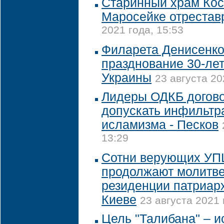
Старинный храм Кос
Маросейке отрестав
2021 года, 15:53
Филарета Денисенко
празднование 30-ле
Украины
23 августа 20
Лидеры ОДКБ догово
допускать инфильтр
исламизма - Песков
13:29
Сотни верующих УПЦ
продолжают молитве
резиденции патриар
Киеве
23 августа 2021 
Цель "Талибана" – 