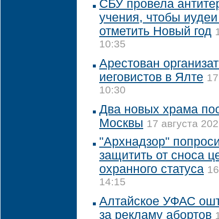
СБУ провела антите
учения, чтобы иудеи
отметить Новый год
10:35
Арестован организат
иеговистов в Ялте
17
10:30
Два новых храма пос
Москвы
17 августа 202
"Архнадзор" попрос
защитить от сноса ц
охранного статуса
16
14:15
Алтайское УФАС ош
за рекламу абортов