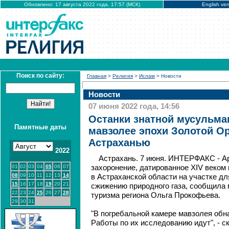
Обновлено: 17 августа 2022 года, 17:57 (МСК)
English ver
Поиск по сайту:
Главная
>
Религия
>
Ислам
> Новости
Новости
07 июня 2022 года, 14:56
Останки знатной мусульма
Памятные даты
мавзолее эпохи Золотой О
Астраханью
2022
Астрахань. 7 июня. ИНТЕРФАКС - А
01
02
03
04
05
06
07
захоронение, датированное XIV веком
08
09
10
11
12
13
14
в Астраханской области на участке дл
15
16
17
18
19
20
21
сжижению природного газа, сообщила 
22
23
24
25
26
27
28
туризма региона Ольга Прокофьева.
29
30
31
"В погребальной камере мавзолея обн
Работы по их исследованию идут", - с