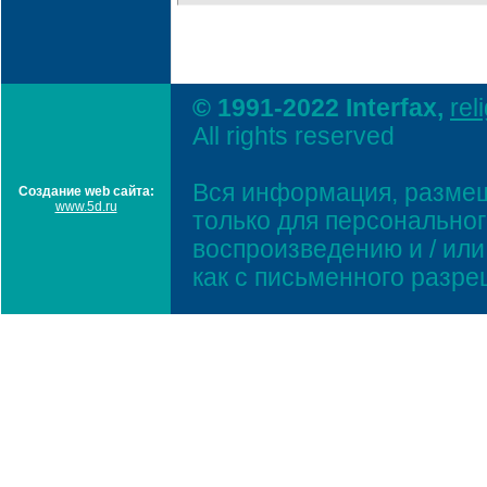
© 1991-2022 Interfax,
rel
All rights reserved
Вся информация, размещ
Создание web сайта:
www.5d.ru
только для персонально
воспроизведению и / ил
как с письменного разр