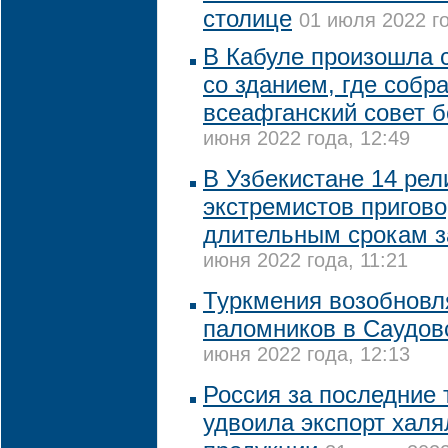
столице
01 июля 2022 го
В Кабуле произошла 
со зданием, где собр
всеафганский совет б
июня 2022 года, 12:49
В Узбекистане 14 рел
экстремистов пригово
длительным срокам 
июня 2022 года, 11:21
Туркмения возобновл
паломников в Саудо
июня 2022 года, 12:13
Россия за последние 
удвоила экспорт хал