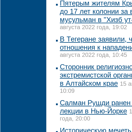
Пятерым жителям Кры
до 17 лет колонии за
мусульман в "Хизб ут
августа 2022 года, 19:02
В Тегеране заявили, 
отношения к нападен
августа 2022 года, 10:45
Сторонник религиозно
экстремистской орга
в Алтайском крае
15 а
10:09
Салман Рушди ранен
лекции в Нью-Йорке
1
года, 20:00
Историческую мечеть