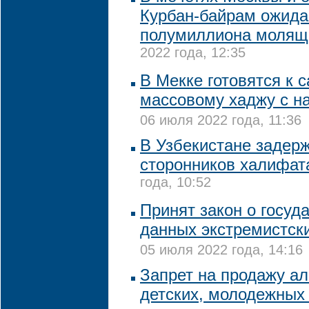
Курбан-байрам ожида
полумиллиона молящ
2022 года, 12:35
В Мекке готовятся к 
массовому хаджу с н
06 июля 2022 года, 11:36
В Узбекистане задерж
сторонников халифат
года, 10:52
Принят закон о госуд
данных экстремистск
05 июля 2022 года, 14:16
Запрет на продажу ал
детских, молодежных