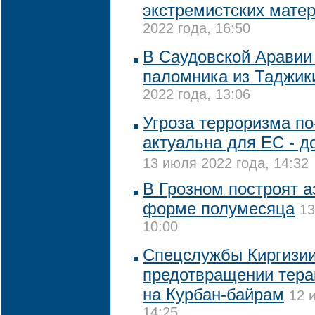
экстремистских мате
2022 года, 16:50
В Саудовской Аравии
паломника из Таджик
2022 года, 13:06
Угроза терроризма п
актуальна для ЕС - д
13 июля 2022 года, 14:32
В Грозном построят а
форме полумесяца
13
10:00
Спецслужбы Киргизи
предотвращении тера
на Курбан-байрам
12 
14:25