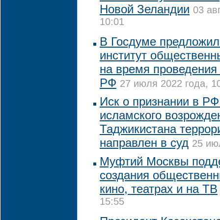
Новой Зеландии
03 ав
10:01
В Госдуме предложил
институт общественн
на время проведения
РФ
27 июля 2022 года, 1
Иск о признании в РФ
исламского возрожде
Таджикистана террор
направлен в суд
25 ию
Муфтий Москвы подд
создания общественн
кино, театрах и на ТВ
15:55