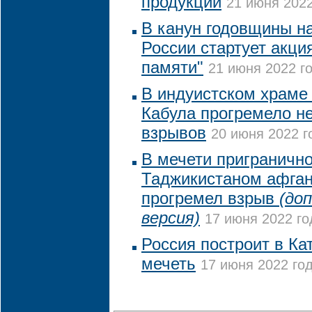
продукции
21 июня 2022
В канун годовщины н
России стартует акци
памяти"
21 июня 2022 го
В индуистском храме
Кабула прогремело н
взрывов
20 июня 2022 г
В мечети пригранично
Таджикистаном афган
прогремел взрыв
(до
версия)
17 июня 2022 го
Россия построит в Ка
мечеть
17 июня 2022 год