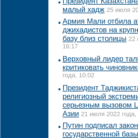
Президент Казахстан
малый хадж
25 июля 20
Армия Мали отбила а
джихадистов на круп
базу близ столицы
22 
16:17
Верховный лидер тал
критиковать чиновник
года, 10:02
Президент Таджикист
религиозный экстрем
серьезным вызовом 
Азии
21 июля 2022 года,
Путин подписал закон
государственной баз