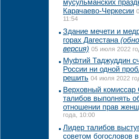
мусульманских празд
Карачаево-Черкесии
11:54
Здание мечети и медр
горах Дагестана
(обн
версия)
05 июля 2022 го
Муфтий Таджуддин счи
России ни одной про
решить
04 июля 2022 го
Верховный комиссар
талибов выполнять о
отношении прав жен
года, 10:00
Лидер талибов высту
советом богословов в