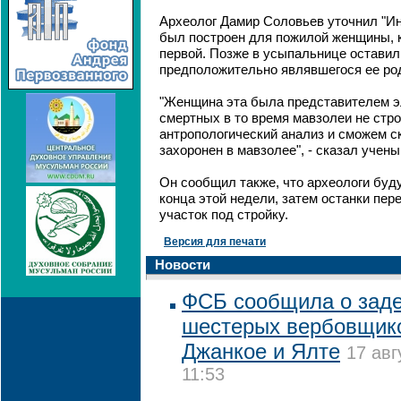
Археолог Дамир Соловьев уточнил "Ин
был построен для пожилой женщины, 
первой. Позже в усыпальнице оставил
предположительно являвшегося ее ро
"Женщина эта была представителем э
смертных в то время мавзолеи не стр
антропологический анализ и сможем ск
захоронен в мавзолее", - сказал учены
Он сообщил также, что археологи буд
конца этой недели, затем останки пер
участок под стройку.
Версия для печати
Новости
ФСБ сообщила о зад
шестерых вербовщик
Джанкое и Ялте
17 авг
11:53