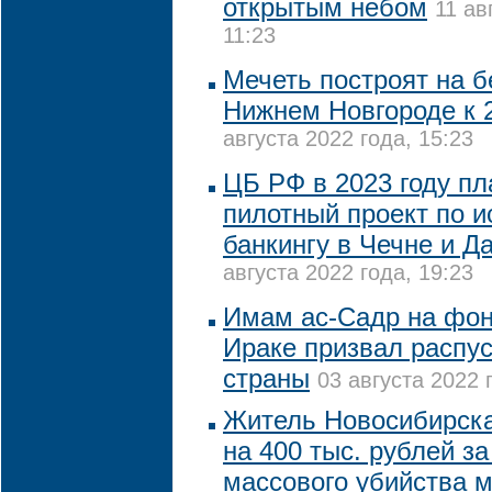
открытым небом
11 ав
11:23
Мечеть построят на б
Нижнем Новгороде к 2
августа 2022 года, 15:23
ЦБ РФ в 2023 году пл
пилотный проект по 
банкингу в Чечне и Д
августа 2022 года, 19:23
Имам ас-Садр на фон
Ираке призвал распу
страны
03 августа 2022 
Житель Новосибирск
на 400 тыс. рублей з
массового убийства 