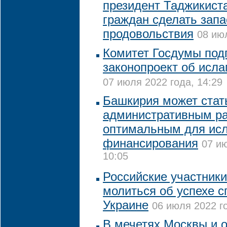
президент Таджикист
граждан сделать зап
продовольствия
08 июл
Комитет Госдумы под
законопроект об исла
07 июля 2022 года, 14:29
Башкирия может стат
административным ра
оптимальным для исл
финансирования
07 ию
10:05
Российские участники
молиться об успехе 
Украине
06 июля 2022 го
В мечетях Москвы и о