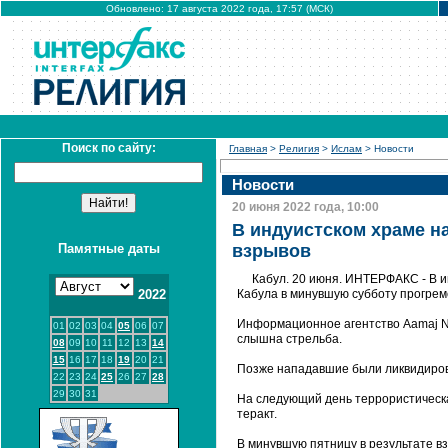
Обновлено: 17 августа 2022 года, 17:57 (МСК)
Поиск по сайту:
Главная
>
Религия
>
Ислам
> Новости
Новости
20 июня 2022 года, 10:00
В индуистском храме н
Памятные даты
взрывов
Кабул. 20 июня. ИНТЕРФАКС - В и
2022
Кабула в минувшую субботу прогрем
Информационное агентство Aamaj Ne
01
02
03
04
05
06
07
слышна стрельба.
08
09
10
11
12
13
14
15
16
17
18
19
20
21
Позже нападавшие были ликвидиро
22
23
24
25
26
27
28
29
30
31
На следующий день террористическа
теракт.
В минувшую пятницу в результате в