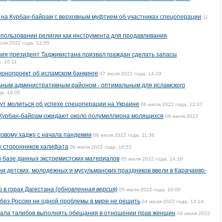
 на Курбан-байрам с верховным муфтием об участниках спецоперации
11
пользовании религии как инструмента для продавливания
юля 2022 года, 12:55
ия президент Таджикистана призвал граждан сделать запасы
, 10:11
конопроект об исламском банкинге
07 июля 2022 года, 14:29
ьным административным районом - оптимальным для исламского
а, 10:05
дут молиться об успехе спецоперации на Украине
06 июля 2022 года, 12:37
а Курбан-байрам ожидают около полумиллиона молящихся
06 июля 2022
совому хаджу с начала пандемии
06 июля 2022 года, 11:36
у сторонников халифата
06 июля 2022 года, 10:52
й базе данных экстремистских материалов
05 июля 2022 года, 14:16
ни детских, молодежных и мусульманских праздников ввели в Карачаево-
о в горах Дагестана
(обновленная версия)
05 июля 2022 года, 10:00
 без России ни одной проблемы в мире не решить
04 июля 2022 года, 14:14
ала талибов выполнять обещания в отношении прав женщин
04 июля 2022