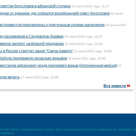
советом богословов в афганской столице
01 июля 2022 года, 11:17
ядом со зданием, где собрался всеафганский совет богословов
30 июня
экстремистов приговорены к длительным срокам заключения
30 июня 2022
ку паломников в Саудовскую Аравию
24 июня 2022 года, 12:13
двоила экспорт халяльной продукции
21 июня 2022 года, 12:32
 в России стартует акция "Свеча памяти"
21 июня 2022 года, 10:00
 Кабула прогремело несколько взрывов
20 июня 2022 года, 10:00
икистаном афганского уезда прогремел взрыв
(дополненная версия)
17
рную мечеть
17 июня 2022 года, 13:49
Все новости
 веб-сайте, предназначена только для персонального использования и не подлежит 
терфакса.