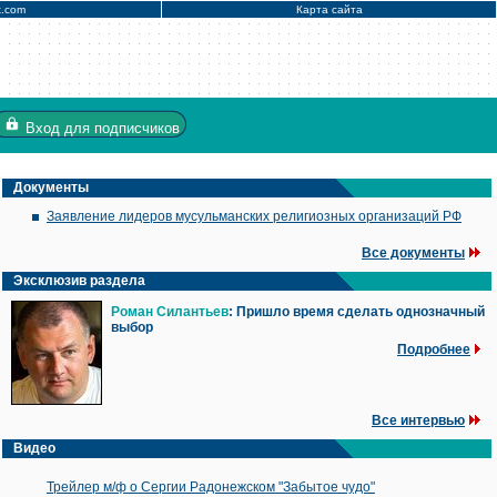
x.com
Карта сайта
Вход
для подписчиков
Документы
Заявление лидеров мусульманских религиозных организаций РФ
Все документы
Эксклюзив раздела
Роман Силантьев
: Пришло время сделать однозначный
выбор
Подробнее
Все интервью
Видео
Трейлер м/ф о Сергии Радонежском "Забытое чудо"