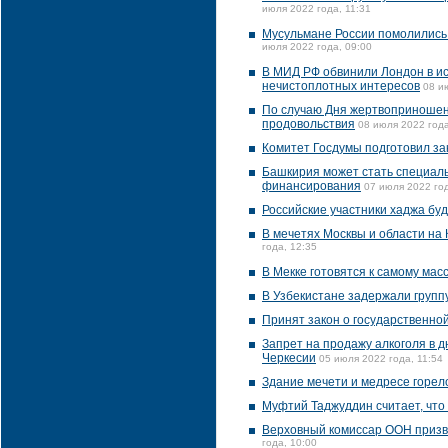
июля 2022 года, 11:31
Мусульмане России помолились
июля 2022 года, 09:00
В МИД РФ обвинили Лондон в ис
нечистоплотных интересов
08 и
По случаю Дня жертвоприношен
продовольствия
08 июля 2022 года
Комитет Госдумы подготовил за
Башкирия может стать специал
финансирования
07 июля 2022 год
Российские участники хаджа бу
В мечетях Москвы и области н
года, 12:35
В Мекке готовятся к самому мас
В Узбекистане задержали групп
Принят закон о государственно
Запрет на продажу алкоголя в д
Черкесии
05 июля 2022 года, 11:54
Здание мечети и медресе горел
Муфтий Таджуддин считает, что
Верховный комиссар ООН призв
года, 10:00