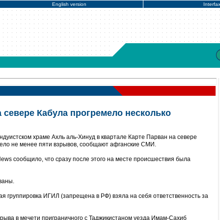
English version
Interfa
а севере Кабула прогремело несколько
ндуистском храме Ахль аль-Хинуд в квартале Карте Парван на севере
ело не менее пяти взрывов, сообщают афганские СМИ.
ws сообщило, что сразу после этого на месте происшествия была
ваны.
я группировка ИГИЛ (запрещена в РФ) взяла на себя ответственность за
зрыва в мечети приграничного с Таджикистаном уезда Имам-Сахиб