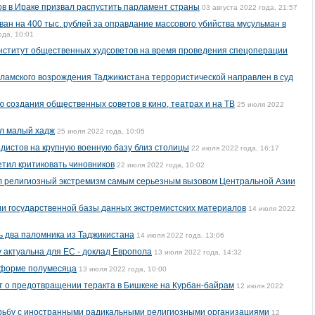
в в Ираке призвал распустить парламент страны
03 августа 2022 года, 21:57
н на 400 тыс. рублей за оправдание массового убийства мусульман в
ода, 10:01
нститут общественных худсоветов на время проведения спецоперации
сламского возрождения Таджикистана террористической направлен в суд
создания общественных советов в кино, театрах и на ТВ
25 июля 2022
л малый хадж
25 июля 2022 года, 10:05
дистов на крупную военную базу близ столицы
22 июля 2022 года, 16:17
тил критиковать чиновников
22 июля 2022 года, 10:02
л религиозный экстремизм самым серьезным вызовом Центральной Азии
ии государственной базы данных экстремистских материалов
14 июля 2022
ь два паломника из Таджикистана
14 июля 2022 года, 13:06
 актуальна для ЕС - доклад Европола
13 июля 2022 года, 14:32
 форме полумесяца
13 июля 2022 года, 10:00
 о предотвращении теракта в Бишкеке на Курбан-байрам
12 июля 2022
орьбу с иностранными радикальными религиозными организациями
12