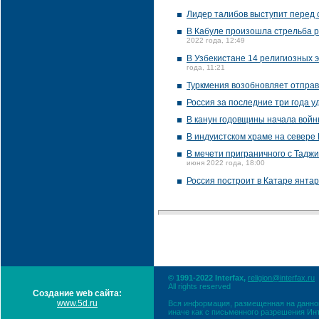
Лидер талибов выступит перед 
В Кабуле произошла стрельба р
2022 года, 12:49
В Узбекистане 14 религиозных 
года, 11:21
Туркмения возобновляет отправ
Россия за последние три года у
В канун годовщины начала войны
В индуистском храме на севере
В мечети приграничного с Тадж
июня 2022 года, 18:00
Россия построит в Катаре янта
© 1991-2022 Interfax,
religion@interfax.ru
All rights reserved
Создание web сайта:
www.5d.ru
Вся информация, размещенная на данном
иначе как с письменного разрешения Ин