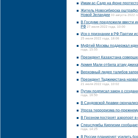
Имам ас-Садр на фоне протесто
Житель Новосибирска оштрафова
Новой Зеландии
03 августа 2022 г
В Госдуме предложили ввести и
РФ
27 июля 2022 года, 10:00
Иск о признании в РФ Партии и
25 июля 2022 года, 18:06
Муфтий Москвы поддержал идею 
года, 15:55
Президент Казахстана соверши
Армия Мали отбила атаку джиха
Верховный лидер талибов запре
Президент Таджикистана назва
21 июля 2022 года, 10:02
Путин подписал закон о создан
года, 16:50
В Саудовской Аравии скончалис
Угроза терроризма по-прежнему
В Грозном построят аэропорт в
Спецслужбы Киргизии сообщают
года, 14:25
В России планируют усилить б