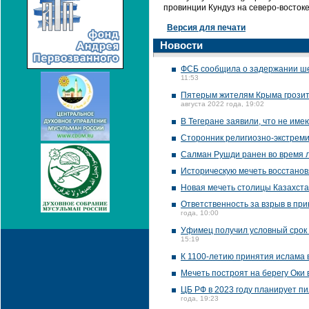
провинции Кундуз на северо-востоке
Версия для печати
Новости
ФСБ сообщила о задержании ше
11:53
Пятерым жителям Крыма грозит о
августа 2022 года, 19:02
В Тегеране заявили, что не им
Сторонник религиозно-экстреми
Салман Рушди ранен во время 
Историческую мечеть восстанов
Новая мечеть столицы Казахста
Ответственность за взрыв в п
года, 10:00
Уфимец получил условный срок 
15:19
К 1100-летию принятия ислама 
Мечеть построят на берегу Оки 
ЦБ РФ в 2023 году планирует пи
года, 19:23