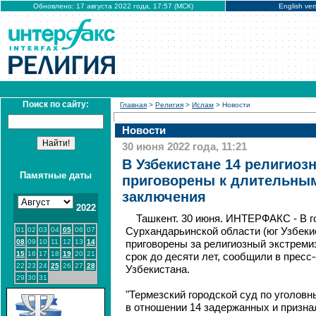
Обновлено: 17 августа 2022 года, 17:57 (МСК)
English ver
Поиск по сайту:
Главная
>
Религия
>
Ислам
> Новости
Новости
30 июня 2022 года, 11:21
В Узбекистане 14 религиоз
Памятные даты
приговорены к длительны
заключения
2022
Ташкент. 30 июня. ИНТЕРФАКС - В г
01
02
03
04
05
06
07
Сурхандарьинской области (юг Узбеки
08
09
10
11
12
13
14
приговорены за религиозный экстрем
15
16
17
18
19
20
21
срок до десяти лет, сообщили в пресс
22
23
24
25
26
27
28
Узбекистана.
29
30
31
"Термезский городской суд по уголов
в отношении 14 задержанных и призна