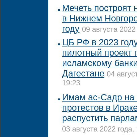
Мечеть построят 
в Нижнем Новгоро
году
09 августа 2022 
ЦБ РФ в 2023 год
пилотный проект 
исламскому банки
Дагестане
04 авгус
19:23
Имам ас-Садр на
протестов в Ирак
распустить парла
03 августа 2022 года,