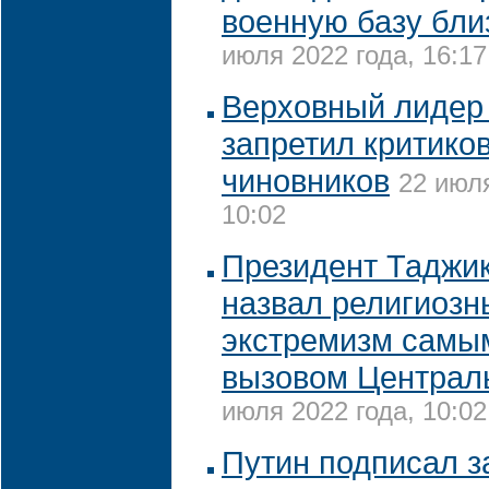
военную базу бли
июля 2022 года, 16:17
Верховный лидер
запретил критико
чиновников
22 июля
10:02
Президент Таджи
назвал религиозн
экстремизм самы
вызовом Централ
июля 2022 года, 10:02
Путин подписал з