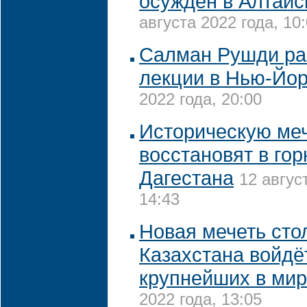
осужден в Алтайс
августа 2022 года, 10
Салман Рушди ра
лекции в Нью-Йо
2022 года, 20:00
Историческую ме
восстановят в го
Дагестана
12 авгус
14:43
Новая мечеть ст
Казахстана войдё
крупнейших в ми
2022 года, 13:05