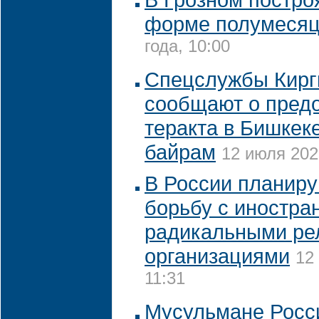
форме полумеся
года, 10:00
Спецслужбы Кирг
сообщают о пред
теракта в Бишкек
байрам
12 июля 202
В России планиру
борьбу с иностр
радикальными ре
организациями
12
11:31
Мусульмане Росс