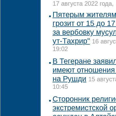
17 августа 2022 года, 
Пятерым жителя
грозит от 15 до 1
за вербовку мусу
ут-Тахрир"
16 авгус
19:02
В Тегеране заявил
имеют отношения
на Рушди
15 август
10:45
Сторонник религи
экстремистской о