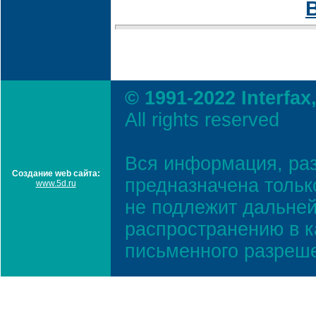
© 1991-2022 Interfax
All rights reserved
Вся информация, ра
Создание web сайта:
предназначена тольк
www.5d.ru
не подлежит дальней
распространению в к
письменного разреш