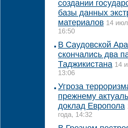
создании государ
базы данных экст
материалов
14 июл
16:50
В Саудовской Ар
скончались два п
Таджикистана
14 и
13:06
Угроза терроризм
прежнему актуаль
доклад Европола
года, 14:32
В Грозном постро