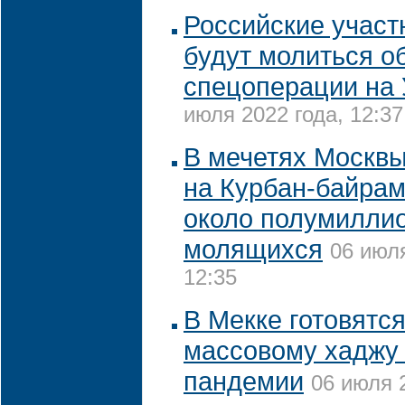
Российские участ
будут молиться о
спецоперации на 
июля 2022 года, 12:37
В мечетях Москвы
на Курбан-байра
около полумилли
молящихся
06 июля
12:35
В Мекке готовятс
массовому хаджу 
пандемии
06 июля 2