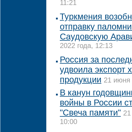
11:21
Туркмения возобн
отправку паломни
Саудовскую Арав
2022 года, 12:13
Россия за послед
удвоила экспорт 
продукции
21 июня 
В канун годовщин
войны в России с
"Свеча памяти"
21
10:00