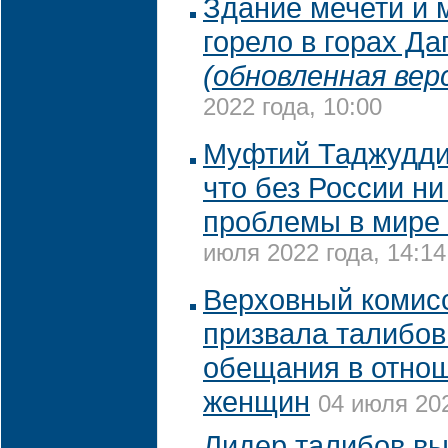
Здание мечети и 
горело в горах Да
(обновленная вер
2022 года, 10:00
Муфтий Таджуддин
что без России ни
проблемы в мире
июля 2022 года, 14:14
Верховный коми
призвала талибов
обещания в отно
женщин
04 июля 202
Лидер талибов вы