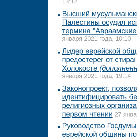
13:12
Высший мусульманск
Палестины осудил ис
термина "Авраамские
января 2021 года, 10:10
Лидер еврейской общ
предостерег от стира
Холокосте
(дополненн
января 2021 года, 19:14
Законопроект, позво
идентифицировать б
религиозных организа
первом чтении
27 янва
Руководство Госдумы
еврейской общины по