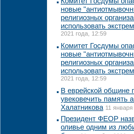
Комитет Госдумы опас
новые "антиотмывочн
религиозных организа
использовать экстре
2021 года, 12:59
Комитет Госдумы опас
новые "антиотмывочн
религиозных организа
использовать экстре
2021 года, 12:59
В еврейской общине 
увековечить память 
Халатникова
11 января
Президент ФЕОР назв
оливье одним из люб