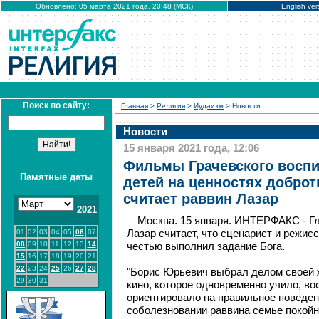
Обновлено: 05 марта 2021 года, 20:48 (МСК)
English ver
Поиск по сайту:
Главная
>
Религия
>
Иудаизм
> Новости
Новости
15 января 2021 года, 12:06
Фильмы Грачевского восп
Памятные даты
детей на ценностях доброт
считает раввин Лазар
2021
Москва. 15 января. ИНТЕРФАКС - Г
01
02
03
04
05
06
07
Лазар считает, что сценарист и режис
08
09
10
11
12
13
14
честью выполнил задание Бога.
15
16
17
18
19
20
21
22
23
24
25
26
27
28
"Борис Юрьевич выбрал делом своей ж
29
30
31
кино, которое одновременно учило, во
ориентировало на правильное поведение
соболезновании раввина семье покойн