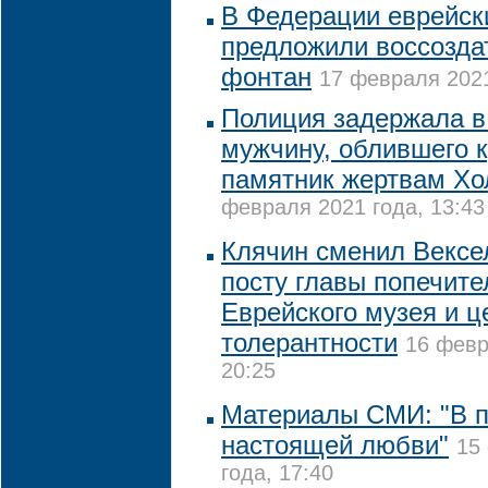
В Федерации еврейск
предложили воссозда
фонтан
17 февраля 2021
Полиция задержала в
мужчину, облившего 
памятник жертвам Хо
февраля 2021 года, 13:43
Клячин сменил Вексе
посту главы попечите
Еврейского музея и ц
толерантности
16 февр
20:25
Материалы СМИ: "В п
настоящей любви"
15
года, 17:40