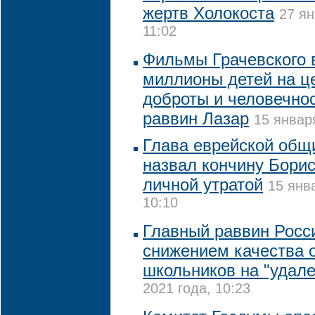
жертв Холокоста
27 ян
11:02
Фильмы Грачевского 
миллионы детей на ц
доброты и человечнос
раввин Лазар
15 январ
Глава еврейской общ
назвал кончину Борис
личной утратой
15 янв
10:10
Главный раввин Росс
снижением качества 
школьников на "удале
2021 года, 10:23