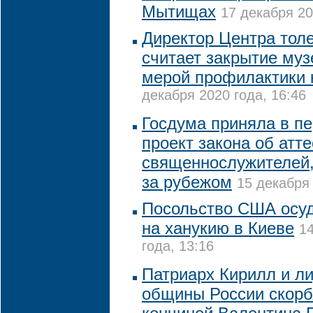
Мытищах
17 декабря 20
Директор Центра тол
считает закрытие му
мерой профилактики 
декабря 2020 года, 16:46
Госдума приняла в п
проект закона об атт
священнослужителей
за рубежом
15 декабря 
Посольство США осу
на ханукию в Киеве
1
года, 13:16
Патриарх Кирилл и л
общины России скорбя