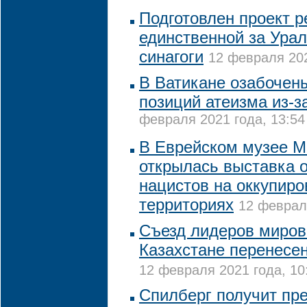
Подготовлен проект 
единственной за Ура
синагоги
12 февраля 202
В Ватикане озабочен
позиций атеизма из-з
февраля 2021 года, 13:54
В Еврейском музее 
открылась выставка 
нацистов на оккупир
территориях
12 февраля
Съезд лидеров миров
Казахстане перенесен
12 февраля 2021 года, 10
Спилберг получит пре