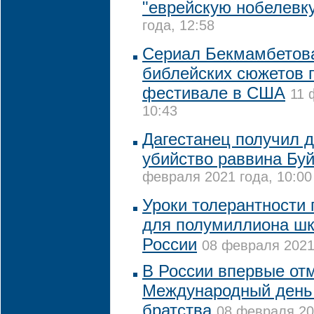
"еврейскую нобелевк
года, 12:58
Сериал Бекмамбетова
библейских сюжетов 
фестивале в США
11 
10:43
Дагестанец получил д
убийство раввина Бу
февраля 2021 года, 10:00
Уроки толерантности
для полумиллиона шк
России
08 февраля 2021 
В России впервые от
Международный день 
братства
08 февраля 20