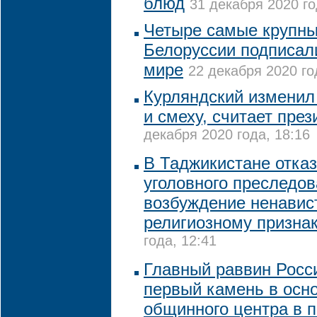
блюд
31 декабря 2020 го
Четыре самые крупн
Белоруссии подписал
мире
22 декабря 2020 го
Курляндский изменил 
и смеху, считает пре
декабря 2020 года, 18:16
В Таджикистане отказ
уголовного преследов
возбуждение ненавис
религиозному призна
года, 12:41
Главный раввин Росс
первый камень в осно
общинного центра в 