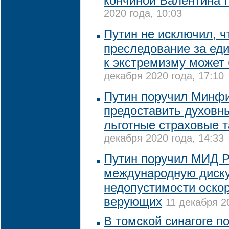
кончиной Валентина 
2020 года, 10:03
Путин не исключил, ч
преследование за ед
к экстремизму может
декабря 2020 года, 17:10
Путин поручил Минф
предоставить духов
льготные страховые 
декабря 2020 года, 14:33
Путин поручил МИД 
международную диск
недопустимости оско
верующих
11 декабря 2
В томской синагоге п