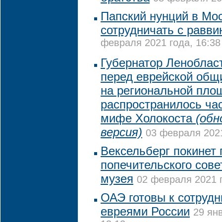
Папский нунций в Мо
сотрудничать с равви
февраля 2021 года, 16:38
Губернатор Леноблас
перед еврейской общи
на региональной пло
распространилось ча
мифе Холокоста
(обн
версия)
03 февраля 2021
Вексельберг покинет 
попечительского сове
музея
02 февраля 2021 г
ОАЭ готовы к сотрудн
евреями России
29 ян