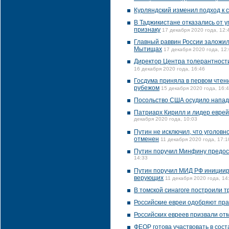
Курляндский изменил подход к 
В Таджикистане отказались от 
признаку
17 декабря 2020 года, 12:
Главный раввин России заложил
Мытищах
17 декабря 2020 года, 12
Директор Центра толерантност
16 декабря 2020 года, 16:46
Госдума приняла в первом чтен
рубежом
15 декабря 2020 года, 16:
Посольство США осудило нападе
Патриарх Кирилл и лидер еврей
декабря 2020 года, 10:03
Путин не исключил, что уголов
отменен
11 декабря 2020 года, 17:1
Путин поручил Минфину предос
14:33
Путин поручил МИД РФ инициир
верующих
11 декабря 2020 года, 14
В томской синагоге построили 
Российские евреи одобряют пра
Российских евреев призвали от
ФЕОР готова участвовать в сос