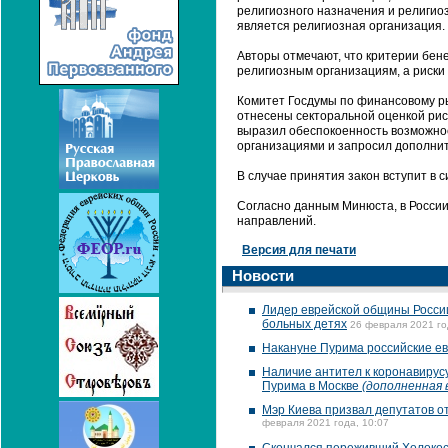
религиозного назначения и религиоз
является религиозная организация.
Авторы отмечают, что критерии бен
религиозным организациям, а риски
Комитет Госдумы по финансовому ры
отнесены секторальной оценкой рис
выразил обеспокоенность возможно
организациями и запросил дополни
В случае принятия закон вступит в 
Согласно данным Минюста, в России
направлений.
Версия для печати
Новости
Лидер еврейской общины Росси
больных детях
26 февраля 2021 го
Накануне Пурима российские ев
Наличие антител к коронавирус
Пурима в Москве
(дополненная 
Мэр Киева призвал депутатов о
февраля 2021 года, 10:07