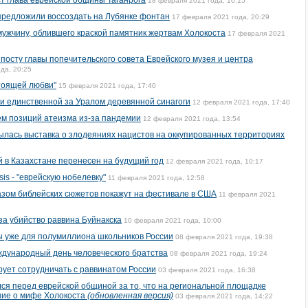
т глава еврейской общины Таганрога
18 февраля 2021 года, 10:15
предложили воссоздать на Лубянке фонтан
17 февраля 2021 года, 20:29
ужчину, облившего краской памятник жертвам Холокоста
17 февраля 2021
посту главы попечительского совета Еврейского музея и центра
да, 20:25
тоящей любви"
15 февраля 2021 года, 17:40
и единственной за Уралом деревянной синагоги
12 февраля 2021 года, 17:40
м позиций атеизма из-за пандемии
12 февраля 2021 года, 13:54
ылась выставка о злодеяниях нацистов на оккупированных территориях
 в Казахстане перенесен на будущий год
12 февраля 2021 года, 10:17
s - "еврейскую нобелевку"
11 февраля 2021 года, 12:58
азом библейских сюжетов покажут на фестивале в США
11 февраля 2021
за убийство раввина Буйнакска
10 февраля 2021 года, 10:00
ы уже для полумиллиона школьников России
08 февраля 2021 года, 19:38
ждународный день человеческого братства
08 февраля 2021 года, 19:24
рует сотрудничать с раввинатом России
03 февраля 2021 года, 16:38
ся перед еврейской общиной за то, что на региональной площадке
ние о мифе Холокоста
(обновленная версия)
03 февраля 2021 года, 14:22