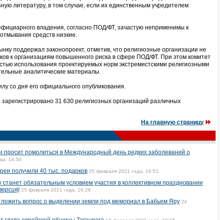
ную литературу, в том случае, если их единственным учредителем
ефициарного владения, согласно ПОД/ФТ, зачастую неприменимы к
 отмывания средств низкие.
нку поддержал законопроект, отметив, что религиозные организации не
ков к организациям повышенного риска в сфере ПОД/ФТ. При этом комитет
стью использования проектируемых норм экстремистскими религиозными
тельные аналитические материалы.
силу со дня его официального опубликования.
 зарегистрировано 31 630 религиозных организаций различных
На главную страницу
и просит помолиться в Международный день редких заболеваний о
да, 14:56
реи получили 40 тыс. подарков
25 февраля 2021 года, 16:51
у станет обязательным условием участия в коллективном праздновании
версия)
25 февраля 2021 года, 16:26
тложить вопрос о выделении земли под мемориал в Бабьем Яру
24