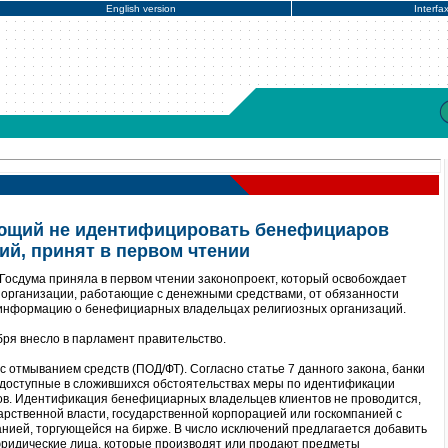
English version
Interfa
яющий не идентифицировать бенефициаров
ий, принят в первом чтении
Госдума приняла в первом чтении законопроект, который освобождает
е организации, работающие с денежными средствами, от обязанности
ь информацию о бенефициарных владельцах религиозных организаций.
бря внесло в парламент правительство.
 с отмыванием средств (ПОД/ФТ). Согласно статье 7 данного закона, банки
доступные в сложившихся обстоятельствах меры по идентификации
в. Идентификация бенефициарных владельцев клиентов не проводится,
арственной власти, государственной корпорацией или госкомпанией с
анией, торгующейся на бирже. В число исключений предлагается добавить
юридические лица, которые производят или продают предметы