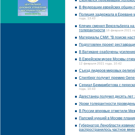
Скончался переживший Холокос
В Федерации еврейских общин 
Полиция задержала в Ереване м
года, 13:43
Клячин сменил Вексельберга на 
толерантности
16 февраля 2021 го
Материалы СМИ: "В поиске нас
Подготовлен проект реставраци
В Ватикане озабочены усиление
В Еврейском музее Москвы откр
12 февраля 2021 года, 10:42
Съезд лидеров мировых религий
Спилберг получит премию Genesi
Сериал Бекмамбетова с переск
года, 10:43
Дагестанец получил десять лет 
Уроки толерантности проведен
В России впервые отметили Ме
Папский нунций в Москве плани
Губернатор Ленобласти извинил
распространилось частное мне