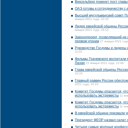
Вексельберг покинет пост главы
ОАЭ готовы к сотрудничеству с
Высший мусульманский совет П
января 2021 года, 10:10
Лидер еврейской общины России
января 2021 года, 19:14
Законопроект, позволяющий не
первом чтении
27 января 2021 года
Руководство Госдумы и лидеры 
11:02
Фильмы Грачевского воспитали 
Лазар
15 января 2021 года, 12:06
Глава еврейской общины России
10:10
Главный раввин России обеспок
2021 года, 10:23
Комитет Госдумы опасается, чт
использовать экстремисты
11 ян
Комитет Госдумы опасается, чт
использовать экстремисты
11 ян
В еврейской общине призвали у
Президент ФЕОР назвал салат 
Четыре самые крупные конфесс