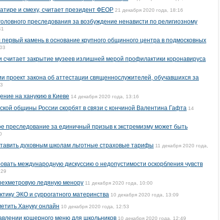
сатире и смеху, считает президент ФЕОР
21 декабря 2020 года, 18:16
уголовного преследования за возбуждение ненависти по религиозному
41
 первый камень в основание крупного общинного центра в подмосковных
:03
и считает закрытие музеев излишней мерой профилактики коронавируса
ии проект закона об аттестации священнослужителей, обучавшихся за
43
ние на ханукию в Киеве
14 декабря 2020 года, 13:16
ской общины России скорбят в связи с кончиной Валентина Гафта
14
ное преследование за единичный призыв к экстремизму может быть
0
тавить духовным школам льготные страховые тарифы
11 декабря 2020 года,
овать международную дискуссию о недопустимости оскорбления чувств
:29
трехметровую ледяную менору
11 декабря 2020 года, 10:00
ктику ЭКО и суррогатного материнства
10 декабря 2020 года, 13:09
метить Хануку онлайн
10 декабря 2020 года, 12:53
тавлении кошерного меню для школьников
10 декабря 2020 года, 12:49