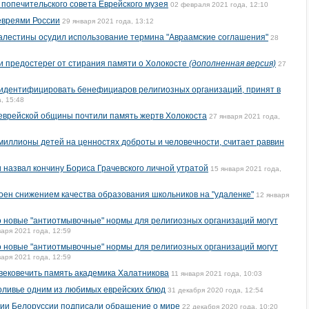
 попечительского совета Еврейского музея
02 февраля 2021 года, 12:10
 евреями России
29 января 2021 года, 13:12
алестины осудил использование термина "Авраамские соглашения"
28
 предостерег от стирания памяти о Холокосте
(дополненная версия)
27
 идентифицировать бенефициаров религиозных организаций, принят в
, 15:48
еврейской общины почтили память жертв Холокоста
27 января 2021 года,
миллионы детей на ценностях доброты и человечности, считает раввин
 назвал кончину Бориса Грачевского личной утратой
15 января 2021 года,
оен снижением качества образования школьников на "удаленке"
12 января
о новые "антиотмывочные" нормы для религиозных организаций могут
варя 2021 года, 12:59
о новые "антиотмывочные" нормы для религиозных организаций могут
варя 2021 года, 12:59
вековечить память академика Халатникова
11 января 2021 года, 10:03
оливье одним из любимых еврейских блюд
31 декабря 2020 года, 12:54
ии Белоруссии подписали обращение о мире
22 декабря 2020 года, 10:20