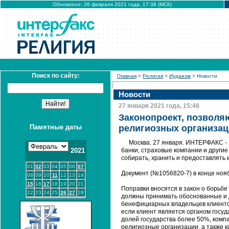
Обновлено: 26 февраля 2021 года, 17:38 (МСК)
Поиск по сайту:
Главная
>
Религия
>
Иудаизм
> Новости
Новости
27 января 2021 года, 15:48
Законопроект, позвол
Памятные даты
религиозных организац
Москва. 27 января. ИНТЕРФАКС - 
2021
банки, страховые компании и други
собирать, хранить и предоставлят
01
02
03
04
05
06
07
Документ (№1056820-7) в конце ноя
08
09
10
11
12
13
14
15
16
17
18
19
20
21
Поправки вносятся в закон о борьбе
22
23
24
25
26
27
28
должны принимать обоснованные и 
бенефициарных владельцев клиенто
если клиент является органом госуд
долей государства более 50%, комп
религиозные организации, а также 