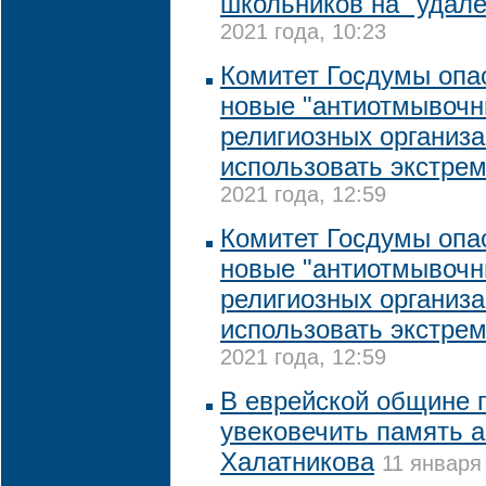
школьников на "удале
2021 года, 10:23
Комитет Госдумы опас
новые "антиотмывочн
религиозных организа
использовать экстре
2021 года, 12:59
Комитет Госдумы опас
новые "антиотмывочн
религиозных организа
использовать экстре
2021 года, 12:59
В еврейской общине 
увековечить память 
Халатникова
11 января