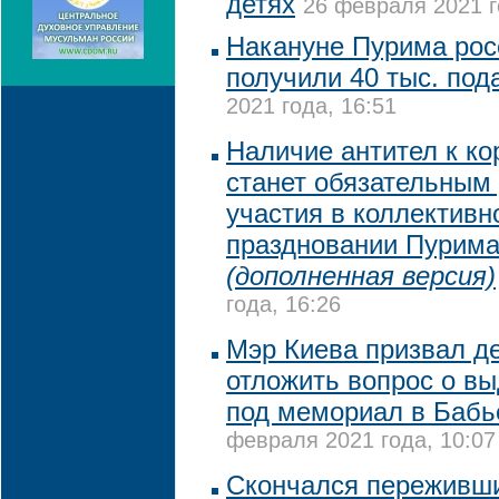
детях
26 февраля 2021 г
Накануне Пурима рос
получили 40 тыс. под
2021 года, 16:51
Наличие антител к ко
станет обязательным
участия в коллективн
праздновании Пурима
(дополненная версия)
года, 16:26
Мэр Киева призвал д
отложить вопрос о в
под мемориал в Бабь
февраля 2021 года, 10:07
Скончался переживш