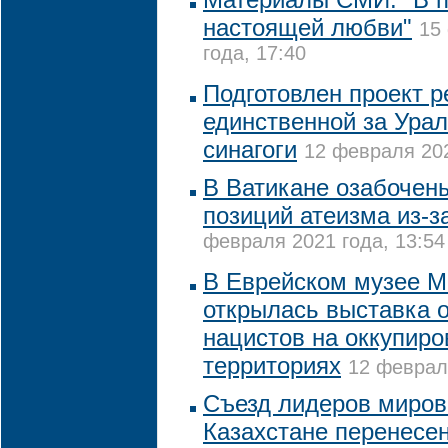
настоящей любви"
15
года, 17:40
Подготовлен проект 
единственной за Ура
синагоги
12 февраля 202
В Ватикане озабочен
позиций атеизма из-з
февраля 2021 года, 13:54
В Еврейском музее 
открылась выставка 
нацистов на оккупир
территориях
12 февраля
Съезд лидеров миров
Казахстане перенесен