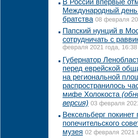
В России впервые от
Международный день 
братства
08 февраля 20
Папский нунций в Мо
сотрудничать с равви
февраля 2021 года, 16:38
Губернатор Леноблас
перед еврейской общи
на региональной пло
распространилось ча
мифе Холокоста
(обн
версия)
03 февраля 2021
Вексельберг покинет 
попечительского сове
музея
02 февраля 2021 г