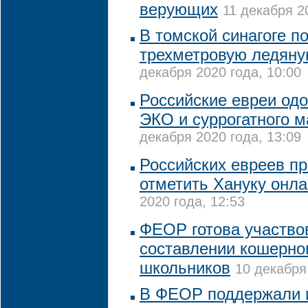
верующих
11 декабря 2
В томской синагоге п
трехметровую ледяну
декабря 2020 года, 10:00
Российские евреи од
ЭКО и суррогатного м
декабря 2020 года, 13:09
Российских евреев п
отметить Хануку онл
2020 года, 12:53
ФЕОР готова участво
составлении кошерно
школьников
10 декабря
В ФЕОР поддержали 