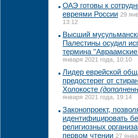
ОАЭ готовы к сотрудн
евреями России
29 ян
13:12
Высший мусульманск
Палестины осудил ис
термина "Авраамские
января 2021 года, 10:10
Лидер еврейской общ
предостерег от стира
Холокосте
(дополненн
января 2021 года, 19:14
Законопроект, позво
идентифицировать б
религиозных организа
первом чтении
27 янва