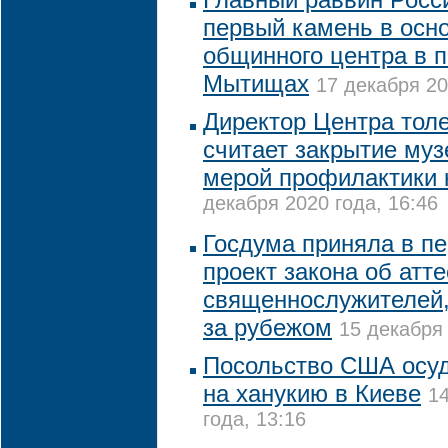
первый камень в осно
общинного центра в 
Мытищах
17 декабря 20
Директор Центра тол
считает закрытие му
мерой профилактики 
декабря 2020 года, 16:46
Госдума приняла в п
проект закона об атт
священнослужителей
за рубежом
15 декабря 
Посольство США осу
на ханукию в Киеве
1
года, 13:16