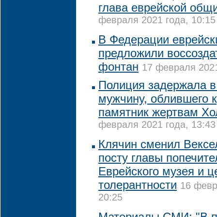
глава еврейской общ
февраля 2021 года, 10:15
В Федерации еврейск
предложили воссозда
фонтан
17 февраля 2021
Полиция задержала в
мужчину, облившего 
памятник жертвам Хо
февраля 2021 года, 13:43
Клячин сменил Вексе
посту главы попечите
Еврейского музея и ц
толерантности
16 февр
20:25
Материалы СМИ: "В п