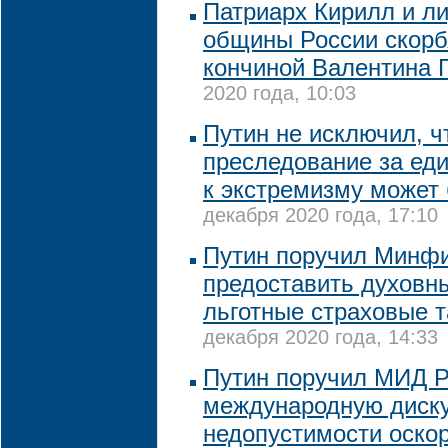
Патриарх Кирилл и л
общины России скорбя
кончиной Валентина 
2020 года, 10:03
Путин не исключил, ч
преследование за ед
к экстремизму может
декабря 2020 года, 17:10
Путин поручил Минф
предоставить духов
льготные страховые 
декабря 2020 года, 14:33
Путин поручил МИД 
международную диск
недопустимости оско