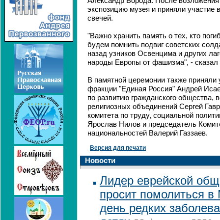
Александр Борода. После возложения
экспозицию музея и приняли участие 
свечей.
"Важно хранить память о тех, кто поги
будем помнить подвиг советских солд
назад узников Освенцима и других ла
народы Европы от фашизма", - сказал
В памятной церемонии также приняли 
фракции "Единая Россия" Андрей Исае
по развитию гражданского общества, 
религиозных объединений Сергей Гав
комитета по труду, социальной полити
Ярослав Нилов и председатель Комит
национальностей Валерий Газзаев.
Версия для печати
Новости
Лидер еврейской общ
просит помолиться в
день редких заболев