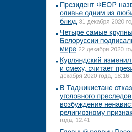
Президент ФЕОР назв
оливье одним из люб
блюд
31 декабря 2020 го
Четыре самые крупн
Белоруссии подписал
мире
22 декабря 2020 го
Курляндский изменил 
и смеху, считает пре
декабря 2020 года, 18:16
В Таджикистане отказ
уголовного преследов
возбуждение ненавис
религиозному призна
года, 12:41
Главный раввин Росс