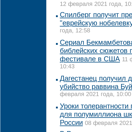
12 февраля 2021 года, 10
Спилберг получит пре
"еврейскую нобелевк
года, 12:58
Сериал Бекмамбетова
библейских сюжетов 
фестивале в США
11 
10:43
Дагестанец получил д
убийство раввина Бу
февраля 2021 года, 10:00
Уроки толерантности
для полумиллиона шк
России
08 февраля 2021 