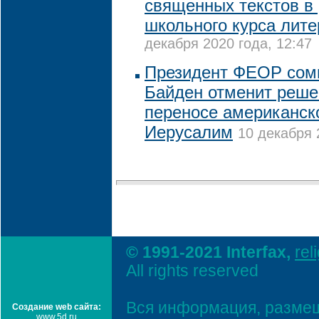
священных текстов в
школьного курса лит
декабря 2020 года, 12:47
Президент ФЕОР сомн
Байден отменит реше
переносе американско
Иерусалим
10 декабря 
© 1991-2021 Interfax,
rel
All rights reserved
Вся информация, размещ
Создание web сайта:
www.5d.ru