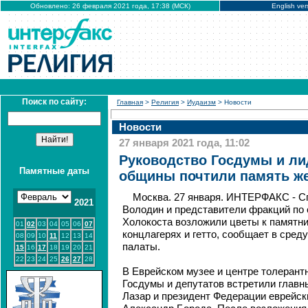
Обновлено: 26 февраля 2021 года, 17:38 (МСК)
English ver
Поиск по сайту:
Главная
>
Религия
>
Иудаизм
> Новости
Новости
27 января 2021 года, 11:02
Руководство Госдумы и ли
Памятные даты
общины почтили память же
Москва. 27 января. ИНТЕРФАКС - С
2021
Володин и представители фракций по
Холокоста возложили цветы к памятни
01
02
03
04
05
06
07
концлагерях и гетто, сообщает в сре
08
09
10
11
12
13
14
палаты.
15
16
17
18
19
20
21
22
23
24
25
26
27
28
В Еврейском музее и центре толерант
Госдумы и депутатов встретили главн
Лазар и президент Федерации еврейс