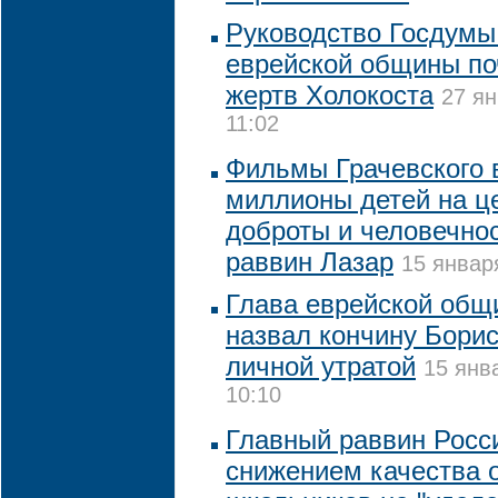
Руководство Госдумы
еврейской общины по
жертв Холокоста
27 ян
11:02
Фильмы Грачевского 
миллионы детей на ц
доброты и человечнос
раввин Лазар
15 январ
Глава еврейской общ
назвал кончину Борис
личной утратой
15 янв
10:10
Главный раввин Росс
снижением качества 