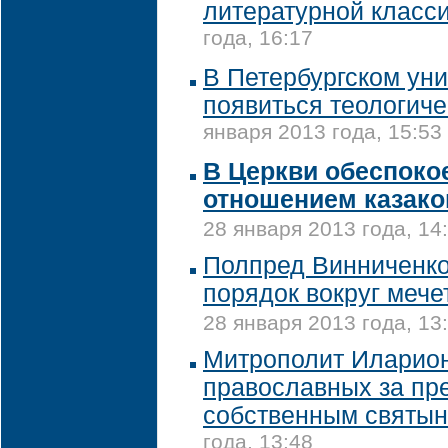
литературной класс
года, 16:17
В Петербургском ун
появиться теологиче
января 2013 года, 15:53
В Церкви обеспок
отношением казако
28 января 2013 года, 14
Полпред Винниченко
порядок вокруг мече
28 января 2013 года, 13
Митрополит Иларион
православных за пр
собственным святы
года, 13:48