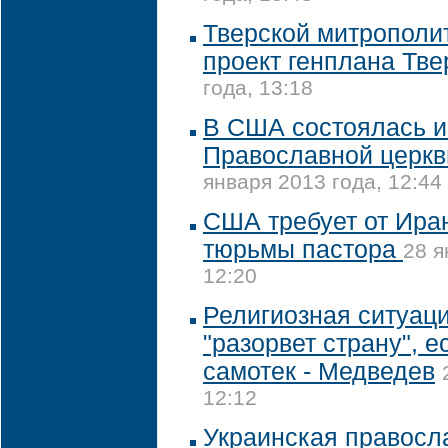
Тверской митрополи
проект генплана Тве
года, 13:18
В США состоялась и
Православной церкв
января 2013 года, 12:44
США требует от Ира
тюрьмы пастора
28 я
12:20
Религиозная ситуац
"разорвет страну", е
самотек - Медведев
12:12
Украинская правосл