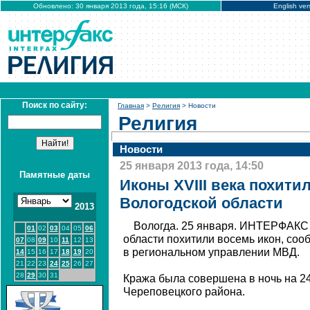
Обновлено: 30 января 2013 года, 15:16 (МСК)
English ver
Поиск по сайту:
Главная
>
Религия
> Новости
Религия
Новости
25 января 2013 года, 14:50
Памятные даты
Иконы XVIII века похити
Вологодской области
2013
Вологда. 25 января. ИНТЕРФАКС 
01
02
03
04
05
06
области похитили восемь икон, соо
07
08
09
10
11
12
13
в региональном управлении МВД.
14
15
16
17
18
19
20
21
22
23
24
25
26
27
28
29
30
31
Кража была совершена в ночь на 2
Череповецкого района.