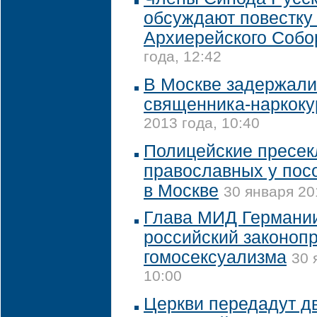
обсуждают повестку
Архиерейского Собо
года, 12:42
В Москве задержали
священника-наркоку
2013 года, 10:40
Полицейские пресек
православных у пос
в Москве
30 января 20
Глава МИД Германии
российский законопр
гомосексуализма
30 
10:00
Церкви передадут д