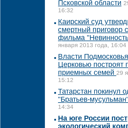
Псковской области
2
16:32
Каирский суд утвер
смертный приговор 
фильма "Невинность
января 2013 года, 16:04
Власти Подмосковья
Церковью построят 
приемных семей
29 
15:12
Татарстан покинул о
"Братьев-мусульман
14:34
На юге России пос
экологический ком