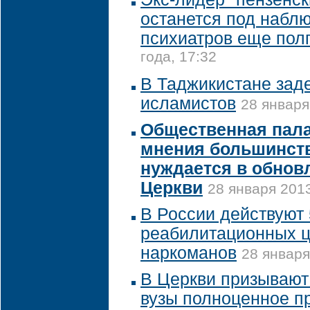
останется под набл
психиатров еще пол
года, 17:32
В Таджикистане зад
исламистов
28 января
Общественная пала
мнения большинств
нуждается в обновл
Церкви
28 января 2013
В России действуют
реабилитационных ц
наркоманов
28 января
В Церкви призывают
вузы полноценное п