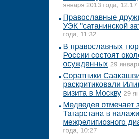
января 2013 года, 12:17
Православные друж
УЭК "сатанинской за
года, 11:32
В православных тю
России состоят окол
осужденных
29 января
Соратники Саакашв
раскритиковали Илию
визита в Москву
29 я
Медведев отмечает 
Татарстана в налаж
межрелигиозного ди
года, 10:27