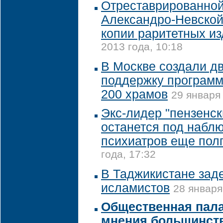
Отреставрированной
Александро-Невской
копии раритетных и
2013 года, 10:18
В Москве создали д
поддержку программ
200 храмов
29 января 
Экс-лидер "пензенск
останется под набл
психиатров еще пол
года, 17:32
В Таджикистане зад
исламистов
28 января
Общественная пала
мнения большинств