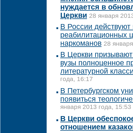
нуждается в обновл
Церкви
28 января 2013
В России действуют
реабилитационных ц
наркоманов
28 января
В Церкви призывают
вузы полноценное п
литературной класс
года, 16:17
В Петербургском ун
появиться теологиче
января 2013 года, 15:53
В Церкви обеспок
отношением казако