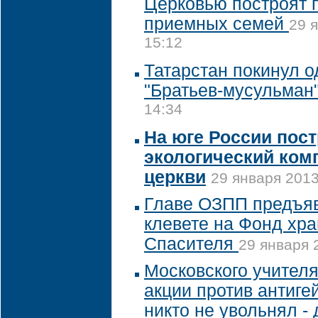
Церковью построят 
приемных семей
29 
15:12
Татарстан покинул о
"Братьев-мусульман
14:34
На юге России пос
экологический ком
церкви
29 января 2013
Главе ОЗПП предъяв
клевете на Фонд хр
Спасителя
29 января 
Московского учителя
акции против антигей
никто не увольнял -