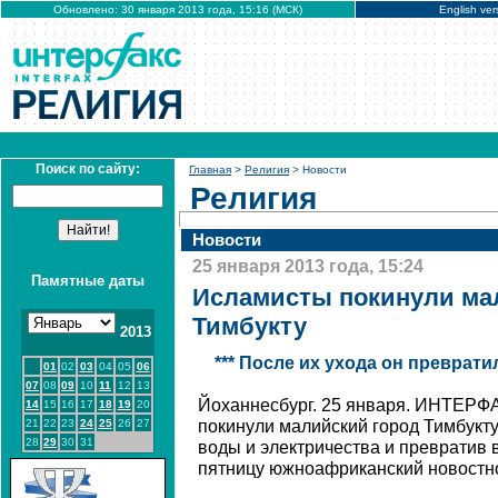
Обновлено: 30 января 2013 года, 15:16 (МСК)
English ver
Поиск по сайту:
Главная
>
Религия
> Новости
Религия
Новости
25 января 2013 года, 15:24
Памятные даты
Исламисты покинули ма
Тимбукту
2013
*** После их ухода он преврати
01
02
03
04
05
06
07
08
09
10
11
12
13
Йоханнесбург. 25 января. ИНТЕРФ
14
15
16
17
18
19
20
21
22
23
24
25
26
27
покинули малийский город Тимбукту,
28
29
30
31
воды и электричества и превратив в
пятницу южноафриканский новостно