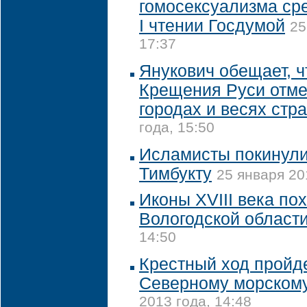
гомосексуализма сре
I чтении Госдумой
25
17:37
Янукович обещает, ч
Крещения Руси отме
городах и весях стр
года, 15:50
Исламисты покинули
Тимбукту
25 января 20
Иконы XVIII века по
Вологодской област
14:50
Крестный ход пройде
Северному морскому
2013 года, 14:48