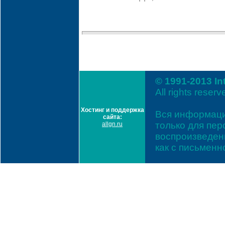
© 1991-2013 In
All rights reserv
Хостинг и поддержка
Вся информаци
сайта:
только для пе
allgn.ru
воспроизведени
как с письмен