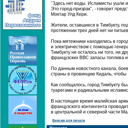
"Здесь нет воды. Исламисты ушли из
Это город-призрак", - говорит пред
Моктар Улд Кери.
Жители, оставшиеся в Тимбукту, под
протяжении трех дней нет ни питьев
Пока мятежники находились в город
и электричеством с помощью генера
Тимбукту не осталось ни того, ни д
французских ВВС запасы топлива 
По данным новостного канала, боев
страны в провинцию Кидаль, чтобы
Как сообщалось, город Тимбукту бы
туарегами и радикальными исламис
В настоящее время малийская арм
французского контингента проводи
в центральной и северной части Ма
Версия для печати
Новости