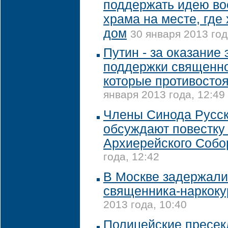
поддержать идею во
храма на месте, где 
дом
30 января 2013 год
Путин - за оказание
поддержки священн
которые противосто
января 2013 года, 12:49
Члены Синода Русск
обсуждают повестку
Архиерейского Собо
года, 12:42
В Москве задержали
священника-наркоку
2013 года, 10:40
Полицейские пресек