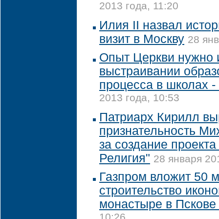
2013 года, 11:20
Илия II назвал исто
визит в Москву
28 янв
Опыт Церкви нужно 
выстраивании образ
процесса в школах -
2013 года, 10:53
Патриарх Кирилл вы
признательность Ми
за создание проекта
Религия"
28 января 20
Газпром вложит 50 м
строительство икон
монастыре в Псков
10:26