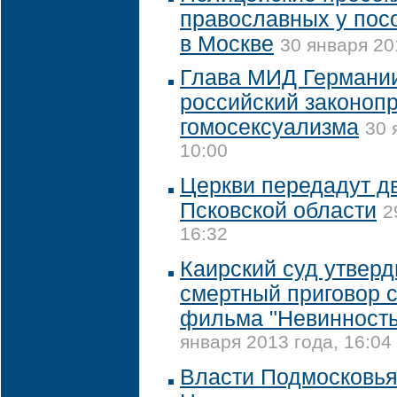
православных у пос
в Москве
30 января 20
Глава МИД Германии
российский законопр
гомосексуализма
30 
10:00
Церкви передадут д
Псковской области
2
16:32
Каирский суд утвер
смертный приговор 
фильма "Невинность
января 2013 года, 16:04
Власти Подмосковья