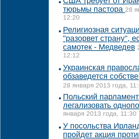
США требует от Ира
тюрьмы пастора
28 я
12:20
Религиозная ситуац
"разорвет страну", е
самотек - Медведев
12:12
Украинская правосл
обзаведется собств
28 января 2013 года, 11
Польский парламент
легализовать одноп
января 2013 года, 11:30
У посольства Ирлан
пройдет акция проти