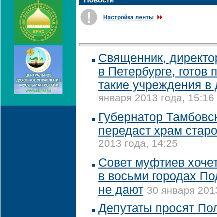
Настройка ленты
Священник, директор
в Петербурге, готов 
такие учреждения в 
января 2013 года, 15:16
Губернатор Тамбовс
передаст храм ста
2013 года, 14:25
Совет муфтиев хочет
в восьми городах По
не дают
30 января 2013
Депутаты просят По