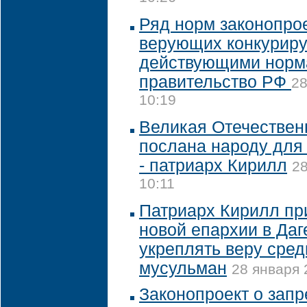
Ряд норм законопро
верующих конкуриру
действующими норм
правительство РФ
28
10:19
Великая Отечествен
послана народу для
- патриарх Кирилл
28
10:11
Патриарх Кирилл пр
новой епархии в Даг
укреплять веру сре
мусульман
28 января 
Законопроект о запр