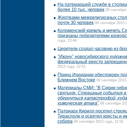
На патриаршей службе в столиц
более 10 тыс. человек
09 сентября 
Жертвами межрелигиозных стол
почти 30 человек
09 сентября 2013 г
Коломенский кремль и мечеть С
признаны победителями конкурс
года, 13:44
Церетели создал часовню из бр
"Икону" новосибирского художни
федеральный реестр запрещен
2013 года, 12:51
Принц Иордании обеспокоен по
Ближнем Востоке
09 сентября 2013 
Материалы СМИ: "В Сирии гибне
святыня.
Страшные события в 
обернуться катастрофой, куда
химическая атака
"
09 сентября 201
Патриарх Кирилл посетил строя
Тирасполе и освятил кресты и и
собора
09 сентября 2013 года, 11:55