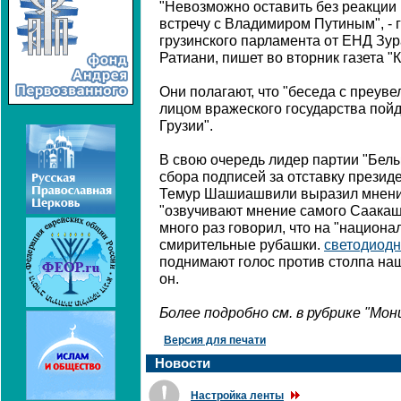
"Невозможно оставить без реакции 
встречу с Владимиром Путиным", - 
грузинского парламента от ЕНД Зу
Ратиани, пишет во вторник газета "
Они полагают, что "беседа с преу
лицом вражеского государства пойд
Грузии".
В свою очередь лидер партии "Белы
сбора подписей за отставку прези
Темур Шашиашвили выразил мнение
"озвучивают мнение самого Саакаш
много раз говорил, что на "национа
смирительные рубашки.
светодиод
поднимают голос против столпа наш
он.
Более подробно см. в рубрике "Мо
Версия для печати
Новости
Настройка ленты