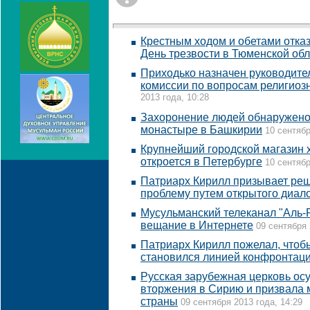
Крестным ходом и обетами отказ
День трезвости в Тюменской об
Приходько назначен руководите
комиссии по вопросам религиоз
2013 года, 10:28
Захоронение людей обнаружено
монастыре в Башкирии
10 сентябр
Крупнейший городской магазин 
откроется в Петербурге
10 сентябр
Патриарх Кирилл призывает ре
проблему путем открытого диал
Мусульманский телеканал "Аль-
вещание в Интернете
09 сентября 
Патриарх Кирилл пожелал, чтобы
становился линией конфронтац
Русская зарубежная церковь ос
вторжения в Сирию и призвала м
страны
09 сентября 2013 года, 14:29