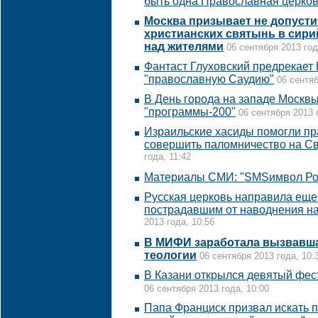
быть одна Православная церко
Москва призывает не допуст
христианских святынь в сир
над жителями
06 сентября 2013 год
Фантаст Глуховский предрекает
"православную Саудию"
06 сентяб
В День города на западе Москвы
"программы-200"
06 сентября 2013 
Израильские хасиды помогли п
совершить паломничество на С
года, 11:42
Материалы СМИ: "SMSимвол Ро
Русская церковь направила еще
пострадавшим от наводнения н
2013 года, 10:56
В МИФИ заработала вызвавш
теологии
06 сентября 2013 года, 10:
В Казани открылся девятый фес
06 сентября 2013 года, 10:00
Папа Франциск призвал искать 