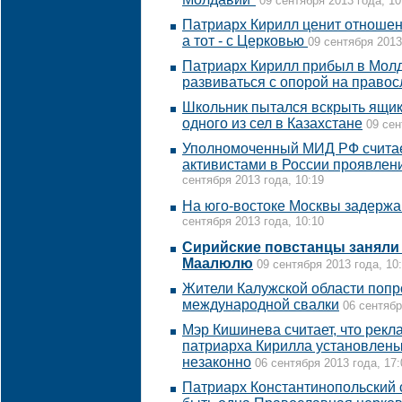
09 сентября 2013 года, 10
Патриарх Кирилл ценит отношен
а тот - с Церковью
09 сентября 2013
Патриарх Кирилл прибыл в Мол
развиваться с опорой на право
Школьник пытался вскрыть ящик
одного из сел в Казахстане
09 сен
Уполномоченный МИД РФ считае
активистами в России проявлен
сентября 2013 года, 10:19
На юго-востоке Москвы задержа
сентября 2013 года, 10:10
Сирийские повстанцы заняли
Маалюлю
09 сентября 2013 года, 10
Жители Калужской области попро
международной свалки
06 сентябр
Мэр Кишинева считает, что рек
патриарха Кирилла установлены
незаконно
06 сентября 2013 года, 17:
Патриарх Константинопольский с