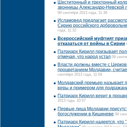
Шеститонный и трехтонный кол
звонницы Александро-Невской л
09 сентября 2013 года, 11:39
Исламовед предлагает рассмотр
Сирию российского добровольче
года, 11:32
Всероссийский муфтият приз
отказаться от войны в Сирии
Патриарх Кирилл призывает пол
отмечая, что народ устал
09 сентя
Власти должны вместе с Церков
процветанием Молдавии, считае
сентября 2013 года, 11:04
Молдавский премьер называет 
веры и примером для подражан
Патриарх Кирилл верит в процв
2013 года, 10:57
Первые лица Молдавии присутс
богослужении в Кишиневе
09 сен
Патриарх Кирилл надеется, что 
Молдавии"