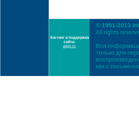
© 1991-2013 In
All rights reserv
Хостинг и поддержка
сайта:
Вся информаци
allgn.ru
только для пе
воспроизведени
как с письмен