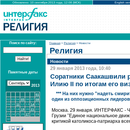
Обновлено: 10 сентября 2013 года, 12:08 (МСК)
English ver
Поиск по сайту:
Главная
>
Религия
> Новости
Религия
Новости
29 января 2013 года, 10:40
Памятные даты
Соратники Саакашвили 
Илию II по итогам его ви
2013
*** На них нужно "надеть смир
01
один из оппозиционных лидеров
02
03
04
05
06
07
08
09
10
11
12
13
14
15
16
17
18
19
20
21
22
Москва. 29 января. ИНТЕРФАКС - Ч
23
24
25
26
27
28
29
Грузии "Единое национальное движ
30
критикой католикоса-патриарха всея