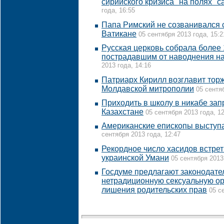
сирийского кризиса "на полях" 
года, 16:55
Папа Римский не созванивался 
Ватикане
05 сентября 2013 года, 15:2
Русская церковь собрала более 
пострадавшим от наводнения н
2013 года, 14:16
Патриарх Кирилл возглавит торж
Молдавской митрополии
05 сентя
Приходить в школу в никабе зап
Казахстане
05 сентября 2013 года, 1
Американские епископы выступа
сентября 2013 года, 12:47
Рекордное число хасидов встрет
украинской Умани
05 сентября 2013
Госдуме предлагают законодате
нетрадиционную сексуальную о
лишения родительских прав
05 с