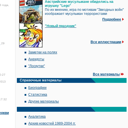
Австрийские мусульмане обиделись на
3 года,
игрушку "Lego"
По их мнению, игра по мотивам "Звездных войн"
изображает мусульман террористами
Подробнее
"Новый праздник"
Все иллюстрации
я
29
Заметки на полях
Анекдоты
"Лоскутки"
Все материалы
0:27
Справочные материалы
2013
Биографии
Статистика
17:32
Другие материалы
еркви
Аналитика
Архив новостей 1989-2004 гг.