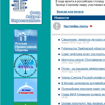
В ходе визита в российскую столиц
Троице-Сергиеву лавру, участвовал 
Версия для печати
Новости
Настройка ленты
Священник, директор детского х
января 2013 года, 15:16
Губернатор Тамбовской област
Совет муфтиев хочет построить 
Депутаты просят Полтавченко п
2013 года, 13:30
Путин - за оказание эффективн
2013 года, 12:49
Члены Синода Русской церкви 
В Москве задержали колумбийск
Полицейские пресекли пикет пр
Глава МИД Германии подверг кр
10:00
Церкви передадут два древних 