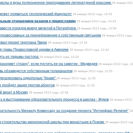
школы и вузы полноценное преподавание литературной классики
28 января 201
может появиться теологический факультет
28 января 2013 года, 15:53
льным отношением казаков к православию
28 января 2013 года, 14:43
вести порядок вокруг мечетей в Петербурге
28 января 2013 года, 13:59
 православных за пренебрежение к собственным святыням
28 января 2013 года,
овал проект генплана Твери
28 января 2013 года, 13:18
я главы Православной церкви в Америке
28 января 2013 года, 12:44
ить из тюрьмы пастора
28 января 2013 года, 12:20
разорвет страну", если пустить ее на самотек - Медведев
28 января 2013 года, 1
овь обзаведется собственным телеканалом
28 января 2013 года, 11:55
легализовать однополые "браки"
28 января 2013 года, 11:30
е пройдет акция против абортов
28 января 2013 года, 11:20
й визит в Москву
28 января 2013 года, 10:58
ь в выстраивании образовательного процесса в школах - Жуков
28 января 2013 
ательность Михаилу Комиссару за создание проекта "Интерфакс-Религия"
28
 в строительство иконописной школы при монастыре в Пскове
28 января 2013 год