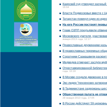
Каирский суд утвердил заочный
16:04
Власти Подмосковья вместе с Ц
Татарстан покинул один из идео
На юге России построят первы
Главе ОЗПП предъявили обвине
Московского учителя, участвовав
января 2013 года, 12:17
Православные дружинники назы
В православных тюремных общин
Соратники Саакашвили раскритик
Медведев отмечает заслуги муф
Отреставрированной библиотек
года, 10:18
В Москве создали движение в п
Экс-лидер "пензенских затворн
В Таджикистане задержаны шес
Общественная палата не отраж
28 января 2013 года, 17:05
В России действуют 59 церковн