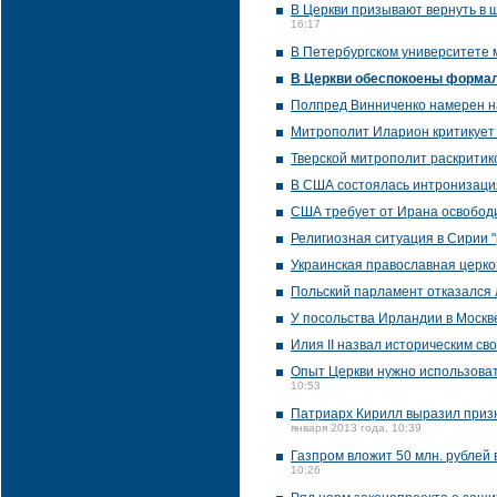
В Церкви призывают вернуть в 
16:17
В Петербургском университете 
В Церкви обеспокоены форма
Полпред Винниченко намерен на
Митрополит Иларион критикует
Тверской митрополит раскритик
В США состоялась интронизаци
США требует от Ирана освобод
Религиозная ситуация в Сирии "
Украинская православная церк
Польский парламент отказался 
У посольства Ирландии в Москв
Илия II назвал историческим сво
Опыт Церкви нужно использоват
10:53
Патриарх Кирилл выразил призн
января 2013 года, 10:39
Газпром вложит 50 млн. рублей
10:26