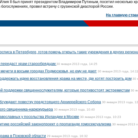
у Илия II был принят президентом Владимиром Путиным, посетил несколько хр
в богослужениях, провел встречу с грузинской диаспорой России.
На главную стра
осписа в Петербурге, готов помочь открыть такие учреждения в других регион
и передаст храм старообрядцам
30 января 2013 года, 14:25
мечети в восьми городах Подмосковья, но ему не дают
30 января 2013 года, 14:1
оддержать идею восстановления храма на месте, где хотят построить дом
30 
ой поддержки священнослужителям, которые противостоят экстремистам
30 я
обсуждают повестку предстоящего Архиерейского Собора
30 января 2013 года, 1
ого священника-наркокурьера
30 января 2013 года, 10:40
авославных у посольства Ирландии в Москве
30 января 2013 года, 10:23
итике российский законопроект о пропаганде гомосексуализма
30 января 2013 г
храма в Псковской области
29 января 2013 года, 16:32