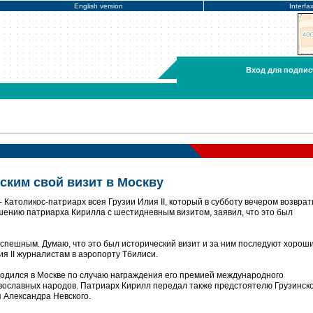
English version
Interfa
Вход для подпис
еским свой визит в Москву
Католикос-патриарх всея Грузии Илия II, который в субботу вечером возврат
ашению патриарха Кирилла с шестидневным визитом, заявил, что это был
спешным. Думаю, что это был исторический визит и за ним последуют хорош
лия II журналистам в аэропорту Тбилиси.
ходился в Москве по случаю награждения его премией международного
вославных народов. Патриарх Кирилл передал также предстоятелю Грузинск
 Александра Невского.