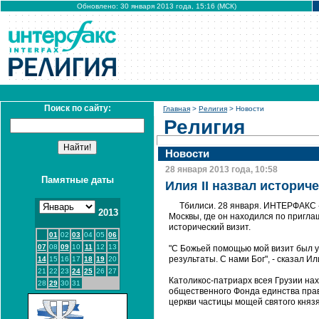
Обновлено: 30 января 2013 года, 15:16 (МСК)
Поиск по сайту:
Главная
>
Религия
> Новости
Религия
Новости
28 января 2013 года, 10:58
Памятные даты
Илия II назвал историч
Тбилиси. 28 января. ИНТЕРФАКС - 
2013
Москвы, где он находился по пригл
исторический визит.
01
02
03
04
05
06
07
08
09
10
11
12
13
"С Божьей помощью мой визит был у
результаты. С нами Бог", - сказал И
14
15
16
17
18
19
20
21
22
23
24
25
26
27
Католикос-патриарх всея Грузии на
28
29
30
31
общественного Фонда единства пра
церкви частицы мощей святого князя