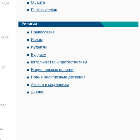
О сайте
3 года,
English version
Религии
Православие
 13:48
Ислам
Иудаизм
Буддизм
Католичество и протестантизм
2:12
Национальные религии
Новые религиозные движения
Атеизм и секуляризм
Диалог
года,
а,