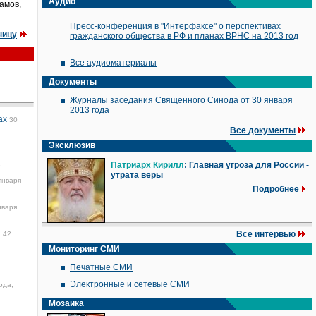
Аудио
амов,
Пресс-конференция в "Интерфаксе" о перспективах
ницу
гражданского общества в РФ и планах ВРНС на 2013 год
Все аудиоматериалы
Документы
Журналы заседания Священного Синода от 30 января
2013 года
ах
30
Все документы
Эксклюзив
1
Патриарх Кирилл
: Главная угроза для России -
утрата веры
января
Подробнее
нваря
Все интервью
2:42
Мониторинг СМИ
Печатные СМИ
Электронные и сетевые СМИ
ода,
Мозаика