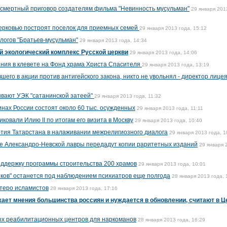
 смертный приговор создателям фильма "Невинность мусульман"
29 января 201
ерковью построят поселок для приемных семей
29 января 2013 года, 15:12
логов "Братьев-мусульман"
29 января 2013 года, 14:34
й экологический комплекс Русской церкви
29 января 2013 года, 14:06
ния в клевете на Фонд храма Христа Спасителя
29 января 2013 года, 13:19
шего в акции против антигейского закона, никто не увольнял - директор лице
вают УЭК "сатанинской затеей"
29 января 2013 года, 11:32
ах России состоят около 60 тыс. осужденных
29 января 2013 года, 11:11
овали Илию II по итогам его визита в Москву
29 января 2013 года, 10:40
тия Татарстана в налаживании межрелигиозного диалога
29 января 2013 года, 1
е Александро-Невской лавры передадут копии раритетных изданий
29 января 
оддержку программы строительства 200 храмов
29 января 2013 года, 10:01
иков" останется под наблюдением психиатров еще полгода
28 января 2013 года, 
теро исламистов
28 января 2013 года, 17:16
ает мнения большинства россиян и нуждается в обновлении, считают в Ц
ых реабилитационных центров для наркоманов
28 января 2013 года, 16:29