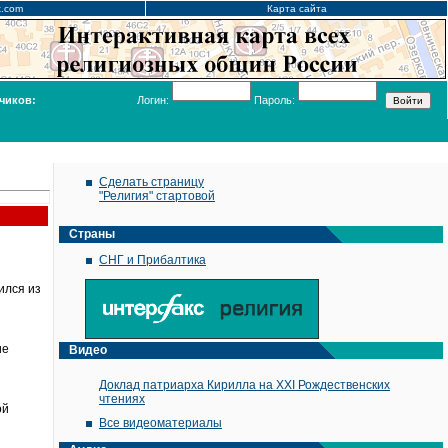
x.com
Карта сайта
чиков:
Логин:
Пароль:
Сделать страницу
"Религия" стартовой
Страны
СНГ и Прибалтика
ился из
ие
Видео
Доклад патриарха Кирилла на XXI Рождественских
чтениях
ой
Все видеоматериалы