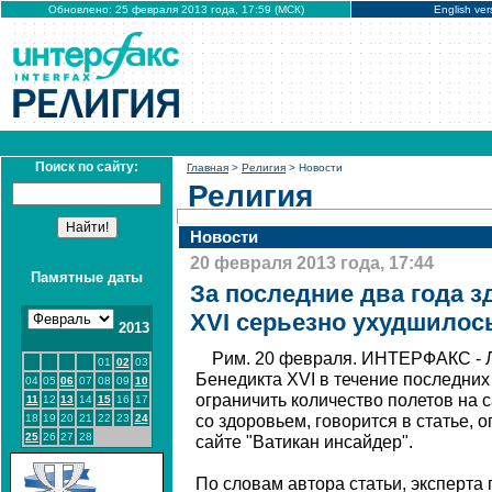
Обновлено: 25 февраля 2013 года, 17:59 (МСК)
English ver
Поиск по сайту:
Главная
>
Религия
> Новости
Религия
Новости
20 февраля 2013 года, 17:44
Памятные даты
За последние два года 
XVI серьезно ухудшилос
2013
Рим. 20 февраля. ИНТЕРФАКС - 
01
02
03
Бенедикта XVI в течение последних
04
05
06
07
08
09
10
ограничить количество полетов на 
11
12
13
14
15
16
17
18
19
20
21
22
23
24
со здоровьем, говорится в статье, 
25
26
27
28
сайте "Ватикан инсайдер".
По словам автора статьи, эксперта