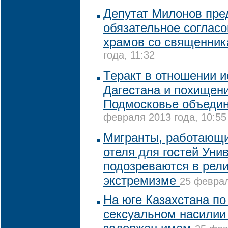
Депутат Милонов пре
обязательное согласо
храмов со священни
года, 11:32
Теракт в отношении 
Дагестана и похищен
Подмосковье объедин
февраля 2013 года, 10:55
Мигранты, работающи
отеля для гостей Уни
подозреваются в рел
экстремизме
25 феврал
На юге Казахстана по
сексуальном насилии