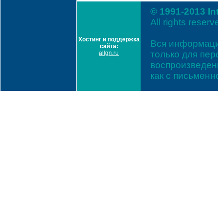
© 1991-2013 In
All rights reserv
Хостинг и поддержка
Вся информаци
сайта:
только для пе
allgn.ru
воспроизведени
как с письмен