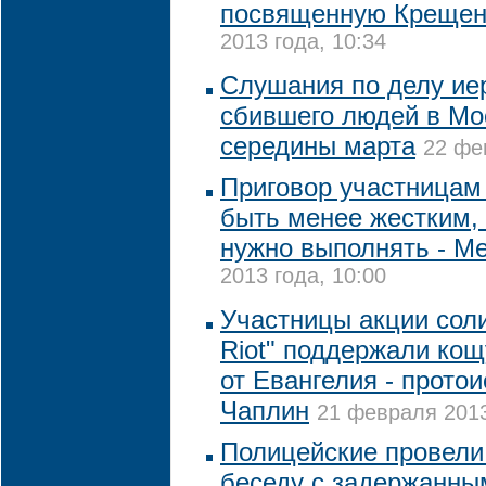
посвященную Креще
2013 года, 10:34
Слушания по делу ие
сбившего людей в Мо
середины марта
22 фе
Приговор участницам 
быть менее жестким,
нужно выполнять - М
2013 года, 10:00
Участницы акции соли
Riot" поддержали кощ
от Евангелия - прото
Чаплин
21 февраля 2013
Полицейские провели
беседу с задержанны