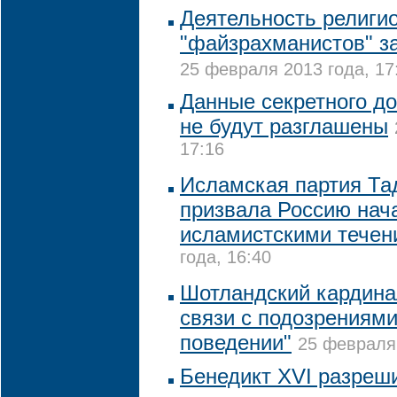
Деятельность религи
"файзрахманистов" з
25 февраля 2013 года, 17
Данные секретного до
не будут разглашены
17:16
Исламская партия Та
призвала Россию нача
исламистскими течен
года, 16:40
Шотландский кардина
связи с подозрениям
поведении"
25 февраля 
Бенедикт XVI разреш