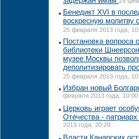
задержан имам
25 фев
Бенедикт XVI в после
воскресную молитву с
25 февраля 2013 года, 10
Постановка вопроса 
библиотеки Шнеерсон
музее Москвы позвол
деполитизировать пр
25 февраля 2013 года, 10
Избран новый Болгар
февраля 2013 года, 10:00
Церковь играет особу
Отечества - патриарх
2013 года, 20:29
Власти Канарских ос