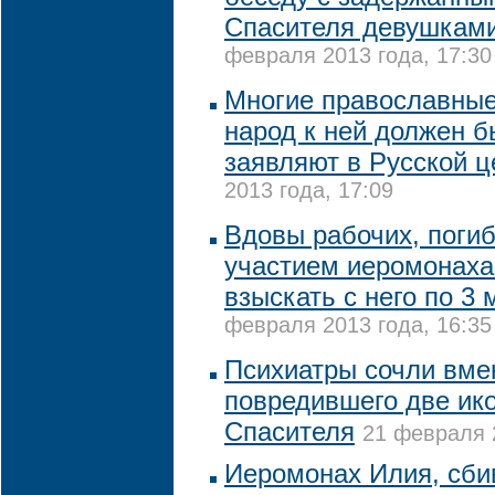
Спасителя девушками
февраля 2013 года, 17:30
Многие православные 
народ к ней должен б
заявляют в Русской 
2013 года, 17:09
Вдовы рабочих, поги
участием иеромонаха
взыскать с него по 3 
февраля 2013 года, 16:35
Психиатры сочли вм
повредившего две ик
Спасителя
21 февраля 2
Иеромонах Илия, сби