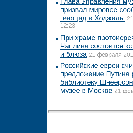
Глава Управления му
призвал мировое соо
геноцид в Ходжалы
21
12:23
При храме протоиере
Чаплина состоится ко
и блюза
21 февраля 201
Российские евреи сч
предложение Путина 
библиотеку Шнеерсон
музее в Москве
21 фев