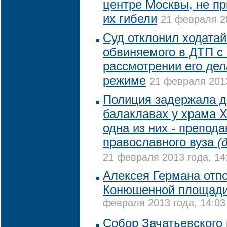
центре Москвы, не пр
их гибели
21 февраля 20
Суд отклонил ходата
обвиняемого в ДТП с
рассмотрении его дел
режиме
21 февраля 2013
Полиция задержала д
балаклавах у храма Х
одна из них - препод
православного вуза
(
21 февраля 2013 года, 14
Алексея Германа отпо
Конюшенной площади
февраля 2013 года, 14:03
Собор Зачатьевского