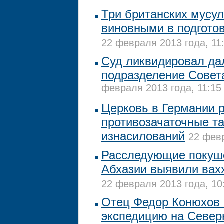
Три британских мусу
виновными в подготов
22 февраля 2013 года, 11
Суд ликвидировал да
подразделение Сове
февраля 2013 года, 11:15
Церковь в Германии 
противозачаточные т
изнасилований
22 февр
Расследующие покуше
Абхазии выявили вах
22 февраля 2013 года, 10
Отец Федор Конюхов 
экспедицию на Север