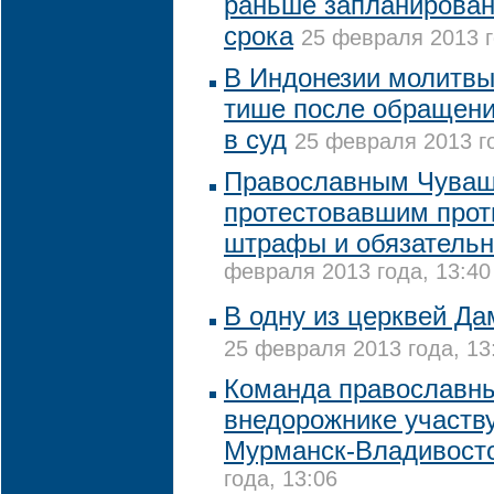
раньше запланирован
срока
25 февраля 2013 г
В Индонезии молитвы
тише после обращени
в суд
25 февраля 2013 го
Православным Чуваш
протестовавшим прот
штрафы и обязатель
февраля 2013 года, 13:40
В одну из церквей Да
25 февраля 2013 года, 13
Команда православны
внедорожнике участву
Мурманск-Владивост
года, 13:06