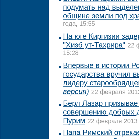
подумать над выделе
общине земли под хр
года, 15:55
На юге Киргизии зад
"Хизб ут-Тахрира"
22 
15:28
Впервые в истории Ро
государства вручил в
лидеру старообрядц
версия)
22 февраля 2013
Берл Лазар призывает
совершению добрых д
Пурим
22 февраля 2013 
Папа Римский отрекае