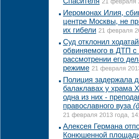
Спасителя
21 февраля 2
Иеромонах Илия, сби
центре Москвы, не пр
их гибели
21 февраля 20
Суд отклонил ходата
обвиняемого в ДТП с
рассмотрении его дел
режиме
21 февраля 2013
Полиция задержала д
балаклавах у храма Х
одна из них - препод
православного вуза
(
21 февраля 2013 года, 14
Алексея Германа отпо
Конюшенной площади