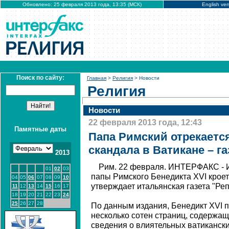
Обновлено: 25 февраля 2013 года, 13:35 (МСК)
English ver
Поиск по сайту:
Главная
>
Религия
> Новости
Религия
Новости
22 февраля 2013 года, 12:43
Памятные даты
Папа Римский отрекается
скандала в Ватикане – га
2013
Рим. 22 февраля. ИНТЕРФАКС - 
01
02
03
папы Римского Бенедикта XVI кроет
04
05
06
07
08
09
10
утверждает итальянская газета "Реп
11
12
13
14
15
16
17
18
19
20
21
22
23
24
25
26
27
28
По данным издания, Бенедикт XVI п
несколько сотен страниц, содерж
сведения о влиятельных ватикански