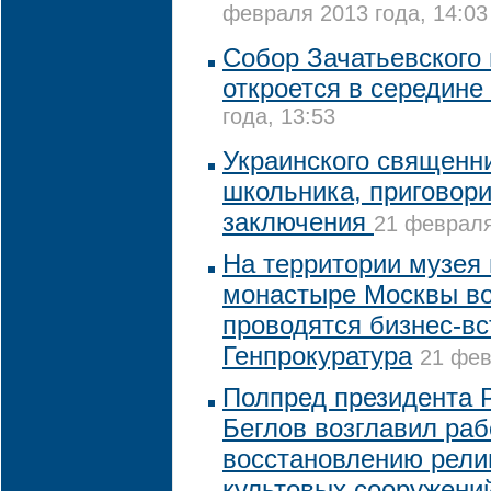
февраля 2013 года, 14:03
Собор Зачатьевского
откроется в середине
года, 13:53
Украинского священн
школьника, приговори
заключения
21 февраля
На территории музея
монастыре Москвы во
проводятся бизнес-вс
Генпрокуратура
21 фев
Полпред президента 
Беглов возглавил раб
восстановлению рели
культовых сооружени