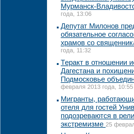
Мурманск-Владивост
года, 13:06
Депутат Милонов пре
обязательное согласо
храмов со священни
года, 11:32
Теракт в отношении 
Дагестана и похищен
Подмосковье объедин
февраля 2013 года, 10:55
Мигранты, работающи
отеля для гостей Уни
подозреваются в рел
экстремизме
25 феврал