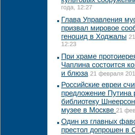
года, 12:27
Глава Управления му
призвал мировое соо
геноцид в Ходжалы
21
12:23
При храме протоиере
Чаплина состоится ко
и блюза
21 февраля 201
Российские евреи сч
предложение Путина 
библиотеку Шнеерсон
музее в Москве
21 фев
Один из главных фав
престол допрошен в 