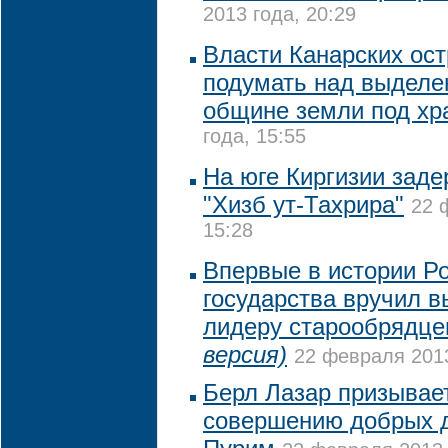
2013 года, 20:29
Власти Канарских ос
подумать над выделе
общине земли под хр
года, 15:55
На юге Киргизии зад
"Хизб ут-Тахрира"
22 
15:28
Впервые в истории Ро
государства вручил в
лидеру старообрядц
версия)
22 февраля 2013
Берл Лазар призывает
совершению добрых д