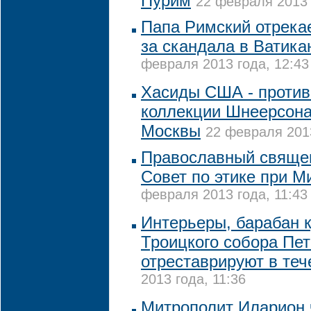
Пурим
22 февраля 2013 
Папа Римский отрекае
за скандала в Ватикан
февраля 2013 года, 12:43
Хасиды США - против
коллекции Шнеерсона
Москвы
22 февраля 2013
Православный свяще
Совет по этике при 
февраля 2013 года, 11:43
Интерьеры, барабан 
Троицкого собора Пет
отреставрируют в теч
2013 года, 11:36
Митрополит Иларион 