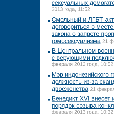
сексуальных домогат
2013 года, 11:52
Смольный и ЛГБТ-акт
договориться о месте
закона о запрете про
гомосексуализма
21 ф
В Центральном военн
с верующими подклю
февраля 2013 года, 10:52
Мэр индонезийского г
должность из-за скан
двоеженства
21 феврал
Бенедикт XVI внесет 
порядок созыва конк
февраля 2013 года, 10:32