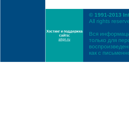
© 1991-2013 In
All rights reserv
Хостинг и поддержка
Вся информаци
сайта:
только для пе
allgn.ru
воспроизведени
как с письмен