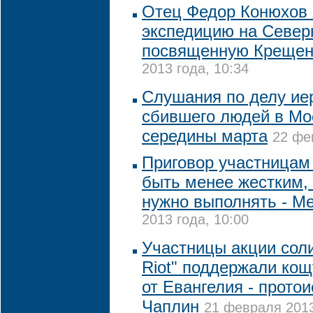
Отец Федор Конюхов 
экспедицию на Север
посвященную Креще
2013 года, 10:34
Слушания по делу ие
сбившего людей в Мо
середины марта
22 фе
Приговор участницам 
быть менее жестким,
нужно выполнять - М
2013 года, 10:00
Участницы акции соли
Riot" поддержали кощ
от Евангелия - прото
Чаплин
21 февраля 2013