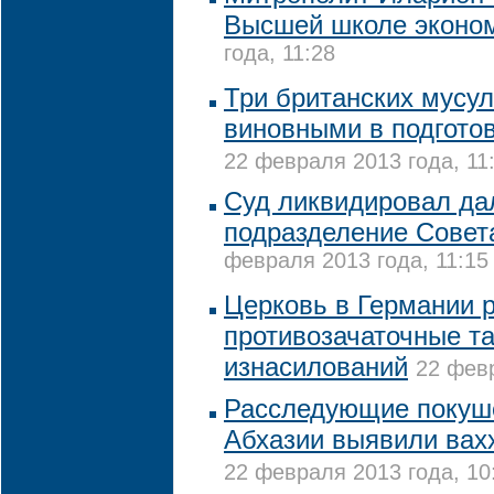
Высшей школе эконо
года, 11:28
Три британских мусу
виновными в подготов
22 февраля 2013 года, 11
Суд ликвидировал да
подразделение Сове
февраля 2013 года, 11:15
Церковь в Германии 
противозачаточные т
изнасилований
22 февр
Расследующие покуше
Абхазии выявили вах
22 февраля 2013 года, 10