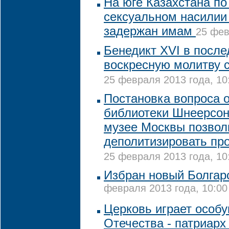
На юге Казахстана по
сексуальном насилии
задержан имам
25 фев
Бенедикт XVI в после
воскресную молитву с
25 февраля 2013 года, 10
Постановка вопроса 
библиотеки Шнеерсон
музее Москвы позвол
деполитизировать пр
25 февраля 2013 года, 10
Избран новый Болгар
февраля 2013 года, 10:00
Церковь играет особу
Отечества - патриарх