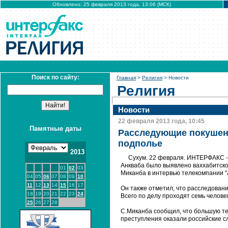
Обновлено: 25 февраля 2013 года, 13:06 (МСК)
Поиск по сайту:
Главная
>
Религия
> Новости
Религия
Новости
22 февраля 2013 года, 10:45
Памятные даты
Расследующие покушени
подполье
2013
Сухум. 22 февраля. ИНТЕРФАКС -
Анкваба было выявлено ваххабитско
01
02
03
Миканба в интервью телекомпании "
04
05
06
07
08
09
10
11
12
13
14
15
16
17
Он также отметил, что расследовани
18
19
20
21
22
23
24
Всего по делу проходят семь человек
25
26
27
28
С.Миканба сообщил, что большую т
преступления оказали российские с