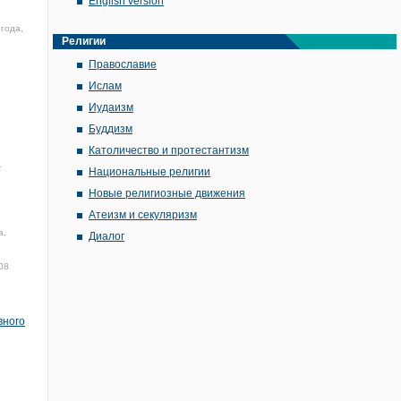
English version
года,
Религии
Православие
Ислам
Иудаизм
Буддизм
Католичество и протестантизм
1
Национальные религии
Новые религиозные движения
Атеизм и секуляризм
а,
Диалог
08
вного
5