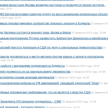
ковом монастыре Москвы возведен ресторан и проводятся бизнес-встречи -
ода, 13:31
ФО Беглов возглавил рабочую группу по восстановлению религиозных объект
 2013 года, 12:27
вказа призвал мировое сообщество признать геноцид в Ходжалы
21 февраля 2
а Чаплина состоится концерт рока, фолка и блюза
21 февраля 2013 года, 12:08
рывным предложение Путина разместить библиотеку Шнеерсона в еврейском 
00
папский престол допрошен в США по делу о сексуальных домогательствах
21
смогли договориться о месте митинга против закона о запрете пропаганды
года, 11:38
к работе с верующими подключаются буддисты
21 февраля 2013 года, 10:52
ерял должность из-за скандала вокруг двоеженства
21 февраля 2013 года, 10:36
 в порядок созыва конклава кардиналов
21 февраля 2013 года, 10:32
 усыновлением ребенка из РФ американкой, скрывшей однополый "брак"
21 фе
рубежья опровергают информацию, что не молятся о властях США
21 февраля 2
е Бенедикта XVI серьезно ухудшилось – СМИ
20 февраля 2013 года, 17:44
ой державой - патриарх Кирилл
20 февраля 2013 года, 16:18