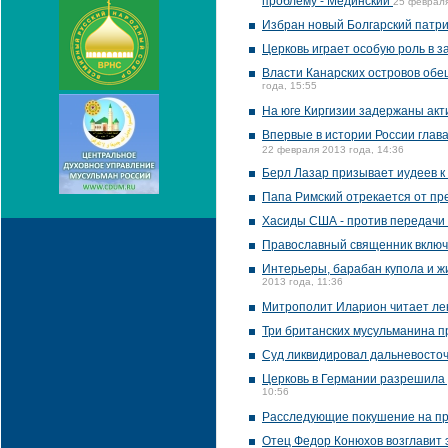
проблему - Мединский
25 февраля
Избран новый Болгарский патр
Церковь играет особую роль в з
Власти Канарских островов обе
года, 15:55
На юге Киргизии задержаны акт
Впервые в истории России глав
22 февраля 2013 года, 14:36
Берл Лазар призывает иудеев к
Папа Римский отрекается от пре
Хасиды США - против передачи
Православный священник включе
Интерьеры, барабан купола и ж
2013 года, 11:36
Митрополит Иларион читает ле
Три британских мусульманина п
Суд ликвидировал дальневосто
Церковь в Германии разрешила
10:56
Расследующие покушение на пр
Отец Федор Конюхов возглавит