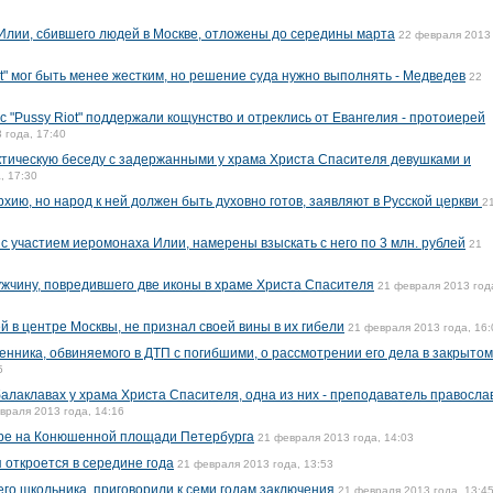
лии, сбившего людей в Москве, отложены до середины марта
22 февраля 2013 
t" мог быть менее жестким, но решение суда нужно выполнять - Медведев
22
 "Pussy Riot" поддержали кощунство и отреклись от Евангелия - протоиерей
 года, 17:40
тическую беседу с задержанными у храма Христа Спасителя девушками и
, 17:30
хию, но народ к ней должен быть духовно готов, заявляют в Русской церкви
2
с участием иеромонаха Илии, намерены взыскать с него по 3 млн. рублей
21
жчину, повредившего две иконы в храме Христа Спасителя
21 февраля 2013 год
 в центре Москвы, не признал своей вины в их гибели
21 февраля 2013 года, 16:
енника, обвиняемого в ДТП с погибшими, о рассмотрении его дела в закрытом
5
алаклавах у храма Христа Спасителя, одна из них - преподаватель правосла
враля 2013 года, 14:16
оре на Конюшенной площади Петербурга
21 февраля 2013 года, 14:03
 откроется в середине года
21 февраля 2013 года, 13:53
его школьника, приговорили к семи годам заключения
21 февраля 2013 года, 13:4