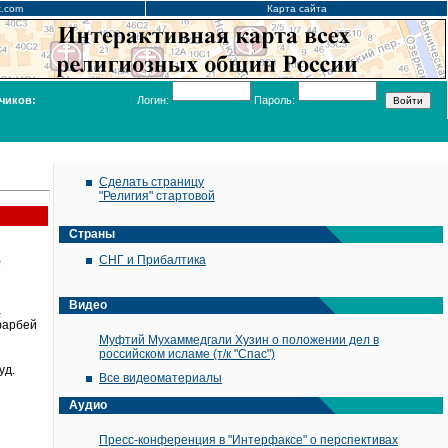
x.com
Карта сайта
чиков:
Логин:
Пароль:
Сделать страницу
"Религия" стартовой
Страны
е
СНГ и Прибалтика
Видео
а
фарбей
Муфтий Мухаммедгали Хузин о положении дел в
российском исламе (т/к "Спас")
уд.
Все видеоматериалы
Аудио
Пресс-конференция в "Интерфаксе" о перспективах