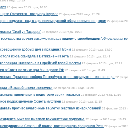
 2013 года, 10:15
иарх
25 февраля 2013 года, 10:00
ащите Отечества - патриарх Кирилл
23 февраля 2013 года, 20:29
щают подумать над выделением русской общине земли под храм
22 февраля 20
ивисты "Хизб ут-Тахрира"
22 февраля 2013 года, 15:28
а государства вручил высокую награду лидеру старообрядцев
(обновленная ве
 совершению добрых дел в праздник Пурим
22 февраля 2013 года, 13:50
стола из-за скандала в Ватикане – газета
22 февраля 2013 года, 12:43
 коллекции Шнеерсона в Еврейский музей Москвы
22 февраля 2013 года, 12:21
н в Совет по этике при Минздраве РФ
22 февраля 2013 года, 11:43
ивопись Троицкого собора Петербурга отреставрируют в течение года
22 февр
кции в Высшей школе экономики
22 февраля 2013 года, 11:28
ризнаны виновными в подготовке серии терактов
22 февраля 2013 года, 11:19
чное подразделение Совета муфтиев
22 февраля 2013 года, 11:15
 давать противозачаточные таблетки жертвам изнасилований
22 февраля 2013 г
езидента Абхазии выявили ваххабитское подполье
22 февраля 2013 года, 10:45
 экспедицию на Северный полюс, посвященную Крещению Руси
22 февраля 2013