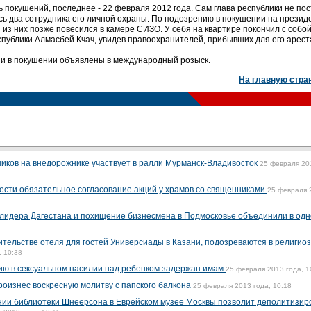
 покушений, последнее - 22 февраля 2012 года. Сам глава республики не пос
сь два сотрудника его личной охраны. По подозрению в покушении на презид
 из них позже повесился в камере СИЗО. У себя на квартире покончил с собой
публики Алмасбей Кчач, увидев правоохранителей, прибывших для его арест
ии в покушении объявлены в международный розыск.
На главную стра
ков на внедорожнике участвует в ралли Мурманск-Владивосток
25 февраля 20
ести обязательное согласование акций у храмов со священниками
25 февраля 
 лидера Дагестана и похищение бизнесмена в Подмосковье объединили в одн
тельстве отеля для гостей Универсиады в Казани, подозреваются в религио
, 10:38
ию в сексуальном насилии над ребенком задержан имам
25 февраля 2013 года, 1
роизнес воскресную молитву с папского балкона
25 февраля 2013 года, 10:18
нии библиотеки Шнеерсона в Еврейском музее Москвы позволит деполитизир