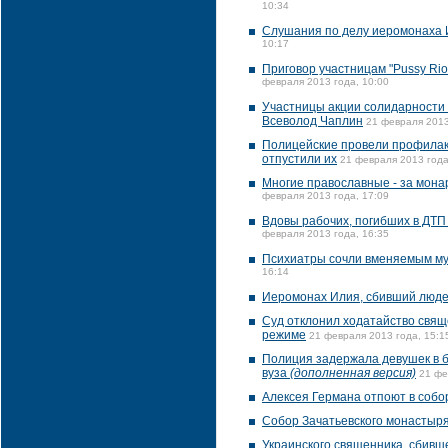
10:34
Слушания по делу иеромонаха И
10:17
Приговор участницам "Pussy Rio
февраля 2013 года, 10:00
Участницы акции солидарности с
Всеволод Чаплин
21 февраля 2013
Полицейские провели профилак
отпустили их
21 февраля 2013 года
Многие православные - за монар
февраля 2013 года, 17:09
Вдовы рабочих, погибших в ДТП 
февраля 2013 года, 16:35
Психиатры сочли вменяемым му
16:14
Иеромонах Илия, сбивший людей
Суд отклонил ходатайство свящ
режиме
21 февраля 2013 года, 15:1
Полиция задержала девушек в б
вуза
(дополненная версия)
21 фе
Алексея Германа отпоют в соб
Собор Зачатьевского монастыря
Украинского священника, сбивш