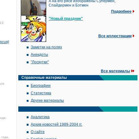
А на его рясе изображены Супермен,
Спайдермен и Бэтмен
Подробнее
"Новый праздник"
13
Все иллюстрации
рсия)
Заметки на полях
Анекдоты
"Лоскутки"
Все материалы
Справочные материалы
аля
Биографии
Статистика
Другие материалы
Аналитика
ода,
Архив новостей 1989-2004 гг.
О сайте
 года,