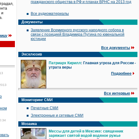
гражданского общества в РФ и планах ВРНС на 2013 год
традал,
ента
 и
Все аудиоматериалы
а.
Документы
Заявление Всемирного русского народного собора в
связи с позицией Владимира Путина по ювенальной
ницу
юстиции
Все документы
Эксклюзив
Патриарх Кирилл
: Главная угроза для России -
утрата веры
13
Подробнее
2013
Все интервью
о
Мониторинг СМИ
Печатные СМИ
зном
Электронные и сетевые СМИ
0:34
Мозаика
Мессы для детей в Мексике: священник
овать
заряжает святой водой водяное ружье