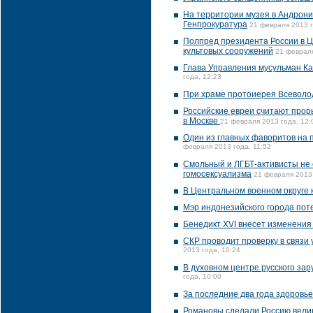
На территории музея в Андрони
Генпрокуратура
21 февраля 2013 г
Полпред президента России в Ц
культовых сооружений
21 февраля
Глава Управления мусульман Ка
года, 12:23
При храме протоиерея Всеволод
Российские евреи считают про
в Москве
21 февраля 2013 года, 12:
Один из главных фаворитов на 
февраля 2013 года, 11:52
Смольный и ЛГБТ-активисты не 
гомосексуализма
21 февраля 2013 
В Центральном военном округе 
Мэр индонезийского города пот
Бенедикт XVI внесет изменения
СКР проводит проверку в связи
2013 года, 10:24
В духовном центре русского за
года, 10:00
За последние два года здоровь
Романовы сделали Россию велик