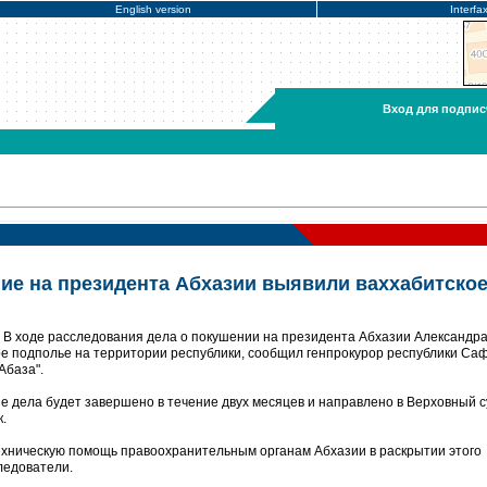
English version
Interfa
Вход для подпис
е на президента Абхазии выявили ваххабитско
 В ходе расследования дела о покушении на президента Абхазии Александр
е подполье на территории республики, сообщил генпрокурор республики Са
Абаза".
е дела будет завершено в течение двух месяцев и направлено в Верховный с
.
ехническую помощь правоохранительным органам Абхазии в раскрытии этого
ледователи.