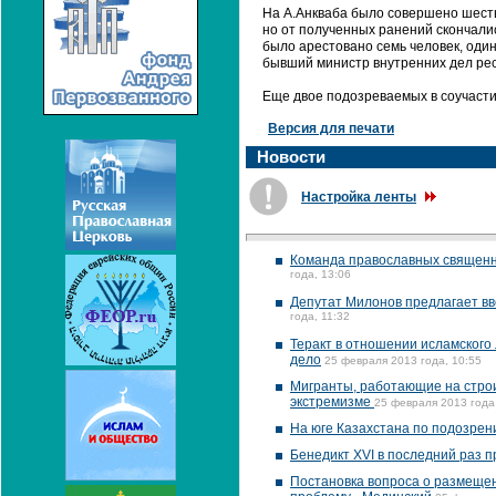
На А.Анкваба было совершено шесть
но от полученных ранений скончали
было арестовано семь человек, один
бывший министр внутренних дел рес
Еще двое подозреваемых в соучаст
Версия для печати
Новости
Настройка ленты
Команда православных священни
года, 13:06
Депутат Милонов предлагает вв
года, 11:32
Теракт в отношении исламского
дело
25 февраля 2013 года, 10:55
Мигранты, работающие на строи
экстремизме
25 февраля 2013 года
На юге Казахстана по подозрен
Бенедикт XVI в последний раз п
Постановка вопроса о размеще