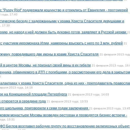
 "Pussy Riot" поддержали кощунство и отреклись от Евангелия - протоиерей
 года, 17:40
тическую беседу с задержанными у храма Христа Спасителя девушками и
, 17:30
хию, но народ к ней должен быть духовно готов, заявляют в Русской церкви
2
с участием иеромонаха Илии, намерены взыскать с него по 3 млн. рублей
21
жчину, повредившего две иконы в храме Христа Спасителя
21 февраля 2013 год
 в центре Москвы, не признал своей вины в их гибели
21 февраля 2013 года, 16:
енника, обвиняемого в ДТП с погибшими, о рассмотрении его дела в закрытом
5
алаклавах у храма Христа Спасителя, одна из них - преподаватель правосла
враля 2013 года, 14:16
оре на Конюшенной площади Петербурга
21 февраля 2013 года, 14:03
 откроется в середине года
21 февраля 2013 года, 13:53
его школьника, приговорили к семи годам заключения
21 февраля 2013 года, 13:4
ковом монастыре Москвы возведен ресторан и проводятся бизнес-встречи -
ода, 13:31
ФО Беглов возглавил рабочую группу по восстановлению религиозных объект