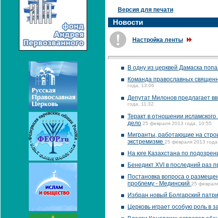
Версия для печати
Новости
Настройка ленты
В одну из церквей Дамаска поп
Команда православных священни
года, 13:06
Депутат Милонов предлагает вв
года, 11:32
Теракт в отношении исламского
дело
25 февраля 2013 года, 10:55
Мигранты, работающие на строи
экстремизме
25 февраля 2013 года
На юге Казахстана по подозрен
Бенедикт XVI в последний раз п
Постановка вопроса о размеще
проблему - Мединский
25 февраля
Избран новый Болгарский патр
Церковь играет особую роль в з