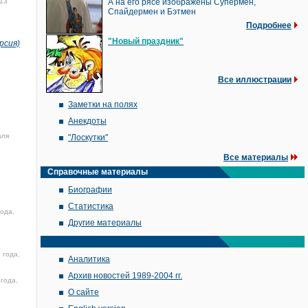
13
А на его рясе изображены Супермен,
Спайдермен и Бэтмен
Подробнее
"Новый праздник"
рсия)
Все иллюстрации
Заметки на полях
Анекдоты
аля
"Лоскутки"
Все материалы
Справочные материалы
Биографии
Статистика
ода,
Другие материалы
 года,
Аналитика
Архив новостей 1989-2004 гг.
года,
О сайте