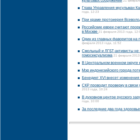
культовых сооружений
21 февраля
Глава Управления мусульман Ка
года, 12:23
При храме протоиерея Всеволод
Российские евреи считают про
в Москве
21 февраля 2013 года, 12:
Один из главных фаворитов на 
февраля 2013 года, 11:52
Смольный и ЛГБТ-активисты не 
гомосексуализма
21 февраля 2013 
В Центральном военном округе 
Мэр индонезийского города пот
Бенедикт XVI внесет изменения
СКР проводит проверку в связи
2013 года, 10:24
В духовном центре русского за
года, 10:00
За последние два года здоровь