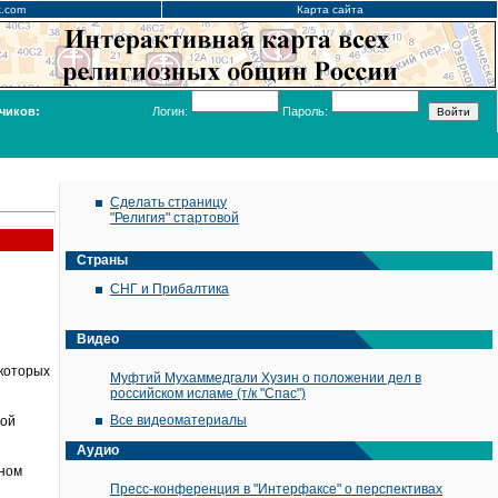
x.com
Карта сайта
чиков:
Логин:
Пароль:
Сделать страницу
"Религия" стартовой
Страны
СНГ и Прибалтика
Видео
 которых
Муфтий Мухаммедгали Хузин о положении дел в
российском исламе (т/к "Спас")
Все видеоматериалы
рой
Аудио
рном
Пресс-конференция в "Интерфаксе" о перспективах