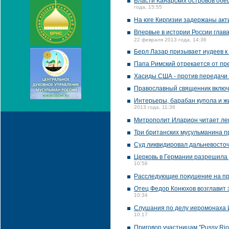
Власти Канарских островов обе
года, 15:55
На юге Киргизии задержаны акт
Впервые в истории России глав
22 февраля 2013 года, 14:36
Берл Лазар призывает иудеев к
Папа Римский отрекается от пре
Хасиды США - против передачи
Православный священник включе
Интерьеры, барабан купола и ж
2013 года, 11:36
Митрополит Иларион читает ле
Три британских мусульманина п
Суд ликвидировал дальневосто
Церковь в Германии разрешила
10:56
Расследующие покушение на пр
Отец Федор Конюхов возглавит
10:34
Слушания по делу иеромонаха И
10:17
Приговор участницам "Pussy Rio