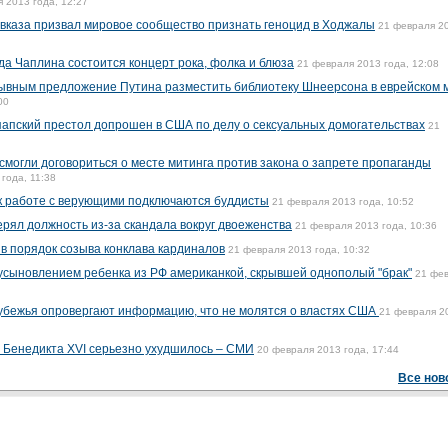
 2013 года, 12:27
вказа призвал мировое сообщество признать геноцид в Ходжалы
21 февраля 2
а Чаплина состоится концерт рока, фолка и блюза
21 февраля 2013 года, 12:08
рывным предложение Путина разместить библиотеку Шнеерсона в еврейском 
00
папский престол допрошен в США по делу о сексуальных домогательствах
21
смогли договориться о месте митинга против закона о запрете пропаганды
года, 11:38
к работе с верующими подключаются буддисты
21 февраля 2013 года, 10:52
ерял должность из-за скандала вокруг двоеженства
21 февраля 2013 года, 10:36
 в порядок созыва конклава кардиналов
21 февраля 2013 года, 10:32
 усыновлением ребенка из РФ американкой, скрывшей однополый "брак"
21 фе
рубежья опровергают информацию, что не молятся о властях США
21 февраля 2
е Бенедикта XVI серьезно ухудшилось – СМИ
20 февраля 2013 года, 17:44
Все нов