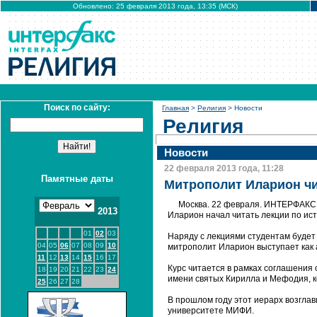
Обновлено: 25 февраля 2013 года, 13:35 (МСК)
Поиск по сайту:
Главная
>
Религия
> Новости
Религия
Новости
22 февраля 2013 года, 11:28
Памятные даты
Митрополит Иларион чи
Москва. 22 февраля. ИНТЕРФАКС 
2013
Иларион начал читать лекции по и
01
02
03
Наряду с лекциями студентам будет
04
05
06
07
08
09
10
митрополит Иларион выступает как 
11
12
13
14
15
16
17
Курс читается в рамках соглашения
18
19
20
21
22
23
24
имени святых Кирилла и Мефодия, 
25
26
27
28
В прошлом году этот иерарх возгл
университете МИФИ.