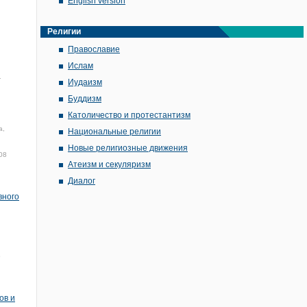
English version
Религии
Православие
Ислам
1
Иудаизм
Буддизм
Католичество и протестантизм
а,
Национальные религии
Новые религиозные движения
08
Атеизм и секуляризм
Диалог
вного
5
ов и