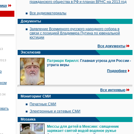
гражданского общества в РФ и планах ВРНС на 2013 год
ницу
Все аудиоматериалы
Документы
Заявление Всемирного русского народного собора в
связи с позицией Владимира Путина по ювенальной
юстиции
Все документы
13
Эксклюзив
2013
Патриарх Кирилл
: Главная угроза для России -
утрата веры
Подробнее
о
зном
Все интервью
0:34
Мониторинг СМИ
Печатные СМИ
овать
Электронные и сетевые СМИ
Мозаика
Мессы для детей в Мексике: священник
заряжает святой водой водяное ружье