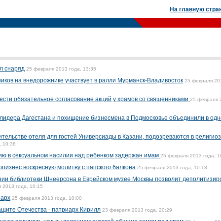
На главную стра
ал снаряд
25 февраля 2013 года, 13:35
ков на внедорожнике участвует в ралли Мурманск-Владивосток
25 февраля 20
ести обязательное согласование акций у храмов со священниками
25 февраля 
 лидера Дагестана и похищение бизнесмена в Подмосковье объединили в одн
тельстве отеля для гостей Универсиады в Казани, подозреваются в религио
, 10:38
ию в сексуальном насилии над ребенком задержан имам
25 февраля 2013 года, 1
роизнес воскресную молитву с папского балкона
25 февраля 2013 года, 10:18
нии библиотеки Шнеерсона в Еврейском музее Москвы позволит деполитизир
 2013 года, 10:15
иарх
25 февраля 2013 года, 10:00
ащите Отечества - патриарх Кирилл
23 февраля 2013 года, 20:29