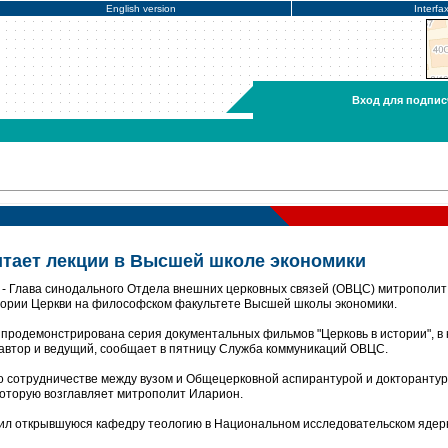
English version
Interfa
Вход для подпис
тает лекции в Высшей школе экономики
- Глава синодального Отдела внешних церковных связей (ОВЦС) митрополит
стории Церкви на философском факультете Высшей школы экономики.
 продемонстрирована серия документальных фильмов "Церковь в истории", в
автор и ведущий, сообщает в пятницу Служба коммуникаций ОВЦС.
 о сотрудничестве между вузом и Общецерковной аспирантурой и докторанту
которую возглавляет митрополит Иларион.
авил открывшуюся кафедру теологию в Национальном исследовательском яде