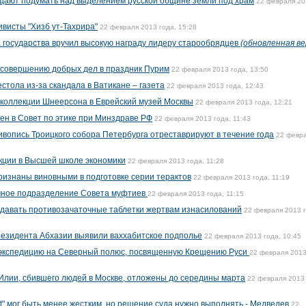
щают подумать над выделением русской общине земли под храм
22 февраля 20
ивисты "Хизб ут-Тахрира"
22 февраля 2013 года, 15:28
а государства вручил высокую награду лидеру старообрядцев
(обновленная ве
 совершению добрых дел в праздник Пурим
22 февраля 2013 года, 13:50
стола из-за скандала в Ватикане – газета
22 февраля 2013 года, 12:43
 коллекции Шнеерсона в Еврейский музей Москвы
22 февраля 2013 года, 12:21
н в Совет по этике при Минздраве РФ
22 февраля 2013 года, 11:43
ивопись Троицкого собора Петербурга отреставрируют в течение года
22 февр
кции в Высшей школе экономики
22 февраля 2013 года, 11:28
ризнаны виновными в подготовке серии терактов
22 февраля 2013 года, 11:19
чное подразделение Совета муфтиев
22 февраля 2013 года, 11:15
 давать противозачаточные таблетки жертвам изнасилований
22 февраля 2013 г
езидента Абхазии выявили ваххабитское подполье
22 февраля 2013 года, 10:45
 экспедицию на Северный полюс, посвященную Крещению Руси
22 февраля 2013
лии, сбившего людей в Москве, отложены до середины марта
22 февраля 2013 
t" мог быть менее жестким, но решение суда нужно выполнять - Медведев
22