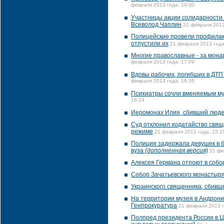
февраля 2013 года, 10:00
Участницы акции солидарности с
Всеволод Чаплин
21 февраля 2013
Полицейские провели профилак
отпустили их
21 февраля 2013 года
Многие православные - за монар
февраля 2013 года, 17:09
Вдовы рабочих, погибших в ДТП 
февраля 2013 года, 16:35
Психиатры сочли вменяемым му
16:14
Иеромонах Илия, сбивший людей
Суд отклонил ходатайство свящ
режиме
21 февраля 2013 года, 15:1
Полиция задержала девушек в б
вуза
(дополненная версия)
21 фе
Алексея Германа отпоют в соб
Собор Зачатьевского монастыря
Украинского священника, сбивш
На территории музея в Андрони
Генпрокуратура
21 февраля 2013 г
Полпред президента России в Ц