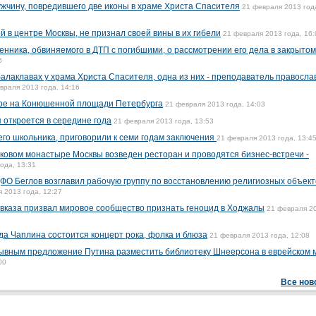
жчину, повредившего две иконы в храме Христа Спасителя
21 февраля 2013 год
 в центре Москвы, не признал своей вины в их гибели
21 февраля 2013 года, 16:
енника, обвиняемого в ДТП с погибшими, о рассмотрении его дела в закрытом
5
алаклавах у храма Христа Спасителя, одна из них - преподаватель правосла
враля 2013 года, 14:16
оре на Конюшенной площади Петербурга
21 февраля 2013 года, 14:03
 откроется в середине года
21 февраля 2013 года, 13:53
его школьника, приговорили к семи годам заключения
21 февраля 2013 года, 13:4
ковом монастыре Москвы возведен ресторан и проводятся бизнес-встречи -
ода, 13:31
ФО Беглов возглавил рабочую группу по восстановлению религиозных объект
 2013 года, 12:27
вказа призвал мировое сообщество признать геноцид в Ходжалы
21 февраля 2
а Чаплина состоится концерт рока, фолка и блюза
21 февраля 2013 года, 12:08
рывным предложение Путина разместить библиотеку Шнеерсона в еврейском 
00
Все нов