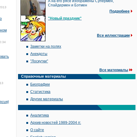
А на его рясе изображены Супермен,
Спайдермен и Бэтмен
2013
Подробнее
"Новый праздник"
о
зном
Все иллюстрации
0:34
Заметки на полях
Анекдоты
овать
"Лоскутки"
Все материалы
Справочные материалы
13
Биографии
Статистика
Другие материалы
рсия)
Аналитика
Архив новостей 1989-2004 гг.
О сайте