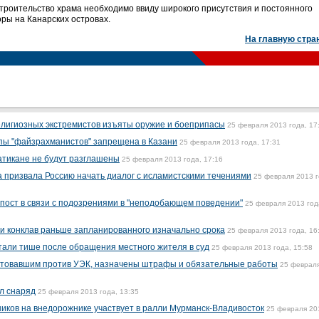
строительство храма необходимо ввиду широкого присутствия и постоянного
ры на Канарских островах.
На главную стра
елигиозных экстремистов изъяты оружие и боеприпасы
25 февраля 2013 года, 17
пы "файзрахманистов" запрещена в Казани
25 февраля 2013 года, 17:31
атикане не будут разглашены
25 февраля 2013 года, 17:16
 призвала Россию начать диалог с исламистскими течениями
25 февраля 2013 г
пост в связи с подозрениями в "неподобающем поведении"
25 февраля 2013 год
и конклав раньше запланированного изначально срока
25 февраля 2013 года, 16
али тише после обращения местного жителя в суд
25 февраля 2013 года, 15:58
товавшим против УЭК, назначены штрафы и обязательные работы
25 феврал
ал снаряд
25 февраля 2013 года, 13:35
ков на внедорожнике участвует в ралли Мурманск-Владивосток
25 февраля 20