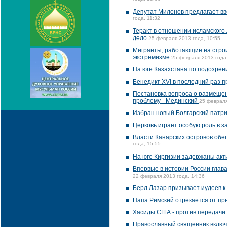
Депутат Милонов предлагает вв
года, 11:32
Теракт в отношении исламского
дело
25 февраля 2013 года, 10:55
Мигранты, работающие на строи
экстремизме
25 февраля 2013 года
На юге Казахстана по подозрен
Бенедикт XVI в последний раз п
Постановка вопроса о размеще
проблему - Мединский
25 февраля
Избран новый Болгарский патр
Церковь играет особую роль в з
Власти Канарских островов обе
года, 15:55
На юге Киргизии задержаны акт
Впервые в истории России глав
22 февраля 2013 года, 14:36
Берл Лазар призывает иудеев к
Папа Римский отрекается от пре
Хасиды США - против передачи
Православный священник включе