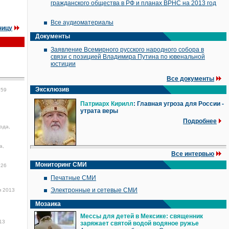
гражданского общества в РФ и планах ВРНС на 2013 год
Все аудиоматериалы
ницу
Документы
Заявление Всемирного русского народного собора в
связи с позицией Владимира Путина по ювенальной
юстиции
Все документы
Эксклюзив
:59
Патриарх Кирилл
: Главная угроза для России -
утрата веры
Подробнее
ода,
а,
Все интервью
Мониторинг СМИ
:26
Печатные СМИ
Электронные и сетевые СМИ
я 2013
Мозаика
Мессы для детей в Мексике: священник
13
заряжает святой водой водяное ружье