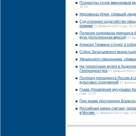
Психиатры сочли вменяемым му
16:14
Иеромонах Илия, сбивший людей
Суд отклонил ходатайство свящ
режиме
21 февраля 2013 года, 15:1
Полиция задержала девушек в б
вуза
(дополненная версия)
21 фе
Алексея Германа отпоют в соб
Собор Зачатьевского монастыря
Украинского священника, сбивш
На территории музея в Андрони
Генпрокуратура
21 февраля 2013 г
Полпред президента России в Ц
культовых сооружений
21 февраля
Глава Управления мусульман Ка
года, 12:23
При храме протоиерея Всеволод
Российские евреи считают про
в Москве
21 февраля 2013 года, 12: