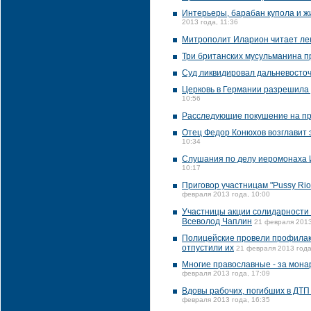
Интерьеры, барабан купола и ж
2013 года, 11:36
Митрополит Иларион читает ле
Три британских мусульманина п
Суд ликвидировал дальневосто
Церковь в Германии разрешила
10:56
Расследующие покушение на пр
Отец Федор Конюхов возглавит
10:34
Слушания по делу иеромонаха И
10:17
Приговор участницам "Pussy Rio
февраля 2013 года, 10:00
Участницы акции солидарности с
Всеволод Чаплин
21 февраля 2013
Полицейские провели профилак
отпустили их
21 февраля 2013 года
Многие православные - за монар
февраля 2013 года, 17:09
Вдовы рабочих, погибших в ДТП 
февраля 2013 года, 16:35