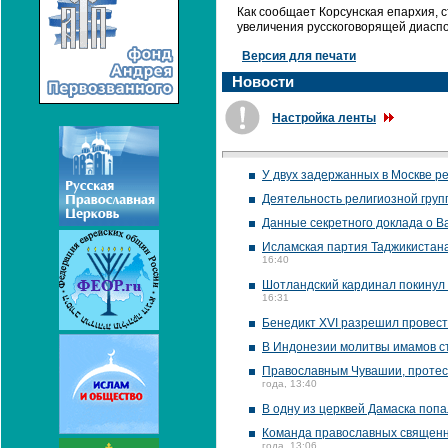
Как сообщает Корсунская епархия, 
увеличения русскоговорящей диаспо
Версия для печати
Новости
Настройка ленты
У двух задержанных в Москве р
Деятельность религиозной груп
Данные секретного доклада о В
Исламская партия Таджикистана
16:40
Шотландский кардинал покинул 
16:31
Бенедикт XVI разрешил провест
В Индонезии молитвы имамов ст
Православным Чувашии, протес
года, 13:40
В одну из церквей Дамаска поп
Команда православных священни
года, 13:06