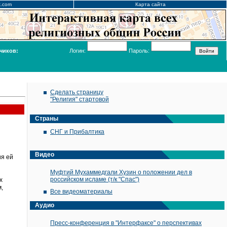
x.com
Карта сайта
чиков:
Логин:
Пароль:
Сделать страницу
"Религия" стартовой
Страны
СНГ и Прибалтика
Видео
ия ей
Муфтий Мухаммедгали Хузин о положении дел в
российском исламе (т/к "Спас")
х
,
Все видеоматериалы
Аудио
Пресс-конференция в "Интерфаксе" о перспективах