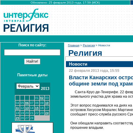
Обновлено: 25 февраля 2013 года, 17:59 (МСК)
Поиск по сайту:
Главная
>
Религия
> Новости
Религия
Новости
22 февраля 2013 года, 15:55
Памятные даты
Власти Канарских остр
общине земли под храм
2013
Санта-Крус-де-Тенерифе. 22 фев
земельного участка для храма на ос
01
02
03
04
05
06
07
08
09
10
Этот вопрос поднимался на днях на 
11
12
13
14
15
16
17
островов Хесусом Моралес Мартине
18
19
20
21
22
23
24
сообщает пресс-служба русского Ср
25
26
27
28
Они обещали направить соответств
прошение владыки.