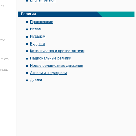
English version
аля
Религии
Православие
Ислам
Иудаизм
ода,
Буддизм
Католичество и протестантизм
Национальные религии
 года,
Новые религиозные движения
года,
Атеизм и секуляризм
Диалог
1