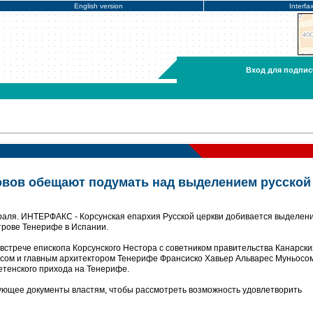
English version
Interfa
Вход для подпис
овов обещают подумать над выделением русской
раля. ИНТЕРФАКС - Корсунская епархия Русской церкви добивается выделен
трове Тенерифе в Испании.
встрече епископа Корсунского Нестора с советником правительства Канарски
сом и главным архитектором Тенерифе Франсиско Хавьер Альварес Муньосом
етенского прихода на Тенерифе.
ующее документы властям, чтобы рассмотреть возможность удовлетворить