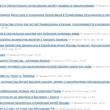
ести обязательное согласование акций у храмов со священниками
25 февраля 
 лидера Дагестана и похищение бизнесмена в Подмосковье объединили в одн
тельстве отеля для гостей Универсиады в Казани, подозреваются в религио
, 10:38
ию в сексуальном насилии над ребенком задержан имам
25 февраля 2013 года, 1
роизнес воскресную молитву с папского балкона
25 февраля 2013 года, 10:18
нии библиотеки Шнеерсона в Еврейском музее Москвы позволит деполитизир
 2013 года, 10:15
иарх
25 февраля 2013 года, 10:00
ащите Отечества - патриарх Кирилл
23 февраля 2013 года, 20:29
щают подумать над выделением русской общине земли под храм
22 февраля 20
ивисты "Хизб ут-Тахрира"
22 февраля 2013 года, 15:28
а государства вручил высокую награду лидеру старообрядцев
(обновленная ве
 совершению добрых дел в праздник Пурим
22 февраля 2013 года, 13:50
стола из-за скандала в Ватикане – газета
22 февраля 2013 года, 12:43
 коллекции Шнеерсона в Еврейский музей Москвы
22 февраля 2013 года, 12:21
н в Совет по этике при Минздраве РФ
22 февраля 2013 года, 11:43