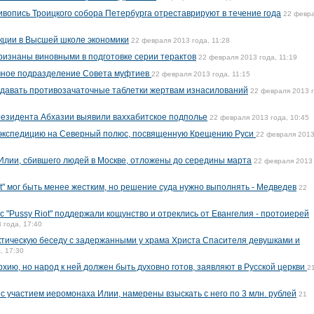
ивопись Троицкого собора Петербурга отреставрируют в течение года
22 февр
кции в Высшей школе экономики
22 февраля 2013 года, 11:28
ризнаны виновными в подготовке серии терактов
22 февраля 2013 года, 11:19
чное подразделение Совета муфтиев
22 февраля 2013 года, 11:15
 давать противозачаточные таблетки жертвам изнасилований
22 февраля 2013 г
езидента Абхазии выявили ваххабитское подполье
22 февраля 2013 года, 10:45
 экспедицию на Северный полюс, посвященную Крещению Руси
22 февраля 2013
лии, сбившего людей в Москве, отложены до середины марта
22 февраля 2013 
t" мог быть менее жестким, но решение суда нужно выполнять - Медведев
22
 "Pussy Riot" поддержали кощунство и отреклись от Евангелия - протоиерей
 года, 17:40
тическую беседу с задержанными у храма Христа Спасителя девушками и
, 17:30
хию, но народ к ней должен быть духовно готов, заявляют в Русской церкви
2
с участием иеромонаха Илии, намерены взыскать с него по 3 млн. рублей
21