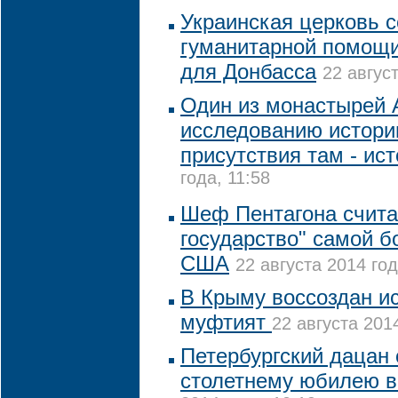
Украинская церковь с
гуманитарной помощи
для Донбасса
22 авгус
Один из монастырей 
исследованию истори
присутствия там - ис
года, 11:58
Шеф Пентагона счита
государство" самой б
США
22 августа 2014 год
В Крыму воссоздан и
муфтият
22 августа 201
Петербургский дацан 
столетнему юбилею в