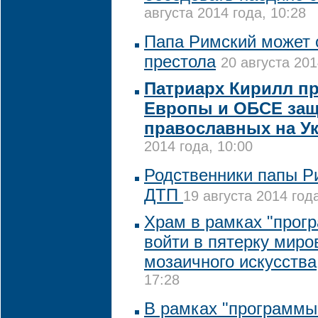
августа 2014 года, 10:28
Папа Римский может 
престола
20 августа 201
Патриарх Кирилл п
Европы и ОБСЕ защ
православных на У
2014 года, 10:00
Родственники папы Ри
ДТП
19 августа 2014 года
Храм в рамках "прог
войти в пятерку мир
мозаичного искусства
17:28
В рамках "программы