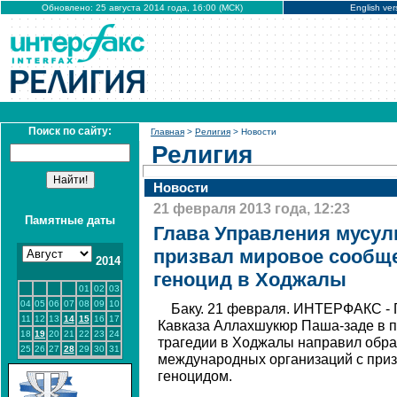
Обновлено: 25 августа 2014 года, 16:00 (МСК)
English ver
Поиск по сайту:
Главная
>
Религия
> Новости
Религия
Новости
21 февраля 2013 года, 12:23
Памятные даты
Глава Управления мусул
призвал мировое сообщ
2014
геноцид в Ходжалы
01
02
03
04
05
06
07
08
09
10
Баку. 21 февраля. ИНТЕРФАКС - 
11
12
13
14
15
16
17
Кавказа Аллахшукюр Паша-заде в 
18
19
20
21
22
23
24
трагедии в Ходжалы направил обра
25
26
27
28
29
30
31
международных организаций с приз
геноцидом.