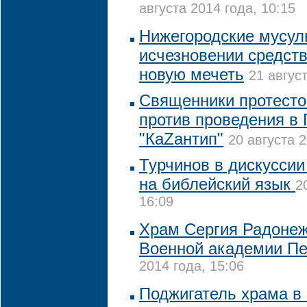
августа 2014 года, 10:15
Нижегородские мусул
исчезновении средств
новую мечеть
21 авгус
Священники протесто
против проведения в
"КаZантип"
20 августа 2
Турчинов в дискуссии
на библейский язык
2
16:09
Храм Сергия Радонеж
Военной академии Пе
2014 года, 15:06
Поджигатель храма в