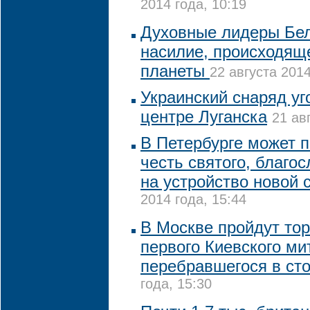
2014 года, 10:19
Духовные лидеры Бел
насилие, происходяще
планеты
22 августа 2014
Украинский снаряд уг
центре Луганска
21 ав
В Петербурге может п
честь святого, благо
на устройство новой 
2014 года, 15:44
В Москве пройдут тор
первого Киевского ми
перебравшегося в ст
года, 15:30