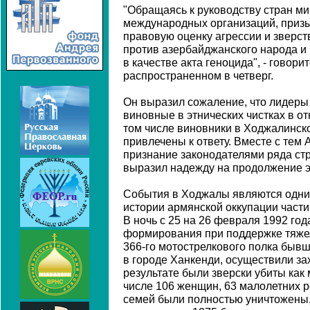
"Обращаясь к руководству стран ми
международных организаций, приз
правовую оценку агрессии и зверс
против азербайджанского народа и
в качестве акта геноцида", - говор
распространенном в четверг.
Он выразил сожаление, что лидеры
виновные в этнических чистках в о
том числе виновники в Ходжалинско
привлечены к ответу. Вместе с тем
признание законодателями ряда ст
выразил надежду на продолжение э
События в Ходжалы являются одним
истории армянской оккупации части
В ночь с 25 на 26 февраля 1992 го
формирования при поддержке тяжел
366-го мотострелкового полка быв
в городе Ханкенди, осуществили за
результате были зверски убиты как 
числе 106 женщин, 63 малолетних р
семей были полностью уничтожены,