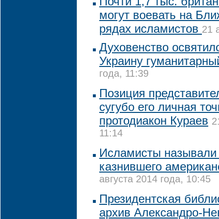
Почти 1,7 тыс. брита
могут воевать на Бли
рядах исламистов
21 
Духовенство освятил
Украину гуманитарны
года, 11:39
Позиция представите
сугубо его личная точ
протодиакон Кураев
2
11:14
Исламисты называли 
казнившего американ
августа 2014 года, 10:45
Президентская библи
архив Александро-Не