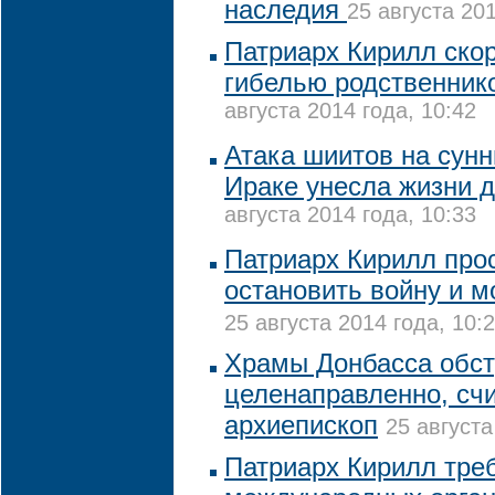
наследия
25 августа 201
Патриарх Кирилл скор
гибелью родственник
августа 2014 года, 10:42
Атака шиитов на сунн
Ираке унесла жизни д
августа 2014 года, 10:33
Патриарх Кирилл про
остановить войну и м
25 августа 2014 года, 10:
Храмы Донбасса обс
целенаправленно, счи
архиепископ
25 августа
Патриарх Кирилл треб