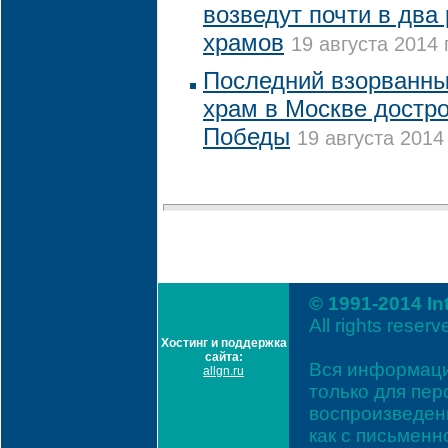
возведут почти в два
храмов
19 августа 2014 
Последний взорванный
храм в Москве достро
Победы
19 августа 2014
© 1991-2014 In
All rights reserv
Хостинг и поддержка
сайта:
Вся информаци
allgn.ru
только для пе
воспроизведени
как с письмен