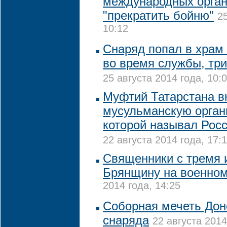
международных орган
"прекратить бойню"
2
10:12
Снаряд попал в храм
во время службы, три
25 августа 2014 года, 10:
Муфтий Татарстана в
мусульманскую орган
которой называл Рос
22 августа 2014 года, 17:
Священники с тремя 
Брянщину на военном
2014 года, 14:25
Соборная мечеть Дон
снаряда
22 августа 2014