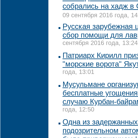
собрались на хадж в
09 сентября 2016 года, 14
Русская зарубежная 
сбор помощи для лав
сентября 2016 года, 13:24
Патриарх Кирилл при
"морские ворота" Як
года, 13:01
Мусульмане организу
бесплатные угощения
случаю Курбан-байра
года, 12:50
Одна из задержанных
подозрительном авто