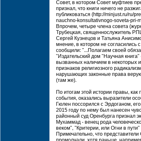
Совет, в котором Совет муфтиев п
признал, что книги ничего не разжи
публиковаться (http://minjust.ru/ru/p
nauchno-konsultativnogo-soveta-pri-min
Впрочем, четыре члена совета (жур
Трубецкая, священнослужитель РП
Сергей Кузнецов и Татьяна Анисим
мнение, в котором не согласились 
сообщили: "...Полагаем своей обя
"Издательский дом "Научная книга"
вызванных наличием в некоторых и
признаков религиозного радикализм
нарушающих законные права верую
(там же).
По итогам этой истории правы, как
события, оказались выразители осо
Гюлен поссорился с Эрдоганом, его 
2015 году по нему был нанесен чув
районный суд Оренбурга признал э
Мухаммад - венец рода человеческ
веком", "Критерии, или Огни в пути"
Примечательно, что представители 
промолчали, хотя раньше, например