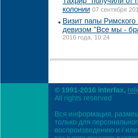
Тахрир" получили от 
колонии
07 сентября 201
Визит папы Римского 
девизом "Все мы - бр
2016 года, 10:24
© 1991-2016 Interfax,
rel
All rights reserved
Вся информация, размещ
только для персонально
воспроизведению и / ил