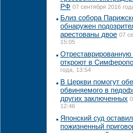
РФ
07 сентября 2016 года
Близ собора Парижск
обнаружен подозрите
арестованы двое
07 с
15:05
Отреставрированную 
откроют в Симфероп
года, 13:54
В Церкви помогут об
обвиняемого в педофи
других заключенных
0
12:46
Японский суд оставил
пожизненный пригово