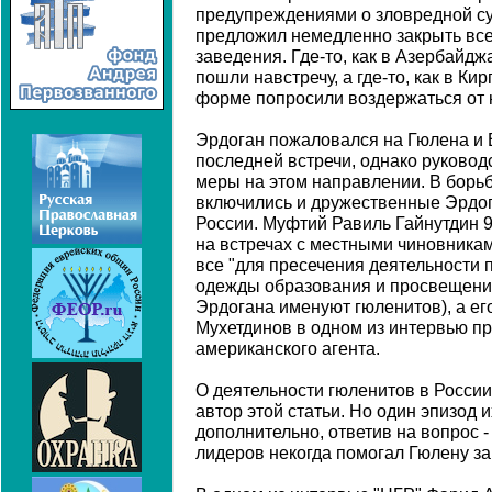
предупреждениями о зловредной с
предложил немедленно закрыть вс
заведения. Где-то, как в Азербайдж
пошли навстречу, а где-то, как в Ки
форме попросили воздержаться от 
Эрдоган пожаловался на Гюлена и 
последней встречи, однако руковод
меры на этом направлении. В борь
включились и дружественные Эрдо
России. Муфтий Равиль Гайнутдин 9
на встречах с местными чиновника
все "для пресечения деятельности 
одежды образования и просвещения
Эрдогана именуют гюленитов), а е
Мухетдинов в одном из интервью п
американского агента.
О деятельности гюленитов в России
автор этой статьи. Но один эпизод 
дополнительно, ответив на вопрос -
лидеров некогда помогал Гюлену за