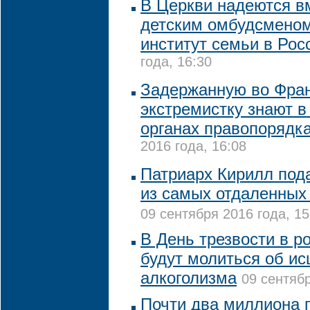
В Церкви надеются в
детским омбудсменом
институт семьи в Ро
года, 16:30
Задержанную во Фра
экстремистку знают в
органах правопорядк
2016 года, 16:08
Патриарх Кирилл под
из самых отдаленных
09 сентября 2016 года, 15
В День трезвости в р
будут молиться об ис
алкоголизма
09 сентябр
Почти два миллиона 