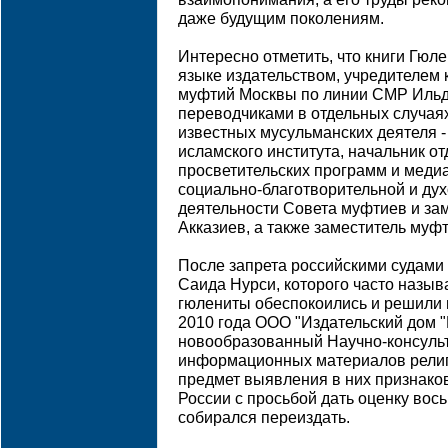
даже будущим поколениям.
Интересно отметить, что книги Гюл
языке издательством, учредителем
муфтий Москвы по линии СМР Ильда
переводчиками в отдельных случая
известных мусульманских деятеля 
исламского института, начальник от
просветительских программ и меди
социально-благотворительной и ду
деятельности Совета муфтиев и за
Акказиев, а также заместитель му
После запрета российскими судами 
Саида Нурси, которого часто назыв
гюлениты обеспокоились и решили 
2010 года ООО "Издательский дом "
новообразованный Научно-консульт
информационных материалов религ
предмет выявления в них признако
России с просьбой дать оценку вос
собирался переиздать.