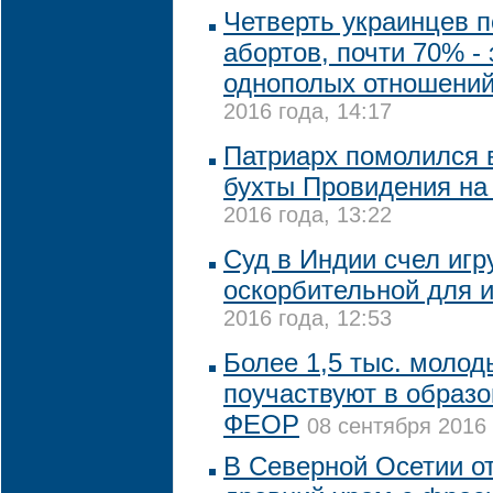
Четверть украинцев 
абортов, почти 70% -
однополых отношений
2016 года, 14:17
Патриарх помолился 
бухты Провидения на
2016 года, 13:22
Суд в Индии счел игр
оскорбительной для 
2016 года, 12:53
Более 1,5 тыс. моло
поучаствуют в образ
ФЕОР
08 сентября 2016 
В Северной Осетии о