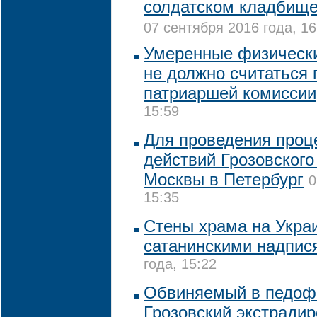
солдатском кладбище
07 сентября 2016 года, 16
Умеренные физически
не должно считаться 
патриаршей комиссии
15:59
Для проведения проц
действий Грозовского
Москвы в Петербург
0
15:35
Стены храма на Укра
сатанинскими надпис
года, 15:22
Обвиняемый в педоф
Грозовский экстрадир