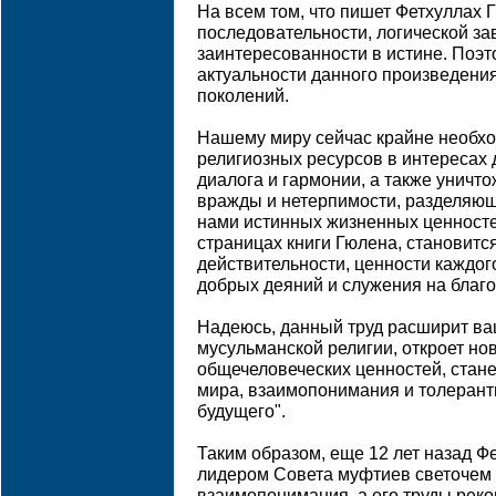
На всем том, что пишет Фетхуллах Г
последовательности, логической з
заинтересованности в истине. Поэт
актуальности данного произведения 
поколений.
Нашему миру сейчас крайне необх
религиозных ресурсов в интересах
диалога и гармонии, а также уничт
вражды и нетерпимости, разделяющ
нами истинных жизненных ценносте
страницах книги Гюлена, становит
действительности, ценности каждог
добрых деяний и служения на благо
Надеюсь, данный труд расширит ва
мусульманской религии, откроет но
общечеловеческих ценностей, стан
мира, взаимопонимания и толерант
будущего".
Таким образом, еще 12 лет назад Ф
лидером Совета муфтиев светочем 
взаимопонимания, а его труды рек