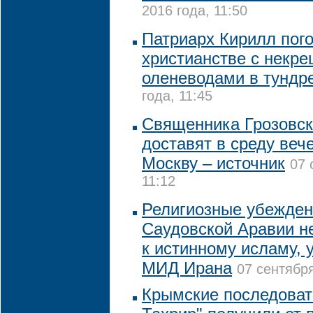
2016 года, 11:50
Патриарх Кирилл пог
христианстве с некр
оленеводами в тундр
года, 11:45
Священника Грозовско
доставят в среду веч
Москву – источник
07 
11:12
Религиозные убежден
Саудовской Аравии н
к истинному исламу, 
МИД Ирана
07 сентября
Крымские последовате