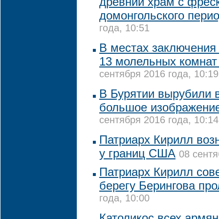
древний храм с фрес
домонгольского пери
года, 10:51
В местах заключения 
13 молельных комнат
сентября 2016 года, 10:19
В Бурятии вырубили 
большое изображение
сентября 2016 года, 10:14
Патриарх Кирилл воз
у границ США
08 сентя
Патриарх Кирилл сов
берегу Берингова про
года, 10:00
Католикос всех армя