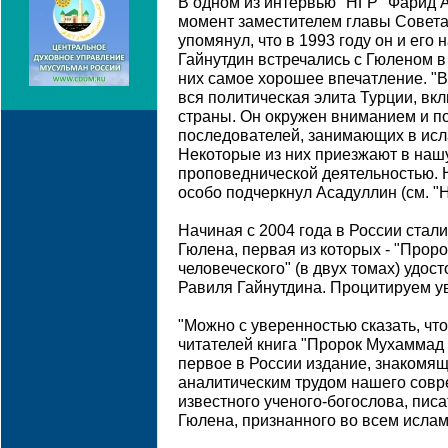
В одном из интервью "НГР" Фарид А
момент заместителем главы Совета
упомянул, что в 1993 году он и его
Гайнутдин встречались с Гюленом в
них самое хорошее впечатление. "В
вся политическая элита Турции, в
страны. Он окружен вниманием и п
последователей, занимающих в исл
Некоторые из них приезжают в нашу
проповеднической деятельностью. Н
особо подчеркнул Асадуллин (см. "Н
Начиная с 2004 года в России стал
Гюлена, первая из которых - "Прор
человеческого" (в двух томах) удос
Равиля Гайнутдина. Процитируем у
"Можно с уверенностью сказать, ч
читателей книга "Пророк Мухаммад -
первое в России издание, знакомя
аналитическим трудом нашего совр
известного ученого-богослова, пис
Гюлена, признанного во всем исла