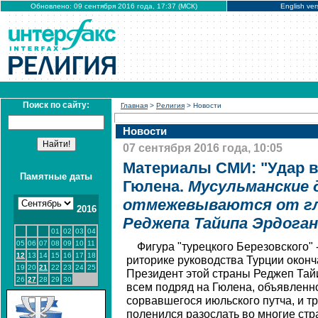
Обновлено: 09 сентября 2016 года, 17:37 (МСК)
English ver
Поиск по сайту:
Главная
>
Религия
> Новости
Новости
07 сентября 2016 года, 10:05
Материалы СМИ: "Удар в
Памятные даты
Гюлена.
Мусульманские 
отмежевываются от гл
2016
Реджепа Тайипа Эрдоган
01
02
03
04
05
06
07
08
09
10
11
Фигура "турецкого Березовского" 
12
13
14
15
16
17
18
риторике руководства Турции окон
19
20
21
22
23
24
25
Президент этой страны Реджеп Тай
26
27
28
29
30
всем подряд на Гюлена, объявленн
сорвавшегося июльского путча, и т
поленился разослать во многие стр