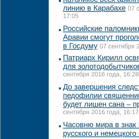
линию в Карабахе
07 
17:05
Российские паломник
Аравии смогут прогол
в Госдуму
07 сентября 2
Патриарх Кирилл освя
для золотодобытчико
сентября 2016 года, 16:28
До завершения следс
педофилии священник
будет лишен сана – 
сентября 2016 года, 16:17
Часовню мира в знак
русского и немецкого