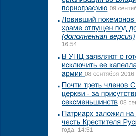
порнографию
09 сентя
Ловивший покемонов 
храме отпущен под д
(дополненная версия)
16:54
В УПЦ заявляют о го
исключить ее капелла
армии
08 сентября 2016 
Почти треть членов 
церкви - за присутств
сексменьшинств
08 се
Патриарх заложил на 
честь Крестителя Ру
года, 14:51