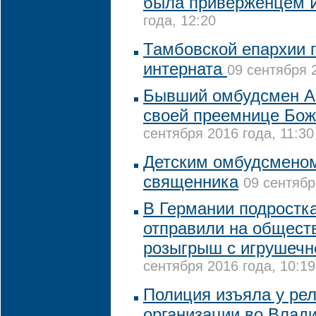
была приверженцем 
года, 12:20
Тамбовской епархии 
интерната
09 сентября 2
Бывший омбудсмен А
своей преемнице Бо
сентября 2016 года, 11:30
Детским омбудсменом
священника
09 сентябр
В Германии подростк
отправили на общест
розыгрыш с игрушечн
сентября 2016 года, 10:19
Полиция изъяла у ре
организации во Влад