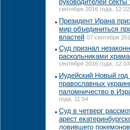
руководителей секты
сентября 2016 года, 12:22
Президент Ирана при
мир объединиться пр
властей
07 сентября 201
Суд признал незаконн
раскольниками храма
сентября 2016 года, 12:03
Иудейский Новый год
православных украин
паломничество в Изр
года, 11:54
Суд в четверг рассмо
арест екатеринбургско
ловившего покемонов