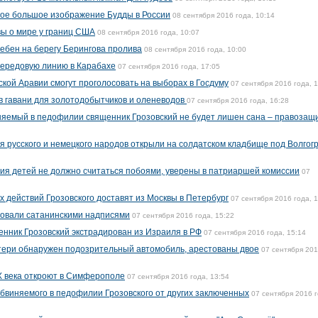
мое большое изображение Будды в России
08 сентября 2016 года, 10:14
ы о мире у границ США
08 сентября 2016 года, 10:07
ебен на берегу Берингова пролива
08 сентября 2016 года, 10:00
передовую линию в Карабахе
07 сентября 2016 года, 17:05
кой Аравии смогут проголосовать на выборах в Госдуму
07 сентября 2016 года, 
в гавани для золотодобытчиков и оленеводов
07 сентября 2016 года, 16:28
няемый в педофилии священник Грозовский не будет лишен сана – правозащ
я русского и немецкого народов открыли на солдатском кладбище под Волгог
я детей не должно считаться побоями, уверены в патриаршей комиссии
07
 действий Грозовского доставят из Москвы в Петербург
07 сентября 2016 года, 
совали сатанинскими надписями
07 сентября 2016 года, 15:22
нник Грозовский экстрадирован из Израиля в РФ
07 сентября 2016 года, 15:14
тери обнаружен подозрительный автомобиль, арестованы двое
07 сентября 20
X века откроют в Симферополе
07 сентября 2016 года, 13:54
обвиняемого в педофилии Грозовского от других заключенных
07 сентября 2016 г