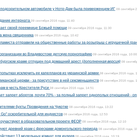
о подозрительном автомобиле у Нотр-Дам была приверженцем ИГ
09 сентября 
здание интерната
09 сентября 2016 года, 11:40
ает своей преемнице Божьей помощи
09 сентября 2016 года, 11:30
а жена священника
09 сентября 2016 года, 10:42
сламиста отправили на общественные работы за розыгрыш с игрушечной гра
организации во Владивостоке детскую порнографию
09 сентября 2016 года, 10:00
нбургском храме отпущен под домашний арест
(дополненная версия)
08 сентяб
попытках исключить ее капелланов из украинской армии
08 сентября 2016 года, 
иканской церкви - за присутствие в ней сексменьшинств
08 сентября 2016 года, 
рам в честь Крестителя Руси
08 сентября 2016 года, 14:51
ет запрет абортов, почти 70% - за полный запрет однополых отношений - о
ителями бухты Провидения на Чукотке
08 сентября 2016 года, 13:22
n Go" оскорбительной для индуистов
08 сентября 2016 года, 12:53
поучаствуют в образовательном проекте ФЕОР
08 сентября 2016 года, 12:10
уют древний храм с фресками домонгольского периода
08 сентября 2016 года, 1
действует 13 молельных комнат для иудеев
08 сентября 2016 года, 10:19