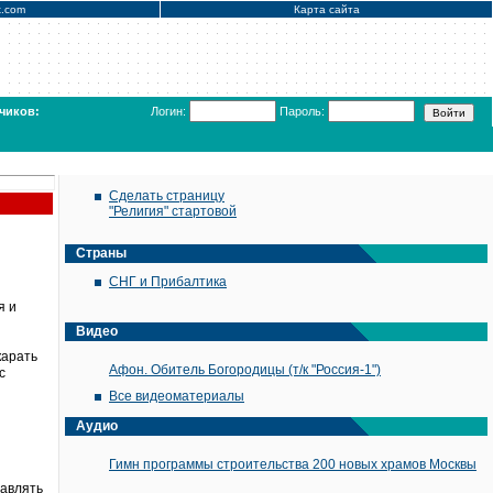
x.com
Карта сайта
чиков:
Логин:
Пароль:
Сделать страницу
"Религия" стартовой
Страны
СНГ и Прибалтика
я и
Видео
карать
Афон. Обитель Богородицы (т/к "Россия-1")
с
Все видеоматериалы
Аудио
Гимн программы строительства 200 новых храмов Москвы
равлять