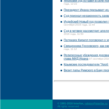
Японский суд оставил в силе п
года, 12:22
Президент Ирана призывает исл
Суд признал незаконность захв
Иудейский Новый год позволил 
сентября 2016 года, 11:54
Суд в четверг рассмотрит апелл
2016 года, 11:50
Патриарх Кирилл поговорил о 
Священника Грозовского, как ож
года, 11:12
Религиозные убеждения духовны
глава МИД Ирана
07 сентября 201
Крымские последователи "Хизб у
Визит папы Римского в Баку про
© 1991-2016 Interfax,
religion@interfax.ru
All rights reserved