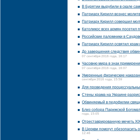
В Бурятии вырубили в скале са
Патриарх Кирилл вознес молитв
Патриарх Кирилл совершил мол
Католикос всех армян посетил 
Российские паломники в Саудовс
Патриарх Кирилл освятил храм 
До завершения следствия обви
07 сентября 2016 года, 16:17
Часовню мира в знак примирени
07 сентября 2016 года, 16:07
Умеренные физические наказани
сентября 2016 года, 15:59
Для проведения процессуальных
Стены храма на Украине разри
Обвиняемый в педофилии свяще
Близ собора Парижской Богома
года, 15:05
Отреставрированную мечеть XI
В Церкви помогут обезопасить 
12:46