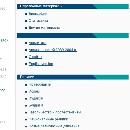
Справочные материалы
2016
Биографии
Статистика
Другие материалы
натой
Аналитика
Архив новостей 1989-2004 гг.
О сайте
ря
English version
16:33
15:45
Религии
Православие
прос
Ислам
Иудаизм
Буддизм
Католичество и протестантизм
Национальные религии
0:51
Новые религиозные движения