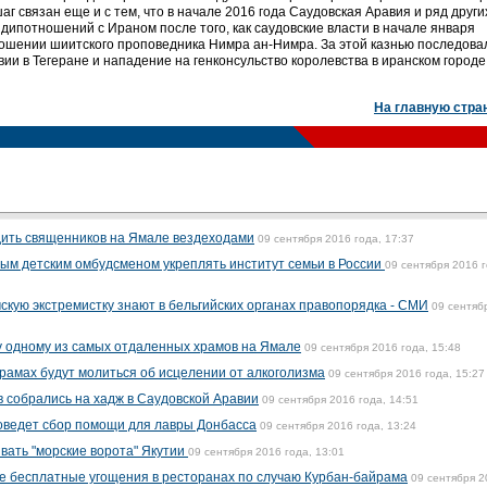
аг связан еще и с тем, что в начале 2016 года Саудовская Аравия и ряд други
дипотношений с Ираном после того, как саудовские власти в начале января
ошении шиитского проповедника Нимра ан-Нимра. За этой казнью последова
ии в Тегеране и нападение на генконсульство королевства в иранском городе
На главную стра
дить священников на Ямале вездеходами
09 сентября 2016 года, 17:37
вым детским омбудсменом укреплять институт семьи в России
09 сентября 2016 г
кую экстремистку знают в бельгийских органах правопорядка - СМИ
09 сентяб
у одному из самых отдаленных храмов на Ямале
09 сентября 2016 года, 15:48
храмах будут молиться об исцелении от алкоголизма
09 сентября 2016 года, 15:27
 собрались на хадж в Саудовской Аравии
09 сентября 2016 года, 14:51
оведет сбор помощи для лавры Донбасса
09 сентября 2016 года, 13:24
вать "морские ворота" Якутии
09 сентября 2016 года, 13:01
е бесплатные угощения в ресторанах по случаю Курбан-байрама
09 сентября 2