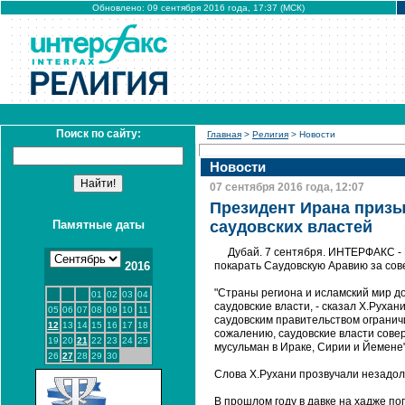
Обновлено: 09 сентября 2016 года, 17:37 (МСК)
Поиск по сайту:
Главная
>
Религия
> Новости
Новости
07 сентября 2016 года, 12:07
Президент Ирана призы
Памятные даты
саудовских властей
Дубай. 7 сентября. ИНТЕРФАКС -
2016
покарать Саудовскую Аравию за со
"Страны региона и исламский мир д
01
02
03
04
саудовские власти, - сказал Х.Рухан
05
06
07
08
09
10
11
саудовским правительством огранич
12
13
14
15
16
17
18
сожалению, саудовские власти сове
19
20
21
22
23
24
25
мусульман в Ираке, Сирии и Йемене"
26
27
28
29
30
Слова Х.Рухани прозвучали незадол
В прошлом году в давке на хадже по