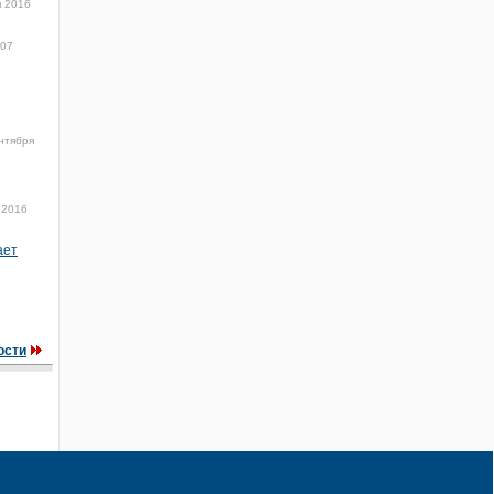
я 2016
:07
нтября
 2016
ает
ости