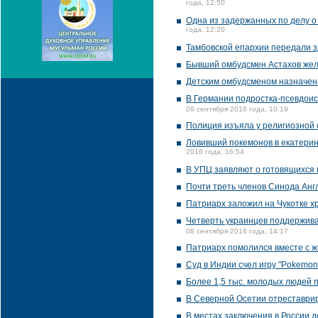
года, 12:50
Одна из задержанных по делу 
года, 12:20
Тамбовской епархии передали 
Бывший омбудсмен Астахов жел
Детским омбудсменом назначен
В Германии подростка-псевдои
09 сентября 2016 года, 10:19
Полиция изъяла у религиозной 
Ловивший покемонов в екатери
2016 года, 16:54
В УПЦ заявляют о готовящихся 
Почти треть членов Синода Англ
Патриарх заложил на Чукотке х
Четверть украинцев поддержива
08 сентября 2016 года, 14:17
Патриарх помолился вместе с ж
Суд в Индии счел игру "Pokemo
Более 1,5 тыс. молодых людей 
В Северной Осетии отреставрир
В местах заключения в России 