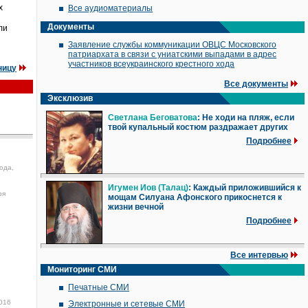
х
Все аудиоматериалы
Документы
ли
Заявление службы коммуникации ОВЦС Московского
патриархата в связи с униатскими выпадами в адрес
участников всеукраинского крестного хода
ницу
Все документы
Эксклюзив
Светлана Беговатова
: Не ходи на пляж, если
твой купальный костюм раздражает других
Подробнее
ода,
Игумен Иов (Талац)
: Каждый приложившийся к
ря
мощам Силуана Афонского прикоснется к
жизни вечной
Подробнее
Все интервью
Мониторинг СМИ
Печатные СМИ
016
Электронные и сетевые СМИ