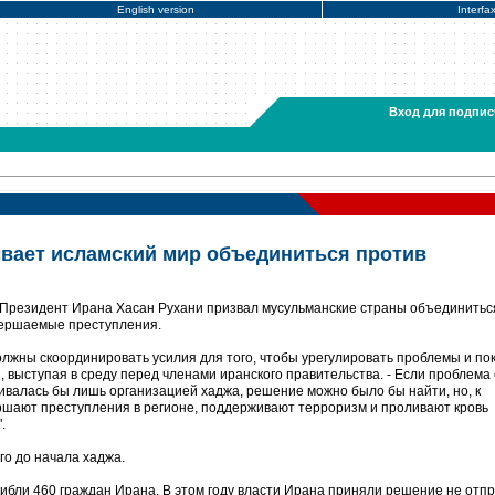
English version
Interfa
Вход для подпис
вает исламский мир объединиться против
 Президент Ирана Хасан Рухани призвал мусульманские страны объединитьс
вершаемые преступления.
олжны скоординировать усилия для того, чтобы урегулировать проблемы и по
и, выступая в среду перед членами иранского правительства. - Если проблема 
ивалась бы лишь организацией хаджа, решение можно было бы найти, но, к
ршают преступления в регионе, поддерживают терроризм и проливают кровь
.
го до начала хаджа.
гибли 460 граждан Ирана. В этом году власти Ирана приняли решение не отп