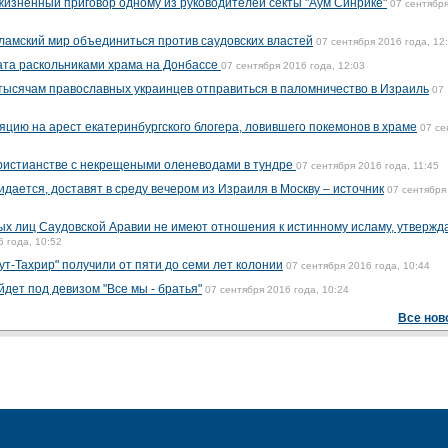
ожизненный приговор одному из руководителей секты "Аум Синрикё"
07 сентябр
амский мир объединиться против саудовских властей
07 сентября 2016 года, 12
ата раскольниками храма на Донбассе
07 сентября 2016 года, 12:03
тысячам православных украинцев отправиться в паломничество в Израиль
07
яцию на арест екатеринбургского блогера, ловившего покемонов в храме
07 се
христианстве с некрещеными оленеводами в тундре
07 сентября 2016 года, 11:45
идается, доставят в среду вечером из Израиля в Москву – источник
07 сентября
х лиц Саудовской Аравии не имеют отношения к истинному исламу, утвержд
6 года, 10:52
т-Тахрир" получили от пяти до семи лет колонии
07 сентября 2016 года, 10:44
йдет под девизом "Все мы - братья"
07 сентября 2016 года, 10:24
Все нов