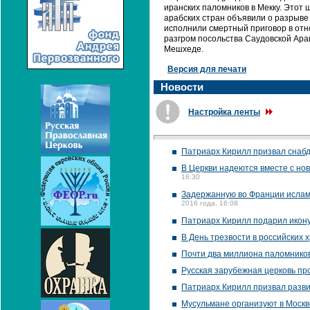
иранских паломников в Мекку. Этот ш
арабских стран объявили о разрыве 
исполнили смертный приговор в отн
разгром посольства Саудовской Арав
Мешхеде.
Версия для печати
Новости
Настройка ленты
Патриарх Кирилл призвал снаб
В Церкви надеются вместе с но
16:30
Задержанную во Франции исламс
2016 года, 16:08
Патриарх Кирилл подарил икон
В День трезвости в российских 
Почти два миллиона паломников
Русская зарубежная церковь пр
Патриарх Кирилл призвал разви
Мусульмане организуют в Москв