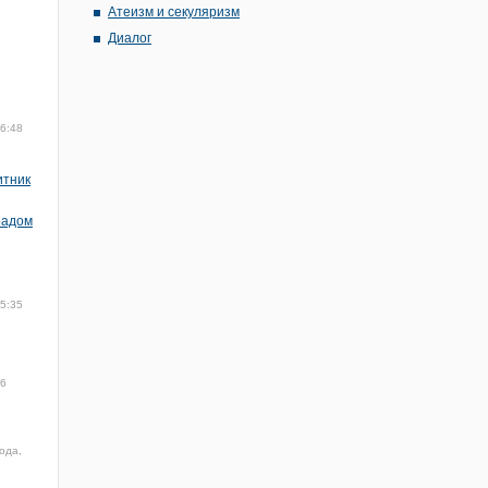
Атеизм и секуляризм
Диалог
16:48
итник
радом
15:35
16
ода,