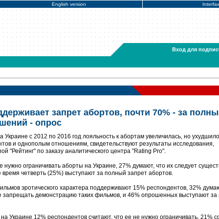
English version
Interfa
Вход для подпис
держивает запрет абортов, почти 70% - за полн
шений - опрос
а Украине с 2012 по 2016 год лояльность к абортам увеличилась, но ухудшил
нтов и однополым отношениям, свидетельствуют результаты исследования,
й "Рейтинг" по заказу аналитического центра "Rating Pro".
е нужно ограничивать аборты на Украине, 27% думают, что их следует сущес
же время четверть (25%) выступают за полный запрет абортов.
ильмов эротического характера поддерживают 15% респондентов, 32% думаю
не запрещать демонстрацию таких фильмов, и 46% опрошенных выступают за
 на Украине 12% респондентов считают, что ее не нужно ограничивать, 21% с