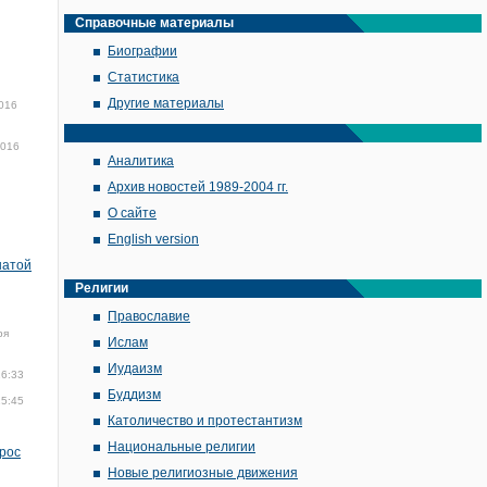
Справочные материалы
Биографии
Статистика
Другие материалы
016
2016
Аналитика
Архив новостей 1989-2004 гг.
О сайте
English version
натой
Религии
Православие
ря
Ислам
Иудаизм
16:33
Буддизм
15:45
Католичество и протестантизм
Национальные религии
прос
Новые религиозные движения