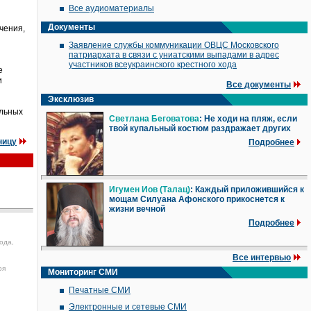
Все аудиоматериалы
Документы
чения,
Заявление службы коммуникации ОВЦС Московского
патриархата в связи с униатскими выпадами в адрес
участников всеукраинского крестного хода
е
и
Все документы
Эксклюзив
ольных
Светлана Беговатова
: Не ходи на пляж, если
твой купальный костюм раздражает других
ницу
Подробнее
Игумен Иов (Талац)
: Каждый приложившийся к
мощам Силуана Афонского прикоснется к
жизни вечной
Подробнее
ода,
Все интервью
ря
Мониторинг СМИ
Печатные СМИ
Электронные и сетевые СМИ