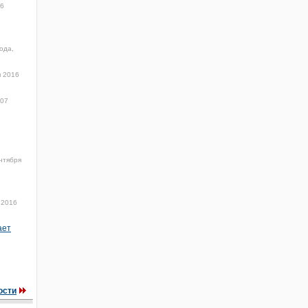
16
ода,
я 2016
:07
нтября
 2016
ает
ости