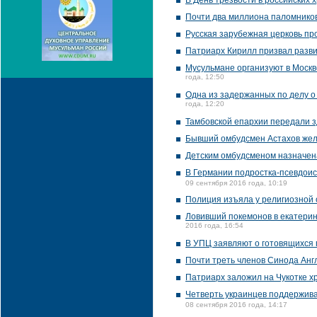
В День трезвости в российских 
Почти два миллиона паломников
Русская зарубежная церковь пр
Патриарх Кирилл призвал разви
Мусульмане организуют в Москв
года, 12:50
Одна из задержанных по делу 
года, 12:20
Тамбовской епархии передали 
Бывший омбудсмен Астахов жел
Детским омбудсменом назначен
В Германии подростка-псевдои
09 сентября 2016 года, 10:19
Полиция изъяла у религиозной 
Ловивший покемонов в екатери
2016 года, 16:54
В УПЦ заявляют о готовящихся 
Почти треть членов Синода Англ
Патриарх заложил на Чукотке х
Четверть украинцев поддержива
08 сентября 2016 года, 14:17