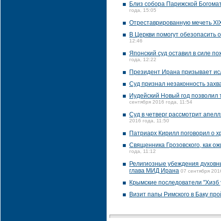
Близ собора Парижской Богома
года, 15:05
Отреставрированную мечеть XI
В Церкви помогут обезопасить 
12:46
Японский суд оставил в силе п
года, 12:22
Президент Ирана призывает исл
Суд признал незаконность захв
Иудейский Новый год позволил 
сентября 2016 года, 11:54
Суд в четверг рассмотрит апелл
2016 года, 11:50
Патриарх Кирилл поговорил о 
Священника Грозовского, как ож
года, 11:12
Религиозные убеждения духовны
глава МИД Ирана
07 сентября 201
Крымские последователи "Хизб у
Визит папы Римского в Баку про