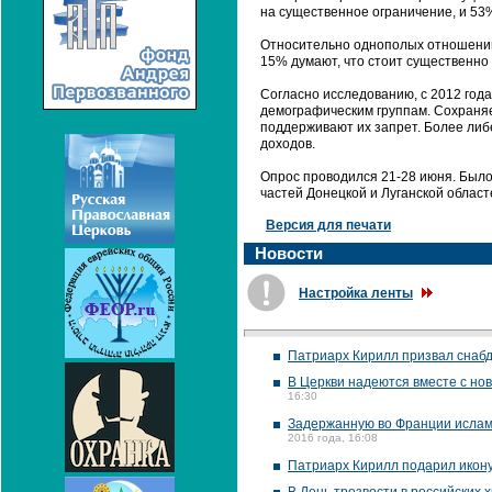
на существенное ограничение, и 53
Относительно однополых отношений 
15% думают, что стоит существенно 
Согласно исследованию, с 2012 год
демографическим группам. Сохраняе
поддерживают их запрет. Более либ
доходов.
Опрос проводился 21-28 июня. Было
частей Донецкой и Луганской област
Версия для печати
Новости
Настройка ленты
Патриарх Кирилл призвал снаб
В Церкви надеются вместе с но
16:30
Задержанную во Франции исламс
2016 года, 16:08
Патриарх Кирилл подарил икон