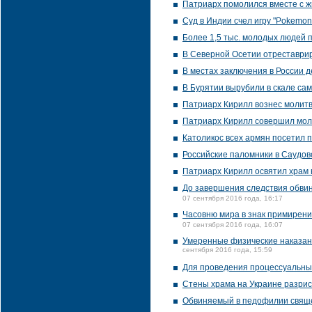
Патриарх помолился вместе с ж
Суд в Индии счел игру "Pokemo
Более 1,5 тыс. молодых людей 
В Северной Осетии отреставрир
В местах заключения в России 
В Бурятии вырубили в скале са
Патриарх Кирилл вознес молитв
Патриарх Кирилл совершил мол
Католикос всех армян посетил 
Российские паломники в Саудовс
Патриарх Кирилл освятил храм 
До завершения следствия обви
07 сентября 2016 года, 16:17
Часовню мира в знак примирени
07 сентября 2016 года, 16:07
Умеренные физические наказани
сентября 2016 года, 15:59
Для проведения процессуальных
Стены храма на Украине разри
Обвиняемый в педофилии свяще