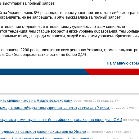
% выступают за полный запрет.
на Украине лишь 8% респондентов выступают против какого-либо их ограни
ограничить, но не запрещать, и 69% высказались за полный запрет.
а отношение к однополым отношениям ухудшилось по всем социально-
тся тенденция: чем старше возраст и ниже уровень образования, тем больш
еральные взгляды - среди молодежи, людей с высоким уровнем образования 
 опрошено 2200 респондентов во всех регионах Украины, кроме неподконтр
ей. Ошибка репрезентативности - не более 2,1%.
На главную стра
дить священников на Ямале вездеходами
09 сентября 2016 года, 17:37
вым детским омбудсменом укреплять институт семьи в России
09 сентября 2016 г
кую экстремистку знают в бельгийских органах правопорядка - СМИ
09 сентяб
у одному из самых отдаленных храмов на Ямале
09 сентября 2016 года, 15:48