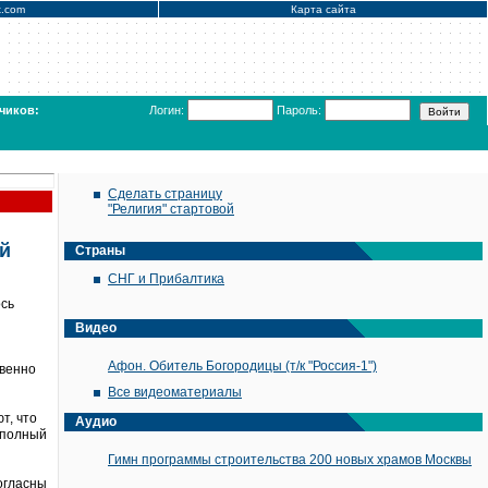
x.com
Карта сайта
чиков:
Логин:
Пароль:
Сделать страницу
"Религия" стартовой
ый
Страны
СНГ и Прибалтика
ось
Видео
Афон. Обитель Богородицы (т/к "Россия-1")
твенно
Все видеоматериалы
т, что
Аудио
 полный
Гимн программы строительства 200 новых храмов Москвы
огласны