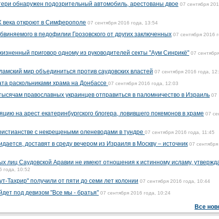
тери обнаружен подозрительный автомобиль, арестованы двое
07 сентября 20
X века откроют в Симферополе
07 сентября 2016 года, 13:54
обвиняемого в педофилии Грозовского от других заключенных
07 сентября 2016 г
ожизненный приговор одному из руководителей секты "Аум Синрикё"
07 сентябр
амский мир объединиться против саудовских властей
07 сентября 2016 года, 12
ата раскольниками храма на Донбассе
07 сентября 2016 года, 12:03
тысячам православных украинцев отправиться в паломничество в Израиль
07
яцию на арест екатеринбургского блогера, ловившего покемонов в храме
07 се
христианстве с некрещеными оленеводами в тундре
07 сентября 2016 года, 11:45
идается, доставят в среду вечером из Израиля в Москву – источник
07 сентября
х лиц Саудовской Аравии не имеют отношения к истинному исламу, утвержд
6 года, 10:52
т-Тахрир" получили от пяти до семи лет колонии
07 сентября 2016 года, 10:44
йдет под девизом "Все мы - братья"
07 сентября 2016 года, 10:24
Все нов