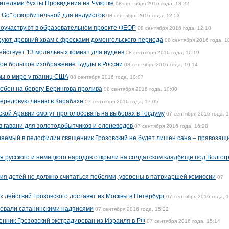
ителями бухты Провидения на Чукотке
08 сентября 2016 года, 13:22
n Go" оскорбительной для индуистов
08 сентября 2016 года, 12:53
поучаствуют в образовательном проекте ФЕОР
08 сентября 2016 года, 12:10
уют древний храм с фресками домонгольского периода
08 сентября 2016 года, 1
действует 13 молельных комнат для иудеев
08 сентября 2016 года, 10:19
мое большое изображение Будды в России
08 сентября 2016 года, 10:14
ы о мире у границ США
08 сентября 2016 года, 10:07
ебен на берегу Берингова пролива
08 сентября 2016 года, 10:00
передовую линию в Карабахе
07 сентября 2016 года, 17:05
кой Аравии смогут проголосовать на выборах в Госдуму
07 сентября 2016 года, 
в гавани для золотодобытчиков и оленеводов
07 сентября 2016 года, 16:28
няемый в педофилии священник Грозовский не будет лишен сана – правозащ
я русского и немецкого народов открыли на солдатском кладбище под Волгог
я детей не должно считаться побоями, уверены в патриаршей комиссии
07
 действий Грозовского доставят из Москвы в Петербург
07 сентября 2016 года, 
совали сатанинскими надписями
07 сентября 2016 года, 15:22
нник Грозовский экстрадирован из Израиля в РФ
07 сентября 2016 года, 15:14