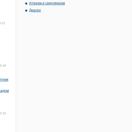
Атеизм и секуляризм
Диалог
0:51
16:48
итник
радом
15:35