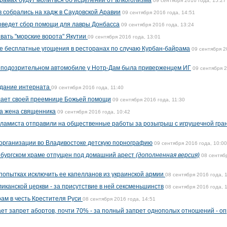
храмах будут молиться об исцелении от алкоголизма
09 сентября 2016 года, 15:27
 собрались на хадж в Саудовской Аравии
09 сентября 2016 года, 14:51
оведет сбор помощи для лавры Донбасса
09 сентября 2016 года, 13:24
вать "морские ворота" Якутии
09 сентября 2016 года, 13:01
е бесплатные угощения в ресторанах по случаю Курбан-байрама
09 сентября 2
о подозрительном автомобиле у Нотр-Дам была приверженцем ИГ
09 сентября 
здание интерната
09 сентября 2016 года, 11:40
ает своей преемнице Божьей помощи
09 сентября 2016 года, 11:30
а жена священника
09 сентября 2016 года, 10:42
сламиста отправили на общественные работы за розыгрыш с игрушечной гра
организации во Владивостоке детскую порнографию
09 сентября 2016 года, 10:00
нбургском храме отпущен под домашний арест
(дополненная версия)
08 сентяб
попытках исключить ее капелланов из украинской армии
08 сентября 2016 года, 
иканской церкви - за присутствие в ней сексменьшинств
08 сентября 2016 года, 
рам в честь Крестителя Руси
08 сентября 2016 года, 14:51
ет запрет абортов, почти 70% - за полный запрет однополых отношений - о