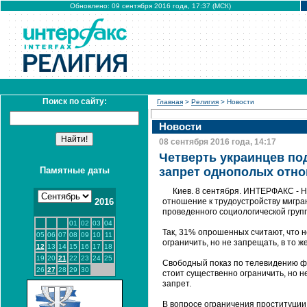
Обновлено: 09 сентября 2016 года, 17:37 (МСК)
Поиск по сайту:
Главная
>
Религия
> Новости
Новости
08 сентября 2016 года, 14:17
Четверть украинцев под
Памятные даты
запрет однополых отно
Киев. 8 сентября. ИНТЕРФАКС - Н
2016
отношение к трудоустройству мигра
проведенного социологической группо
01
02
03
04
Так, 31% опрошенных считают, что н
05
06
07
08
09
10
11
ограничить, но не запрещать, в то 
12
13
14
15
16
17
18
19
20
21
22
23
24
25
Свободный показ по телевидению ф
26
27
28
29
30
стоит существенно ограничить, но 
запрет.
В вопросе ограничения проституции