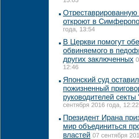
15:05
Отреставрированную 
откроют в Симфероп
года, 13:54
В Церкви помогут об
обвиняемого в педофи
других заключенных
0
12:46
Японский суд оставил
пожизненный пригово
руководителей секты
сентября 2016 года, 12:22
Президент Ирана при
мир объединиться пр
властей
07 сентября 201