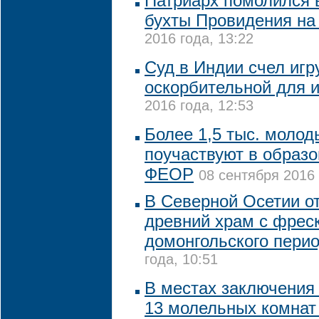
Патриарх помолился 
бухты Провидения на
2016 года, 13:22
Суд в Индии счел игр
оскорбительной для 
2016 года, 12:53
Более 1,5 тыс. моло
поучаствуют в образ
ФЕОР
08 сентября 2016 
В Северной Осетии о
древний храм с фрес
домонгольского пери
года, 10:51
В местах заключения 
13 молельных комнат