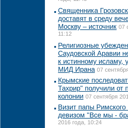
Священника Грозовско
доставят в среду веч
Москву – источник
07 
11:12
Религиозные убежден
Саудовской Аравии н
к истинному исламу, 
МИД Ирана
07 сентября
Крымские последовате
Тахрир" получили от 
колонии
07 сентября 201
Визит папы Римского 
девизом "Все мы - бр
2016 года, 10:24