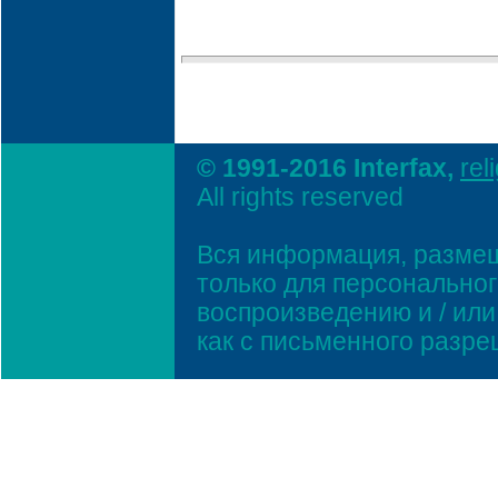
© 1991-2016 Interfax,
rel
All rights reserved
Вся информация, размещ
только для персонально
воспроизведению и / ил
как с письменного разр