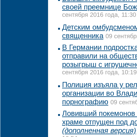
своей преемнице Бо
сентября 2016 года, 11:30
Детским омбудсменом
священника
09 сентябр
В Германии подростк
отправили на общест
розыгрыш с игрушечн
сентября 2016 года, 10:19
Полиция изъяла у ре
организации во Влад
порнографию
09 сентя
Ловивший покемонов 
храме отпущен под д
(дополненная версия)