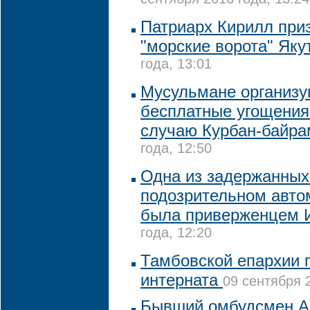
сентября 2016 года, 13:24
Патриарх Кирилл при
"морские ворота" Як
года, 13:01
Мусульмане организу
бесплатные угощения
случаю Курбан-байра
года, 12:50
Одна из задержанных
подозрительном авто
была приверженцем 
года, 12:20
Тамбовской епархии 
интерната
09 сентября 2
Бывший омбудсмен А