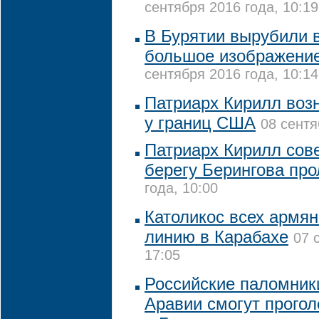
сентября 2016 года, 10:19
В Бурятии вырубили 
большое изображение
сентября 2016 года, 10:14
Патриарх Кирилл воз
у границ США
08 сентя
Патриарх Кирилл сов
берегу Берингова про
года, 10:00
Католикос всех армя
линию в Карабахе
07 
17:05
Российские паломник
Аравии смогут прогол