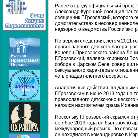
Ранее в среду официальный предст
Александр Куренной сообщил "Инте
священник Г.Грозовский, которого 
домогательствах к несовершенноле
надзорного ведомства России экстр
По версии следствия, летом 2011 г
православного детского лагеря, ра
Коневец Приозерского района Лени
Г.Грозовский, являясь клириком Во
собора в Царском Селе, совершил 
сексуального характера в отношени
четырнадцатилетнего возраста.
Аналогичные действия, по данным
Г.Грозовским в июне 2013 года на т
православного детско-юношеского к
являлся настоятелем храма Иоанна
Поскольку Г.Грозовский скрылся от
октябре 2013 года он был заочно а
международный розыск. По словам
он находился в командировке в Изр