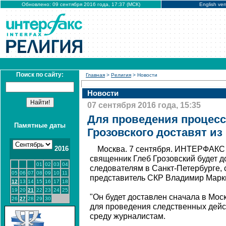
Обновлено: 09 сентября 2016 года, 17:37 (МСК)
English ver
Поиск по сайту:
Главная
>
Религия
> Новости
Новости
07 сентября 2016 года, 15:35
Для проведения процес
Памятные даты
Грозовского доставят из
2016
Москва. 7 сентября. ИНТЕРФАКС
священник Глеб Грозовский будет д
01
02
03
04
следователям в Санкт-Петербурге
05
06
07
08
09
10
11
представитель СКР Владимир Марк
12
13
14
15
16
17
18
19
20
21
22
23
24
25
"Он будет доставлен сначала в Моск
26
27
28
29
30
для проведения следственных дейст
среду журналистам.