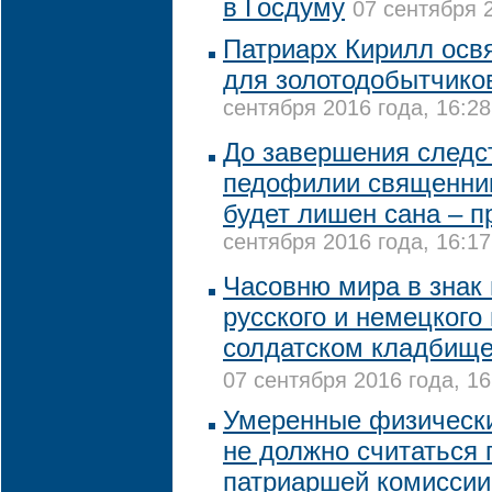
в Госдуму
07 сентября 2
Патриарх Кирилл освя
для золотодобытчико
сентября 2016 года, 16:28
До завершения следс
педофилии священник
будет лишен сана – 
сентября 2016 года, 16:17
Часовню мира в знак
русского и немецкого
солдатском кладбище
07 сентября 2016 года, 16
Умеренные физически
не должно считаться 
патриаршей комиссии