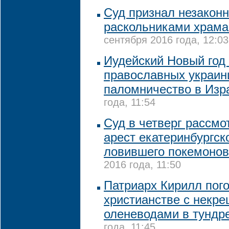
Суд признал незаконн
раскольниками храма
сентября 2016 года, 12:03
Иудейский Новый год
православных украин
паломничество в Изр
года, 11:54
Суд в четверг рассмо
арест екатеринбургско
ловившего покемонов
2016 года, 11:50
Патриарх Кирилл пог
христианстве с некр
оленеводами в тундр
года, 11:45