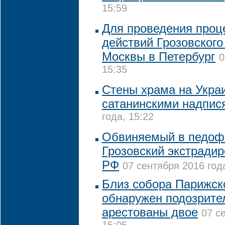
15:59
Для проведения проц
действий Грозовского
Москвы в Петербург
0
15:35
Стены храма на Укра
сатанинскими надпис
года, 15:22
Обвиняемый в педоф
Грозовский экстрадир
РФ
07 сентября 2016 года
Близ собора Парижск
обнаружен подозрите
арестованы двое
07 с