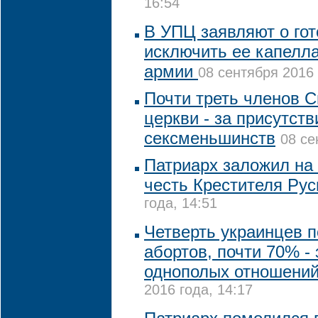
16:54
В УПЦ заявляют о го
исключить ее капелла
армии
08 сентября 2016 
Почти треть членов 
церкви - за присутств
сексменьшинств
08 се
Патриарх заложил на 
честь Крестителя Ру
года, 14:51
Четверть украинцев 
абортов, почти 70% -
однополых отношений
2016 года, 14:17