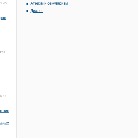
Атеизм и секуляризм
15:45
Диалог
прос
0:51
16:48
итник
радом