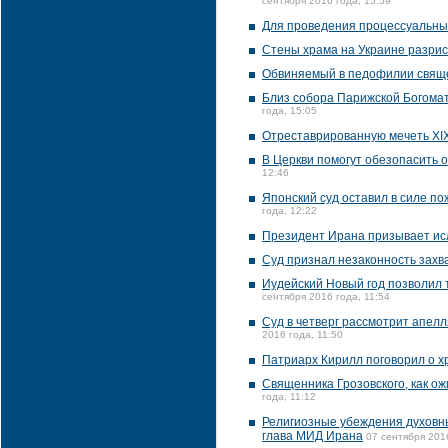
сентября 2016 года, 15:59
Для проведения процессуальных
Стены храма на Украине разри
Обвиняемый в педофилии свяще
Близ собора Парижской Богома
года, 15:05
Отреставрированную мечеть XI
В Церкви помогут обезопасить 
12:46
Японский суд оставил в силе п
года, 12:22
Президент Ирана призывает исл
Суд признал незаконность захв
Иудейский Новый год позволил 
сентября 2016 года, 11:54
Суд в четверг рассмотрит апелл
2016 года, 11:50
Патриарх Кирилл поговорил о 
Священника Грозовского, как ож
года, 11:12
Религиозные убеждения духовны
глава МИД Ирана
07 сентября 201