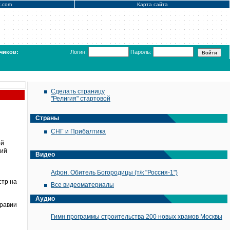
x.com
Карта сайта
чиков:
Логин:
Пароль:
Сделать страницу
"Религия" стартовой
Страны
СНГ и Прибалтика
ой
кий
Видео
Афон. Обитель Богородицы (т/к "Россия-1")
стр на
Все видеоматериалы
Аудио
Аравии
Гимн программы строительства 200 новых храмов Москвы