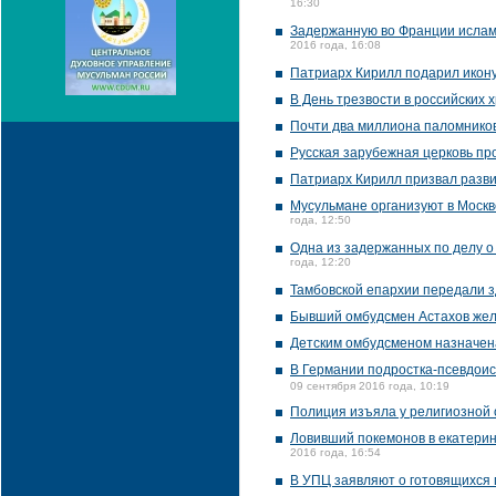
16:30
Задержанную во Франции исламс
2016 года, 16:08
Патриарх Кирилл подарил икон
В День трезвости в российских 
Почти два миллиона паломников
Русская зарубежная церковь пр
Патриарх Кирилл призвал разви
Мусульмане организуют в Москв
года, 12:50
Одна из задержанных по делу 
года, 12:20
Тамбовской епархии передали 
Бывший омбудсмен Астахов жел
Детским омбудсменом назначен
В Германии подростка-псевдои
09 сентября 2016 года, 10:19
Полиция изъяла у религиозной 
Ловивший покемонов в екатери
2016 года, 16:54
В УПЦ заявляют о готовящихся 