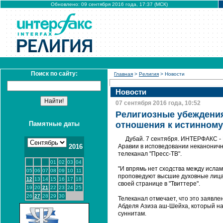
Обновлено: 09 сентября 2016 года, 17:37 (МСК)
Поиск по сайту:
Главная
>
Религия
> Новости
Новости
07 сентября 2016 года, 10:52
Религиозные убеждения
Памятные даты
отношения к истинному
Дубай. 7 сентября. ИНТЕРФАКС -
2016
Аравии в исповедовании неканоничн
телеканал "Пресс-ТВ".
01
02
03
04
"И впрямь нет сходства между исла
05
06
07
08
09
10
11
проповедуют высшие духовные лица 
12
13
14
15
16
17
18
своей странице в "Твиттере".
19
20
21
22
23
24
25
26
27
28
29
30
Телеканал отмечает, что это заявл
Абделя Азиза аш-Шейха, который на
суннитам.