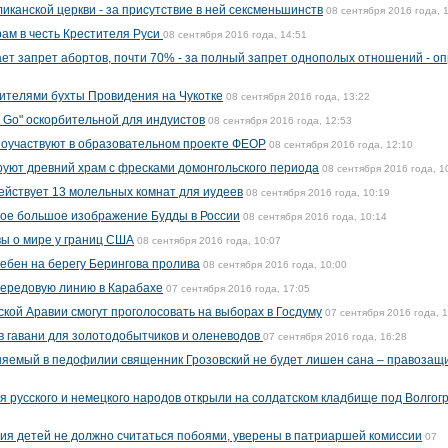
иканской церкви - за присутствие в ней сексменьшинств
08 сентября 2016 года, 
рам в честь Крестителя Руси
08 сентября 2016 года, 14:51
ет запрет абортов, почти 70% - за полный запрет однополых отношений - о
ителями бухты Провидения на Чукотке
08 сентября 2016 года, 13:22
n Go" оскорбительной для индуистов
08 сентября 2016 года, 12:53
поучаствуют в образовательном проекте ФЕОР
08 сентября 2016 года, 12:10
уют древний храм с фресками домонгольского периода
08 сентября 2016 года, 1
действует 13 молельных комнат для иудеев
08 сентября 2016 года, 10:19
мое большое изображение Будды в России
08 сентября 2016 года, 10:14
ы о мире у границ США
08 сентября 2016 года, 10:07
ебен на берегу Берингова пролива
08 сентября 2016 года, 10:00
передовую линию в Карабахе
07 сентября 2016 года, 17:05
кой Аравии смогут проголосовать на выборах в Госдуму
07 сентября 2016 года, 
в гавани для золотодобытчиков и оленеводов
07 сентября 2016 года, 16:28
няемый в педофилии священник Грозовский не будет лишен сана – правозащ
я русского и немецкого народов открыли на солдатском кладбище под Волгог
я детей не должно считаться побоями, уверены в патриаршей комиссии
07