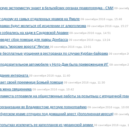
кую экстремистку знают в бельгийских органах правопорядка - СМИ
09 сентяб
у одному из самых отдаленных храмов на Ямале
09 сентября 2016 года, 15:48
храмах будут молиться об исцелении от алкоголизма
09 сентября 2016 года, 15:27
 собрались на хадж в Саудовской Аравии
09 сентября 2016 года, 14:51
оведет сбор помощи для лавры Донбасса
09 сентября 2016 года, 13:24
вать "морские ворота" Якутии
09 сентября 2016 года, 13:01
е бесплатные угощения в ресторанах по случаю Курбан-байрама
09 сентября 2
о подозрительном автомобиле у Нотр-Дам была приверженцем ИГ
09 сентября 
здание интерната
09 сентября 2016 года, 11:40
ает своей преемнице Божьей помощи
09 сентября 2016 года, 11:30
а жена священника
09 сентября 2016 года, 10:42
сламиста отправили на общественные работы за розыгрыш с игрушечной гра
организации во Владивостоке детскую порнографию
09 сентября 2016 года, 10:00
нбургском храме отпущен под домашний арест
(дополненная версия)
08 сентяб
попытках исключить ее капелланов из украинской армии
08 сентября 2016 года, 