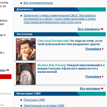
ятолла
Все аудиоматериалы
х за
Документы
Заявление службы коммуникации ОВЦС Московского
патриархата в связи с униатскими выпадами в адрес
Ирана
участников всеукраинского крестного хода
нил
Все документы
Эксклюзив
дь в
Светлана Беговатова
: Не ходи на пляж, если
твой купальный костюм раздражает других
Подробнее
й с
Игумен Иов (Талац)
: Каждый приложившийся к
мощам Силуана Афонского прикоснется к
ницу
жизни вечной
Подробнее
Все интервью
Мониторинг СМИ
Печатные СМИ
ода,
Электронные и сетевые СМИ