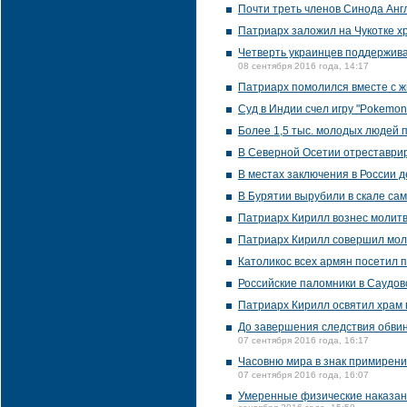
Почти треть членов Синода Англ
Патриарх заложил на Чукотке х
Четверть украинцев поддержива
08 сентября 2016 года, 14:17
Патриарх помолился вместе с ж
Суд в Индии счел игру "Pokemo
Более 1,5 тыс. молодых людей 
В Северной Осетии отреставрир
В местах заключения в России 
В Бурятии вырубили в скале са
Патриарх Кирилл вознес молитв
Патриарх Кирилл совершил мол
Католикос всех армян посетил 
Российские паломники в Саудовс
Патриарх Кирилл освятил храм 
До завершения следствия обви
07 сентября 2016 года, 16:17
Часовню мира в знак примирени
07 сентября 2016 года, 16:07
Умеренные физические наказани