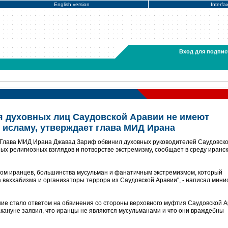
English version
Interfa
Вход для подпис
 духовных лиц Саудовской Аравии не имеют
 исламу, утверждает глава МИД Ирана
 Глава МИД Ирана Джавад Зариф обвинил духовных руководителей Саудовск
ых религиозных взглядов и потворстве экстремизму, сообщает в среду иранс
мом иранцев, большинства мусульман и фанатичным экстремизмом, который
ваххабизма и организаторы террора из Саудовской Аравии", - написал мини
ение стало ответом на обвинения со стороны верховного муфтия Саудовской 
кануне заявил, что иранцы не являются мусульманами и что они враждебны