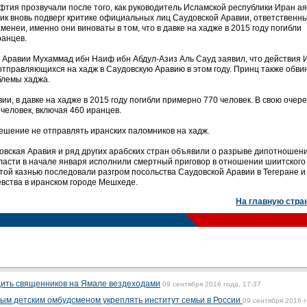
фтия прозвучали после того, как руководитель Исламской республики Иран а
к вновь подверг критике официальных лиц Саудовской Аравии, ответственны
енеи, именно они виноваты в том, что в давке на хадже в 2015 году погибли
ранцев.
Аравии Мухаммад ибн Наиф ибн Абдул-Азиз Аль Сауд заявил, что действия 
отправляющихся на хадж в Саудовскую Аравию в этом году. Принц также обви
блемы хаджа.
и, в давке на хадже в 2015 году погибли примерно 770 человек. В свою очере
 человек, включая 460 иранцев.
решение не отправлять иранских паломников на хадж.
довская Аравия и ряд других арабских стран объявили о разрыве дипотношени
власти в начале января исполнили смертный приговор в отношении шиитского
той казнью последовали разгром посольства Саудовской Аравии в Тегеране и
евства в иранском городе Мешхеде.
На главную стра
дить священников на Ямале вездеходами
09 сентября 2016 года, 17:37
вым детским омбудсменом укреплять институт семьи в России
09 сентября 2016 г