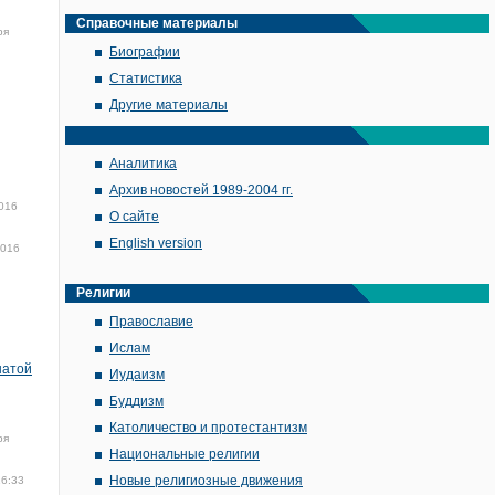
Справочные материалы
ря
Биографии
Статистика
Другие материалы
Аналитика
Архив новостей 1989-2004 гг.
016
О сайте
English version
2016
Религии
Православие
Ислам
натой
Иудаизм
Буддизм
Католичество и протестантизм
ря
Национальные религии
Новые религиозные движения
16:33