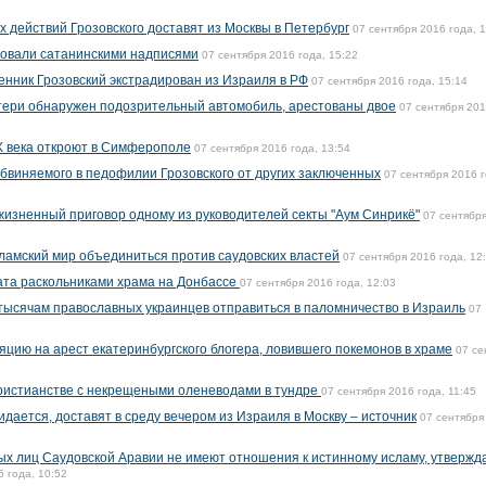
 действий Грозовского доставят из Москвы в Петербург
07 сентября 2016 года, 
совали сатанинскими надписями
07 сентября 2016 года, 15:22
нник Грозовский экстрадирован из Израиля в РФ
07 сентября 2016 года, 15:14
тери обнаружен подозрительный автомобиль, арестованы двое
07 сентября 20
X века откроют в Симферополе
07 сентября 2016 года, 13:54
обвиняемого в педофилии Грозовского от других заключенных
07 сентября 2016 г
ожизненный приговор одному из руководителей секты "Аум Синрикё"
07 сентябр
амский мир объединиться против саудовских властей
07 сентября 2016 года, 12
ата раскольниками храма на Донбассе
07 сентября 2016 года, 12:03
тысячам православных украинцев отправиться в паломничество в Израиль
07
яцию на арест екатеринбургского блогера, ловившего покемонов в храме
07 се
христианстве с некрещеными оленеводами в тундре
07 сентября 2016 года, 11:45
идается, доставят в среду вечером из Израиля в Москву – источник
07 сентября
х лиц Саудовской Аравии не имеют отношения к истинному исламу, утвержд
6 года, 10:52