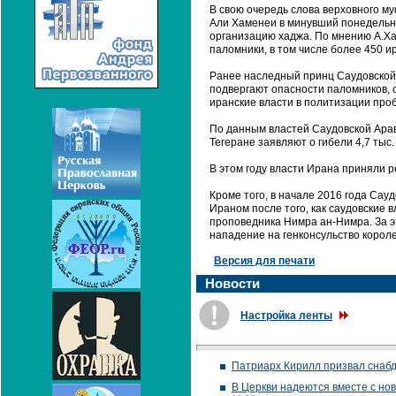
В свою очередь слова верховного му
Али Хаменеи в минувший понедельни
организацию хаджа. По мнению А.Хам
паломники, в том числе более 450 и
Ранее наследный принц Саудовской 
подвергают опасности паломников, 
иранские власти в политизации про
По данным властей Саудовской Арави
Тегеране заявляют о гибели 4,7 тыс.
В этом году власти Ирана приняли 
Кроме того, в начале 2016 года Сау
Ираном после того, как саудовские 
проповедника Нимра ан-Нимра. За э
нападение на генконсульство корол
Версия для печати
Новости
Настройка ленты
Патриарх Кирилл призвал снаб
В Церкви надеются вместе с но