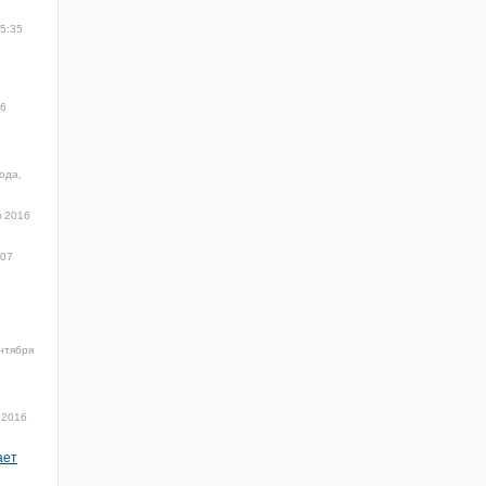
15:35
16
ода,
я 2016
:07
нтября
 2016
ает