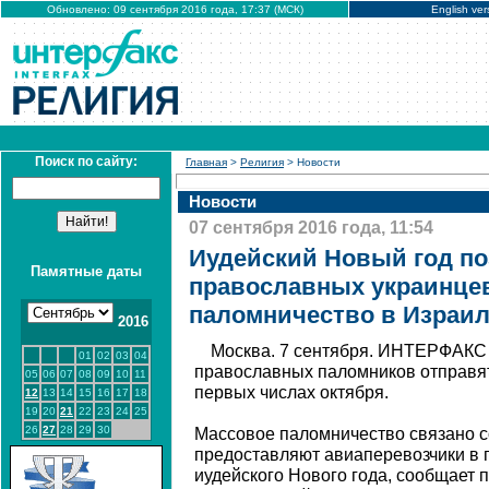
Обновлено: 09 сентября 2016 года, 17:37 (МСК)
English ver
Поиск по сайту:
Главная
>
Религия
> Новости
Новости
07 сентября 2016 года, 11:54
Иудейский Новый год п
Памятные даты
православных украинцев
паломничество в Израи
2016
Москва. 7 сентября. ИНТЕРФАКС 
01
02
03
04
православных паломников отправят
05
06
07
08
09
10
11
первых числах октября.
12
13
14
15
16
17
18
19
20
21
22
23
24
25
26
27
28
29
30
Массовое паломничество связано с
предоставляют авиаперевозчики в 
иудейского Нового года, сообщает 