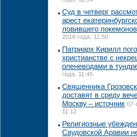
года, 11:54
Суд в четверг рассмо
арест екатеринбургско
ловившего покемонов
2016 года, 11:50
Патриарх Кирилл пог
христианстве с некр
оленеводами в тундр
года, 11:45
Священника Грозовско
доставят в среду веч
Москву – источник
07 
11:12
Религиозные убежден
Саудовской Аравии н