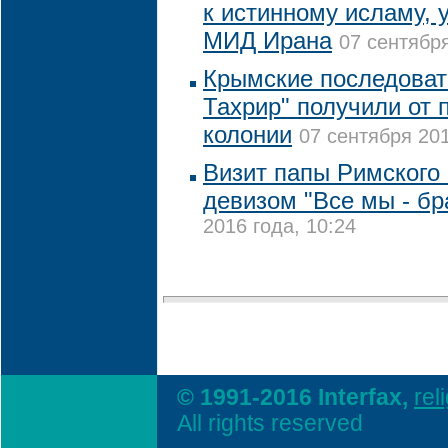
к истинному исламу, 
МИД Ирана
07 сентября
Крымские последовате
Тахрир" получили от 
колонии
07 сентября 201
Визит папы Римского 
девизом "Все мы - бр
2016 года, 10:24
© 1991-2016 Interfax,
rel
All rights reserved