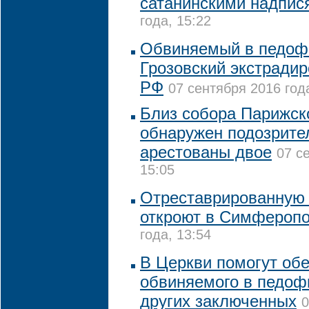
сатанинскими надпис
года, 15:22
Обвиняемый в педоф
Грозовский экстрадир
РФ
07 сентября 2016 года
Близ собора Парижск
обнаружен подозрите
арестованы двое
07 с
15:05
Отреставрированную 
откроют в Симфероп
года, 13:54
В Церкви помогут об
обвиняемого в педофи
других заключенных
0