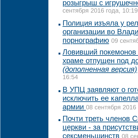
розыгрыш с игрушечн
сентября 2016 года, 10:19
Полиция изъяла у ре
организации во Влад
порнографию
09 сентя
Ловивший покемонов 
храме отпущен под д
(дополненная версия)
16:54
В УПЦ заявляют о го
исключить ее капелла
армии
08 сентября 2016 
Почти треть членов 
церкви - за присутств
сексменьшинств
08 се