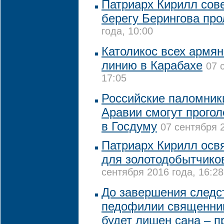
Патриарх Кирилл сов
берегу Берингова про
года, 10:00
Католикос всех армя
линию в Карабахе
07 
17:05
Российские паломник
Аравии смогут прогол
в Госдуму
07 сентября 2
Патриарх Кирилл освя
для золотодобытчико
сентября 2016 года, 16:28
До завершения следс
педофилии священник
будет лишен сана – 