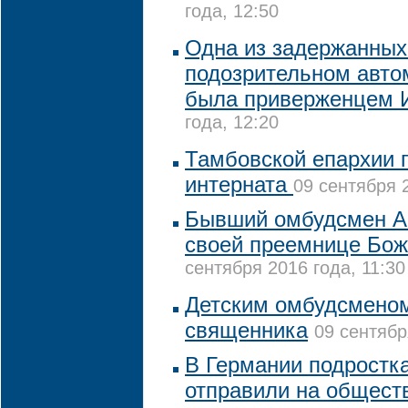
года, 12:50
Одна из задержанных
подозрительном авто
была приверженцем 
года, 12:20
Тамбовской епархии 
интерната
09 сентября 2
Бывший омбудсмен А
своей преемнице Бо
сентября 2016 года, 11:30
Детским омбудсменом
священника
09 сентябр
В Германии подростк
отправили на общест