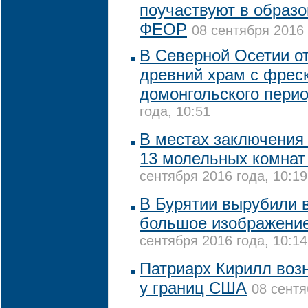
поучаствуют в образ
ФЕОР
08 сентября 2016 
В Северной Осетии о
древний храм с фрес
домонгольского пери
года, 10:51
В местах заключения 
13 молельных комнат
сентября 2016 года, 10:19
В Бурятии вырубили 
большое изображение
сентября 2016 года, 10:14
Патриарх Кирилл воз
у границ США
08 сентя