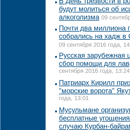
В День трезвости в р
будут молиться об ис
алкоголизма
09 сентябр
Почти два миллиона 
собрались на хадж в
09 сентября 2016 года, 14
Русская зарубежная 
сбор помощи для лав
сентября 2016 года, 13:24
Патриарх Кирилл при
"морские ворота" Як
года, 13:01
Мусульмане организу
бесплатные угощения
случаю Курбан-байра