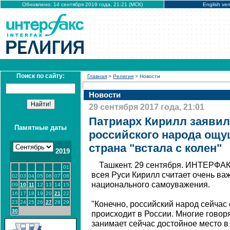
Обновлено: 14 сентября 2019 года, 21:21 (МСК)
English ver
Поиск по сайту:
Главная
>
Религия
> Новости
Новости
29 сентября 2017 года, 21:01
Патриарх Кирилл заявил
Памятные даты
российского народа ощущ
страна "встала с колен"
2019
Ташкент. 29 сентября. ИНТЕРФАК
01
всея Руси Кирилл считает очень ва
02
03
04
05
06
07
08
национального самоуважения.
09
10
11
12
13
14
15
16
17
18
19
20
21
22
23
24
25
26
27
28
29
"Конечно, российский народ сейчас 
30
происходит в России. Многие говоря
занимает сейчас достойное место 