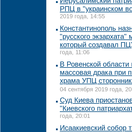
Иерусалимский патри
РПЦ в "украинском в
2019 года, 14:55
Константинополь наз
"русского экзархата" 
который создавал ПЦ
года, 11:06
В Ровенской области
массовая драка при п
храма УПЦ сторонник
04 сентября 2019 года, 20
Суд Киева приостано
"Киевского патриарха
года, 20:01
Исаакиевский собор т