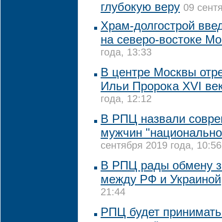
глубокую веру
09 сентя
Храм-долгострой вве
на северо-востоке М
года, 13:33
В центре Москвы отр
Ильи Пророка XVI ве
года, 12:12
В РПЦ назвали совре
мужчин "национально
сентября 2019 года, 10:56
В РПЦ рады обмену 
между РФ и Украиной
21:44
РПЦ будет принимать