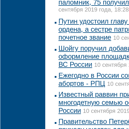
паломник, 75 получи
сентября 2019 года, 18:28
Путин удостоил глав
ордена, а сестре пат
почетное звание
10 се
Шойгу поручил добав
оформление площадки
ВС России
10 сентября 
Ежегодно в России со
абортов - РПЦ
10 сент
Известный раввин пр
многодетную семью о
России
10 сентября 2019
Правительство Петер