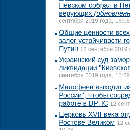
Невском собрал в Пет
верующих
(обновленн
сентября 2019 года, 16:05
Общие ценности всех 
залог устойчивости го
Путин
12 сентября 2019 
Украинский суд замор
ликвидации "Киевског
сентября 2019 года, 15:39
Малофеев выходит и
России", чтобы сосре
работе в ВРНС
12 сент
Церковь XVII века от
Ростове Великом
12 с