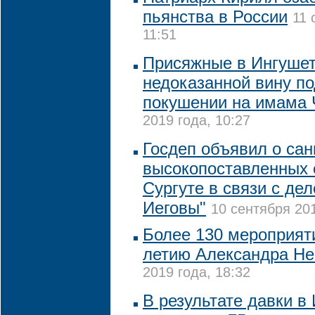
пьянства в России
11 
11:51
Присяжные в Ингушет
недоказанной вину п
покушении на имама 
2019 года, 10:27
Госдеп объявил о сан
высокопоставленных 
Сургуте в связи с де
Иеговы"
10 сентября 201
Более 130 мероприяти
летию Александра Не
2019 года, 18:32
В результате давки в