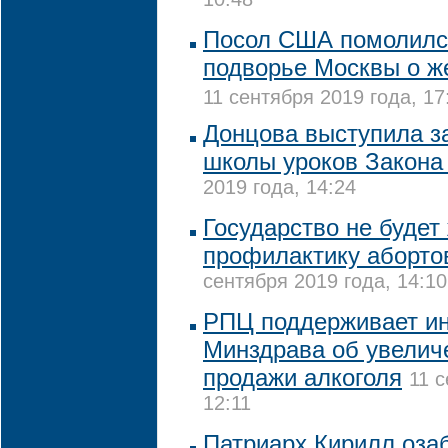
10:48
Посол США помолилс
подворье Москвы о ж
11 сентября 2019 года, 17
Донцова выступила з
школы уроков Закона
2019 года, 14:24
Государство не будет
профилактику аборто
сентября 2019 года, 14:10
РПЦ поддерживает ин
Минздрава об увелич
продажи алкоголя
11 с
12:11
Патриарх Кирилл оза