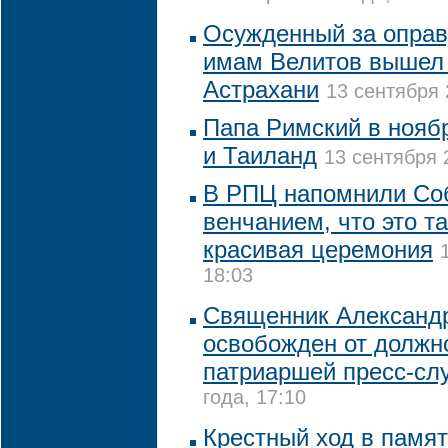
Осужденный за оправ
имам Велитов вышел 
Астрахани
13 сентября 
Папа Римский в нояб
и Таиланд
13 сентября 
В РПЦ напомнили Со
венчанием, что это та
красивая церемония
18:03
Священник Александ
освобожден от должн
патриаршей пресс-сл
года, 17:10
Крестный ход в памя