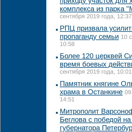
приходу участок для 
комплекса из парка 
сентября 2019 года, 12:37
РПЦ призвала усилит
пропаганду семьи
10 
10:58
Более 120 церквей С
время боевых действи
сентября 2019 года, 10:01
Памятник княгине Оль
храма в Останкине
09
14:51
Митрополит Варсоно
Беглова с победой на
губернатора Петербур