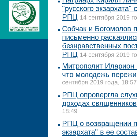
"русского экзархата"
РПЦ
14 сентября 2019 го
Собчак и Богомолов 
письменно раскаялис
безнравственных пост
РПЦ
14 сентября 2019 го
Митрополит Иларион н
что молодежь пережи
сентября 2019 года, 18:57
РПЦ опровергла слух
доходах священников
18:49
РПЦ о возвращении п
экзархата" в ее соста