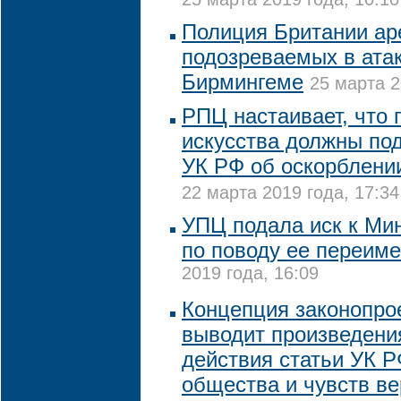
Полиция Британии ар
подозреваемых в атак
Бирмингеме
25 марта 2
РПЦ настаивает, что 
искусства должны по
УК РФ об оскорблени
22 марта 2019 года, 17:34
УПЦ подала иск к Ми
по поводу ее переим
2019 года, 16:09
Концепция законопрое
выводит произведения
действия статьи УК Р
общества и чувств в