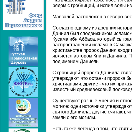
рядом с гробницей, и испил воды из
Мавзолей расположен в северо-вос
Согласно одному из древних истори
Даниил был сподвижником исламск
Кусама ибн Аббаса, который сыгра
распространении ислама в Самаркан
христианстве пророк Даниил входит
является автором Книги Даниила. П
под именем Даниель.
С гробницей пророка Даниила связ
утверждают, что останки пророка 
христианами, другие - что их прика
известный средневековый полково
Существуют разные мнения и относи
могиле: одни источники утверждают,
святого Даниила, другие считают, ч
земли с его могилы.
Есть также легенда о том, что святы