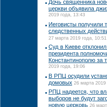
Дочь священника нов
церкви объявила дж
2019 года, 13:43
Иеговисты получили 
следственных действи
27 марта 2019 года, 10:51
Суд в Киеве отклонил 
президента полномоч
Константинополю за 
2019 года, 19:06
В РПЦ осудили устан
домовых
26 марта 2019 
РПЦ надеется, что вл
выборов не будут заг
новую церковь
26 март