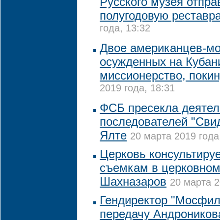
Русского музея отпра
полугодовую реставр
года, 13:32
Двое американцев-м
осужденных на Кубани
миссионерство, поки
2019 года, 18:31
ФСБ пресекла деятел
последователей "Сви
Ялте
20 марта 2019 года
Церковь консультиру
съемкам в церковном
Шахназаров
20 марта 2
Гендиректор "Мосфи
передачу Андронико