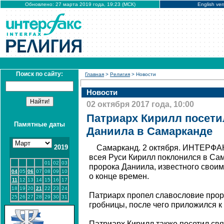
Обновлено: 27 марта 2019 года, 19:23 (МСК)
English ver
Поиск по сайту:
Главная
>
Религия
> Новости
Новости
02 октября 2017 года, 10:00
Патриарх Кирилл посети
Памятные даты
Даниила в Самарканде
2019
Самарканд. 2 октября. ИНТЕРФАК
всея Руси Кирилл поклонился в Са
01
02
03
пророка Даниила, известного своим
04
05
06
07
08
09
10
о конце времен.
11
12
13
14
15
16
17
18
19
20
21
22
23
24
Патриарх пропел славословие проро
25
26
27
28
29
30
31
гробницы, после чего приложился 
Патриарх Кирилл также посетил св