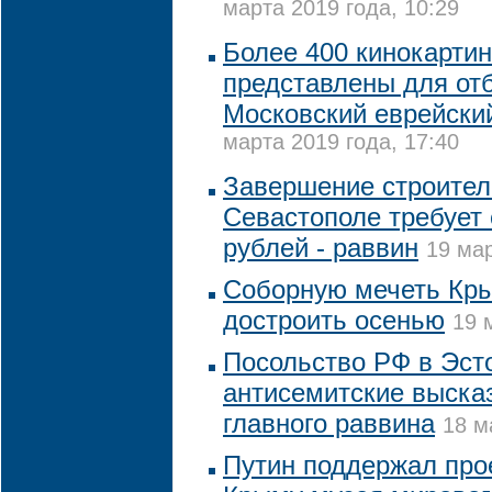
марта 2019 года, 10:29
Более 400 кинокарти
представлены для от
Московский еврейски
марта 2019 года, 17:40
Завершение строитель
Севастополе требует 
рублей - раввин
19 мар
Соборную мечеть Кр
достроить осенью
19 
Посольство РФ в Эст
антисемитские выска
главного раввина
18 м
Путин поддержал прое