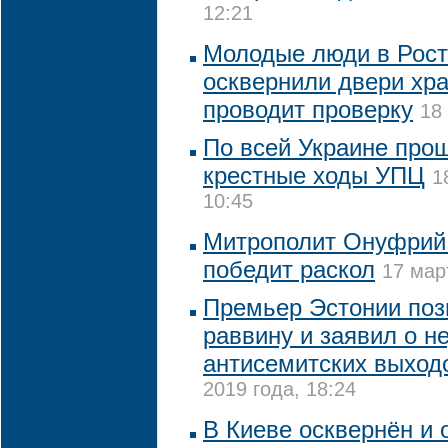
12:21
Молодые люди в Рост
осквернили двери хр
проводит проверку
18
По всей Украине про
крестные ходы УПЦ
1
10:45
Митрополит Онуфрий
победит раскол
17 мар
Премьер Эстонии поз
раввину и заявил о н
антисемитских выходо
2019 года, 18:24
В Киеве осквернён и