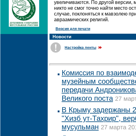
увеличиваются. По другой версии, 
никто не смог точно найти место ос
случае, поклоняться к мавзолею пр
авраамических религий.
Версия для печати
Новости
Настройка ленты
Комиссия по взаимод
музейным сообщество
передачи Андроников
Великого поста
27 март
В Крыму задержаны 2
"Хизб ут-Тахрир", ве
мусульман
27 марта 20