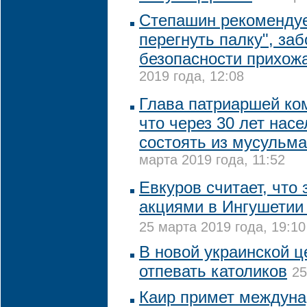
Степашин рекомендуе
перегнуть палку", заб
безопасности прихож
2019 года, 12:08
Глава патриаршей ко
что через 30 лет нас
состоять из мусульма
марта 2019 года, 11:52
Евкуров считает, что
акциями в Ингушетии 
25 марта 2019 года, 19:10
В новой украинской ц
отпевать католиков
25
Каир примет междун