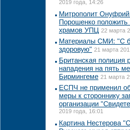
2019 года, 14:26
Митрополит Онуфрий
Порошенко положить 
храмов УПЦ
22 марта 2
Материалы СМИ: "С б
здоровую"
21 марта 201
Британская полиция 
нападения на пять ме
Бирмингеме
21 марта 2
ЕСПЧ не применил о
меры к стороннику з
организации "Свидет
2019 года, 16:01
Картина Нестерова "С