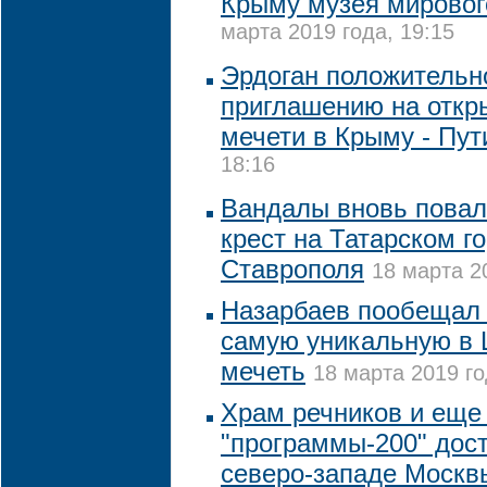
Крыму музея мировог
марта 2019 года, 19:15
Эрдоган положительно
приглашению на откр
мечети в Крыму - Пут
18:16
Вандалы вновь повал
крест на Татарском г
Ставрополя
18 марта 2
Назарбаев пообещал 
самую уникальную в 
мечеть
18 марта 2019 го
Храм речников и еще
"программы-200" дост
северо-западе Москв