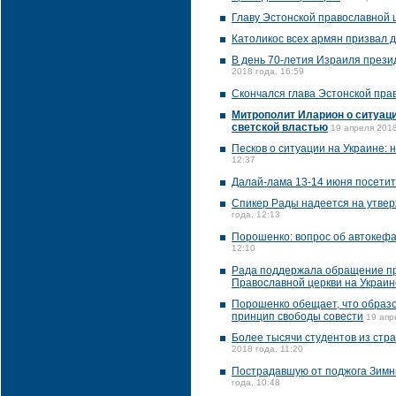
Главу Эстонской православной 
Католикос всех армян призвал 
В день 70-летия Израиля прези
2018 года, 16:59
Скончался глава Эстонской пра
Митрополит Иларион о ситуаци
светской властью
19 апреля 2018
Песков о ситуации на Украине:
12:37
Далай-лама 13-14 июня посетит
Спикер Рады надеется на утвер
года, 12:13
Порошенко: вопрос об автокефа
12:10
Рада поддержала обращение пр
Православной церкви на Украин
Порошенко обещает, что образ
принцип свободы совести
19 апр
Более тысячи студентов из стр
2018 года, 11:20
Пострадавшую от поджога Зимню
года, 10:48