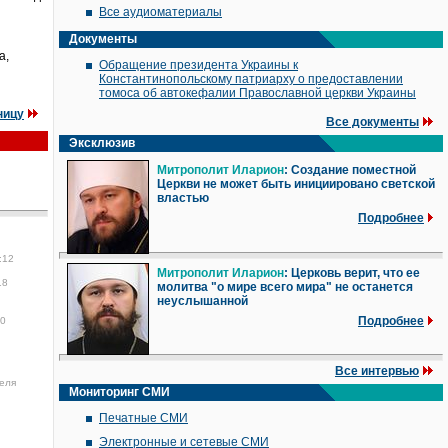
Все аудиоматериалы
Документы
а,
Обращение президента Украины к
Константинопольскому патриарху о предоставлении
томоса об автокефалии Православной церкви Украины
ницу
Все документы
Эксклюзив
Митрополит Иларион
: Создание поместной
Церкви не может быть инициировано светской
властью
Подробнее
:12
Митрополит Иларион
: Церковь верит, что ее
18
молитва "о мире всего мира" не останется
неуслышанной
Подробнее
40
Все интервью
еля
Мониторинг СМИ
Печатные СМИ
Электронные и сетевые СМИ