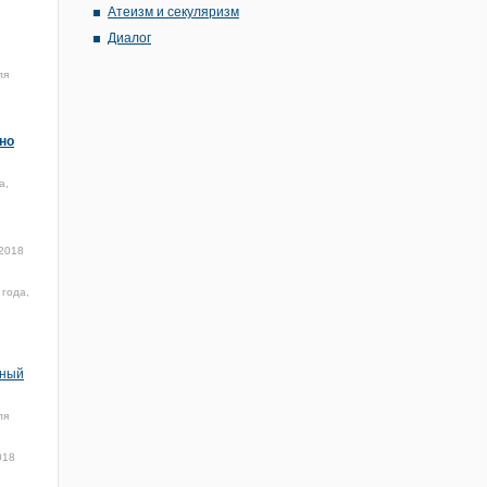
Атеизм и секуляризм
Диалог
ля
но
а,
 2018
 года,
нный
ля
018