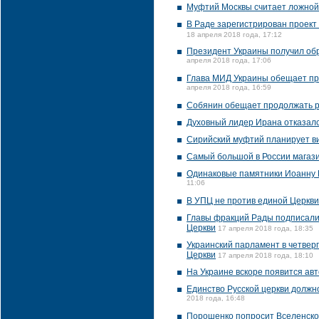
Муфтий Москвы считает ложной
В Раде зарегистрирован проект
18 апреля 2018 года, 17:12
Президент Украины получил об
апреля 2018 года, 17:06
Глава МИД Украины обещает при
апреля 2018 года, 16:59
Собянин обещает продолжать р
Духовный лидер Ирана отказалс
Сирийский муфтий планирует ви
Самый большой в России магази
Одинаковые памятники Иоанну 
11:06
В УПЦ не против единой Церкви,
Главы фракций Рады подписали
Церкви
17 апреля 2018 года, 18:35
Украинский парламент в четвер
Церкви
17 апреля 2018 года, 18:10
На Украине вскоре появится ав
Единство Русской церкви долж
2018 года, 16:48
Порошенко попросит Вселенског