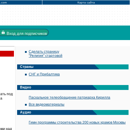
x.com
Карта сайта
Вход
для подписчиков
Сделать страницу
"Религия" стартовой
Страны
СНГ и Прибалтика
Видео
пать под
Пасхальное телеобращение патриарха Кирилла
на
Все видеоматериалы
Аудио
Гимн программы строительства 200 новых храмов Москвы
чки над