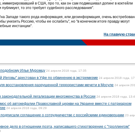
век, иммигрировавший в США, про то, как он сам подмешивал допинг в коктейли
 публикует, то это требует судебного расследования".
"на Западе такого рода информация, или дезинформация, очень востребован
бы унизить Россию, чтобы ее ослабить", но "в конечном итоге правду могут
дебные инстанции".
На главную стра
реподобному Илье Муромцу
24 апреля 2018 года, 17:35
й Иеговы" арестован в Уфе по обвинению в экстремизме
24 апреля 2018 года, 17
для восстановления разрушенной террористами мечети в Мосуле
24 апреля 20
 законодательной легализации многоженства в России
24 апреля 2018 года, 13:
омос об автокефалии Православной церкви на Украине вместе с патриархом
гие
24 апреля 2018 года, 09:29
 подписали соглашение о сотрудничестве с российскими единоверцами
23 апр
вное дело в отношении поэта, написавшего стихотворение с "троллингом"
3