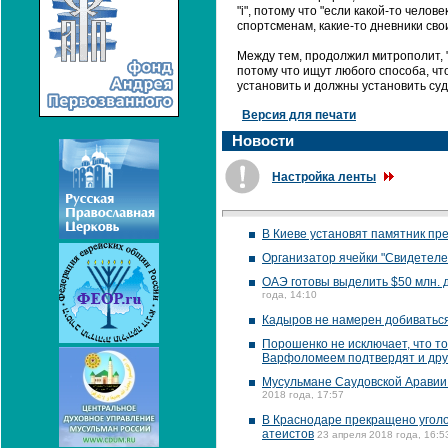
"i", потому что "если какой-то чело
спортсменам, какие-то дневники свои
Между тем, продолжил митрополит, 
потому что ищут любого способа, что
установить и должны установить су
Версия для печати
Новости
Настройка ленты
В Киеве установят памятник п
Организатор ячейки "Свидетеле
ОАЭ готовы выделить $50 млн. 
года, 14:10
Кадыров не намерен добиваться
Порошенко не исключает, что т
Варфоломеем подтвердят и дру
Мусульмане Саудовской Аравии
2018 года, 17:57
В Краснодаре прекращено уголо
атеистов
23 апреля 2018 года, 16:5