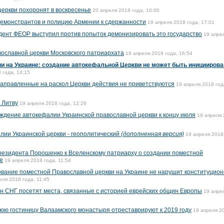
церкви похоронят в воскресенье
20 апреля 2018 года, 10:00
демонстрантов и полицию Армении к сдержанности
19 апреля 2018 года, 17:01
дент ФЕОР выступил против попыток демонизировать это государство
19 апре
вославной церкви Московского патриархата
19 апреля 2018 года, 16:54
и на Украине: создание автокефальной Церкви не может быть инициирова
 года, 14:15
 направленные на раскол Церкви действия не приветствуются
19 апреля 2018 год
 Литву
19 апреля 2018 года, 12:29
ждение автокефалии Украинской православной церкви к концу июля
19 апреля
лии Украинской церкви - геополитический
(дополненная версия)
19 апреля 2018
езидента Порошенко к Вселенскому патриарху о создании поместной
е
19 апреля 2018 года, 11:54
ование поместной Православной церкви на Украине не нарушит конституцио
еля 2018 года, 11:45
ан СНГ посетят места, связанные с историей еврейских общин Европы
19 апре
ю гостиницу Валаамского монастыря отреставрируют к 2019 году
19 апреля 2