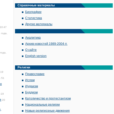
Справочные материалы
Биографии
Статистика
Другие материалы
 10:47
 года,
Аналитика
Архив новостей 1989-2004 гг.
О сайте
года,
English version
Религии
:19
Православие
1:51
Ислам
ую
Иудаизм
Буддизм
:19
Католичество и протестантизм
я
20
Национальные религии
,
Новые религиозные движения