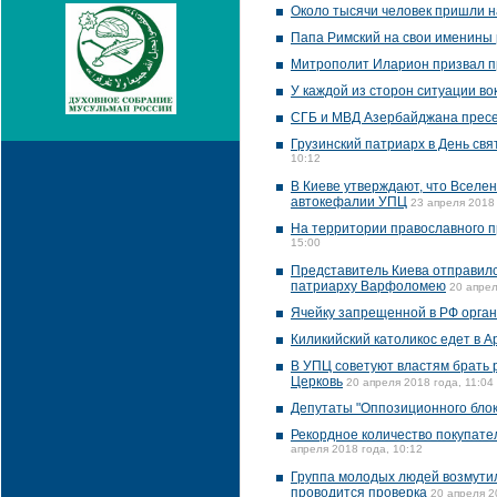
Около тысячи человек пришли на
Папа Римский на свои именины 
Митрополит Иларион призвал п
У каждой из сторон ситуации во
СГБ и МВД Азербайджана пресе
Грузинский патриарх в День с
10:12
В Киеве утверждают, что Вселе
автокефалии УПЦ
23 апреля 2018 
На территории православного п
15:00
Представитель Киева отправилс
патриарху Варфоломею
20 апрел
Ячейку запрещенной в РФ орган
Киликийский католикос едет в 
В УПЦ советуют властям брать 
Церковь
20 апреля 2018 года, 11:04
Депутаты "Оппозиционного бло
Рекордное количество покупате
апреля 2018 года, 10:12
Группа молодых людей возмутил
проводится проверка
20 апреля 2