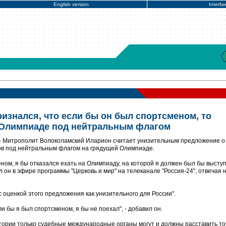
English version
Interfa
изнался, что если бы он был спортсменом, то
в Олимпиаде под нейтральным флагом
- Митрополит Волоколамский Иларион считает унизительным предложение о
ов под нейтральным флагом на грядущей Олимпиаде.
ном, я бы отказался ехать на Олимпиаду, на которой я должен был бы высту
л он в эфире программы "Церковь и мир" на телеканале "Россия-24", отвечая 
с оценкой этого предложения как унизительного для России".
ли бы я был спортсменом, я бы не поехал", - добавил он.
стории только судебные международные органы могут и должны расставить то