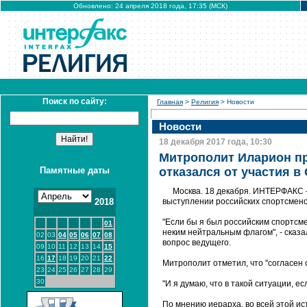
Обновлено: 24 апреля 2018 года, 17:35 (МСК)
Поиск по сайту:
Главная
>
Религия
> Новости
Новости
18 декабря 2017 года, 10:30
Митрополит Иларион пр
Памятные даты
отказался от участия 
Москва. 18 декабря. ИНТЕРФАКС 
2018
выступлении российских спортсмен
"Если бы я был российским спортсме
01
неким нейтральным флагом", - сказа
02
03
04
05
06
07
08
вопрос ведущего.
09
10
11
12
13
14
15
16
17
18
19
20
21
22
Митрополит отметил, что "согласен 
23
24
25
26
27
28
29
30
"И я думаю, что в такой ситуации, ес
По мнению иерарха, во всей этой и