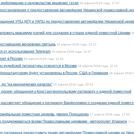
 информацию о недовольстве крымских татар
18 апреля 2018 года, 17:47
 постановления о предоставлении автокефалии Украинской православной це
ращения УПЦ (КП) и УАПЦ по предоставлению автокефалии Украинской церк
ложить максимум усилий для создания в стране единой поместной Церкви
1
еставрацию московских святынь
18 апреля 2018 года, 12:21
я от использования Telegram
18 апреля 2018 года, 11:47
зит в Россию
18 апреля 2018 года, 11:44
н иудейской литературы откроется в Москве
18 апреля 2018 года, 11:13
Кронштадтскому будут установлены в России, США и Германии
18 апреля 2018 
 но "на канонических началах"
18 апреля 2018 года, 10:52
 проект обращения к Константинопольскому патриарху о единой поместной
г рассмотрит обращение к патриарху Варфоломею о создании единой помест
токефальная поместная церковь, уверен Порошенко
17 апреля 2018 года, 17:02
но поддерживаться всеми Православными церквами - митрополит Иларион
17 
о патриарха предоставить право автокефалии Православной церкви на Укр