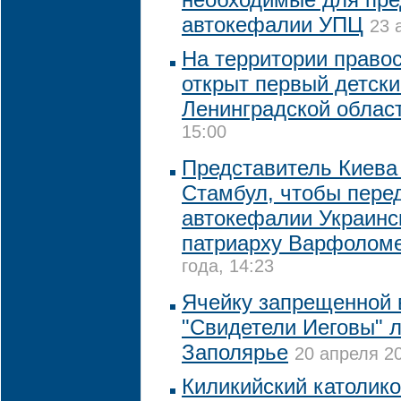
автокефалии УПЦ
23 
На территории право
открыт первый детски
Ленинградской облас
15:00
Представитель Киева
Стамбул, чтобы пере
автокефалии Украинс
патриарху Варфолом
года, 14:23
Ячейку запрещенной 
"Свидетели Иеговы" 
Заполярье
20 апреля 20
Киликийский католико