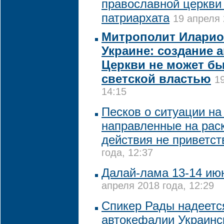
православной церкви
патриархата
19 апреля 
Митрополит Иларио
Украине: создание 
Церкви не может б
светской властью
1
14:15
Песков о ситуации на
направленные на рас
действия не приветст
года, 12:37
Далай-лама 13-14 июн
апреля 2018 года, 12:29
Спикер Рады надеетс
автокефалии Украинс