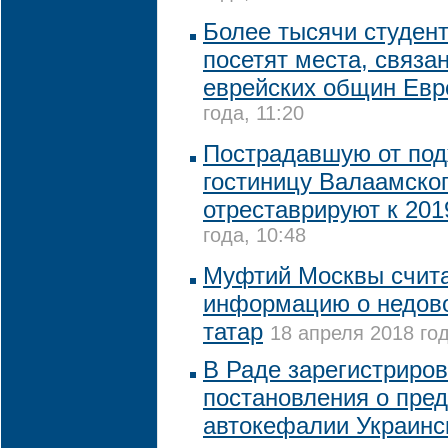
Более тысячи студент
посетят места, связа
еврейских общин Ев
года, 11:20
Пострадавшую от по
гостиницу Валаамско
отреставрируют к 201
года, 10:48
Муфтий Москвы счит
информацию о недов
татар
18 апреля 2018 год
В Раде зарегистриров
постановления о пре
автокефалии Украинс