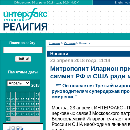
Обновлено: 26 апреля 2018 года, 10:04 (МСК)
English ver
Поиск по сайту:
Главная
>
Религия
> Новости
Новости
23 апреля 2018 года, 11:14
Митрополит Иларион пр
Памятные даты
саммит РФ и США ради 
2018
*** Он опасается Третьей миро
руководителям супердержав про
01
смирение"
02
03
04
05
06
07
08
09
10
11
12
13
14
15
Москва. 23 апреля. ИНТЕРФАКС - 
16
17
18
19
20
21
22
церковных связей Московского пат
23
24
25
26
27
28
29
Волоколамский Иларион считает, чт
30
России и США необходима личная в
стран.