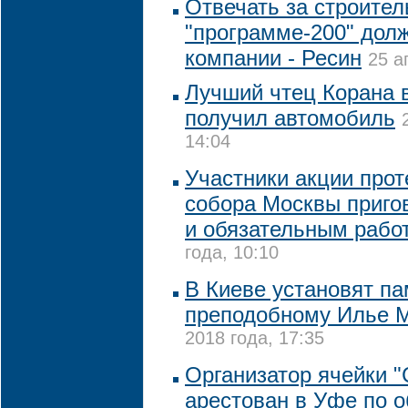
Отвечать за строител
"программе-200" до
компании - Ресин
25 а
Лучший чтец Корана 
получил автомобиль
14:04
Участники акции прот
собора Москвы приго
и обязательным рабо
года, 10:10
В Киеве установят па
преподобному Илье 
2018 года, 17:35
Организатор ячейки 
арестован в Уфе по 