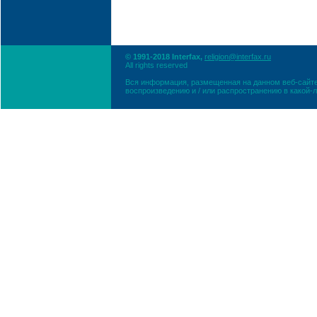
© 1991-2018 Interfax,
religion@interfax.ru
All rights reserved
Вся информация, размещенная на данном веб-сайте
воспроизведению и / или распространению в какой-