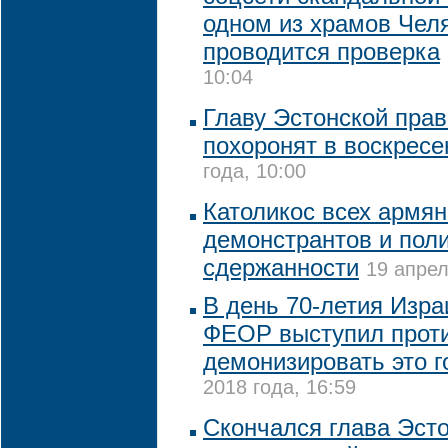
одном из храмов Чел
проводится проверка
10:04
Главу Эстонской пра
похоронят в воскресе
года, 10:00
Католикос всех армян
демонстрантов и пол
сдержанности
19 апрел
В день 70-летия Изра
ФЕОР выступил проти
демонизировать это г
2018 года, 16:59
Скончался глава Эст