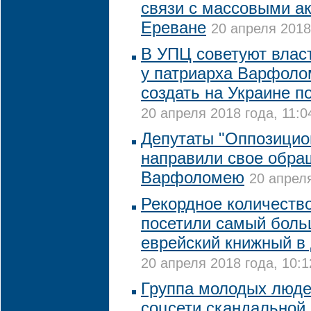
связи с массовыми ак
Ереване
20 апреля 2018
В УПЦ советуют влас
у патриарха Варфоло
создать на Украине 
20 апреля 2018 года, 11:0
Депутаты "Оппозицио
направили свое обра
Варфоломею
20 апреля
Рекордное количеств
посетили самый боль
еврейский книжный в 
20 апреля 2018 года, 10:1
Группа молодых люде
соцсети скандальной