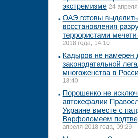
экстремизме
24 апреля
ОАЭ готовы выделить
восстановления разр
террористами мечети
2018 года, 14:10
Кадыров не намерен 
законодательной лег
многоженства в Росс
13:40
Порошенко не исключа
автокефалии Правосл
Украине вместе с па
Варфоломеем подтвер
апреля 2018 года, 09:29