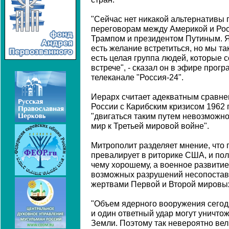
"Сейчас нет никакой альтернативы
переговорам между Америкой и Рос
Трампом и президентом Путиным. Я 
есть желание встретиться, но мы та
есть целая группа людей, которые 
встрече", - сказал он в эфире прог
телеканале "Россия-24".
Иерарх считает адекватным сравне
России с Карибским кризисом 1962 г
"двигаться таким путем невозможно,
мир к Третьей мировой войне".
Митрополит разделяет мнение, что п
превалирует в риторике США, и пол
чему хорошему, а военное развити
возможных разрушений несопостав
жертвами Первой и Второй мировых
"Объем ядерного вооружения сегодн
и один ответный удар могут уничто
Земли. Поэтому так невероятно вел