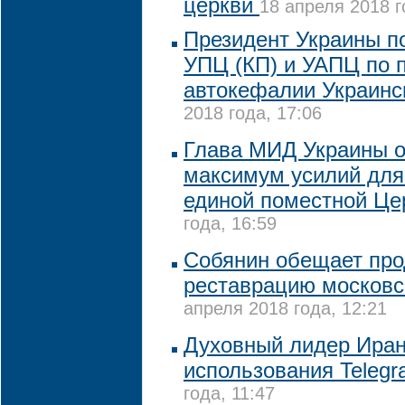
церкви
18 апреля 2018 г
Президент Украины п
УПЦ (КП) и УАПЦ по 
автокефалии Украинс
2018 года, 17:06
Глава МИД Украины 
максимум усилий для
единой поместной Це
года, 16:59
Собянин обещает про
реставрацию московс
апреля 2018 года, 12:21
Духовный лидер Иран
использования Teleg
года, 11:47