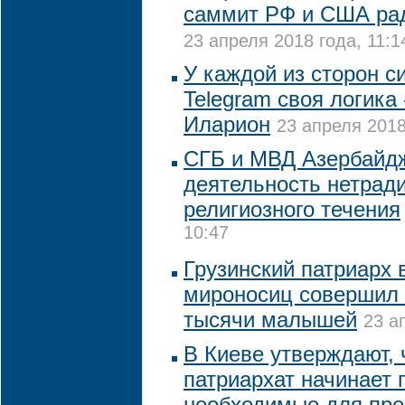
саммит РФ и США ра
23 апреля 2018 года, 11:1
У каждой из сторон с
Telegram своя логика
Иларион
23 апреля 2018
СГБ и МВД Азербайд
деятельность нетрад
религиозного течения
10:47
Грузинский патриарх 
мироносиц совершил
тысячи малышей
23 а
В Киеве утверждают, 
патриархат начинает 
необходимые для пре