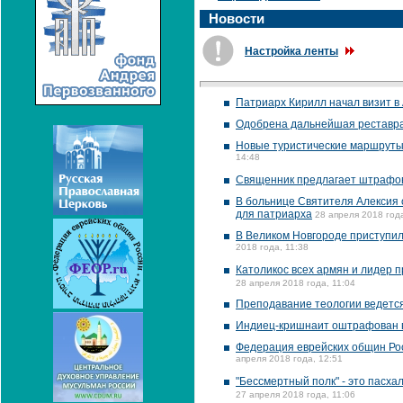
Новости
Настройка ленты
Патриарх Кирилл начал визит в
Одобрена дальнейшая реставра
Новые туристические маршруты,
14:48
Священник предлагает штрафов
В больнице Святителя Алексия 
для патриарха
28 апреля 2018 года
В Великом Новгороде приступил
2018 года, 11:38
Католикос всех армян и лидер 
28 апреля 2018 года, 11:04
Преподавание теологии ведется
Индиец-кришнаит оштрафован в 
Федерация еврейских общин Ро
апреля 2018 года, 12:51
"Бессмертный полк" - это пасха
27 апреля 2018 года, 11:06