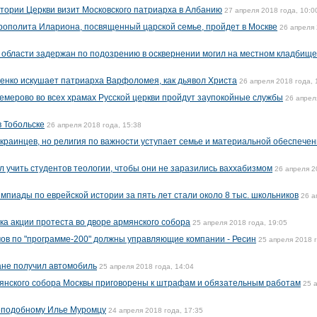
стории Церкви визит Московского патриарха в Албанию
27 апреля 2018 года, 10:0
рополита Илариона, посвященный царской семье, пройдет в Москве
26 апреля
области задержан по подозрению в осквернении могил на местном кладбище
енко искушает патриарха Варфоломея, как дьявол Христа
26 апреля 2018 года, 
Кемерово во всех храмах Русской церкви пройдут заупокойные службы
26 апрел
в Тобольске
26 апреля 2018 года, 15:38
раинцев, но религия по важности уступает семье и материальной обеспече
учить студентов теологии, чтобы они не заразились ваххабизмом
26 апреля 2
мпиады по еврейской истории за пять лет стали около 8 тыс. школьников
26 а
ка акции протеста во дворе армянского собора
25 апреля 2018 года, 19:05
мов по "программе-200" должны управляющие компании - Ресин
25 апреля 2018 
ане получил автомобиль
25 апреля 2018 года, 14:04
мянского собора Москвы приговорены к штрафам и обязательным работам
25 
реподобному Илье Муромцу
24 апреля 2018 года, 17:35