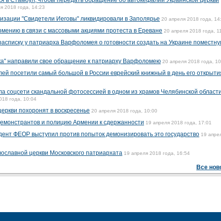
я в Стамбул, чтобы передать обращение об автокефалии Украинской церкви
я 2018 года, 14:23
изации "Свидетели Иеговы" ликвидировали в Заполярье
20 апреля 2018 года, 14
Армению в связи с массовыми акциями протеста в Ереване
20 апреля 2018 года, 1
расписку у патриарха Варфоломея о готовности создать на Украине поместн
ка" направили свое обращение к патриарху Варфоломею
20 апреля 2018 года, 10
лей посетили самый большой в России еврейский книжный в день его открыти
а соцсети скандальной фотосессией в одном из храмов Челябинской области
018 года, 10:04
церкви похоронят в воскресенье
20 апреля 2018 года, 10:00
демонстрантов и полицию Армении к сдержанности
19 апреля 2018 года, 17:01
дент ФЕОР выступил против попыток демонизировать это государство
19 апре
вославной церкви Московского патриархата
19 апреля 2018 года, 16:54
Все нов