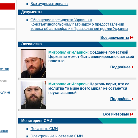
Все аудиоматериалы
Документы
Обращение президента Украины к
Константинопольскому патриарху о предоставлении
томоса об автокефалии Православной церкви Украины
Все документы
Эксклюзив
,
Митрополит Иларион
: Создание поместной
Церкви не может быть инициировано светской
властью
Подробнее
ветов
реля
Митрополит Иларион
: Церковь верит, что ее
молитва "о мире всего мира" не останется
ублике
неуслышанной
Подробнее
Все интервью
Мониторинг СМИ
Печатные СМИ
ханов
Электронные и сетевые СМИ