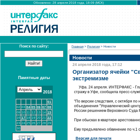
Обновлено: 28 апреля 2018 года, 18:09 (МСК)
Поиск по сайту:
Главная
>
Религия
> Новости
Новости
24 апреля 2018 года, 17:12
Организатор ячейки "С
Памятные даты
экстремизме
Уфа. 24 апреля. ИНТЕРФАКС - Гла
2018
стражу в Уфе, сообщила пресс-служ
"По версии следствия, с октября по
01
объединения "Управленческий центр
02
03
04
05
06
07
08
России решением Верховного Суда РФ
09
10
11
12
13
14
15
16
17
18
19
20
21
22
При обысках в квартире арестованн
23
24
25
26
27
28
29
30
Ему предъявлено обвинение по ч.1 с
Версия для печати