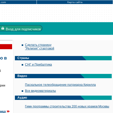
x.com
Карта сайта
Вход
для подписчиков
Сделать страницу
"Религия" стартовой
ю в
Страны
СНГ и Прибалтика
д
Видео
Пасхальное телеобращение патриарха Кирилла
ории
Все видеоматериалы
Аудио
Гимн программы строительства 200 новых храмов Москвы
ницу