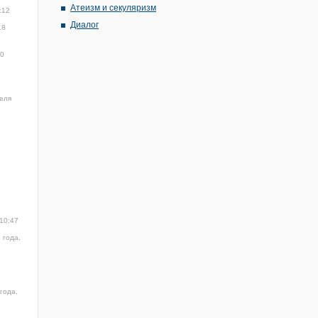
Атеизм и секуляризм
:12
Диалог
18
40
еля
 10:47
 года,
года,