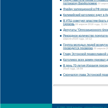
Представитель Киева отправилс
патриарху Варфоломею
20 апрел
Ячейку запрещенной в РФ орган
Киликийский католикос едет в 
В УПЦ советуют властям брать 
Церковь
20 апреля 2018 года, 11:04
Депутаты "Оппозиционного бло
Рекордное количество покупате
апреля 2018 года, 10:12
Группа молодых людей возмутил
проводится проверка
20 апреля 2
Главу Эстонской православной 
Католикос всех армян призвал 
В день 70-летия Израиля прези
2018 года, 16:59
Скончался глава Эстонской пра
© 1991-2018 Interfax,
religion@interfax.ru