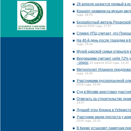
28 апреля начнется первый в и
Концерт-реквием на музыку мит
года, 18:23
Безработный житель Рязанской 
апреля 2018 года, 17:57
Спикер УПЦ считает, что Порош
На 40-й день после трагедии в 
года, 15:44
Музей царской семьи открылся 
Верующими считают себя 72% ук
- опрос
26 апреля 2018 года, 14:33
Митрополит Иларион предложил 
года, 14:04
Участниками русскоязычной оли
2018 года, 10:04
Суд в Москве арестовал участни
Отвечать за строительство хра
14:07
Лучший чтец Корана в Узбекист
Участники акции протеста у ар
2018 года, 10:10
В Киеве установят памятник п