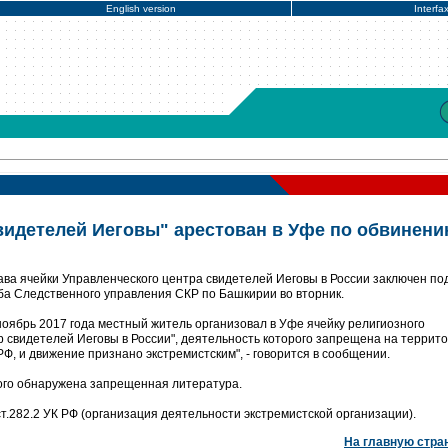
English version
Interfa
видетелей Иеговы" арестован в Уфе по обвинени
ва ячейки Управленческого центра свидетелей Иеговы в России заключен по
ба Следственного управления СКР по Башкирии во вторник.
 ноябрь 2017 года местный житель организовал в Уфе ячейку религиозного
 свидетелей Иеговы в России", деятельность которого запрещена на террит
, и движение признано экстремистским", - говорится в сообщении.
ого обнаружена запрещенная литература.
т.282.2 УК РФ (организация деятельности экстремистской организации).
На главную стра