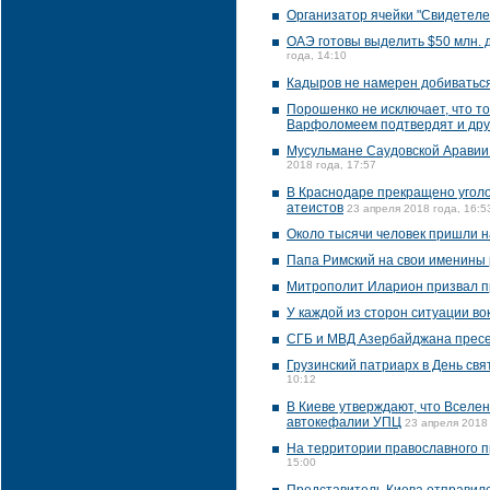
Организатор ячейки "Свидетеле
ОАЭ готовы выделить $50 млн. 
года, 14:10
Кадыров не намерен добиваться
Порошенко не исключает, что т
Варфоломеем подтвердят и дру
Мусульмане Саудовской Аравии
2018 года, 17:57
В Краснодаре прекращено уголо
атеистов
23 апреля 2018 года, 16:5
Около тысячи человек пришли на
Папа Римский на свои именины 
Митрополит Иларион призвал п
У каждой из сторон ситуации во
СГБ и МВД Азербайджана пресе
Грузинский патриарх в День с
10:12
В Киеве утверждают, что Вселе
автокефалии УПЦ
23 апреля 2018 
На территории православного п
15:00