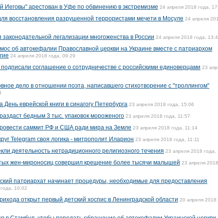
й Иеговы" арестован в Уфе по обвинению в экстремизме
24 апреля 2018 года, 17
для восстановления разрушенной террористами мечети в Мосуле
24 апреля 20
 законодательной легализации многоженства в России
24 апреля 2018 года, 13:
омос об автокефалии Православной церкви на Украине вместе с патриархом
гие
24 апреля 2018 года, 09:29
 подписали соглашение о сотрудничестве с российскими единоверцами
23 апр
вное дело в отношении поэта, написавшего стихотворение с "троллингом"
3
 День еврейской книги в синагогу Петербурга
23 апреля 2018 года, 15:06
раздаст бедным 3 тыс. упаковок мороженого
23 апреля 2018 года, 11:57
ровести саммит РФ и США ради мира на Земле
23 апреля 2018 года, 11:14
круг Telegram своя логика - митрополит Иларион
23 апреля 2018 года, 11:11
кли деятельность нетрадиционного религиозного течения
23 апреля 2018 года,
вятых жен-мироносиц совершил крещение более тысячи малышей
23 апреля 2018
нский патриархат начинает процедуры, необходимые для предоставления
года, 10:02
рихода открыт первый детский хоспис в Ленинградской области
20 апреля 2018 