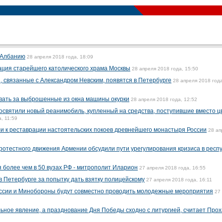
 Албанию
28 апреля 2018 года, 18:09
ция старейшего католического храма Москвы
28 апреля 2018 года, 15:50
 связанные с Александром Невским, появятся в Петербурге
28 апреля 2018 года
ать за выброшенные из окна машины окурки
28 апреля 2018 года, 12:52
освятили новый реанимобиль, купленный на средства, поступившие вместо ц
, 11:59
и к реставрации настоятельских покоев древнейшего монастыря России
28 ап
протестного движения Армении обсудили пути урегулирования кризиса в респ
 более чем в 50 вузах РФ - митрополит Иларион
27 апреля 2018 года, 16:55
Петербурге за попытку дать взятку полицейскому
27 апреля 2018 года, 16:11
ссии и Минобороны будут совместно проводить молодежные мероприятия
27
льное явление, а празднование Дня Победы сходно с литургией, считает Про