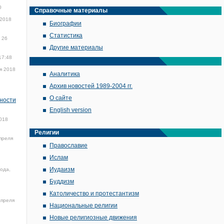
0
Справочные материалы
 2018
Биографии
Статистика
26
Другие материалы
17:48
я 2018
Аналитика
Архив новостей 1989-2004 гг.
О сайте
нности
English version
018
Религии
преля
Православие
Ислам
Иудаизм
года,
Буддизм
Католичество и протестантизм
апреля
Национальные религии
Новые религиозные движения