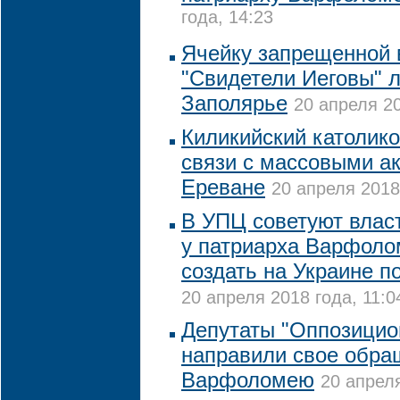
года, 14:23
Ячейку запрещенной 
"Свидетели Иеговы" 
Заполярье
20 апреля 20
Киликийский католико
связи с массовыми ак
Ереване
20 апреля 2018
В УПЦ советуют влас
у патриарха Варфоло
создать на Украине 
20 апреля 2018 года, 11:0
Депутаты "Оппозицио
направили свое обра
Варфоломею
20 апреля