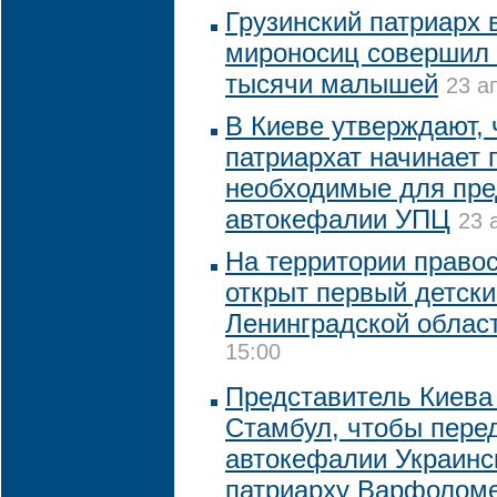
Грузинский патриарх 
мироносиц совершил
тысячи малышей
23 а
В Киеве утверждают, 
патриархат начинает 
необходимые для пре
автокефалии УПЦ
23 
На территории право
открыт первый детски
Ленинградской облас
15:00
Представитель Киева
Стамбул, чтобы пере
автокефалии Украинс
патриарху Варфолом