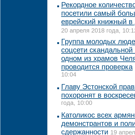
Рекордное количеств
посетили самый боль
еврейский книжный в 
20 апреля 2018 года, 10:1
Группа молодых люде
соцсети скандальной
одном из храмов Чел
проводится проверка
10:04
Главу Эстонской пра
похоронят в воскресе
года, 10:00
Католикос всех армян
демонстрантов и пол
сдержанности
19 апрел