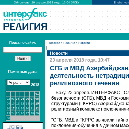
Обновлено: 26 апреля 2018 года, 10:04 (МСК)
English ver
Поиск по сайту:
Главная
>
Религия
> Новости
Новости
23 апреля 2018 года, 10:47
СГБ и МВД Азербайджан
Памятные даты
деятельность нетрадици
религиозного течения
2018
Баку. 23 апреля. ИНТЕРФАКС - С
01
безопасности (СГБ), МВД и Госкоми
02
03
04
05
06
07
08
структурами (ГКРРС) Азербайджан
09
10
11
12
13
14
15
религиозный комплекс поклонения-о
16
17
18
19
20
21
22
23
24
25
26
27
28
29
30
"СГБ, МВД и ГКРРС выявили тайно
поклонения-обучения в дачном мас