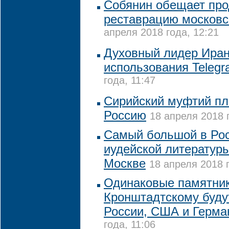
Собянин обещает про
реставрацию московс
апреля 2018 года, 12:21
Духовный лидер Иран
использования Teleg
года, 11:47
Сирийский муфтий пл
Россию
18 апреля 2018 г
Самый большой в Рос
иудейской литературы
Москве
18 апреля 2018 г
Одинаковые памятни
Кронштадтскому буду
России, США и Герма
года, 11:06