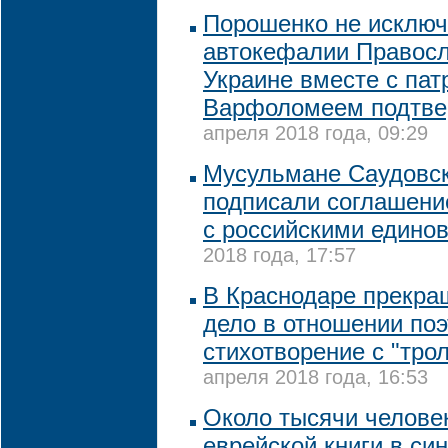
Порошенко не исключа
автокефалии Правосл
Украине вместе с па
Варфоломеем подтвер
апреля 2018 года, 09:29
Мусульмане Саудовс
подписали соглашени
с российскими едино
2018 года, 17:57
В Краснодаре прекра
дело в отношении поэ
стихотворение с "тро
апреля 2018 года, 16:53
Около тысячи челове
еврейской книги в си