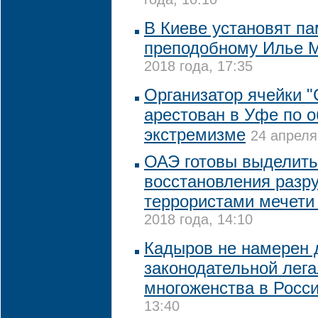
года, 10:10
В Киеве установят па
преподобному Илье 
2018 года, 17:35
Организатор ячейки 
арестован в Уфе по 
экстремизме
24 апреля
ОАЭ готовы выделить
восстановления разр
террористами мечети
2018 года, 14:10
Кадыров не намерен 
законодательной лег
многоженства в Росс
13:40