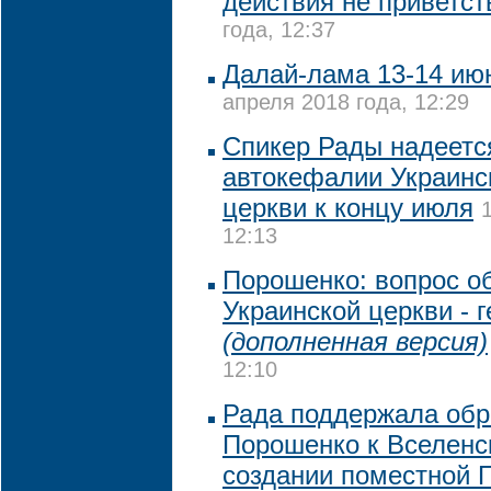
действия не приветст
года, 12:37
Далай-лама 13-14 июн
апреля 2018 года, 12:29
Спикер Рады надеетс
автокефалии Украинс
церкви к концу июля
12:13
Порошенко: вопрос о
Украинской церкви - 
(дополненная версия)
12:10
Рада поддержала обр
Порошенко к Вселенс
создании поместной 