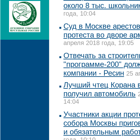
около 8 тыс. школьни
года, 10:04
Суд в Москве арестов
протеста во дворе ар
апреля 2018 года, 19:05
Отвечать за строител
"программе-200" до
компании - Ресин
25 а
Лучший чтец Корана 
получил автомобиль
14:04
Участники акции прот
собора Москвы приго
и обязательным рабо