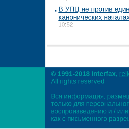
В УПЦ не против един
канонических началах
10:52
© 1991-2018 Interfax,
rel
All rights reserved
Вся информация, размещ
только для персонально
воспроизведению и / ил
как с письменного разр