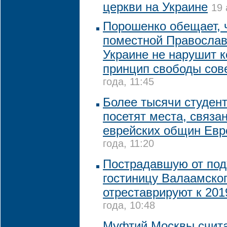
церкви на Украине
19 
Порошенко обещает, 
поместной Православ
Украине не нарушит 
принцип свободы сов
года, 11:45
Более тысячи студент
посетят места, связа
еврейских общин Ев
года, 11:20
Пострадавшую от по
гостиницу Валаамско
отреставрируют к 201
года, 10:48
Муфтий Москвы счит