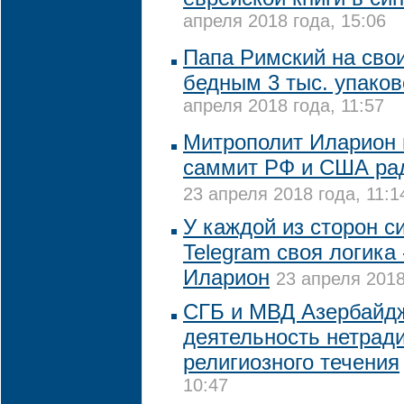
апреля 2018 года, 15:06
Папа Римский на сво
бедным 3 тыс. упако
апреля 2018 года, 11:57
Митрополит Иларион 
саммит РФ и США ра
23 апреля 2018 года, 11:1
У каждой из сторон с
Telegram своя логика
Иларион
23 апреля 2018
СГБ и МВД Азербайд
деятельность нетрад
религиозного течения
10:47