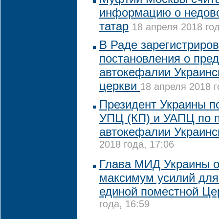
информацию о недов
татар
18 апреля 2018 год
В Раде зарегистриров
постановления о пре
автокефалии Украинс
церкви
18 апреля 2018 г
Президент Украины п
УПЦ (КП) и УАПЦ по 
автокефалии Украинс
2018 года, 17:06
Глава МИД Украины 
максимум усилий для
единой поместной Це
года, 16:59