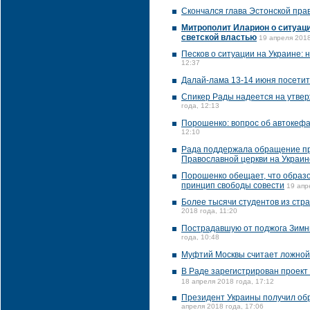
Скончался глава Эстонской пра
Митрополит Иларион о ситуаци
светской властью
19 апреля 2018
Песков о ситуации на Украине:
12:37
Далай-лама 13-14 июня посетит
Спикер Рады надеется на утвер
года, 12:13
Порошенко: вопрос об автокефа
12:10
Рада поддержала обращение пр
Православной церкви на Украин
Порошенко обещает, что образ
принцип свободы совести
19 апр
Более тысячи студентов из стр
2018 года, 11:20
Пострадавшую от поджога Зимню
года, 10:48
Муфтий Москвы считает ложной
В Раде зарегистрирован проект
18 апреля 2018 года, 17:12
Президент Украины получил об
апреля 2018 года, 17:06