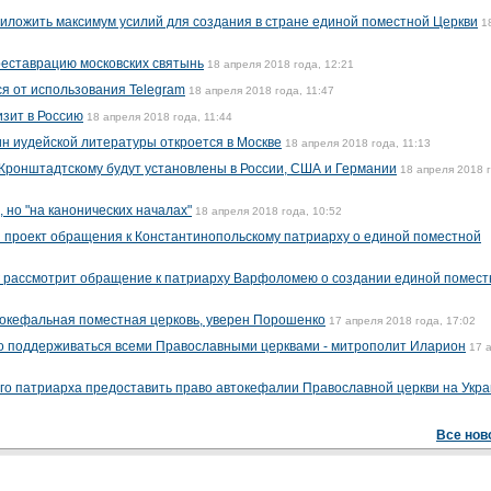
ложить максимум усилий для создания в стране единой поместной Церкви
1
еставрацию московских святынь
18 апреля 2018 года, 12:21
я от использования Telegram
18 апреля 2018 года, 11:47
зит в Россию
18 апреля 2018 года, 11:44
н иудейской литературы откроется в Москве
18 апреля 2018 года, 11:13
Кронштадтскому будут установлены в России, США и Германии
18 апреля 2018 
 но "на канонических началах"
18 апреля 2018 года, 10:52
 проект обращения к Константинопольскому патриарху о единой поместной
г рассмотрит обращение к патриарху Варфоломею о создании единой помест
токефальная поместная церковь, уверен Порошенко
17 апреля 2018 года, 17:02
но поддерживаться всеми Православными церквами - митрополит Иларион
17 
о патриарха предоставить право автокефалии Православной церкви на Укр
Все нов