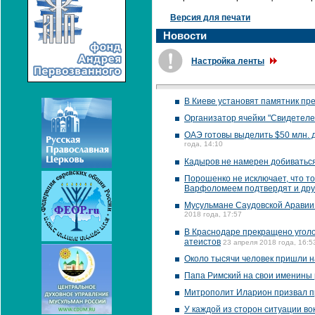
Версия для печати
Новости
Настройка ленты
В Киеве установят памятник п
Организатор ячейки "Свидетеле
ОАЭ готовы выделить $50 млн. 
года, 14:10
Кадыров не намерен добиваться
Порошенко не исключает, что т
Варфоломеем подтвердят и дру
Мусульмане Саудовской Аравии
2018 года, 17:57
В Краснодаре прекращено уголо
атеистов
23 апреля 2018 года, 16:5
Около тысячи человек пришли на
Папа Римский на свои именины 
Митрополит Иларион призвал п
У каждой из сторон ситуации во