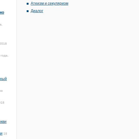
Атеизм и секуляризм
Диалог
но
а,
 2018
 года,
нный
ля
018
ркви
ви
18