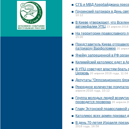
СГБ и МВД Азербайджана пресе
Грузинский патриарх в День с
10:12
В Киеве утверждают, что Вселе
автокефалии УПЦ
23 апреля 2018 
На территории православного п
15:00
Представитель Киева отправилс
патриарху Варфоломею
20 апрел
Ячейку запрещенной в РФ орган
Киликийский католикос едет в 
В УПЦ советуют властям брать 
Церковь
20 апреля 2018 года, 11:04
Депутаты "Оппозиционного бло
Рекордное количество покупате
апреля 2018 года, 10:12
Группа молодых людей возмутил
проводится проверка
20 апреля 2
Главу Эстонской православной 
Католикос всех армян призвал 
В день 70-летия Израиля прези
2018 года, 16:59