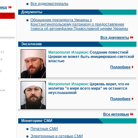
Все аудиоматериалы
ницу
Документы
Обращение президента Украины к
Константинопольскому патриарху о предоставлении
томоса об автокефалии Православной церкви Украины
Все документы
Эксклюзив
:12
Митрополит Иларион
: Создание поместной
Церкви не может быть инициировано светской
18
властью
Подробнее
40
Митрополит Иларион
: Церковь верит, что ее
молитва "о мире всего мира" не останется
еля
неуслышанной
Подробнее
Все интервью
Мониторинг СМИ
Печатные СМИ
Электронные и сетевые СМИ