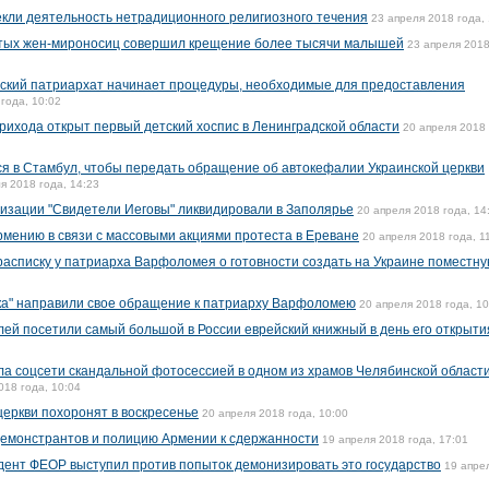
кли деятельность нетрадиционного религиозного течения
23 апреля 2018 года,
вятых жен-мироносиц совершил крещение более тысячи малышей
23 апреля 2018
нский патриархат начинает процедуры, необходимые для предоставления
года, 10:02
рихода открыт первый детский хоспис в Ленинградской области
20 апреля 2018 
я в Стамбул, чтобы передать обращение об автокефалии Украинской церкви
я 2018 года, 14:23
изации "Свидетели Иеговы" ликвидировали в Заполярье
20 апреля 2018 года, 14
Армению в связи с массовыми акциями протеста в Ереване
20 апреля 2018 года, 1
расписку у патриарха Варфоломея о готовности создать на Украине поместн
ка" направили свое обращение к патриарху Варфоломею
20 апреля 2018 года, 10
лей посетили самый большой в России еврейский книжный в день его открыти
а соцсети скандальной фотосессией в одном из храмов Челябинской области
018 года, 10:04
церкви похоронят в воскресенье
20 апреля 2018 года, 10:00
демонстрантов и полицию Армении к сдержанности
19 апреля 2018 года, 17:01
дент ФЕОР выступил против попыток демонизировать это государство
19 апре