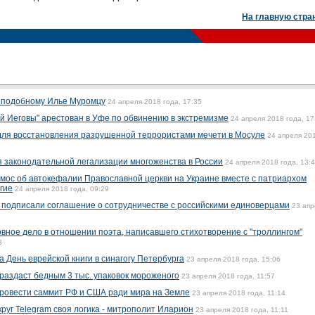
На главную стра
реподобному Илье Муромцу
24 апреля 2018 года, 17:35
й Иеговы" арестован в Уфе по обвинению в экстремизме
24 апреля 2018 года, 17
для восстановления разрушенной террористами мечети в Мосуле
24 апреля 20
 законодательной легализации многоженства в России
24 апреля 2018 года, 13:
омос об автокефалии Православной церкви на Украине вместе с патриархом
гие
24 апреля 2018 года, 09:29
 подписали соглашение о сотрудничестве с российскими единоверцами
23 апр
вное дело в отношении поэта, написавшего стихотворение с "троллингом"
3
 День еврейской книги в синагогу Петербурга
23 апреля 2018 года, 15:06
раздаст бедным 3 тыс. упаковок мороженого
23 апреля 2018 года, 11:57
ровести саммит РФ и США ради мира на Земле
23 апреля 2018 года, 11:14
круг Telegram своя логика - митрополит Иларион
23 апреля 2018 года, 11:11