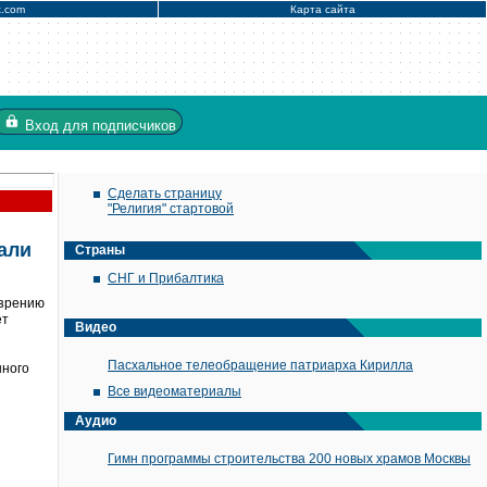
x.com
Карта сайта
Вход
для подписчиков
Сделать страницу
"Религия" стартовой
али
Страны
СНГ и Прибалтика
озрению
ет
Видео
Пасхальное телеобращение патриарха Кирилла
нного
Все видеоматериалы
Аудио
Гимн программы строительства 200 новых храмов Москвы