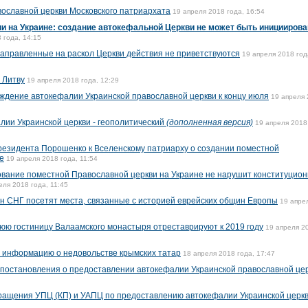
вославной церкви Московского патриархата
19 апреля 2018 года, 16:54
и на Украине: создание автокефальной Церкви не может быть инициирова
 года, 14:15
 направленные на раскол Церкви действия не приветствуются
19 апреля 2018 год
 Литву
19 апреля 2018 года, 12:29
ждение автокефалии Украинской православной церкви к концу июля
19 апреля
лии Украинской церкви - геополитический
(дополненная версия)
19 апреля 2018
езидента Порошенко к Вселенскому патриарху о создании поместной
е
19 апреля 2018 года, 11:54
ование поместной Православной церкви на Украине не нарушит конституцио
еля 2018 года, 11:45
ан СНГ посетят места, связанные с историей еврейских общин Европы
19 апре
ю гостиницу Валаамского монастыря отреставрируют к 2019 году
19 апреля 2
 информацию о недовольстве крымских татар
18 апреля 2018 года, 17:47
 постановления о предоставлении автокефалии Украинской православной це
ращения УПЦ (КП) и УАПЦ по предоставлению автокефалии Украинской церк