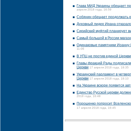
Глава МИД Украины обещает при
апреля 2018 года, 16:59
Собянин обещает продолжать р
Духовный лидер Ирана отказалс
Сирийский муфтий планирует ви
Самый большой в России магази
Одинаковые памятники Иоанну 
11:06
В УПЦ не против единой Церкви,
Главы фракций Рады подписали
Церкви
17 апреля 2018 года, 18:35
Украинский парламент в четвер
Церкви
17 апреля 2018 года, 18:10
На Украине вскоре появится ав
Единство Русской церкви долж
2018 года, 16:48
Порошенко попросит Вселенског
17 апреля 2018 года, 16:45