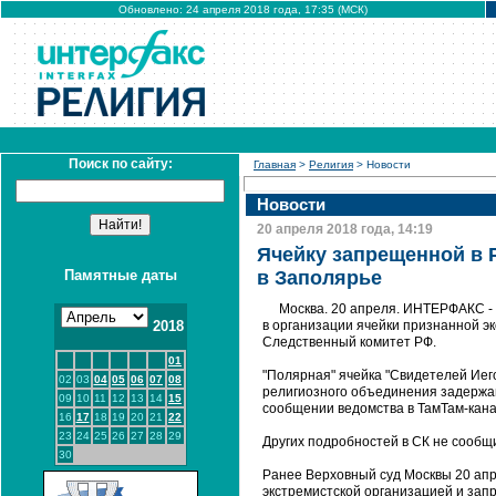
Обновлено: 24 апреля 2018 года, 17:35 (МСК)
Поиск по сайту:
Главная
>
Религия
> Новости
Новости
20 апреля 2018 года, 14:19
Ячейку запрещенной в 
Памятные даты
в Заполярье
Москва. 20 апреля. ИНТЕРФАКС -
2018
в организации ячейки признанной э
Следственный комитет РФ.
01
"Полярная" ячейка "Свидетелей Иег
02
03
04
05
06
07
08
религиозного объединения задержан
09
10
11
12
13
14
15
сообщении ведомства в ТамТам-кана
16
17
18
19
20
21
22
23
24
25
26
27
28
29
Других подробностей в СК не сообщ
30
Ранее Верховный суд Москвы 20 апр
экстремистской организацией и зап