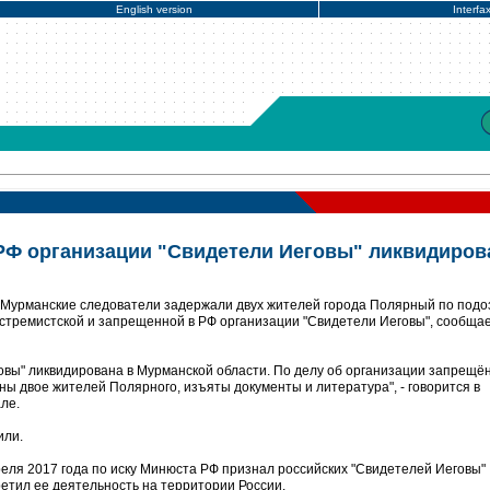
English version
Interfa
РФ организации "Свидетели Иеговы" ликвидиров
 Мурманские следователи задержали двух жителей города Полярный по под
кстремистской и запрещенной в РФ организации "Свидетели Иеговы", сообща
овы" ликвидирована в Мурманской области. По делу об организации запрещё
ы двое жителей Полярного, изъяты документы и литература", - говорится в
ле.
или.
еля 2017 года по иску Минюста РФ признал российских "Свидетелей Иеговы"
ретил ее деятельность на территории России.