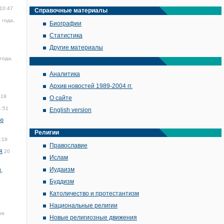
 10:47
Справочные материалы
 года,
Биографии
Статистика
Другие материалы
года,
Аналитика
Архив новостей 1989-2004 гг.
:19
О сайте
1:51
English version
ую
Религии
:19
Православие
я
20
Ислам
Иудаизм
,
Буддизм
Католичество и протестантизм
Национальные религии
ля
Новые религиозные движения