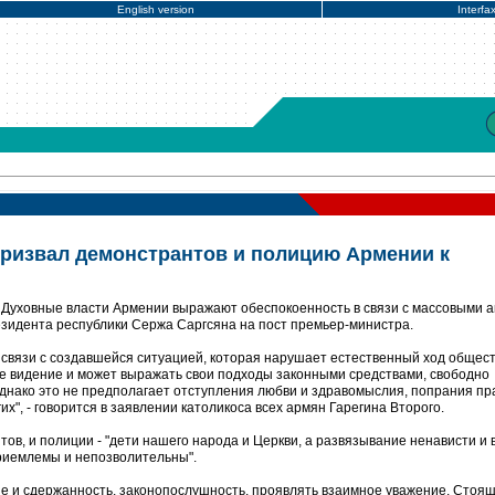
English version
Interfa
призвал демонстрантов и полицию Армении к
 Духовные власти Армении выражают обеспокоенность в связи с массовыми 
езидента республики Сержа Саргсяна на пост премьер-министра.
связи с создавшейся ситуацией, которая нарушает естественный ход общес
е видение и может выражать свои подходы законными средствами, свободно
Однако это не предполагает отступления любви и здравомыслия, попрания пр
гих", - говорится в заявлении католикоса всех армян Гарегина Второго.
нтов, и полиции - "дети нашего народа и Церкви, а развязывание ненависти и
риемлемы и непозволительны".
е и сдержанность, законопослушность, проявлять взаимное уважение. Стоя