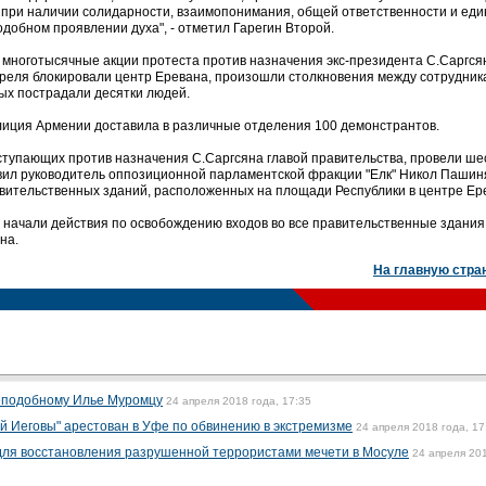
при наличии солидарности, взаимопонимания, общей ответственности и еди
добном проявлении духа", - отметил Гарегин Второй.
 многотысячные акции протеста против назначения экс-президента С.Саргся
преля блокировали центр Еревана, произошли столкновения между сотрудник
ых пострадали десятки людей.
олиция Армении доставила в различные отделения 100 демонстрантов.
ступающих против назначения С.Саргсяна главой правительства, провели ше
вил руководитель оппозиционной парламентской фракции "Елк" Никол Пашиня
авительственных зданий, расположенных на площади Республики в центре Ер
и начали действия по освобождению входов во все правительственные здания
на.
На главную стра
реподобному Илье Муромцу
24 апреля 2018 года, 17:35
й Иеговы" арестован в Уфе по обвинению в экстремизме
24 апреля 2018 года, 17
для восстановления разрушенной террористами мечети в Мосуле
24 апреля 20