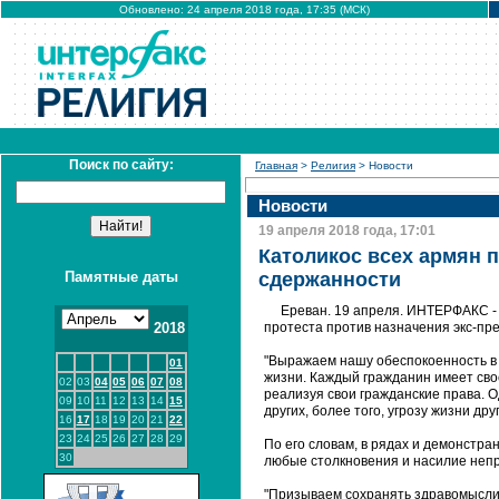
Обновлено: 24 апреля 2018 года, 17:35 (МСК)
Поиск по сайту:
Главная
>
Религия
> Новости
Новости
19 апреля 2018 года, 17:01
Католикос всех армян 
Памятные даты
сдержанности
Ереван. 19 апреля. ИНТЕРФАКС -
2018
протеста против назначения экс-пр
"Выражаем нашу обеспокоенность в 
01
жизни. Каждый гражданин имеет сво
02
03
04
05
06
07
08
реализуя свои гражданские права. 
09
10
11
12
13
14
15
других, более того, угрозу жизни дру
16
17
18
19
20
21
22
23
24
25
26
27
28
29
По его словам, в рядах и демонстра
30
любые столкновения и насилие неп
"Призываем сохранять здравомысли