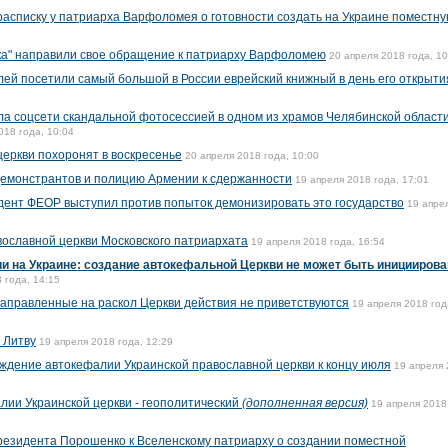
расписку у патриарха Варфоломея о готовности создать на Украине поместн
ка" направили свое обращение к патриарху Варфоломею
20 апреля 2018 года, 10
лей посетили самый большой в России еврейский книжный в день его открыти
а соцсети скандальной фотосессией в одном из храмов Челябинской области
018 года, 10:04
церкви похоронят в воскресенье
20 апреля 2018 года, 10:00
демонстрантов и полицию Армении к сдержанности
19 апреля 2018 года, 17:01
дент ФЕОР выступил против попыток демонизировать это государство
19 апре
вославной церкви Московского патриархата
19 апреля 2018 года, 16:54
и на Украине: создание автокефальной Церкви не может быть инициирова
 года, 14:15
 направленные на раскол Церкви действия не приветствуются
19 апреля 2018 год
 Литву
19 апреля 2018 года, 12:29
ждение автокефалии Украинской православной церкви к концу июля
19 апреля
лии Украинской церкви - геополитический
(дополненная версия)
19 апреля 2018
езидента Порошенко к Вселенскому патриарху о создании поместной