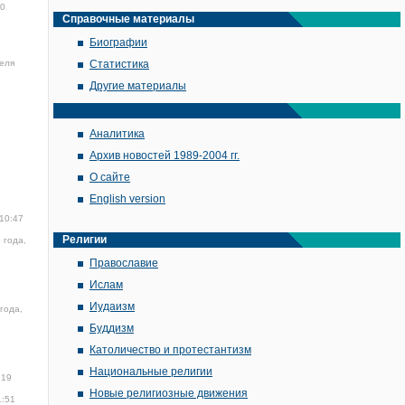
40
Справочные материалы
Биографии
еля
Статистика
Другие материалы
Аналитика
Архив новостей 1989-2004 гг.
О сайте
English version
 10:47
Религии
 года,
Православие
Ислам
Иудаизм
года,
Буддизм
Католичество и протестантизм
Национальные религии
:19
Новые религиозные движения
1:51