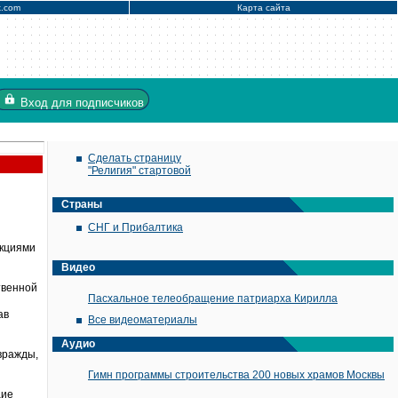
x.com
Карта сайта
Вход
для подписчиков
Сделать страницу
"Религия" стартовой
Страны
СНГ и Прибалтика
акциями
Видео
твенной
Пасхальное телеобращение патриарха Кирилла
ав
Все видеоматериалы
Аудио
 вражды,
Гимн программы строительства 200 новых храмов Москвы
щие