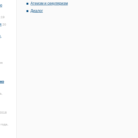
Атеизм и секуляризм
ую
Диалог
:19
я
20
,
ля
но
а,
 2018
 года,