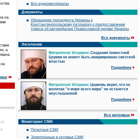
нства.
Все аудиоматериалы
Документы
на на
Обращение президента Украины к
ами
Константинопольскому патриарху о предоставлении
томоса об автокефалии Православной церкви Украины
Все документы
Эксклюзив
ствие
н, а
Митрополит Иларион
: Создание поместной
евана.
Церкви не может быть инициировано светской
властью
 на
Подробнее
ницу
Митрополит Иларион
: Церковь верит, что ее
молитва "о мире всего мира" не останется
неуслышанной
Подробнее
Все интервью
Мониторинг СМИ
:12
Печатные СМИ
18
Электронные и сетевые СМИ