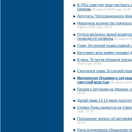
В УПЦ советуют властям брать 
Церковь
20 апреля 2018 года, 11:04
Депутаты "Оппозиционного бло
Рекордное количество покупате
апреля 2018 года, 10:12
Группа молодых людей возмутил
проводится проверка
20 апреля 2
Главу Эстонской православной 
Католикос всех армян призвал 
В день 70-летия Израиля прези
2018 года, 16:59
Скончался глава Эстонской пра
Митрополит Иларион о ситуаци
светской властью
19 апреля 2018
Песков о ситуации на Украине:
12:37
Далай-лама 13-14 июня посетит
Спикер Рады надеется на утвер
года, 12:13
Порошенко: вопрос об автокефа
12:10
Рада поддержала обращение пр