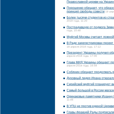
Православной церкви на Украин
Порошенко обещает, что образ
принцип свободы совести
19 апр
Более тысячи студентов из стр
2018 года, 11:20
Пострадавшую от поджога Зимню
года, 10:48
Муфтий Москвы считает ложной
В Раде зарегистрирован проект
18 апреля 2018 года, 17:12
Президент Украины получил об
апреля 2018 года, 17:06
Глава МИД Украины обещает при
апреля 2018 года, 16:59
Собянин обещает продолжать р
Духовный лидер Ирана отказалс
Сирийский муфтий планирует ви
Самый большой в России магази
Одинаковые памятники Иоанну 
11:06
В УПЦ не против единой Церкви,
Главы фракций Рады подписали