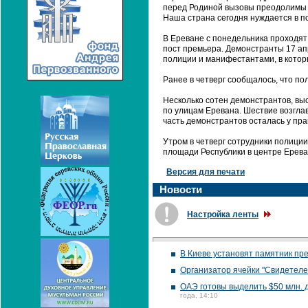
перед Родиной вызовы преодолимы 
Наша страна сегодня нуждается в по
В Ереване с понедельника проходят
пост премьера. Демонстранты 17 а
полиции и манифестантами, в котор
Ранее в четверг сообщалось, что п
Несколько сотен демонстрантов, вы
по улицам Еревана. Шествие возгла
часть демонстрантов осталась у пр
Утром в четверг сотрудники полици
площади Республики в центре Ерева
Версия для печати
Новости
Настройка ленты
В Киеве установят памятник п
Организатор ячейки "Свидетеле
ОАЭ готовы выделить $50 млн. 
года, 14:10