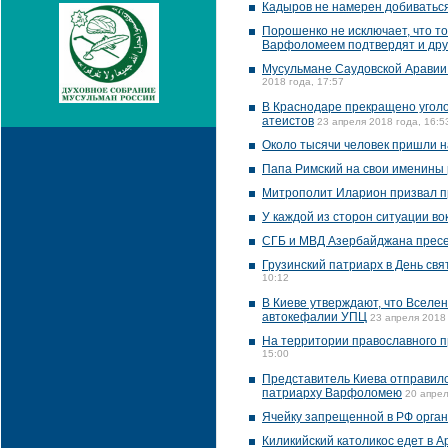
Кадыров не намерен добиваться
Порошенко не исключает, что т
Варфоломеем подтвердят и дру
Мусульмане Саудовской Аравии
2018 года, 17:57
В Краснодаре прекращено уголо
атеистов
23 апреля 2018 года, 16:5
Около тысячи человек пришли на
Папа Римский на свои именины 
Митрополит Иларион призвал п
У каждой из сторон ситуации во
СГБ и МВД Азербайджана пресе
Грузинский патриарх в День с
10:12
В Киеве утверждают, что Вселе
автокефалии УПЦ
23 апреля 2018 
На территории православного п
15:00
Представитель Киева отправилс
патриарху Варфоломею
20 апрел
Ячейку запрещенной в РФ орган
Киликийский католикос едет в 