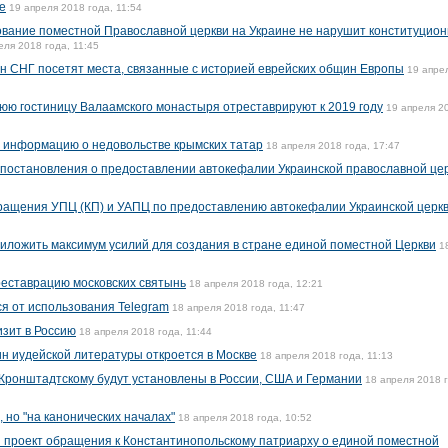
е
19 апреля 2018 года, 11:54
ование поместной Православной церкви на Украине не нарушит конституцио
еля 2018 года, 11:45
ан СНГ посетят места, связанные с историей еврейских общин Европы
19 апре
ю гостиницу Валаамского монастыря отреставрируют к 2019 году
19 апреля 2
 информацию о недовольстве крымских татар
18 апреля 2018 года, 17:47
 постановления о предоставлении автокефалии Украинской православной це
ращения УПЦ (КП) и УАПЦ по предоставлению автокефалии Украинской церк
ложить максимум усилий для создания в стране единой поместной Церкви
1
еставрацию московских святынь
18 апреля 2018 года, 12:21
я от использования Telegram
18 апреля 2018 года, 11:47
зит в Россию
18 апреля 2018 года, 11:44
н иудейской литературы откроется в Москве
18 апреля 2018 года, 11:13
Кронштадтскому будут установлены в России, США и Германии
18 апреля 2018 
 но "на канонических началах"
18 апреля 2018 года, 10:52
 проект обращения к Константинопольскому патриарху о единой поместной