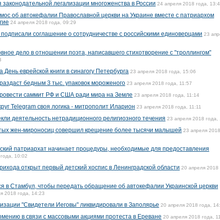
 законодательной легализации многоженства в России
24 апреля 2018 года, 13:
омос об автокефалии Православной церкви на Украине вместе с патриархом
гие
24 апреля 2018 года, 09:29
 подписали соглашение о сотрудничестве с российскими единоверцами
23 апр
вное дело в отношении поэта, написавшего стихотворение с "троллингом"
3
 День еврейской книги в синагогу Петербурга
23 апреля 2018 года, 15:06
раздаст бедным 3 тыс. упаковок мороженого
23 апреля 2018 года, 11:57
ровести саммит РФ и США ради мира на Земле
23 апреля 2018 года, 11:14
круг Telegram своя логика - митрополит Иларион
23 апреля 2018 года, 11:11
кли деятельность нетрадиционного религиозного течения
23 апреля 2018 года,
вятых жен-мироносиц совершил крещение более тысячи малышей
23 апреля 2018
нский патриархат начинает процедуры, необходимые для предоставления
года, 10:02
рихода открыт первый детский хоспис в Ленинградской области
20 апреля 2018 
я в Стамбул, чтобы передать обращение об автокефалии Украинской церкви
я 2018 года, 14:23
изации "Свидетели Иеговы" ликвидировали в Заполярье
20 апреля 2018 года, 14
Армению в связи с массовыми акциями протеста в Ереване
20 апреля 2018 года, 1