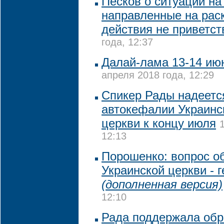
Песков о ситуации на
направленные на рас
действия не приветст
года, 12:37
Далай-лама 13-14 июн
апреля 2018 года, 12:29
Спикер Рады надеетс
автокефалии Украинс
церкви к концу июля
12:13
Порошенко: вопрос о
Украинской церкви - 
(дополненная версия)
12:10
Рада поддержала обр