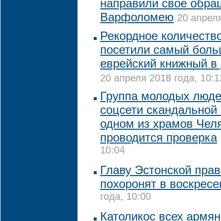
направили свое обра
Варфоломею
20 апреля
Рекордное количеств
посетили самый боль
еврейский книжный в 
20 апреля 2018 года, 10:1
Группа молодых люде
соцсети скандальной
одном из храмов Чел
проводится проверка
10:04
Главу Эстонской пра
похоронят в воскресе
года, 10:00
Католикос всех армян