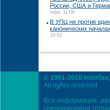
России, США и Герма
года, 11:06
В УПЦ не против един
канонических началах
10:52
© 1991-2018 Interfax
All rights reserved
Вся информация, ра
предназначена тольк