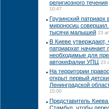
религиозного течения
10:47
Грузинский патриарх 
мироносиц совершил
тысячи малышей
23 а
В Киеве утверждают, 
патриархат начинает 
необходимые для пре
автокефалии УПЦ
23 
На территории право
открыт первый детски
Ленинградской облас
15:00
Представитель Киева
Стамбул, чтобы пере