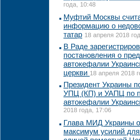
года, 10:48
Муфтий Москвы счит
информацию о недов
татар
18 апреля 2018 год
В Раде зарегистриров
постановления о пре
автокефалии Украинс
церкви
18 апреля 2018 г
Президент Украины п
УПЦ (КП) и УАПЦ по 
автокефалии Украинс
2018 года, 17:06
Глава МИД Украины 
максимум усилий для