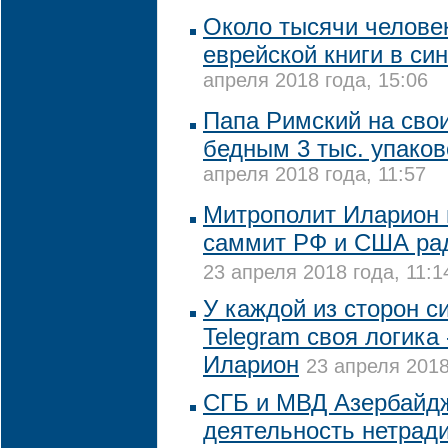
Около тысячи челове
еврейской книги в си
апреля 2018 года, 15:06
Папа Римский на сво
бедным 3 тыс. упако
апреля 2018 года, 11:57
Митрополит Иларион 
саммит РФ и США ра
23 апреля 2018 года, 11:1
У каждой из сторон с
Telegram своя логика
Иларион
23 апреля 2018
СГБ и МВД Азербайд
деятельность нетрад