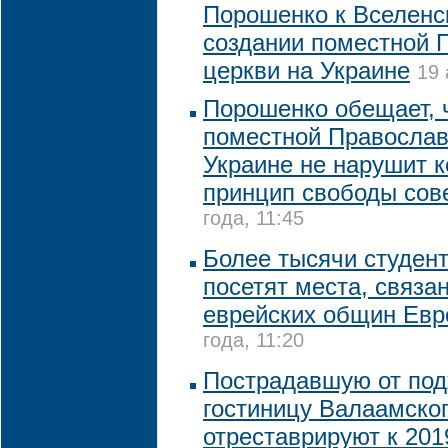
Порошенко к Вселенс
создании поместной 
церкви на Украине
19 
Порошенко обещает, 
поместной Православ
Украине не нарушит 
принцип свободы сов
года, 11:45
Более тысячи студент
посетят места, связа
еврейских общин Ев
года, 11:20
Пострадавшую от по
гостиницу Валаамско
отреставрируют к 201