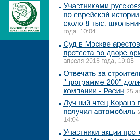
Участниками русскоя
по еврейской истории
около 8 тыс. школьни
года, 10:04
Суд в Москве арестов
протеста во дворе ар
апреля 2018 года, 19:05
Отвечать за строител
"программе-200" до
компании - Ресин
25 а
Лучший чтец Корана 
получил автомобиль
14:04
Участники акции прот