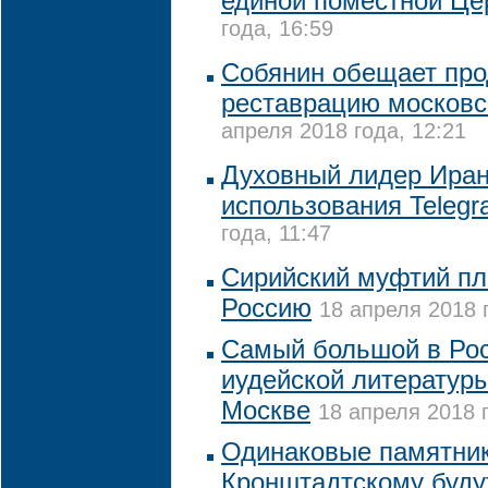
единой поместной Це
года, 16:59
Собянин обещает про
реставрацию московс
апреля 2018 года, 12:21
Духовный лидер Иран
использования Teleg
года, 11:47
Сирийский муфтий пл
Россию
18 апреля 2018 г
Самый большой в Рос
иудейской литературы
Москве
18 апреля 2018 г
Одинаковые памятни
Кронштадтскому буду