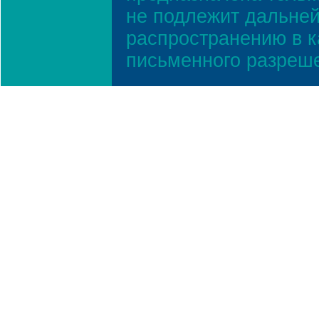
не подлежит дальней
распространению в к
письменного разреш