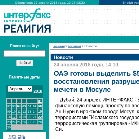
Обновлено: 26 апреля 2018 года, 10:04 (МСК)
English ver
Поиск по сайту:
Главная
>
Религия
> Новости
Новости
24 апреля 2018 года, 14:10
ОАЭ готовы выделить $5
Памятные даты
восстановления разруш
мечети в Мосуле
2018
Дубай. 24 апреля. ИНТЕРФАКС - 
01
финансовую помощь проекту по во
02
03
04
05
06
07
08
Ан-Нури в иракском городе Мосул,
09
10
11
12
13
14
15
террористами "Исламского государс
16
17
18
19
20
21
22
23
24
25
26
27
28
29
террористическая группировка - ИФ
30
Си.