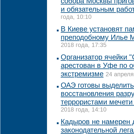
собора Москвы приго
и обязательным рабо
года, 10:10
В Киеве установят па
преподобному Илье 
2018 года, 17:35
Организатор ячейки 
арестован в Уфе по 
экстремизме
24 апреля
ОАЭ готовы выделить
восстановления разр
террористами мечети
2018 года, 14:10
Кадыров не намерен 
законодательной лег