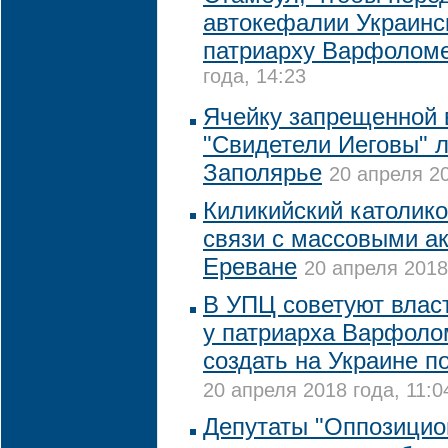
автокефалии Украинс
патриарху Варфолом
года, 14:23
Ячейку запрещенной 
"Свидетели Иеговы" 
Заполярье
20 апреля 20
Киликийский католико
связи с массовыми ак
Ереване
20 апреля 2018
В УПЦ советуют влас
у патриарха Варфоло
создать на Украине 
20 апреля 2018 года, 11:0
Депутаты "Оппозицио