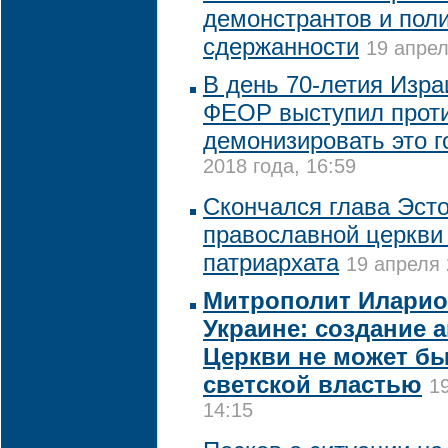
демонстрантов и пол
сдержанности
19 апрел
В день 70-летия Изра
ФЕОР выступил проти
демонизировать это г
2018 года, 16:59
Скончался глава Эст
православной церкви
патриархата
19 апреля 
Митрополит Иларио
Украине: создание 
Церкви не может б
светской властью
1
14:15