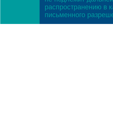
распространению в к
письменного разреш