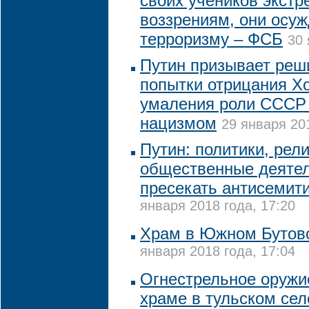
своих учеников экст
воззрениям, они осуж
терроризму – ФСБ
30 
Путин призывает реш
попытки отрицания Хо
умаления роли СССР 
нацизмом
29 января 201
Путин: политики, рел
общественные деяте
пресекать антисемит
января 2018 года, 17:20
Храм в Южном Бутово
января 2018 года, 17:04
Огнестрельное оружи
храме в тульском сел