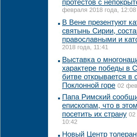
протестов с непокрыт
февраля 2018 года, 12:08
В Вене презентуют к
святынь Сирии, сост
православными и кат
2018 года, 11:41
Выставка о многонац
характере победы в 
битве открывается в 
Поклонной горе
02 фев
Папа Римский сообщ
епископам, что в это
посетить их страну
02
10:42
Новый Центр толерант