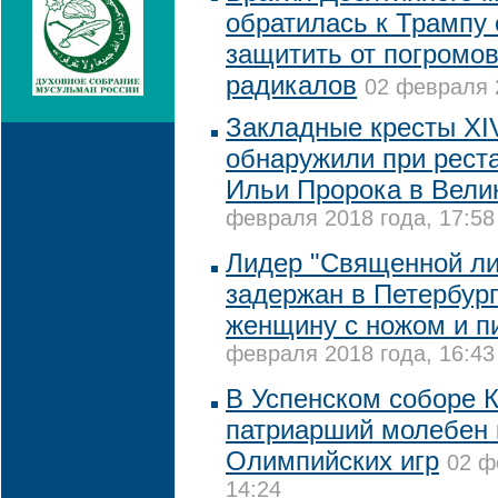
обратилась к Трампу 
защитить от погромов
радикалов
02 февраля 2
Закладные кресты XI
обнаружили при рест
Ильи Пророка в Вели
февраля 2018 года, 17:58
Лидер "Священной лиг
задержан в Петербург
женщину с ножом и п
февраля 2018 года, 16:43
В Успенском соборе 
патриарший молебен 
Олимпийских игр
02 ф
14:24