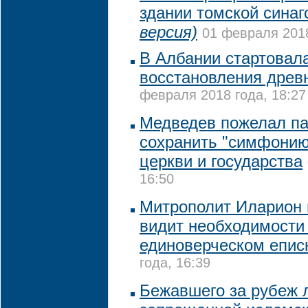
здании томской синаг
версия)
01 февраля 2018
В Албании стартовал
восстановления древ
февраля 2018 года, 18:27
Медведев пожелал па
сохранить "симфонию
церкви и государства
16:50
Митрополит Иларион 
видит необходимости
единоверческом епис
года, 16:39
Бежавшего за рубеж 