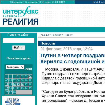
Обновлено: 02 февраля 2018 года, 18:08 (МСК)
English ver
Поиск по сайту:
Главная
>
Религия
> Новости
Новости
01 февраля 2018 года, 12:04
Путин в четверг поздрав
Памятные даты
Кирилла с годовщиной 
2018
Москва. 1 февраля. ИНТЕРФАКС 
Путин поздравит в четверг патриар
01
02
03
04
Кирилла с девятой годовщиной инт
05
06
07
08
09
10
11
секретарь главы государства Дмитр
12
13
14
15
16
17
18
19
20
21
22
23
24
25
"Сегодня он будет работать в Росто
26
27
28
Христа Спасителя поздравит патри
интронизации", - сказал Д.Песков в