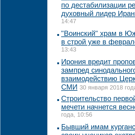
по дестабилизации ре
духовный лидер Иран
14:47
"Воинский" храм в Ю
в строй уже в феврал
13:43
Ирония вредит пропов
зампред синодальног
взаимодействию Церк
СМИ
30 января 2018 года
Строительство перво
мечети начнется весн
года, 10:56
Бывший имам курганс