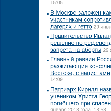
15:05
В Москве заложен к
участникам сопротивл
лагерях и гетто
29 янва
Правительство Ирлан
решение по референд
запрета на аборты
29 
Главный раввин Росс
разжигающие конфли
Востоке, с нацистами
14:09
Патриарх Кирилл наз
учеником Христа Геор
погибшего при спасен
января 2018 года, 13:58