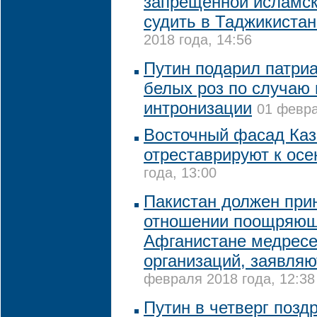
запрещенной исламск
судить в Таджикистан
2018 года, 14:56
Путин подарил патриа
белых роз по случаю
интронизации
01 февра
Восточный фасад Каз
отреставрируют к осе
года, 13:00
Пакистан должен при
отношении поощряющ
Афганистане медресе
организаций, заявляю
февраля 2018 года, 12:38
Путин в четверг позд