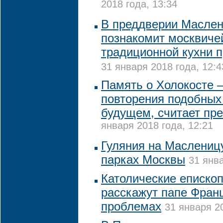
2018 года, 13:34
В преддверии Масле
познакомит москвиче
традиционной кухни 
31 января 2018 года, 12:4
Память о Холокосте 
повторения подобных
будущем, считает пр
января 2018 года, 12:21
Гуляния на Масленицу
парках Москвы
31 янва
Католические еписко
расскажут папе Франц
проблемах
31 января 20