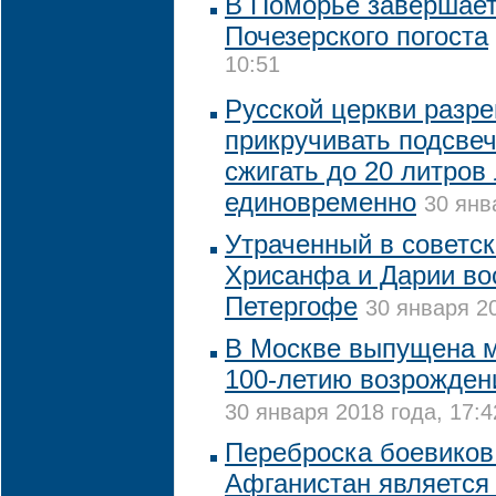
В Поморье завершает
Почезерского погоста
10:51
Русской церкви разр
прикручивать подсвеч
сжигать до 20 литров
единовременно
30 янв
Утраченный в советск
Хрисанфа и Дарии во
Петергофе
30 января 20
В Москве выпущена м
100-летию возрожден
30 января 2018 года, 17:4
Переброска боевиков
Афганистан является