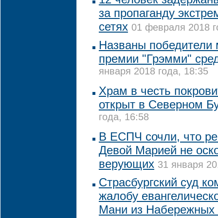
за пропаганду экстр
сетях
01 февраля 2018 г
Названы победители
премии "Грэмми" сре
января 2018 года, 18:35
Храм в честь покрови
открыт в Северном Б
года, 16:58
В ЕСПЧ сочли, что р
Девой Марией не оск
верующих
31 января 20
Страсбургский суд к
жалобу евангелическ
Мани из Набережных