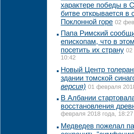
характере победы в 
битве открывается в 
Поклонной горе
02 фев
Папа Римский сообщ
епископам, что в это
посетить их страну
02
10:42
Новый Центр толерант
здании томской синаг
версия)
01 февраля 2018
В Албании стартовал
восстановления древ
февраля 2018 года, 18:27
Медведев пожелал па