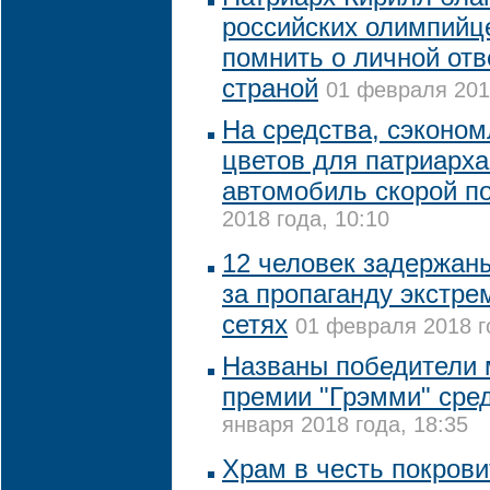
российских олимпийце
помнить о личной отв
страной
01 февраля 2018
На средства, сэконом
цветов для патриарха
автомобиль скорой 
2018 года, 10:10
12 человек задержаны
за пропаганду экстр
сетях
01 февраля 2018 г
Названы победители
премии "Грэмми" сре
января 2018 года, 18:35
Храм в честь покрови