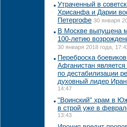
Утраченный в советск
Хрисанфа и Дарии во
Петергофе
30 января 20
В Москве выпущена м
100-летию возрожден
30 января 2018 года, 17:4
Переброска боевиков
Афганистан является
по дестабилизации ре
духовный лидер Иран
14:47
"Воинский" храм в Ю
в строй уже в феврал
13:43
Ирония вредит пропов