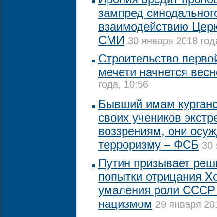
зампред синодальног
взаимодействию Церк
СМИ
30 января 2018 года
Строительство перво
мечети начнется весн
года, 10:56
Бывший имам курганс
своих учеников экст
воззрениям, они осуж
терроризму – ФСБ
30 
Путин призывает реш
попытки отрицания Хо
умаления роли СССР 
нацизмом
29 января 201