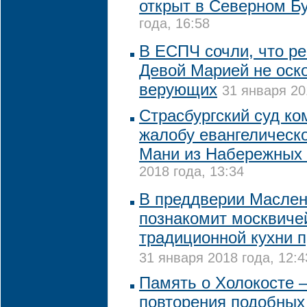
открыт в Северном Б
года, 16:58
В ЕСПЧ сочли, что р
Девой Марией не оск
верующих
31 января 20
Страсбургский суд к
жалобу евангелическ
Мани из Набережных
2018 года, 13:34
В преддверии Масле
познакомит москвиче
традиционной кухни 
31 января 2018 года, 12:4
Память о Холокосте 
повторения подобных