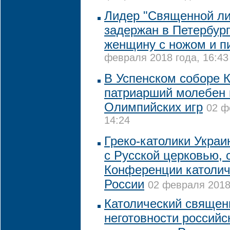
Лидер "Священной лиг
задержан в Петербург
женщину с ножом и п
февраля 2018 года, 16:43
В Успенском соборе 
патриарший молебен 
Олимпийских игр
02 ф
14:24
Греко-католики Украи
с Русской церковью, 
Конференции католич
России
02 февраля 2018 
Католический священ
неготовности российс