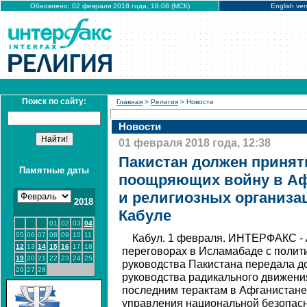
Обновлено: 02 февраля 2018 года, 18:08 (МСК)
English ver
Поиск по сайту:
Главная
>
Религия
> Новости
Новости
01 февраля 2018 года, 12:38
Пакистан должен принят
Памятные даты
поощряющих войну в Аф
и религиозных организа
2018
Кабуле
01
02
03
04
05
06
07
08
09
10
11
Кабул. 1 февраля. ИНТЕРФАКС - 
12
13
14
15
16
17
18
переговорах в Исламабаде с полит
19
20
21
22
23
24
25
руководства Пакистана передала д
26
27
28
руководства радикального движения
последним терактам в Афганистане,
управления национальной безопасн