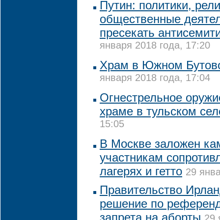
Путин: политики, рел
общественные деяте
пресекать антисемит
января 2018 года, 17:20
Храм в Южном Бутово
января 2018 года, 17:04
Огнестрельное оружи
храме в тульском сел
15:05
В Москве заложен к
участникам сопротивл
лагерях и гетто
29 янва
Правительство Ирлан
решение по референд
запрета на аборты
29 