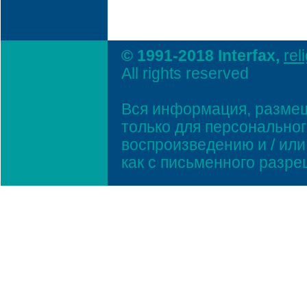
© 1991-2018 Interfax,
rel
All rights reserved
Вся информация, размещ
только для персонально
воспроизведению и / ил
как с письменного разр