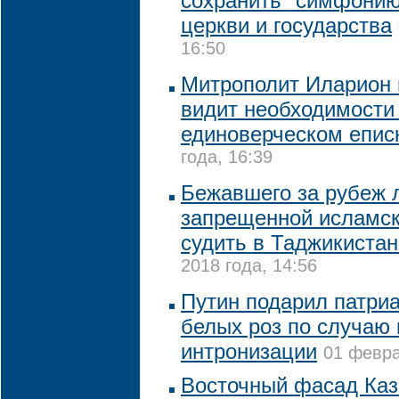
сохранить "симфонию
церкви и государства
16:50
Митрополит Иларион 
видит необходимости
единоверческом епис
года, 16:39
Бежавшего за рубеж 
запрещенной исламск
судить в Таджикистан
2018 года, 14:56
Путин подарил патриа
белых роз по случаю
интронизации
01 февра
Восточный фасад Каз