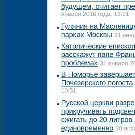
будущем, считает пр
января 2018 года, 12:21
Гуляния на Масленицу
парках Москвы
31 янва
Католические еписко
расскажут папе Франц
проблемах
31 января 20
В Поморье завершает
Почезерского погоста
10:51
Русской церкви разр
прикручивать подсвеч
сжигать до 20 литров
единовременно
30 янв