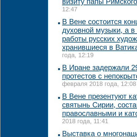
визиту папы Римског
12:47
В Вене состоится кон
духовной музыки, а в
работы русских худож
хранившиеся в Ватик
года, 12:19
В Иране задержали 2
протестов с непокрыт
февраля 2018 года, 12:08
В Вене презентуют к
святынь Сирии, сост
православными и кат
2018 года, 11:41
Выставка о многонац