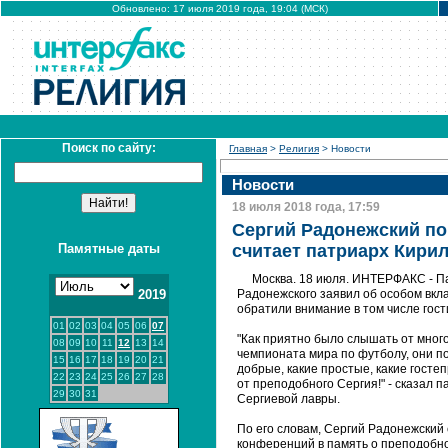
Обновлено: 17 июля 2019 года, 19:04 (МСК)
Поиск по сайту:
Главная
>
Религия
> Новости
Новости
18 июля 2018 года, 17:59
Сергий Радонежский по
Памятные даты
считает патриарх Кири
Москва. 18 июля. ИНТЕРФАКС - Па
2019
Радонежского заявил об особом вкла
обратили внимание в том числе гос
01
02
03
04
05
06
07
"Как приятно было слышать от много
08
09
10
11
12
13
14
чемпионата мира по футболу, они по
15
16
17
18
19
20
21
добрые, какие простые, какие гостеп
22
23
24
25
26
27
28
от преподобного Сергия!" - сказал 
29
30
31
Сергиевой лавры.
По его словам, Сергий Радонежский 
конференций в память о преподобном