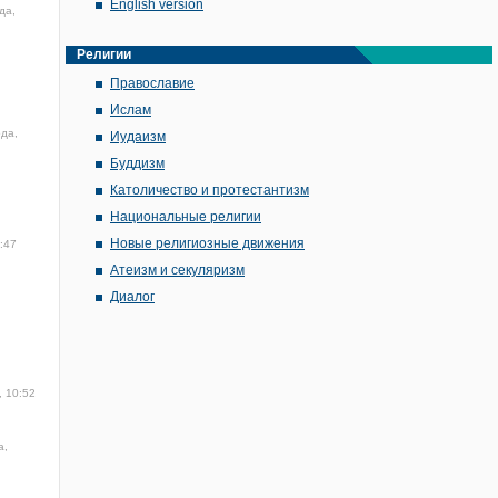
English version
да,
Религии
Православие
Ислам
ода,
Иудаизм
Буддизм
Католичество и протестантизм
Национальные религии
Новые религиозные движения
:47
Атеизм и секуляризм
Диалог
, 10:52
а,