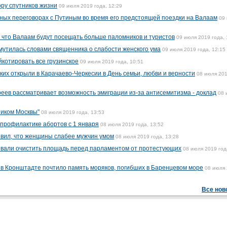
ору спутников жизни
09 июля 2019 года, 12:29
йных переговорах с Путиным во время его предстоящей поездки на Валаам
09
 что Валаам будут посещать больше паломников и туристов
09 июля 2019 года, 
утилась словами священника о слабости женского ума
09 июля 2019 года, 12:15
котировать все грузинское
09 июля 2019 года, 10:51
их открыли в Карачаево-Черкесии в День семьи, любви и верности
08 июля 20
еев рассматривает возможность эмиграции из-за антисемитизма - доклад
08 
иком Москвы"
08 июля 2019 года, 13:53
 профилактике абортов с 1 января
08 июля 2019 года, 13:52
явил, что женщины слабее мужчин умом
08 июля 2019 года, 13:28
овали очистить площадь перед парламентом от протестующих
08 июля 2019 год
 в Кронштадте почтило память моряков, погибших в Баренцевом море
08 июля
Все нов