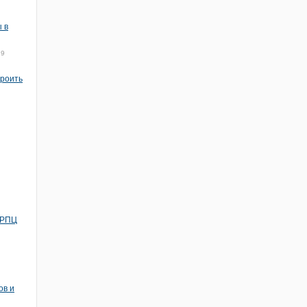
 в
19
троить
 РПЦ
ов и