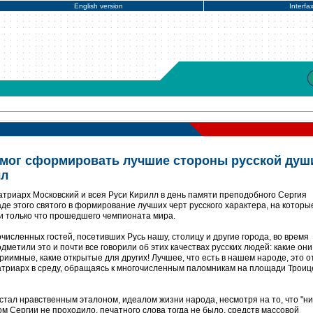
English version
Interfa
мог сформировать лучшие стороны русской душ
лл
триарх Московский и всея Руси Кирилл в день памяти преподобного Сергия
де этого святого в формирование лучших черт русского характера, на которы
ти только что прошедшего чемпионата мира.
численных гостей, посетивших Русь нашу, столицу и другие города, во время
дметили это и почти все говорили об этих качествах русских людей: какие они
риимные, какие открытые для других! Лучшее, что есть в нашем народе, это о
патриарх в среду, обращаясь к многочисленным паломникам на площади Троиц
стал нравственным эталоном, идеалом жизни народа, несмотря на то, что "ни
 Сергии не проходило, печатного слова тогда не было, средств массовой