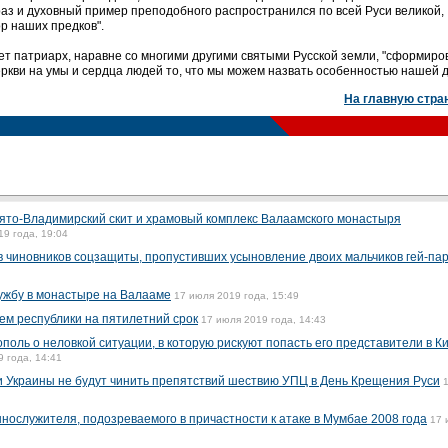
аз и духовный пример преподобного распространился по всей Руси великой,
р наших предков".
т патриарх, наравне со многими другими святыми Русской земли, "сформиро
еркви на умы и сердца людей то, что мы можем назвать особенностью нашей д
На главную стра
ято-Владимирский скит и храмовый комплекс Валаамского монастыря
19 года, 19:04
в чиновников соцзащиты, пропустивших усыновление двоих мальчиков гей-па
ужбу в монастыре на Валааме
17 июля 2019 года, 15:49
м республики на пятилетний срок
17 июля 2019 года, 14:43
оль о неловкой ситуации, в которую рискуют попасть его представители в Ки
 года, 14:41
и Украины не будут чинить препятствий шествию УПЦ в День Крещения Руси
нослужителя, подозреваемого в причастности к атаке в Мумбае 2008 года
17 