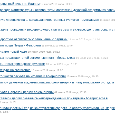
здничный визит на Валаам
12 июля 2019 года, 11:00
реводе магистратуры и аспирантуры Московской духовной академии из лавры
ную лицензию на алкоголь для иностранных туристов-немусульман
11 июля 20
зал в проведении референдума о статусе земли в сквере, где планировали с
дростков от "взрослых" отношений с парнями
11 июля 2019 года, 11:44
ния мощи Петра и Февронии
11 июля 2019 года, 10:54
алааме новый храм
10 июля 2019 года, 16:12
ва представителей сексменьшинств - Москалькова
10 июля 2019 года, 13:23
ть новых приходов за рубежом
10 июля 2019 года, 13:11
т курс на сближение
10 июля 2019 года, 11:08
обности раскола на Украине и в Черногории
10 июля 2019 года, 10:30
гской духовной академии, патриаршего викария и главу молодежного отдела
кола Сербской церкви в Черногории
09 июля 2019 года, 17:30
славной церкви оказались неповрежденными при взрывах боеприпасов в
9 года, 17:26
енили крестный ход из-за отсутствия средств на оплату услуг милиции, медик
а, 12:57