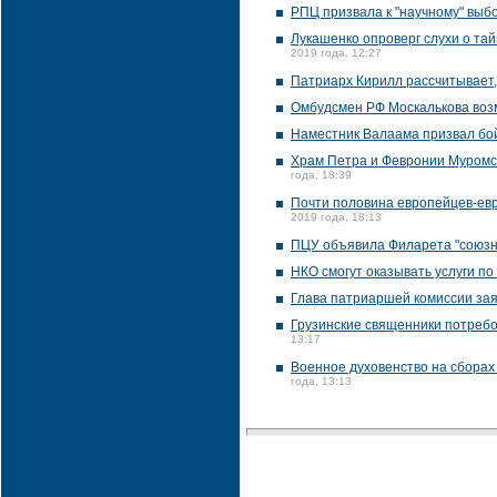
РПЦ призвала к "научному" выб
Лукашенко опроверг слухи о та
2019 года, 12:27
Патриарх Кирилл рассчитывает,
Омбудсмен РФ Москалькова возм
Наместник Валаама призвал бой
Храм Петра и Февронии Муромск
года, 18:39
Почти половина европейцев-евр
2019 года, 18:13
ПЦУ объявила Филарета "союзн
НКО смогут оказывать услуги по
Глава патриаршей комиссии за
Грузинские священники потреб
13:17
Военное духовенство на сборах
года, 13:13