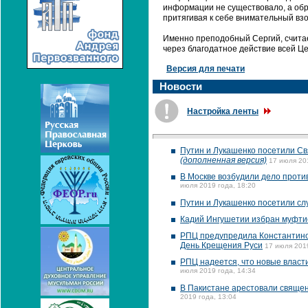
информации не существовало, а обр
притягивая к себе внимательный взо
Именно преподобный Сергий, считае
через благодатное действие всей Ц
Версия для печати
Новости
Настройка ленты
Путин и Лукашенко посетили Св
(дополненная версия)
17 июля 20
В Москве возбудили дело проти
июля 2019 года, 18:20
Путин и Лукашенко посетили сл
Кадий Ингушетии избран муфтие
РПЦ предупредила Константиноп
День Крещения Руси
17 июля 2019
РПЦ надеется, что новые власт
июля 2019 года, 14:34
В Пакистане арестовали священ
2019 года, 13:04