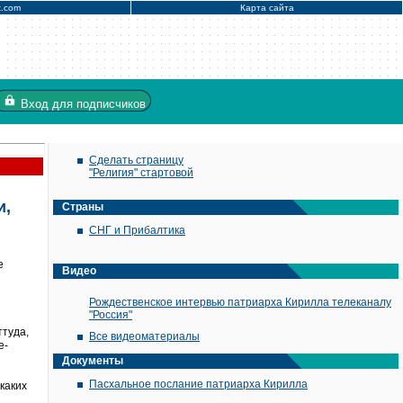
x.com
Карта сайта
Вход
для подписчиков
Сделать страницу
"Религия" стартовой
и,
Страны
СНГ и Прибалтика
е
Видео
Рождественское интервью патриарха Кирилла телеканалу
"Россия"
ттуда,
Все видеоматериалы
е-
Документы
Пасхальное послание патриарха Кирилла
каких