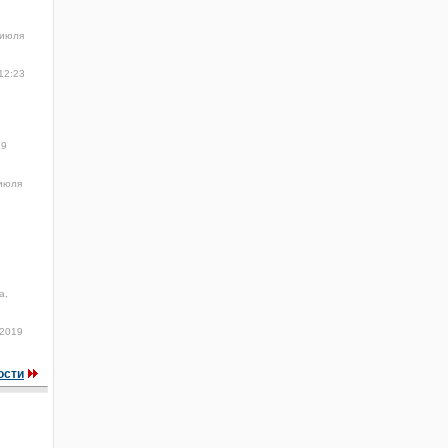
 июля
12:23
19
июля
а,
 2019
ости