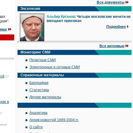
Все документы
Эксклюзив
вал
Альбир Крганов
: Четыре московские мечети не
вмещают прихожан
уши".
Подробнее
ницу
Все интервью
Мониторинг СМИ
Печатные СМИ
Электронные и сетевые СМИ
Справочные материалы
рой
17
Биографии
Статистика
Другие материалы
еве в
Аналитика
17
Архив новостей 1989-2004 гг.
июля
О сайте