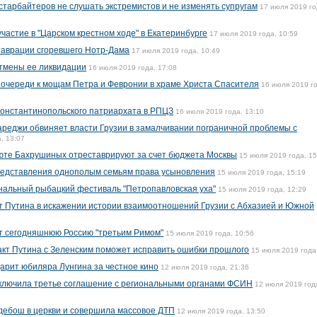
старбайтеров не слушать экстремистов и не изменять супругам
17 июля 2019 го
участие в "Царском крестном ходе" в Екатеринбурге
17 июля 2019 года, 10:59
таврации сгоревшего Нотр-Дама
17 июля 2019 года, 10:49
отмены ее ликвидации
16 июля 2019 года, 17:08
 очереди к мощам Петра и Февронии в храме Христа Спасителя
16 июля 2019 г
Константинопольского патриархата в РПЦЗ
16 июля 2019 года, 13:10
реджи обвиняет власти Грузии в замалчивании пограничной проблемы с
, 13:07
юте Бахрушиных отреставрируют за счет бюджета Москвы
15 июля 2019 года, 15
редставления однополым семьям права усыновления
15 июля 2019 года, 15:19
нальный рыбацкий фестиваль "Петропавловская уха"
15 июля 2019 года, 12:29
т Путина в искажении истории взаимоотношений Грузии с Абхазией и Южной
т сегодняшнюю Россию "третьим Римом"
15 июля 2019 года, 10:56
акт Путина с Зеленским поможет исправить ошибки прошлого
15 июля 2019 года
арит юбиляра Лунгина за честное кино
12 июля 2019 года, 21:36
ключила третье соглашение с региональными органами ФСИН
12 июля 2019 год
 дебош в церкви и совершила массовое ДТП
12 июля 2019 года, 13:50