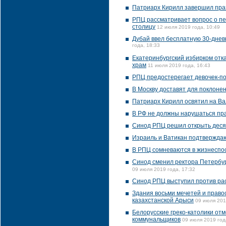
Патриарх Кирилл завершил пра
РПЦ рассматривает вопрос о пе
столицу
12 июля 2019 года, 10:49
Дубай ввел бесплатную 30-днев
года, 18:33
Екатеринбургский избирком отка
храм
11 июля 2019 года, 16:43
РПЦ предостерегает девочек-по
В Москву доставят для поклоне
Патриарх Кирилл освятил на В
В РФ не должны нарушаться пра
Синод РПЦ решил открыть деся
Израиль и Ватикан подтверждаю
В РПЦ сомневаются в жизнеспос
Синод сменил ректора Петербур
09 июля 2019 года, 17:32
Синод РПЦ выступил против рас
Здания восьми мечетей и право
казахстанской Арыси
09 июля 201
Белорусские греко-католики отм
коммунальщиков
09 июля 2019 год