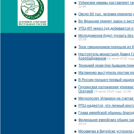
Узбекские имамы наставляют га
11:04
Около 60 тыс. человек приняли 
Во Франции принят закон о рес
УПЦ-КП через суд добивается 
Молодоженов будут пускать без
15:36
Трое священников перешли из 
Настоятель монастыря Давид Га
Азербайджаном
16 июля 2019 года
Троицкий храм при бывшем при
Матвиенко выступила против п
В России прошел первый нацио
Грузинская патриархия упрекае
Осетией
15 июля 2019 года, 11:08
Митрополит Иларион не считае
РПЦ надеется, что личный конт
Глава еврейской общины благод
Федерация еврейских общин за
14:37
Москвичка в Витебске устроила