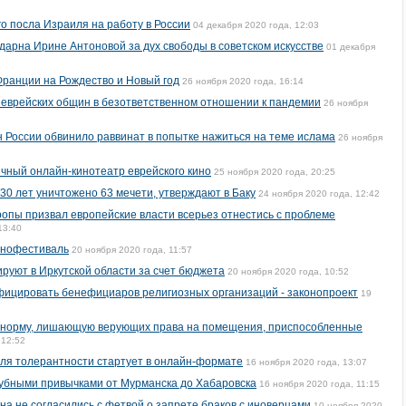
о посла Израиля на работу в России
04 декабря 2020 года, 12:03
дарна Ирине Антоновой за дух свободы в советском искусстве
01 декабря
Франции на Рождество и Новый год
26 ноября 2020 года, 16:14
 еврейских общин в безответственном отношении к пандемии
26 ноября
 России обвинило раввинат в попытке нажиться на теме ислама
26 ноября
чный онлайн-кинотеатр еврейского кино
25 ноября 2020 года, 20:25
30 лет уничтожено 63 мечети, утверждают в Баку
24 ноября 2020 года, 12:42
опы призвал европейские власти всерьез отнестись с проблеме
13:40
инофестиваль
20 ноября 2020 года, 11:57
ируют в Иркутской области за счет бюджета
20 ноября 2020 года, 10:52
фицировать бенефициаров религиозных организаций - законопроект
19
 норму, лишающую верующих права на помещения, приспособленные
 12:52
ля толерантности стартует в онлайн-формате
16 ноября 2020 года, 13:07
губными привычками от Мурманска до Хабаровска
16 ноября 2020 года, 11:15
а не согласились с фетвой о запрете браков с иноверцами
10 ноября 2020