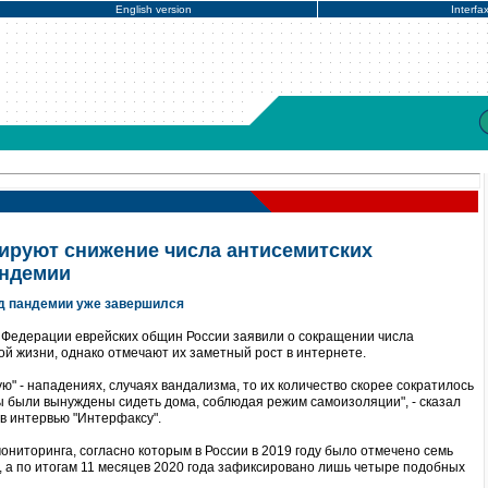
English version
Interfa
ируют снижение числа антисемитских
андемии
од пандемии уже завершился
 Федерации еврейских общин России заявили о сокращении числа
ой жизни, однако отмечают их заметный рост в интернете.
ую" - нападениях, случаях вандализма, то их количество скорее сократилось
иты были вынуждены сидеть дома, соблюдая режим самоизоляции", - сказал
в интервью "Интерфаксу".
ониторинга, согласно которым в России в 2019 году было отмечено семь
, а по итогам 11 месяцев 2020 года зафиксировано лишь четыре подобных