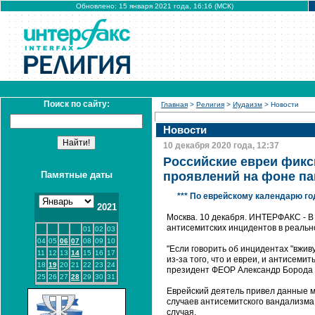
Обновлено: 15 января 2021 года, 16:16 (МСК)
Поиск по сайту:
Главная
>
Религия
>
Иудаизм
> Новости
Новости
10 декабря 2020 года, 12:37
Российские евреи фикс
Памятные даты
проявлений на фоне п
*** По еврейскому календарю г
2021
Москва. 10 декабря. ИНТЕРФАКС - В
антисемитских инцидентов в реальн
01
02
03
04
05
06
07
08
09
10
"Если говорить об инцидентах "вжив
11
12
13
14
15
16
17
из-за того, что и евреи, и антисем
18
19
20
21
22
23
24
президент ФЕОР Александр Борода 
25
26
27
28
29
30
31
Еврейский деятель привел данные м
случаев антисемитского вандализма
случая.