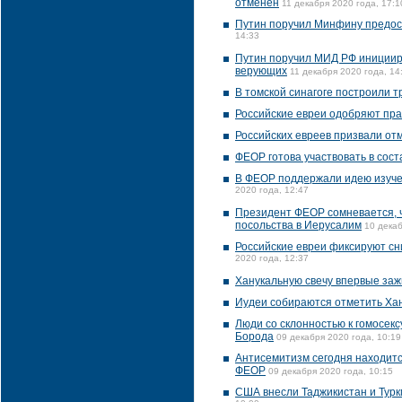
отменен
11 декабря 2020 года, 17:1
Путин поручил Минфину предос
14:33
Путин поручил МИД РФ инициир
верующих
11 декабря 2020 года, 14
В томской синагоге построили 
Российские евреи одобряют пра
Российских евреев призвали от
ФЕОР готова участвовать в сос
В ФЕОР поддержали идею изучен
2020 года, 12:47
Президент ФЕОР сомневается, 
посольства в Иерусалим
10 декаб
Российские евреи фиксируют с
2020 года, 12:37
Ханукальную свечу впервые заж
Иудеи собираются отметить Ха
Люди со склонностью к гомосекс
Борода
09 декабря 2020 года, 10:19
Антисемитизм сегодня находится
ФЕОР
09 декабря 2020 года, 10:15
США внесли Таджикистан и Турк