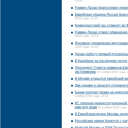
10:00
Раввин Лазар благословил новог
Еврейская община России благо
2020 года, 12:25
Комендантский час отменят во 
Раввин Лазар отверг обвинения
2020 года, 12:53
Духовное управление мусульман
2020 года, 12:42
Начал работу первый русскоязы
В Карабахе за последние почти 
Президент Совета раввинов Евр
экстремизма
20 ноября 2020 года, 
В Москве открылся еврейский к
Две церкви и синагогу отремонт
Банки получат право не иденти
ноября 2020 года, 20:11
КС признал неконституционной
ими под храм
18 ноября 2020 года,
В Еврейском музее Москвы неде
Российские евреи борются с па
Муфтий Москвы и ДУМ Татарстан