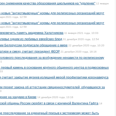
оен снижением качества образования школьников на "удаленке"
12 января
о новые "антиотмывочные" нормы для религиозных организаций могут
варя 2021 года, 12:59
о новые "антиотмывочные" нормы для религиозных организаций могут
варя 2021 года, 12:59
вековечить память академика Халатникова
11 января 2021 года, 10:03
оливье одним из любимых еврейских блюд
31 декабря 2020 года, 12:54
ии Белоруссии подписали обращение о мире
22 декабря 2020 года, 10:20
сатире и смеху, считает президент ФЕОР
21 декабря 2020 года, 18:16
уголовного преследования за возбуждение ненависти по религиозному
41
 первый камень в основание крупного общинного центра в подмосковных
:03
и считает закрытие музеев излишней мерой профилактики коронавируса
ии проект закона об аттестации священнослужителей, обучавшихся за
43
ние на ханукию в Киеве
14 декабря 2020 года, 13:16
ской общины России скорбят в связи с кончиной Валентина Гафта
14
ное преследование за единичный призыв к экстремизму может быть