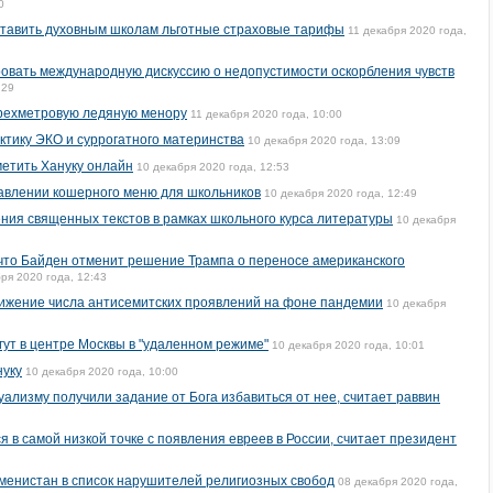
0
тавить духовным школам льготные страховые тарифы
11 декабря 2020 года,
овать международную дискуссию о недопустимости оскорбления чувств
:29
трехметровую ледяную менору
11 декабря 2020 года, 10:00
ктику ЭКО и суррогатного материнства
10 декабря 2020 года, 13:09
метить Хануку онлайн
10 декабря 2020 года, 12:53
тавлении кошерного меню для школьников
10 декабря 2020 года, 12:49
ия священных текстов в рамках школьного курса литературы
10 декабря
что Байден отменит решение Трампа о переносе американского
ря 2020 года, 12:43
нижение числа антисемитских проявлений на фоне пандемии
10 декабря
гут в центре Москвы в "удаленном режиме"
10 декабря 2020 года, 10:01
нуку
10 декабря 2020 года, 10:00
уализму получили задание от Бога избавиться от нее, считает раввин
 в самой низкой точке с появления евреев в России, считает президент
менистан в список нарушителей религиозных свобод
08 декабря 2020 года,