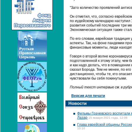
"Зато количество проявлений антисе
Он отметил, что, согласно еврейско
по иудейскому календарю наступил 1
развития событий последние три ме
Экономическая ситуация также стала
По его словам, еврейская традиция 
аспекты. Так, на фоне пандемии пр
финансовые моменты, люди находят в
Говоря о второй волне коронавируса
подготовленной к этому этапу, чем 
и как надо делать, что в помещении 
сказал Борода. Тем не менее, по е
дистанционно, чтобы те, кто опасае
чувствовали бы себя покинутыми.
Полный текст интервью см. в руб
Версия для печати
Новости
Фильмы Грачевского воспитали 
Лазар
15 января 2021 года, 12:06
Глава еврейской общины России
10:10