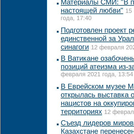
Материалы СМИ: "В п
настоящей любви"
15
года, 17:40
Подготовлен проект 
единственной за Ура
синагоги
12 февраля 202
В Ватикане озабочен
позиций атеизма из-з
февраля 2021 года, 13:54
В Еврейском музее 
открылась выставка 
нацистов на оккупир
территориях
12 февраля
Съезд лидеров миров
Казахстане перенесен