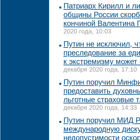
Патриарх Кирилл и л
общины России скорбя
кончиной Валентина 
2020 года, 10:03
Путин не исключил, ч
преследование за ед
к экстремизму может
декабря 2020 года, 17:10
Путин поручил Минф
предоставить духов
льготные страховые 
декабря 2020 года, 14:33
Путин поручил МИД 
международную диск
недопустимости оско