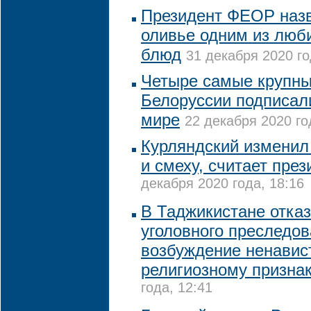
Президент ФЕОР назв
оливье одним из люб
блюд
31 декабря 2020 го
Четыре самые крупн
Белоруссии подписал
мире
22 декабря 2020 го
Курляндский изменил 
и смеху, считает пре
декабря 2020 года, 18:16
В Таджикистане отказ
уголовного преследов
возбуждение ненавис
религиозному призна
года, 12:41