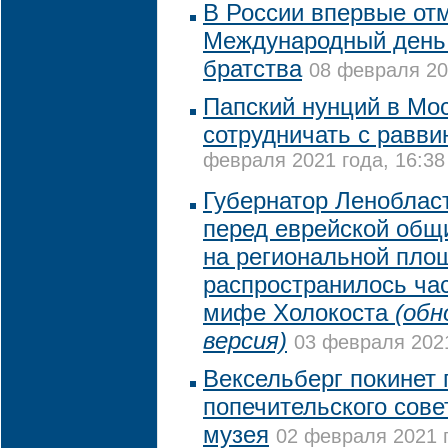
В России впервые от
Международный день 
братства
08 февраля 20
Папский нунций в Мо
сотрудничать с равви
февраля 2021 года, 16:38
Губернатор Леноблас
перед еврейской общи
на региональной пло
распространилось ча
мифе Холокоста
(обн
версия)
03 февраля 2021
Вексельберг покинет 
попечительского сове
музея
02 февраля 2021 г