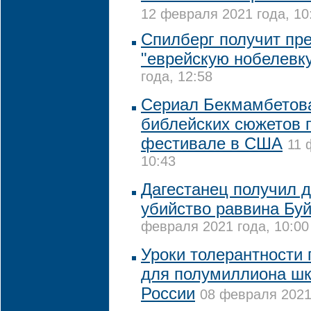
12 февраля 2021 года, 10
Спилберг получит пре
"еврейскую нобелевк
года, 12:58
Сериал Бекмамбетова
библейских сюжетов 
фестивале в США
11 
10:43
Дагестанец получил д
убийство раввина Бу
февраля 2021 года, 10:00
Уроки толерантности
для полумиллиона шк
России
08 февраля 2021 