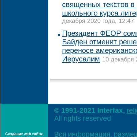
священных текстов в
школьного курса лит
декабря 2020 года, 12:47
Президент ФЕОР сомн
Байден отменит реше
переносе американско
Иерусалим
10 декабря 
© 1991-2021 Interfax,
rel
All rights reserved
Вся информация, размещ
Создание web сайта: