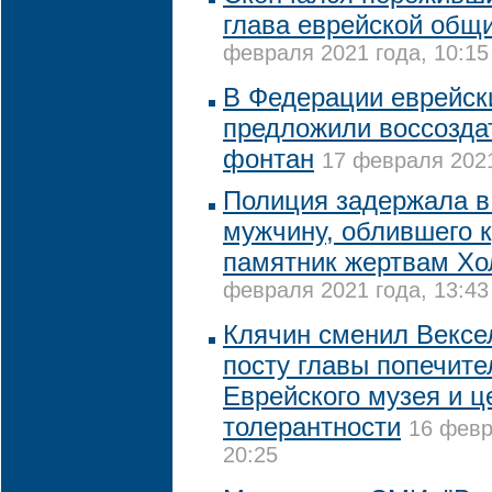
глава еврейской общ
февраля 2021 года, 10:15
В Федерации еврейск
предложили воссозда
фонтан
17 февраля 2021
Полиция задержала в
мужчину, облившего 
памятник жертвам Хо
февраля 2021 года, 13:43
Клячин сменил Вексе
посту главы попечите
Еврейского музея и ц
толерантности
16 февр
20:25