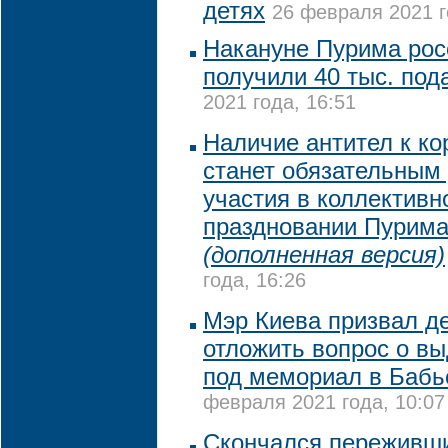
детях
26 февраля 2021 г
Накануне Пурима рос
получили 40 тыс. под
2021 года, 16:51
Наличие антител к ко
станет обязательным
участия в коллективн
праздновании Пурима
(дополненная версия)
года, 16:26
Мэр Киева призвал д
отложить вопрос о в
под мемориал в Бабь
февраля 2021 года, 10:07
Скончался переживш