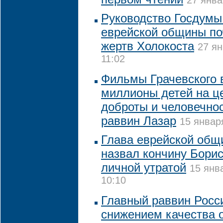
27 янва
Руководство Госдумы
еврейской общины по
жертв Холокоста
27 ян
11:02
Фильмы Грачевского 
миллионы детей на ц
доброты и человечнос
раввин Лазар
15 январ
Глава еврейской общ
назвал кончину Борис
личной утратой
15 янв
10:10
Главный раввин Росс
снижением качества 