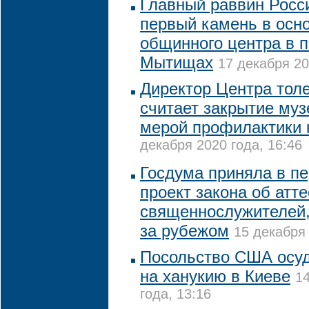
Главный раввин Росс
первый камень в осно
общинного центра в 
Мытищах
17 декабря 20
Директор Центра тол
считает закрытие му
мерой профилактики 
декабря 2020 года, 16:46
Госдума приняла в п
проект закона об атт
священнослужителей
за рубежом
15 декабря 
Посольство США осу
на ханукию в Киеве
1
года, 13:16