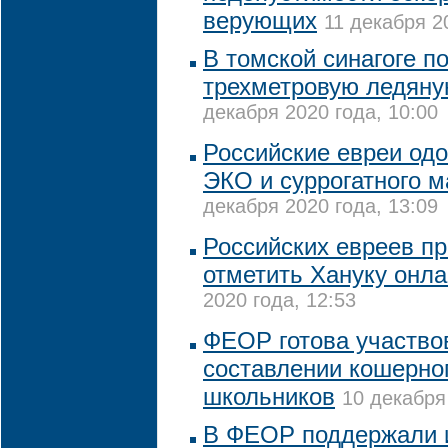
верующих
11 декабря 2
В томской синагоге п
трехметровую ледяну
декабря 2020 года, 10:00
Российские евреи од
ЭКО и суррогатного м
декабря 2020 года, 13:09
Российских евреев п
отметить Хануку онл
2020 года, 12:53
ФЕОР готова участво
составлении кошерно
школьников
10 декабря
В ФЕОР поддержали 