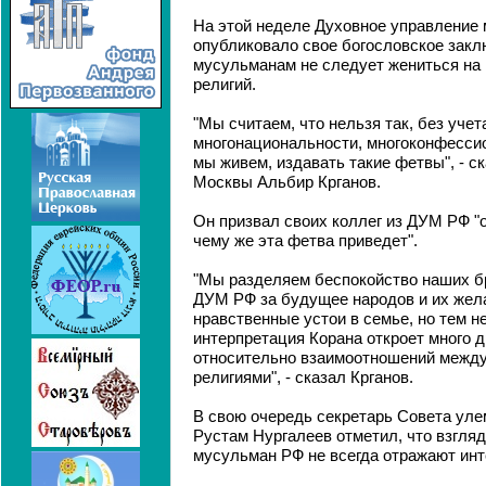
На этой неделе Духовное управление
опубликовало свое богословское закл
мусульманам не следует жениться на
религий.
"Мы считаем, что нельзя так, без уче
многонациональности, многоконфессио
мы живем, издавать такие фетвы", - с
Москвы Альбир Крганов.
Он призвал своих коллег из ДУМ РФ "о
чему же эта фетва приведет".
"Мы разделяем беспокойство наших б
ДУМ РФ за будущее народов и их жел
нравственные устои в семье, но тем н
интерпретация Корана откроет много д
относительно взаимоотношений межд
религиями", - сказал Крганов.
В свою очередь секретарь Совета ул
Рустам Нургалеев отметил, что взгля
мусульман РФ не всегда отражают ин