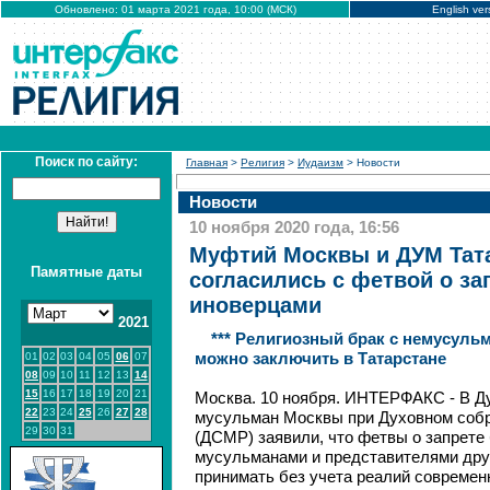
Обновлено: 01 марта 2021 года, 10:00 (МСК)
English ver
Поиск по сайту:
Главная
>
Религия
>
Иудаизм
> Новости
Новости
10 ноября 2020 года, 16:56
Муфтий Москвы и ДУМ Тата
Памятные даты
согласились с фетвой о за
иноверцами
2021
*** Религиозный брак с немусуль
01
02
03
04
05
06
07
можно заключить в Татарстане
08
09
10
11
12
13
14
15
16
17
18
19
20
21
Москва. 10 ноября. ИНТЕРФАКС - В Д
22
23
24
25
26
27
28
мусульман Москвы при Духовном соб
29
30
31
(ДСМР) заявили, что фетвы о запрете
мусульманами и представителями друг
принимать без учета реалий современ