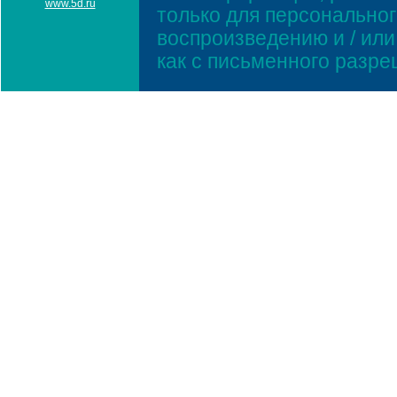
www.5d.ru
только для персонально
воспроизведению и / ил
как с письменного разр