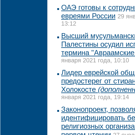
ОАЭ готовы к сотрудн
евреями России
29 ян
13:12
Высший мусульманск
Палестины осудил ис
термина "Авраамские
января 2021 года, 10:10
Лидер еврейской общ
предостерег от стира
Холокосте
(дополненн
января 2021 года, 19:14
Законопроект, позво
идентифицировать б
религиозных организа
первом чтении