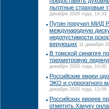
предоставить духов
льготные страховые 
декабря 2020 года, 14:33
Путин поручил МИД 
международную диск
недопустимости оско
верующих
11 декабря 2
В томской синагоге п
трехметровую ледяну
декабря 2020 года, 10:00
Российские евреи од
ЭКО и суррогатного м
декабря 2020 года, 13:09
Российских евреев п
отметить Хануку онл