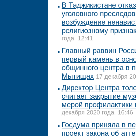
В Таджикистане отказ
уголовного преследов
возбуждение ненавис
религиозному призна
года, 12:41
Главный раввин Росс
первый камень в осно
общинного центра в 
Мытищах
17 декабря 20
Директор Центра тол
считает закрытие му
мерой профилактики 
декабря 2020 года, 16:46
Госдума приняла в п
проект закона об атт