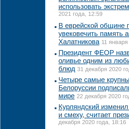
использовать экстре
2021 года, 12:59
В еврейской общине 
увековечить память 
Халатникова
11 января
Президент ФЕОР назв
оливье одним из люб
блюд
31 декабря 2020 го
Четыре самые крупн
Белоруссии подписал
мире
22 декабря 2020 го
Курляндский изменил 
и смеху, считает пре
декабря 2020 года, 18:16