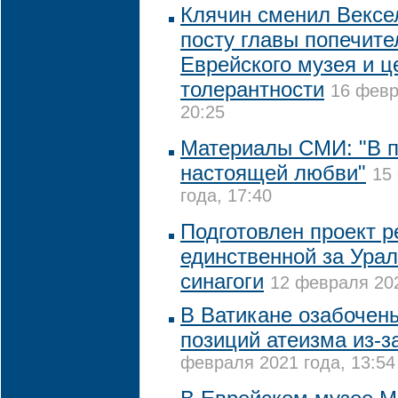
Клячин сменил Вексе
посту главы попечите
Еврейского музея и ц
толерантности
16 февр
20:25
Материалы СМИ: "В п
настоящей любви"
15
года, 17:40
Подготовлен проект 
единственной за Ура
синагоги
12 февраля 202
В Ватикане озабочен
позиций атеизма из-з
февраля 2021 года, 13:54