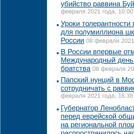
убийство раввина Бу
февраля 2021 года, 10:00
Уроки толерантности
для полумиллиона шк
России
08 февраля 2021 
В России впервые от
Международный день 
братства
08 февраля 20
Папский нунций в Мо
сотрудничать с равви
февраля 2021 года, 16:38
Губернатор Леноблас
перед еврейской общи
на региональной пло
распространилось ча