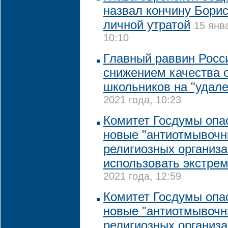
назвал кончину Борис
личной утратой
15 янв
10:10
Главный раввин Росс
снижением качества 
школьников на "удале
2021 года, 10:23
Комитет Госдумы опас
новые "антиотмывочн
религиозных организа
использовать экстре
2021 года, 12:59
Комитет Госдумы опас
новые "антиотмывочн
религиозных организа