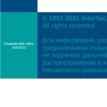
© 1991-2021 Interfax
All rights reserved
Вся информация, ра
Создание web сайта:
предназначена тольк
www.5d.ru
не подлежит дальней
распространению в к
письменного разреш