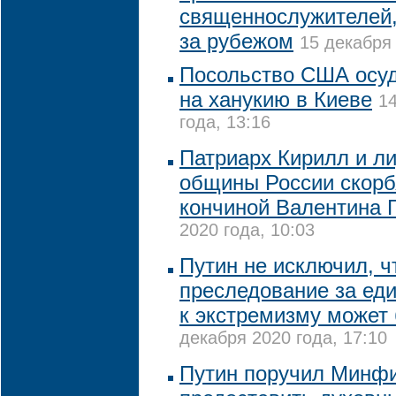
священнослужителей
за рубежом
15 декабря 
Посольство США осу
на ханукию в Киеве
1
года, 13:16
Патриарх Кирилл и л
общины России скорбя
кончиной Валентина 
2020 года, 10:03
Путин не исключил, ч
преследование за ед
к экстремизму может
декабря 2020 года, 17:10
Путин поручил Минф