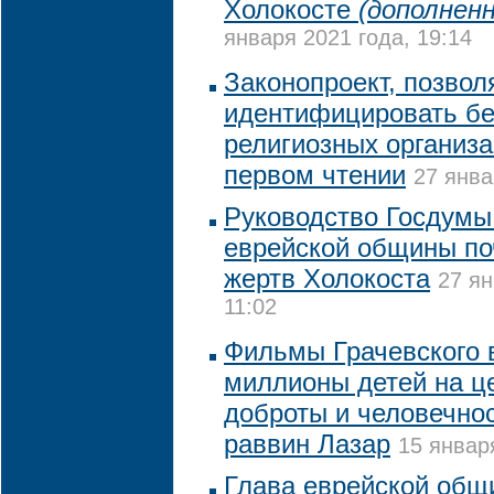
Холокосте
(дополненн
января 2021 года, 19:14
Законопроект, позво
идентифицировать б
религиозных организа
первом чтении
27 янва
Руководство Госдумы
еврейской общины по
жертв Холокоста
27 ян
11:02
Фильмы Грачевского 
миллионы детей на ц
доброты и человечнос
раввин Лазар
15 январ
Глава еврейской общ