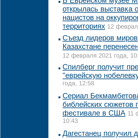
В Еврейском музее 
открылась выставка 
нацистов на оккупир
территориях
12 февраля
Съезд лидеров миров
Казахстане перенесен
12 февраля 2021 года, 10
Спилберг получит пре
"еврейскую нобелевк
года, 12:58
Сериал Бекмамбетова
библейских сюжетов 
фестивале в США
11 
10:43
Дагестанец получил д