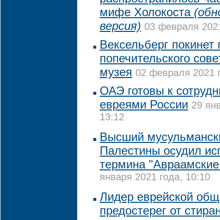
мифе Холокоста
(обн
версия)
03 февраля 2021
Вексельберг покинет 
попечительского сове
музея
02 февраля 2021 г
ОАЭ готовы к сотрудн
евреями России
29 ян
13:12
Высший мусульманск
Палестины осудил ис
термина "Авраамские
января 2021 года, 10:10
Лидер еврейской общ
предостерег от стира