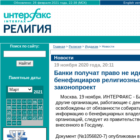
Обновлено: 26 февраля 2021 года, 22:38 (МСК)
English ver
Поиск по сайту:
Главная
>
Религия
>
Иудаизм
> Новости
Новости
19 ноября 2020 года, 20:11
Банки получат право не и
Памятные даты
бенефициаров религиозных
законопроект
2021
Москва. 19 ноября. ИНТЕРФАКС - Ба
01
02
03
04
05
06
07
другие организации, работающие с де
08
09
10
11
12
13
14
освобождены от обязанности собирать
15
16
17
18
19
20
21
информацию о бенефициарных владел
22
23
24
25
26
27
28
организаций, следует из правительств
29
30
31
внесенного в Госдуму.
Документ (№1056820-7) опубликован в