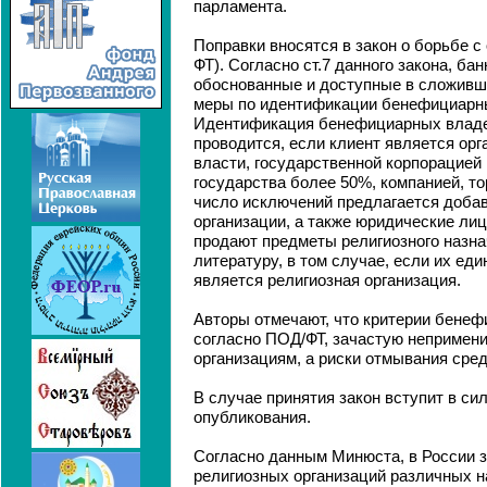
парламента.
Поправки вносятся в закон о борьбе 
ФТ). Согласно ст.7 данного закона, б
обоснованные и доступные в сложивш
меры по идентификации бенефициарн
Идентификация бенефициарных владе
проводится, если клиент является орг
власти, государственной корпорацией 
государства более 50%, компанией, т
число исключений предлагается доба
организации, а также юридические лиц
продают предметы религиозного назна
литературу, в том случае, если их е
является религиозная организация.
Авторы отмечают, что критерии бенеф
согласно ПОД/ФТ, зачастую непримен
организациям, а риски отмывания сред
В случае принятия закон вступит в си
опубликования.
Согласно данным Минюста, в России з
религиозных организаций различных н