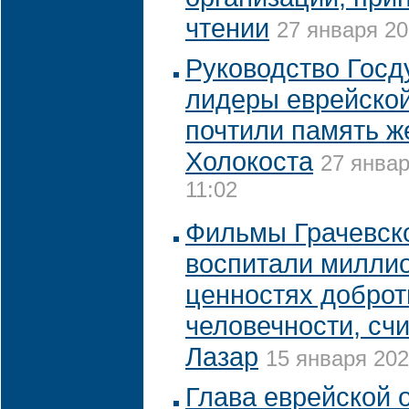
чтении
27 января 20
Руководство Госд
лидеры еврейско
почтили память ж
Холокоста
27 январ
11:02
Фильмы Грачевск
воспитали миллио
ценностях доброт
человечности, сч
Лазар
15 января 202
Глава еврейской