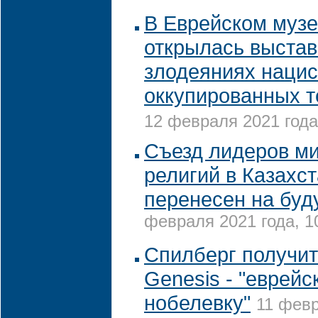
В Еврейском муз
открылась выстав
злодеяниях нацис
оккупированных т
12 февраля 2021 года
Съезд лидеров м
религий в Казахс
перенесен на буд
февраля 2021 года, 1
Спилберг получи
Genesis - "еврейс
нобелевку"
11 февр