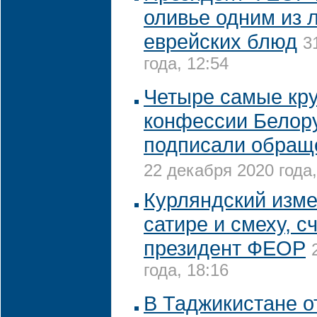
оливье одним из
еврейских блюд
3
года, 12:54
Четыре самые кр
конфессии Белор
подписали обращ
22 декабря 2020 года,
Курляндский изме
сатире и смеху, с
президент ФЕОР
года, 18:16
В Таджикистане о