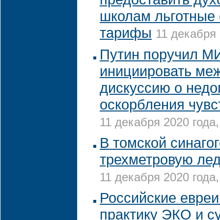
школам льготные
тарифы
11 декабря 
Путин поручил М
инициировать ме
дискуссию о недо
оскорбления чув
11 декабря 2020 года,
В томской синаго
трехметровую ле
11 декабря 2020 года,
Российские евреи
практику ЭКО и с