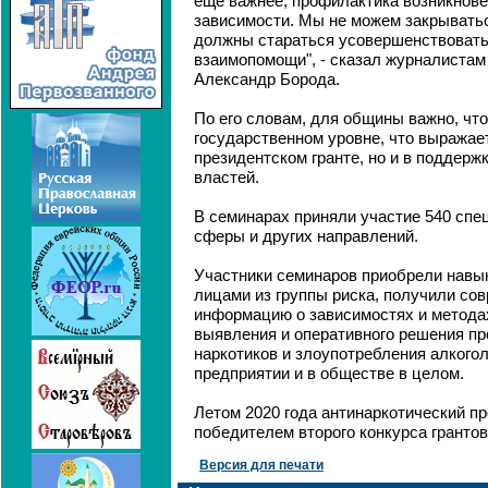
ещё важнее, профилактика возникнов
зависимости. Мы не можем закрываться
должны стараться усовершенствоватьс
взаимопомощи", - сказал журналиста
Александр Борода.
По его словам, для общины важно, чт
государственном уровне, что выражает
президентском гранте, но и в поддерж
властей.
В семинарах приняли участие 540 спе
сферы и других направлений.
Участники семинаров приобрели навы
лицами из группы риска, получили со
информацию о зависимостях и метода
выявления и оперативного решения п
наркотиков и злоупотребления алкогол
предприятии и в обществе в целом.
Летом 2020 года антинаркотический п
победителем второго конкурса грантов
Версия для печати