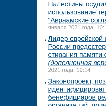
Палестины осуди
использование т
"Авраамские согл
января 2021 года, 10:
Лидер еврейской
России предостер
стирания памяти 
(дополненная вер
2021 года, 19:14
Законопроект, по
идентифицироват
бенефициаров ре
организаций, при