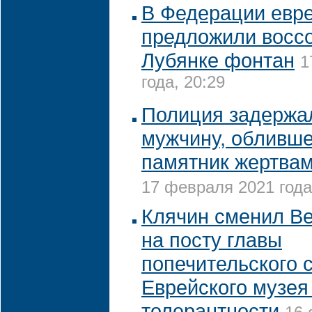
В Федерации евр
предложили воссо
Лубянке фонтан
1
года, 20:29
Полиция задержа
мужчину, обливше
памятник жертвам
17 февраля 2021 года
Клячин сменил Ве
на посту главы
попечительского 
Еврейского музея
толерантности