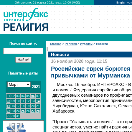
Обновлено: 01 марта 2021 года, 10:00 (МСК)
English ver
Поиск по сайту:
Главная
>
Религия
>
Иудаизм
> Новости
Новости
16 ноября 2020 года, 11:15
Российские евреи борются
Памятные даты
привычками от Мурманска 
Москва. 16 ноября. ИНТЕРФАКС - В
2021
и помочь" Федерация еврейских общин
двухдневных семинаров по профилакт
01
02
03
04
05
06
07
зависимостей, мероприятия принимали
08
09
10
11
12
13
14
Биробиджан, Южно-Сахалинск, Севаст
15
16
17
18
19
20
21
Хабаровск.
22
23
24
25
26
27
28
29
30
31
"Проект "Услышать и помочь" - это пр
специалистов, умение найти различны