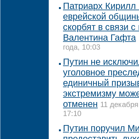
Патриарх Кирилл 
еврейской общин
скорбят в связи с
Валентина Гафта
года, 10:03
Путин не исключи
уголовное пресле
единичный призыв
экстремизму мож
отменен
11 декабря
17:10
Путин поручил М
предоставить ду