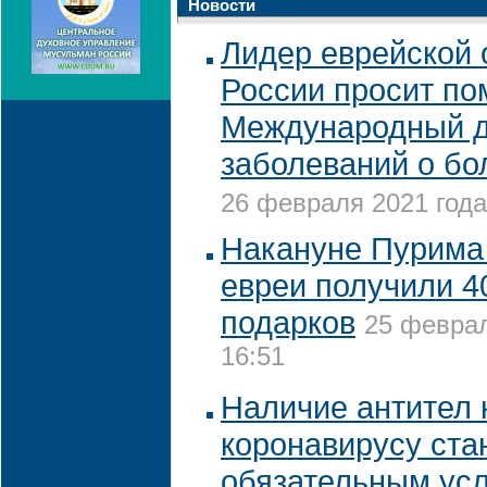
Новости
Лидер еврейской
России просит по
Международный д
заболеваний о бо
26 февраля 2021 года
Накануне Пурима
евреи получили 4
подарков
25 феврал
16:51
Наличие антител 
коронавирусу ста
обязательным ус