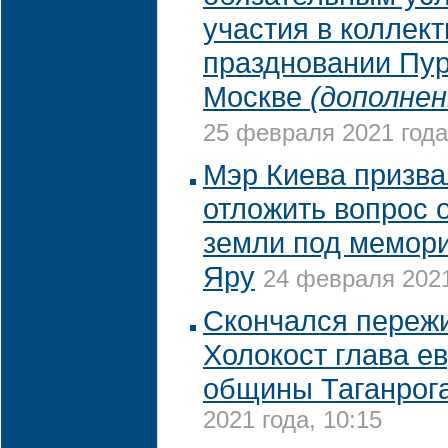
участия в коллек
праздновании Пу
Москве
(дополнен
25 февраля 2021 года
Мэр Киева призва
отложить вопрос 
земли под мемор
Яру
24 февраля 2021
Скончался переж
Холокост глава е
общины Таганрог
2021 года, 10:15