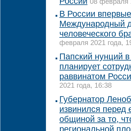
России
08 февраля 
В России впервые
Международный 
человеческого бр
февраля 2021 года, 1
Папский нунций в
планирует сотруд
раввинатом Росс
2021 года, 16:38
Губернатор Лено
извинился перед 
общиной за то, чт
региональной пл