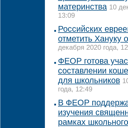
материнства
10 де
13:09
Российских еврее
отметить Хануку 
декабря 2020 года, 12
ФЕОР готова учас
составлении кош
для школьников
1
года, 12:49
В ФЕОР поддерж
изучения священн
рамках школьного