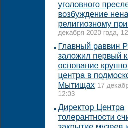
уголовного пресл
возбуждение нена
религиозному при
декабря 2020 года, 12
Главный раввин Р
заложил первый к
основание крупно
центра в подмоск
Мытищах
17 декабр
12:03
Директор Центра
толерантности сч
закрытие музеев