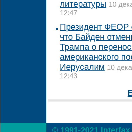
литературы
10 дек
12:47
Президент ФЕОР 
что Байден отмен
Трампа о перенос
американского по
Иерусалим
10 дека
12:43
© 1991-2021 Interfax