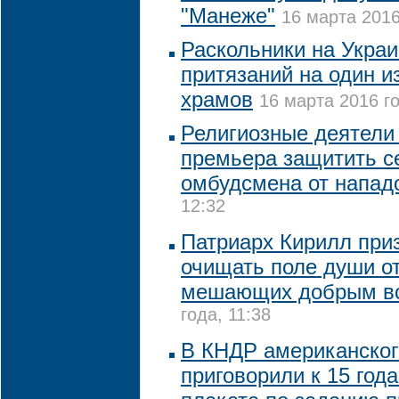
"Манеже"
16 марта 2016
Раскольники на Украи
притязаний на один и
храмов
16 марта 2016 го
Религиозные деятели
премьера защитить с
омбудсмена от напад
12:32
Патриарх Кирилл при
очищать поле души от
мешающих добрым в
года, 11:38
В КНДР американског
приговорили к 15 года