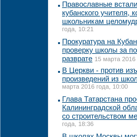
Православные встали
кубанского учителя, 
школьникам целомуд
года, 10:21
Прокуратура на Кубан
проверку школы за по
разврате
15 марта 2016 
В Церкви - против из
произведений из шко
марта 2016 года, 10:00
Глава Татарстана про
Калининградской обл
со строительством м
года, 18:36
В школах Москвы мог