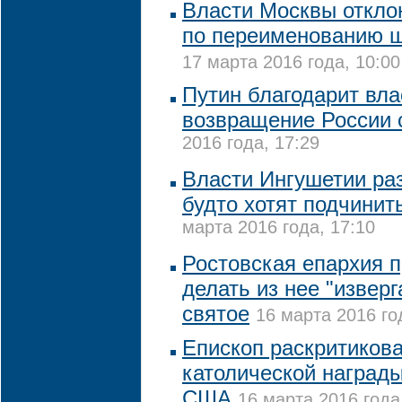
Власти Москвы откло
по переименованию ш
17 марта 2016 года, 10:00
Путин благодарит вла
возвращение России 
2016 года, 17:29
Власти Ингушетии ра
будто хотят подчинит
марта 2016 года, 17:10
Ростовская епархия 
делать из нее "изверг
святое
16 марта 2016 го
Епископ раскритиков
католической награды
США
16 марта 2016 года