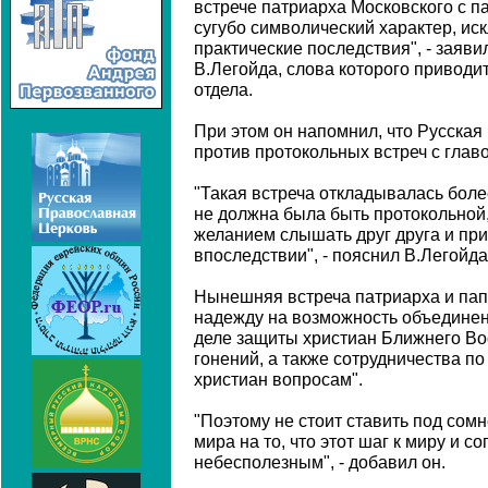
встрече патриарха Московского с п
сугубо символический характер, и
практические последствия", - заяви
В.Легойда, слова которого приводи
отдела.
При этом он напомнил, что Русская
против протокольных встреч с глав
"Такая встреча откладывалась более
не должна была быть протокольной
желанием слышать друг друга и пр
впоследствии", - пояснил В.Легойда
Нынешняя встреча патриарха и папы
надежду на возможность объединен
деле защиты христиан Ближнего Во
гонений, а также сотрудничества п
христиан вопросам".
"Поэтому не стоит ставить под сом
мира на то, что этот шаг к миру и 
небесполезным", - добавил он.