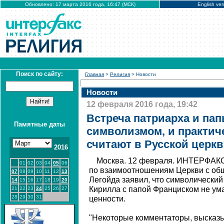
Обновлено: 17 марта 2016 года, 16:47 (МСК)
English ver
Поиск по сайту:
Главная
>
Религия
> Новости
Новости
12 февраля 2016 года, 19:42
Встреча патриарха и пап
Памятные даты
символизмом, и практич
считают в Русской церк
2016
Москва. 12 февраля. ИНТЕРФАКС 
01
02
03
04
05
06
по взаимоотношениям Церкви с о
07
08
09
10
11
12
13
Легойда заявил, что символический
14
15
16
17
18
19
20
Кирилла с папой Франциском не ума
21
22
23
24
25
26
27
28
29
30
31
ценности.
"Некоторые комментаторы, высказы