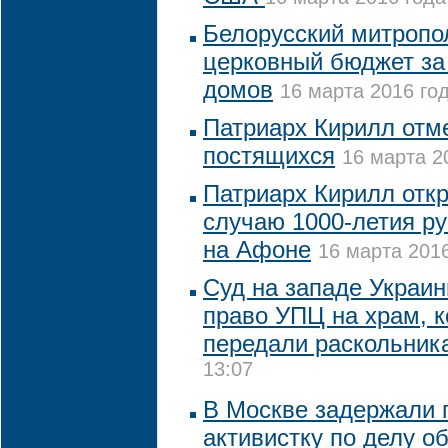
Белорусский митропо
церковный бюджет за
домов
16 марта 2016 год
Патриарх Кирилл отме
постящихся
16 марта 2
Патриарх Кирилл отк
случаю 1000-летия ру
на Афоне
16 марта 2016
Суд на западе Украи
право УПЦ на храм, 
передали раскольник
13:07
В Москве задержали 
активистку по делу о