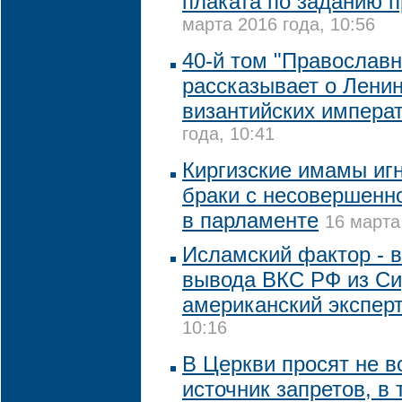
плаката по заданию п
марта 2016 года, 10:56
40-й том "Православ
рассказывает о Ленин
византийских импера
года, 10:41
Киргизские имамы игн
браки с несовершенн
в парламенте
16 марта
Исламский фактор - в
вывода ВКС РФ из Си
американский экспер
10:16
В Церкви просят не в
источник запретов, в