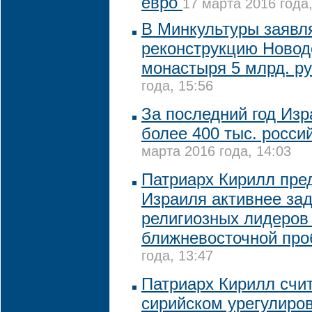
евро
17 марта 2016 года,
В Минкультуры заявл
реконструкцию Новод
монастыря 5 млрд. р
года, 15:56
За последний год Изр
более 400 тыс. росси
марта 2016 года, 14:03
Патриарх Кирилл пре
Израиля активнее за
религиозных лидеров
ближневосточной пр
года, 13:47
Патриарх Кирилл счит
сирийском урегулиро