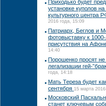
Приходько будет пре
установке куполов на
культурного центра Р
2016 года, 15:09
Патриарх, Беглов и М
фотовыставку к 1000-
присутствия на Афон
14:40
Порошенко просят не
легализации гей-"бра
года, 14:18
Мать Тереза будет ка
сентября
15 марта 2016
Московский Пасхаль
станет ключевым соб