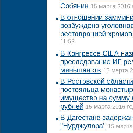
Собянин
15 марта 2016 
В отношении заммини
возбуждено уголовное
реставрацией храмов
11:58
В Конгрессе США наз
преследование ИГ ре
меньшинств
15 марта 2
В Ростовской области
постояльца монастыр
имущество на сумму 
рублей
15 марта 2016 го
В Дагестане задержа
"Нурджулара"
15 марта