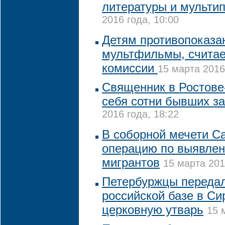
литературы и мульти
2016 года, 10:00
Детям противопоказ
мультфильмы, считае
комиссии
15 марта 2016
Священник в Ростове
себя сотни бывших з
2016 года, 18:22
В соборной мечети С
операцию по выявлен
мигрантов
15 марта 201
Петербуржцы передал
российской базе в Си
церковную утварь
15 