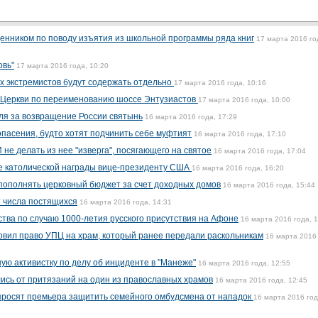
енником по поводу изъятия из школьной программы ряда книг
17 марта 2016 го
овь"
17 марта 2016 года, 10:20
х экстремистов будут содержать отдельно
17 марта 2016 года, 10:16
 Церкви по переименованию шоссе Энтузиастов
17 марта 2016 года, 10:00
ля за возвращение России святынь
16 марта 2016 года, 17:29
пасения, будто хотят подчинить себе муфтият
16 марта 2016 года, 17:10
не делать из нее "изверга", посягающего на святое
16 марта 2016 года, 17:04
ие католической награды вице-президенту США
16 марта 2016 года, 16:20
пополнять церковный бюджет за счет доходных домов
16 марта 2016 года, 15:44
 числа постящихся
16 марта 2016 года, 14:31
тва по случаю 1000-летия русского присутствия на Афоне
16 марта 2016 года, 
овил право УПЦ на храм, который ранее передали раскольникам
16 марта 2016 
ую активистку по делу об инциденте в "Манеже"
16 марта 2016 года, 12:55
лись от притязаний на один из православных храмов
16 марта 2016 года, 12:45
просят премьера защитить семейного омбудсмена от нападок
16 марта 2016 год