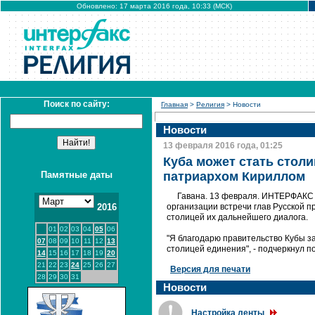
Обновлено: 17 марта 2016 года, 10:33 (МСК)
Поиск по сайту:
Главная
>
Религия
> Новости
Новости
13 февраля 2016 года, 01:25
Куба может стать столи
Памятные даты
патриархом Кириллом
Гавана. 13 февраля. ИНТЕРФАКС -
2016
организации встречи глав Русской п
столицей их дальнейшего диалога.
01
02
03
04
05
06
"Я благодарю правительство Кубы за
07
08
09
10
11
12
13
столицей единения", - подчеркнул п
14
15
16
17
18
19
20
21
22
23
24
25
26
27
Версия для печати
28
29
30
31
Новости
Настройка ленты