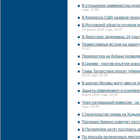
В отношении замминистра культ
года, 11:58
В Конгрессе США назвали гено
В Ростовской области осудили 
15 марта 2016 года, 10:37
В Дагестане задержаны 14 учас
Православные встали на защиту
10:21
Прокуратура на Кубани проводи
В Церкви - против изъятия кла
Глава Татарстана просит губер
2016 года, 18:36
В школах Москвы могут ввести 
Защита обвиняемого в оскорбл
марта 2016 года, 16:56
Член патриаршей комиссии - за
года, 16:33
Строительство храма на Ходынк
Патриарх Кирилл советует пост
В Петербурге хотят построить 
По просьбе религиозных деятел