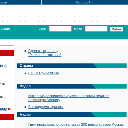
x.com
Карта сайта
чиков:
Логин:
Пароль:
Сделать страницу
"Религия" стартовой
и с
Страны
СНГ и Прибалтика
ать
Видео
Интервью патриарха Кирилла по итогам визита в
тать
Латинскую Америку
Все видеоматериалы
ницу
Аудио
Гимн программы строительства 200 новых храмов Москвы