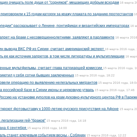
ющих очищать поле души от "сорняков", мешающих добрым всходам
16 марта 2
приговорили к 15 годам каторги за кражу плаката по заданию протестантов
1
опедии" рассказывает о Ленине, понтификах и византийских императорах
16 
апрет на браки с несовершеннолетними, заявляют в парламенте
16 марта 2016
чин вывода ВКС РФ из Сирии, считает американский эксперт
16 марта 2016 года, 
ь ее как источник запретов, в том числе литературы и мультипликации
16 мар
енные мультфильмы, считает глава патриаршей комиссии
15 марта 2016 года, 1
риютил у себя сотни бывших заключенных
15 марта 2016 года, 18:22
ровели операцию по выявлению нелегальных мигрантов
15 марта 2016 года, 18:0
 российской базе в Сирии иконы и церковную утварь
15 марта 2016 года, 17:46
оссию на установке куполов на храм духовно-культурного центра РФ в Париж
откроют фотовыставку к 1000-летию русского присутствия на Афоне
15 марта 2
 легализации гей-"браков"
15 марта 2016 года, 14:18
ана 4 сентября
15 марта 2016 года, 14:00
аль станет ключевым событием весны - Собянин
15 марта 2016 года, 12:22