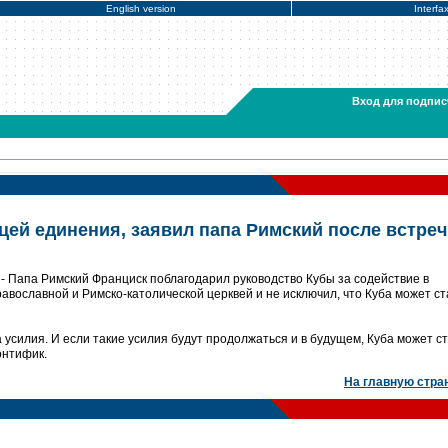
English version
Interfa
Вход для подпис
цей единения, заявил папа Римский после встреч
 Папа Римский Франциск поблагодарил руководство Кубы за содействие в
равославной и Римско-католической церквей и не исключил, что Куба может ст
 усилия. И если такие усилия будут продолжаться и в будущем, Куба может с
онтифик.
На главную стра