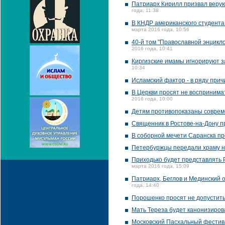
Патриарх Кирилл призвал веру
года, 11:38
В КНДР американского студента 
марта 2016 года, 10:56
40-й том "Православной энцикл
2016 года, 10:41
Киргизские имамы игнорируют з
10:34
Исламский фактор - в ряду при
В Церкви просят не воспринимат
2016 года, 10:00
Детям противопоказаны соврем
Священник в Ростове-на-Дону п
В соборной мечети Саранска п
Петербуржцы передали храму на
Приходько будет представлять Р
марта 2016 года, 15:09
Патриарх, Беглов и Мединский 
года, 14:40
Порошенко просят не допустить
Мать Тереза будет канонизиров
Московский Пасхальный фестив