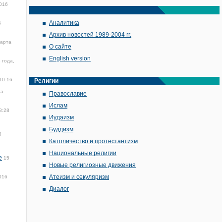
016
Аналитика
6
Архив новостей 1989-2004 гг.
марта
О сайте
English version
 года,
10:16
Религии
та
Православие
Ислам
8:28
Иудаизм
Буддизм
4
Католичество и протестантизм
Национальные религии
е
15
Новые религиозные движения
Атеизм и секуляризм
016
Диалог