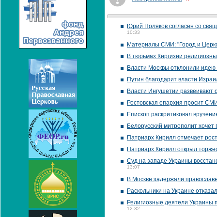
Юрий Поляков согласен со свящ
10:33
Материалы СМИ: "Город и Церк
В тюрьмах Киргизии религиозны
Власти Москвы отклонили идею
Путин благодарит власти Израи
Власти Ингушетии развеивают о
Ростовская епархия просит СМИ 
Епископ раскритиковал вручен
Белорусский митрополит хочет 
Патриарх Кирилл отмечает рост
Патриарх Кирилл открыл торжес
Суд на западе Украины восстан
13:07
В Москве задержали православн
Раскольники на Украине отказа
Религиозные деятели Украины 
12:32