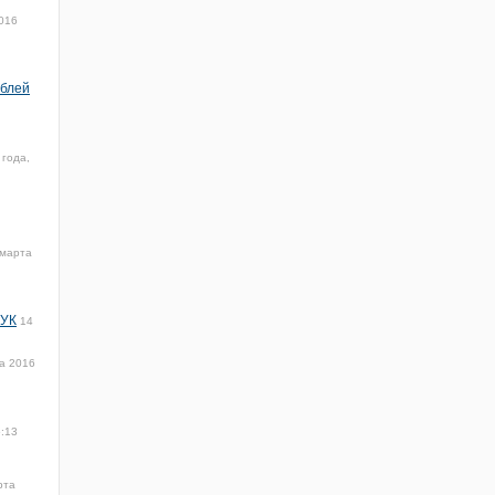
016
ублей
 года,
 марта
 УК
14
а 2016
5:13
рта