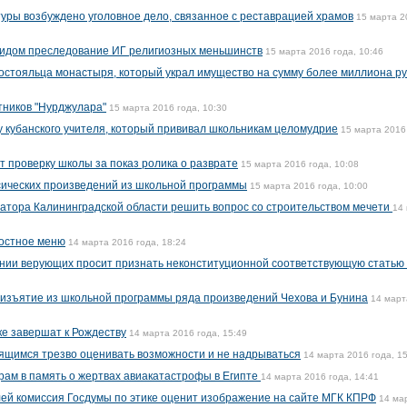
уры возбуждено уголовное дело, связанное с реставрацией храмов
15 марта 2
цидом преследование ИГ религиозных меньшинств
15 марта 2016 года, 10:46
постояльца монастыря, который украл имущество на сумму более миллиона р
тников "Нурджулара"
15 марта 2016 года, 10:30
 кубанского учителя, который прививал школьникам целомудрие
15 марта 2016
т проверку школы за показ ролика о разврате
15 марта 2016 года, 10:08
ссических произведений из школьной программы
15 марта 2016 года, 10:00
натора Калининградской области решить вопрос со строительством мечети
14
постное меню
14 марта 2016 года, 18:24
ении верующих просит признать неконституционной соответствующую статью
 изъятие из школьной программы ряда произведений Чехова и Бунина
14 март
е завершат к Рождеству
14 марта 2016 года, 15:49
ящимся трезво оценивать возможности и не надрываться
14 марта 2016 года, 1
храм в память о жертвах авиакатастрофы в Египте
14 марта 2016 года, 14:41
ей комиссия Госдумы по этике оценит изображение на сайте МГК КПРФ
14 ма