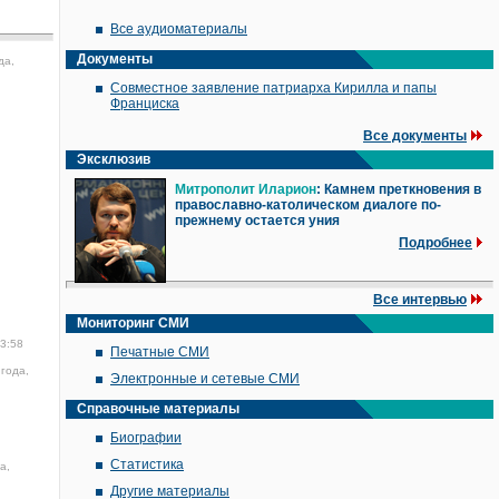
Все аудиоматериалы
Документы
да,
Совместное заявление патриарха Кирилла и папы
Франциска
Все документы
Эксклюзив
Митрополит Иларион
: Камнем преткновения в
православно-католическом диалоге по-
прежнему остается уния
Подробнее
Все интервью
Мониторинг СМИ
13:58
Печатные СМИ
года,
Электронные и сетевые СМИ
Справочные материалы
Биографии
Статистика
а,
Другие материалы