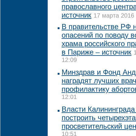
православного центр
источник
17 марта 2016 
В правительстве РФ 
опасений по поводу 
храма российского пр
в Париже – источник
12:09
Минздрав и Фонд Анд
наградят лучших врач
профилактику аборто
12:01
Власти Калининграда
построить четырехэт
просветительский це
10:51