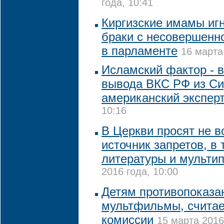
года, 10:41
Киргизские имамы игн
браки с несовершенн
в парламенте
16 марта
Исламский фактор - в
вывода ВКС РФ из Си
американский экспер
10:16
В Церкви просят не в
источник запретов, в
литературы и мульти
2016 года, 10:00
Детям противопоказ
мультфильмы, считае
комиссии
15 марта 2016