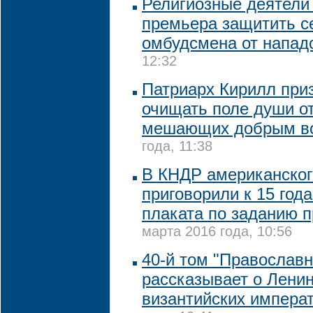
Религиозные деятели
премьера защитить с
омбудсмена от напад
12:32
Патриарх Кирилл при
очищать поле души от
мешающих добрым в
года, 11:38
В КНДР американског
приговорили к 15 года
плаката по заданию п
марта 2016 года, 10:56
40-й том "Православ
рассказывает о Ленин
византийских импера