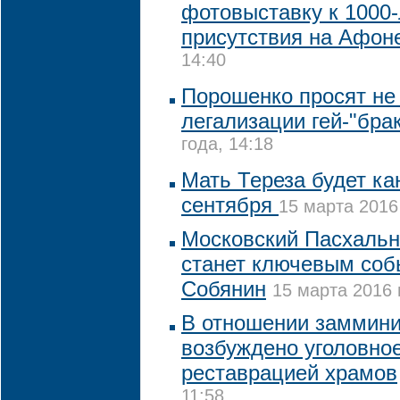
фотовыставку к 1000-
присутствия на Афон
14:40
Порошенко просят не
легализации гей-"бра
года, 14:18
Мать Тереза будет ка
сентября
15 марта 2016
Московский Пасхаль
станет ключевым соб
Собянин
15 марта 2016 
В отношении заммини
возбуждено уголовное
реставрацией храмов
11:58