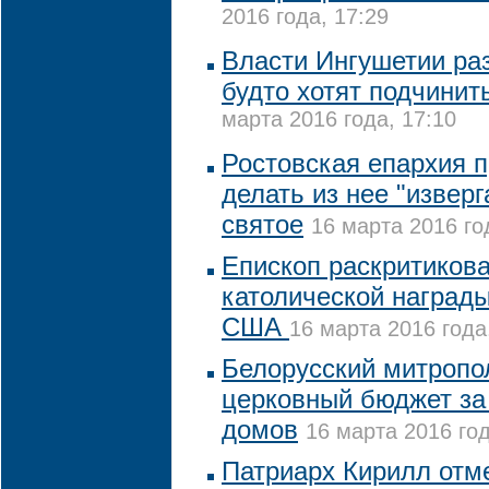
2016 года, 17:29
Власти Ингушетии ра
будто хотят подчинит
марта 2016 года, 17:10
Ростовская епархия 
делать из нее "изверг
святое
16 марта 2016 го
Епископ раскритиков
католической награды
США
16 марта 2016 года
Белорусский митропо
церковный бюджет за
домов
16 марта 2016 год
Патриарх Кирилл отме