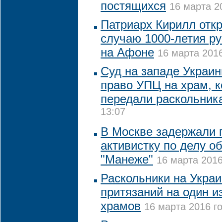
постящихся
16 марта 2
Патриарх Кирилл отк
случаю 1000-летия ру
на Афоне
16 марта 2016
Суд на западе Украи
право УПЦ на храм, 
передали раскольник
13:07
В Москве задержали 
активистку по делу о
"Манеже"
16 марта 2016
Раскольники на Украи
притязаний на один и
храмов
16 марта 2016 го