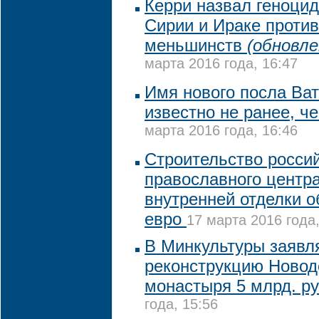
Керри назвал геноцид
Сирии и Ираке против
меньшинств
(обновле
марта 2016 года, 16:47
Имя нового посла Ват
известно не ранее, ч
марта 2016 года, 16:46
Строительство россий
православного центра
внутренней отделки о
евро
17 марта 2016 года,
В Минкультуры заявл
реконструкцию Новод
монастыря 5 млрд. р
года, 15:56