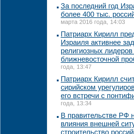
За последний год Изр
более 400 тыс. росси
марта 2016 года, 14:03
Патриарх Кирилл пре
Израиля активнее за
религиозных лидеров
ближневосточной пр
года, 13:47
Патриарх Кирилл счит
сирийском урегулиро
его встречи с понтиф
года, 13:34
В правительстве РФ 
влияния внешней сит
строительство россий