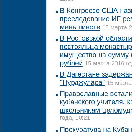
В Конгрессе США наз
преследование ИГ ре
меньшинств
15 марта 2
В Ростовской области
постояльца монастыр
имущество на сумму 
рублей
15 марта 2016 го
В Дагестане задержа
"Нурджулара"
15 марта
Православные встали
кубанского учителя, 
школьникам целомуд
года, 10:21
Прокуратура на Кубан