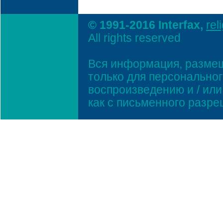
© 1991-2016 Interfax,
rel
All rights reserved
Вся информация, размещ
только для персонально
воспроизведению и / ил
как с письменного разр