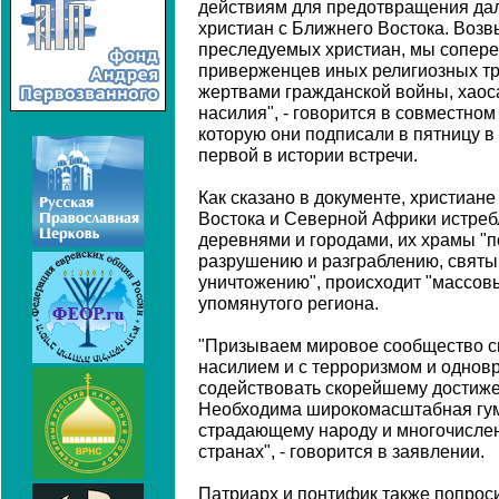
действиям для предотвращения да
христиан с Ближнего Востока. Возв
преследуемых христиан, мы сопер
приверженцев иных религиозных т
жертвами гражданской войны, хаос
насилия", - говорится в совместном
которую они подписали в пятницу в
первой в истории встречи.
Как сказано в документе, христиан
Востока и Северной Африки истре
деревнями и городами, их храмы "
разрушению и разграблению, святын
уничтожению", происходит "массовы
упомянутого региона.
"Призываем мировое сообщество сп
насилием и с терроризмом и однов
содействовать скорейшему достиже
Необходима широкомасштабная гу
страдающему народу и многочисле
странах", - говорится в заявлении.
Патриарх и понтифик также попроси