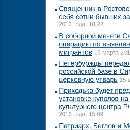
Священник в Ростове
себя сотни бывших з
2016 года, 18:22
В соборной мечети С
операцию по выявлен
мигрантов
15 марта 201
Петербуржцы передал
российской базе в Си
церковную утварь
15 
Приходько будет пре
установке куполов на
культурного центра Р
2016 года, 15:09
Патриарх, Беглов и М