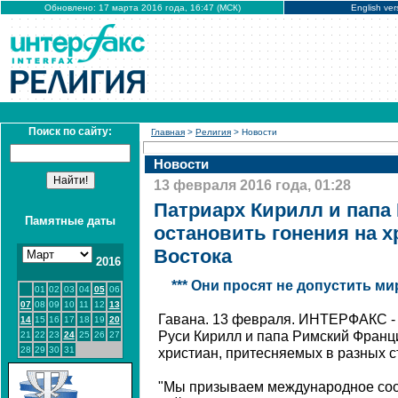
Обновлено: 17 марта 2016 года, 16:47 (МСК)
English ver
Поиск по сайту:
Главная
>
Религия
> Новости
Новости
13 февраля 2016 года, 01:28
Патриарх Кирилл и папа
Памятные даты
остановить гонения на 
Востока
2016
*** Они просят не допустить м
01
02
03
04
05
06
07
08
09
10
11
12
13
Гавана. 13 февраля. ИНТЕРФАКС - 
14
15
16
17
18
19
20
Руси Кирилл и папа Римский Франц
21
22
23
24
25
26
27
28
29
30
31
христиан, притесняемых в разных с
"Мы призываем международное со