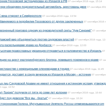
нник Грозовский экстрадирован из Израиля в РФ
07 сентября 2016 года, 15:14
тери обнаружен подозрительный автомобиль, арестованы двое
07 сентября 20
X века откроют в Симферополе
07 сентября 2016 года, 13:54
обвиняемого в педофилии Грозовского от других заключенных
07 сентября 2016 г
ожизненный приговор одному из руководителей секты "Аум Синрикё"
07 сентябр
амский мир объединиться против саудовских властей
07 сентября 2016 года, 12
ата раскольниками храма на Донбассе
07 сентября 2016 года, 12:03
тысячам православных украинцев отправиться в паломничество в Израиль
07
яцию на арест екатеринбургского блогера, ловившего покемонов в храме
07 се
христианстве с некрещеными оленеводами в тундре
07 сентября 2016 года, 11:45
идается, доставят в среду вечером из Израиля в Москву – источник
07 сентября
х лиц Саудовской Аравии не имеют отношения к истинному исламу, утвержд
6 года, 10:52
т-Тахрир" получили от пяти до семи лет колонии
07 сентября 2016 года, 10:44
йдет под девизом "Все мы - братья"
07 сентября 2016 года, 10:24
 сторонникам Гюлена.
Мусульманские деятели России отмежевываются от