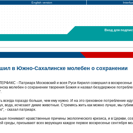
English version
Interfa
Вход для подпис
шил в Южно-Сахалинске молебен о сохранении
ЕРФАКС - Патриарх Московский и всея Руси Кирилл совершил в воскресенье 
ска молебен о сохранении творения Божия и назвал безудержное потребл
.
ь всегда гораздо больше, чем ему нужно. И на это греховное потребление иду
ух, вода, исчезают дикие животные. Стремясь жить как можно лучше, мы губи
", - сказал патриарх.
льше понимают нравственные причины экологического кризиса, и в Церкви, со
й среды, призывают всех верующих каждое первое воскресенье сентября мо