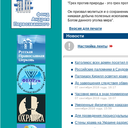
"Грех против природы - это грех про
Он призвал молиться и о сохранени
никакая добыча полезных ископаемы
Богом данного уголка мира".
Версия для печати
Новости
Настройка ленты
Католикос всех армян посетил 
Российские паломники в Саудовс
Патриарх Кирилл освятил храм 
До завершения следствия обви
07 сентября 2016 года, 16:17
Часовню мира в знак примирени
07 сентября 2016 года, 16:07
Умеренные физические наказани
сентября 2016 года, 15:59
Для проведения процессуальных
Стены храма на Украине разри