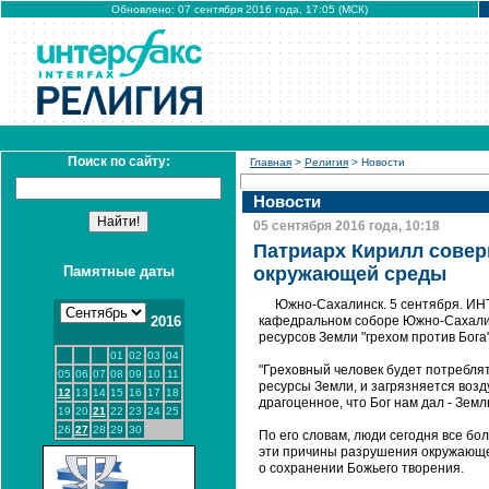
Обновлено: 07 сентября 2016 года, 17:05 (МСК)
Поиск по сайту:
Главная
>
Религия
> Новости
Новости
05 сентября 2016 года, 10:18
Патриарх Кирилл совер
Памятные даты
окружающей среды
Южно-Сахалинск. 5 сентября. ИНТ
2016
кафедральном соборе Южно-Сахалин
ресурсов Земли "грехом против Бога"
01
02
03
04
"Греховный человек будет потреблят
05
06
07
08
09
10
11
ресурсы Земли, и загрязняется возд
12
13
14
15
16
17
18
драгоценное, что Бог нам дал - Землю
19
20
21
22
23
24
25
26
27
28
29
30
По его словам, люди сегодня все бо
эти причины разрушения окружающе
о сохранении Божьего творения.