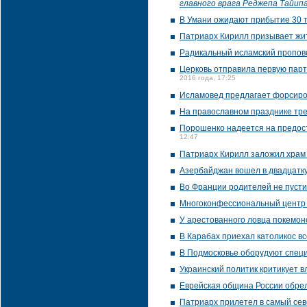
главного врага Реджепа Тайип
В Умани ожидают прибытие 30 т
Патриарх Кирилл призывает жит
Радикальный исламский пропов
Церковь отправила первую пар
2016 года, 17:25
Исламовед предлагает форсиро
На православном празднике тре
Порошенко надеется на предос
12:47
Патриарх Кирилл заложил храм 
Азербайджан вошел в двадцатку
Во Франции родителей не пусти
Многоконфессиональный центр 
У арестованного ловца покемон
В Карабах приехал католикос в
В Подмосковье оборудуют спец
Украинский политик критикует в
Еврейская община России обр
Патриарх прилетел в самый сев