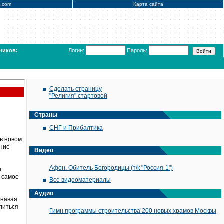
x.com
Карта сайта
чиков:
Логин:
Пароль:
Сделать страницу
"Религия" стартовой
Страны
СНГ и Прибалтика
в новом
ение
Видео
Афон. Обитель Богородицы (т/к "Россия-1")
т
м самое
Все видеоматериалы
Аудио
знавая
литься
Гимн программы строительства 200 новых храмов Москвы