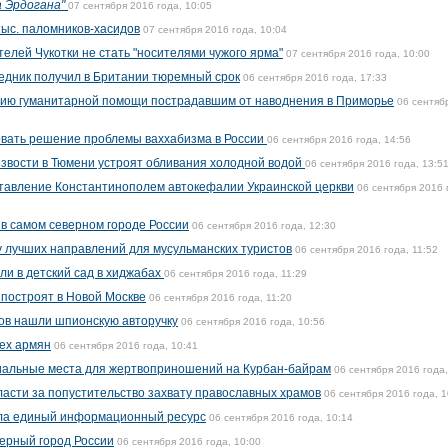
а Эрдогана"
07 сентября 2016 года, 10:05
ыс. паломников-хасидов
07 сентября 2016 года, 10:04
елей Чукотки не стать "носителями чужого ярма"
07 сентября 2016 года, 10:00
едник получил в Британии тюремный срок
06 сентября 2016 года, 17:33
тию гуманитарной помощи пострадавшим от наводнения в Приморье
06 сентяб
вать решение проблемы ваххабизма в России
06 сентября 2016 года, 14:56
звости в Тюмени устроят обливания холодной водой
06 сентября 2016 года, 13:5
тавление Константинополем автокефалии Украинской церкви
06 сентября 2016 
в самом северном городе России
06 сентября 2016 года, 12:30
 лучших направлений для мусульманских туристов
06 сентября 2016 года, 11:52
ли в детский сад в хиджабах
06 сентября 2016 года, 11:29
построят в Новой Москве
06 сентября 2016 года, 11:20
ов нашли шпионскую авторучку
06 сентября 2016 года, 10:56
сех армян
06 сентября 2016 года, 10:41
иальные места для жертвоприношений на Курбан-байрам
06 сентября 2016 года,
ласти за попустительство захвату православных храмов
06 сентября 2016 года, 1
ела единый информационный ресурс
06 сентября 2016 года, 10:14
ерный город России
06 сентября 2016 года, 10:00