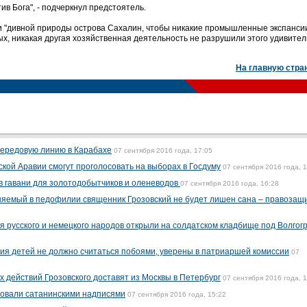
тив Бога", - подчеркнул предстоятель.
и "дивной природы острова Сахалин, чтобы никакие промышленные экспанси
х, никакая другая хозяйственная деятельность не разрушили этого удивител
На главную стра
передовую линию в Карабахе
07 сентября 2016 года, 17:05
кой Аравии смогут проголосовать на выборах в Госдуму
07 сентября 2016 года, 
в гавани для золотодобытчиков и оленеводов
07 сентября 2016 года, 16:28
няемый в педофилии священник Грозовский не будет лишен сана – правозащ
я русского и немецкого народов открыли на солдатском кладбище под Волгог
я детей не должно считаться побоями, уверены в патриаршей комиссии
07
 действий Грозовского доставят из Москвы в Петербург
07 сентября 2016 года, 
совали сатанинскими надписями
07 сентября 2016 года, 15:22