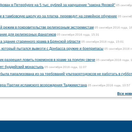
ован в Петербурге на 5 тыс. рублей за нарушение "закона Яровой"
05 сентябр
и в тамбовскую школу из-за платка, переведут на семейное обучение
05 сентя
й режим в покровительстве религиозным экстремистам
05 сентября 2016 года, 1
ание для религиозных фанатиков
05 сентября 2016 года, 15:31
а здание старинного храма в Брянской области
05 сентября 2016 года, 15:01
, который пытался вывезти с Донбасса оружие и боеприпасы
05 сентября 2016 г
ик разрешил ловить покемонов в храме за покупку свечи
05 сентября 2016 года, 
оят буддийский монастырь
05 сентября 2016 года, 11:07
была парализована из-за требований ультраортодоксов не работать в суббо
ера Партии исламского возрождения Таджикистана
05 сентября 2016 года, 10:57
Все нов