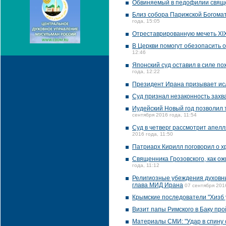
Обвиняемый в педофилии свяще
Близ собора Парижской Богома
года, 15:05
Отреставрированную мечеть XI
В Церкви помогут обезопасить 
12:46
Японский суд оставил в силе п
года, 12:22
Президент Ирана призывает исл
Суд признал незаконность захв
Иудейский Новый год позволил 
сентября 2016 года, 11:54
Суд в четверг рассмотрит апелл
2016 года, 11:50
Патриарх Кирилл поговорил о 
Священника Грозовского, как ож
года, 11:12
Религиозные убеждения духовны
глава МИД Ирана
07 сентября 201
Крымские последователи "Хизб у
Визит папы Римского в Баку про
Материалы СМИ: "Удар в спину