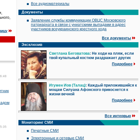
Все аудиоматериалы
Документы
и,
ьного,
Заявление службы коммуникации ОВЦС Московского
патриархата в связи с униатскими выпадами в адрес
участников всеукраинского крестного хода
ницу
Все документы
Эксклюзив
Светлана Беговатова
: Не ходи на пляж, если
твой купальный костюм раздражает других
Подробнее
16:48
Игумен Иов (Талац)
: Каждый приложившийся к
мощам Силуана Афонского прикоснется к
итник
жизни вечной
Подробнее
радом
Все интервью
Мониторинг СМИ
15:35
Печатные СМИ
Электронные и сетевые СМИ