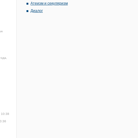
Атеизм и секуляризм
Диалог
ря
1
года,
 10:38
0:36