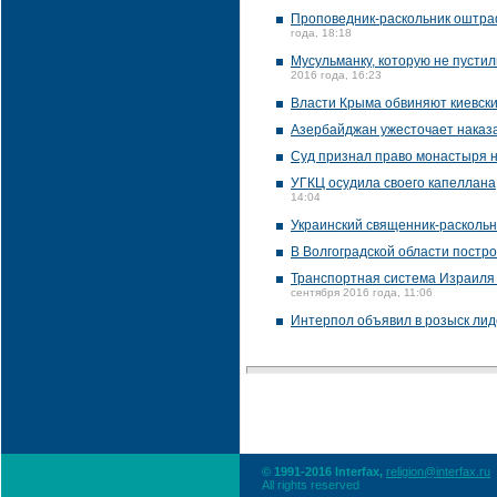
Проповедник-раскольник оштраф
года, 18:18
Мусульманку, которую не пустил
2016 года, 16:23
Власти Крыма обвиняют киевски
Азербайджан ужесточает наказ
Суд признал право монастыря н
УГКЦ осудила своего капеллана
14:04
Украинский священник-раскольн
В Волгоградской области постр
Транспортная система Израиля 
сентября 2016 года, 11:06
Интерпол объявил в розыск лид
© 1991-2016 Interfax,
religion@interfax.ru
All rights reserved