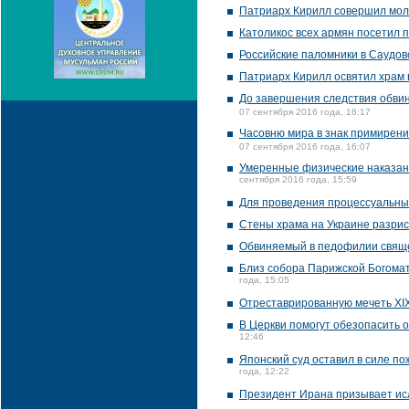
Патриарх Кирилл совершил мол
Католикос всех армян посетил 
Российские паломники в Саудовс
Патриарх Кирилл освятил храм 
До завершения следствия обви
07 сентября 2016 года, 16:17
Часовню мира в знак примирени
07 сентября 2016 года, 16:07
Умеренные физические наказани
сентября 2016 года, 15:59
Для проведения процессуальных
Стены храма на Украине разри
Обвиняемый в педофилии свяще
Близ собора Парижской Богома
года, 15:05
Отреставрированную мечеть XI
В Церкви помогут обезопасить 
12:46
Японский суд оставил в силе п
года, 12:22
Президент Ирана призывает исл