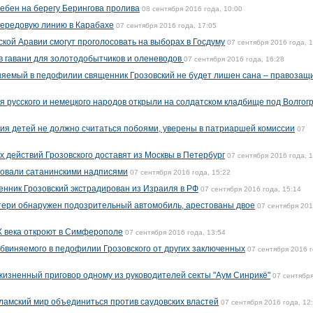
ебен на берегу Берингова пролива
08 сентября 2016 года, 10:00
передовую линию в Карабахе
07 сентября 2016 года, 17:05
кой Аравии смогут проголосовать на выборах в Госдуму
07 сентября 2016 года, 
в гавани для золотодобытчиков и оленеводов
07 сентября 2016 года, 16:28
няемый в педофилии священник Грозовский не будет лишен сана – правозащ
я русского и немецкого народов открыли на солдатском кладбище под Волгог
я детей не должно считаться побоями, уверены в патриаршей комиссии
07
 действий Грозовского доставят из Москвы в Петербург
07 сентября 2016 года, 
совали сатанинскими надписями
07 сентября 2016 года, 15:22
нник Грозовский экстрадирован из Израиля в РФ
07 сентября 2016 года, 15:14
тери обнаружен подозрительный автомобиль, арестованы двое
07 сентября 20
X века откроют в Симферополе
07 сентября 2016 года, 13:54
обвиняемого в педофилии Грозовского от других заключенных
07 сентября 2016 г
ожизненный приговор одному из руководителей секты "Аум Синрикё"
07 сентябр
амский мир объединиться против саудовских властей
07 сентября 2016 года, 12