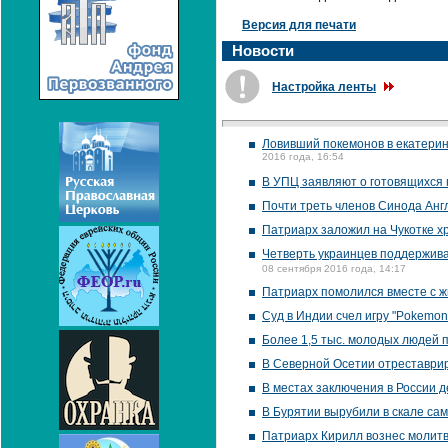
Версия для печати
Новости
Настройка ленты
Ловивший покемонов в екатери
2016 года, 16:54
В УПЦ заявляют о готовящихся 
Почти треть членов Синода Англ
Патриарх заложил на Чукотке х
Четверть украинцев поддержива
08 сентября 2016 года, 14:17
Патриарх помолился вместе с ж
Суд в Индии счел игру "Pokemo
Более 1,5 тыс. молодых людей 
В Северной Осетии отреставрир
В местах заключения в России 
В Бурятии вырубили в скале са
Патриарх Кирилл вознес молитв