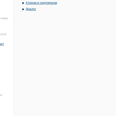
Атеизм и секуляризм
Диалог
нтября
 2016
ает
ря
1