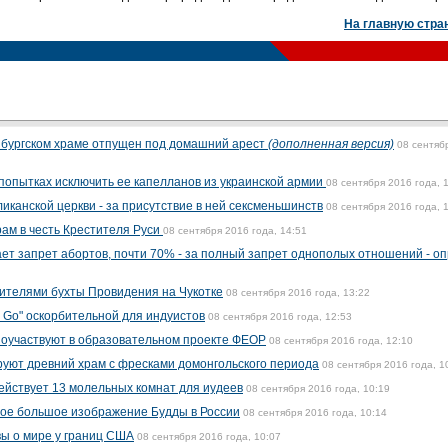
На главную стра
нбургском храме отпущен под домашний арест
(дополненная версия)
08 сентяб
попытках исключить ее капелланов из украинской армии
08 сентября 2016 года, 
иканской церкви - за присутствие в ней сексменьшинств
08 сентября 2016 года, 
рам в честь Крестителя Руси
08 сентября 2016 года, 14:51
ет запрет абортов, почти 70% - за полный запрет однополых отношений - о
ителями бухты Провидения на Чукотке
08 сентября 2016 года, 13:22
n Go" оскорбительной для индуистов
08 сентября 2016 года, 12:53
поучаствуют в образовательном проекте ФЕОР
08 сентября 2016 года, 12:10
уют древний храм с фресками домонгольского периода
08 сентября 2016 года, 1
действует 13 молельных комнат для иудеев
08 сентября 2016 года, 10:19
мое большое изображение Будды в России
08 сентября 2016 года, 10:14
ы о мире у границ США
08 сентября 2016 года, 10:07