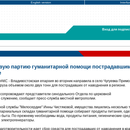
English version
Interfa
Вход для подпис
рвую партию гуманитарной помощи пострадавшим
е
АКС - Владивостокская епархия во вторник направила в село Чугуевка Примо
руза объемом около двух тонн для пострадавших от наводнения в регионе.
 сопровождают представители синодального Отдела по церковной
 служению, сообщает пресс-служба местной митрополии.
ной службы "Милосердие" Инны Чистяковой, имущества лишились несколько 
епархиальных складах гуманитарной помощи собирают продукты питания, оде
 быта. По-прежнему необходимы вода, продукты питания, гигиенические сред
 электрогенераторы.
аготворительности идет сбор средств для пострадавших от наводнения в кра