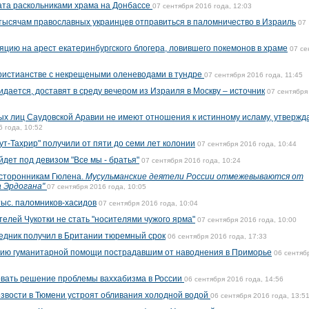
ата раскольниками храма на Донбассе
07 сентября 2016 года, 12:03
тысячам православных украинцев отправиться в паломничество в Израиль
07
яцию на арест екатеринбургского блогера, ловившего покемонов в храме
07 се
христианстве с некрещеными оленеводами в тундре
07 сентября 2016 года, 11:45
идается, доставят в среду вечером из Израиля в Москву – источник
07 сентября
х лиц Саудовской Аравии не имеют отношения к истинному исламу, утвержд
6 года, 10:52
т-Тахрир" получили от пяти до семи лет колонии
07 сентября 2016 года, 10:44
йдет под девизом "Все мы - братья"
07 сентября 2016 года, 10:24
 сторонникам Гюлена.
Мусульманские деятели России отмежевываются от
а Эрдогана"
07 сентября 2016 года, 10:05
ыс. паломников-хасидов
07 сентября 2016 года, 10:04
елей Чукотки не стать "носителями чужого ярма"
07 сентября 2016 года, 10:00
едник получил в Британии тюремный срок
06 сентября 2016 года, 17:33
тию гуманитарной помощи пострадавшим от наводнения в Приморье
06 сентяб
вать решение проблемы ваххабизма в России
06 сентября 2016 года, 14:56
звости в Тюмени устроят обливания холодной водой
06 сентября 2016 года, 13:5