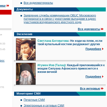
Все аудиоматериалы
ницу
Документы
Заявление службы коммуникации ОВЦС Московского
патриархата в связи с униатскими выпадами в адрес
участников всеукраинского крестного хода
Все документы
Эксклюзив
ря
Светлана Беговатова
: Не ходи на пляж, если
16:33
твой купальный костюм раздражает других
Подробнее
15:45
прос
Игумен Иов (Талац)
: Каждый приложившийся к
мощам Силуана Афонского прикоснется к
жизни вечной
Подробнее
0:51
Все интервью
Мониторинг СМИ
Печатные СМИ
Электронные и сетевые СМИ