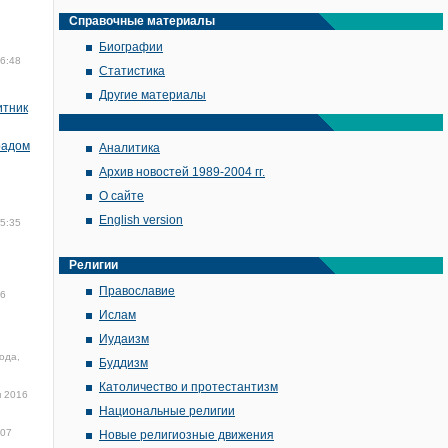
Справочные материалы
Биографии
16:48
Статистика
Другие материалы
итник
радом
Аналитика
Архив новостей 1989-2004 гг.
О сайте
English version
15:35
Религии
Православие
16
Ислам
Иудаизм
ода,
Буддизм
Католичество и протестантизм
я 2016
Национальные религии
:07
Новые религиозные движения