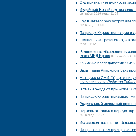
Суд признал незаконность захв
Иудейский Новый год позволил 
сентября 2016 года, 11:54
Суд в четверг рассмотрит апелл
2016 года, 11:50
Патриарх Кирилл поговорил о 
Священника Грозовского, как ож
года, 11:12
Религиозные убеждения духовны
глава МИД Ирана
07 сентября 201
Крымские последователи "Хизб у
Визит папы Римского в Баку про
Материалы СМИ: "Удар в спину
главного врага Реджепа Тайип
В Умани ожидают прибытие 30 т
Патриарх Кирилл призывает жит
Радикальный исламский пропов
Церковь отправила первую пар
2016 года, 17:25
Исламовед предлагает форсиро
На православном празднике тре