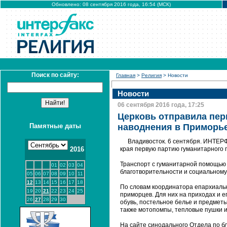
Обновлено: 08 сентября 2016 года, 16:54 (МСК)
Поиск по сайту:
Главная
>
Религия
> Новости
Новости
06 сентября 2016 года, 17:25
Церковь отправила пе
Памятные даты
наводнения в Приморь
Владивосток. 6 сентября. ИНТЕРФ
2016
края первую партию гуманитарного г
Транспорт с гуманитарной помощью
01
02
03
04
благотворительности и социальному
05
06
07
08
09
10
11
12
13
14
15
16
17
18
По словам координатора епархиаль
19
20
21
22
23
24
25
приморцев. Для них на приходах и 
26
27
28
29
30
обувь, постельное белье и предметы
также мотопомпы, тепловые пушки и
На сайте синодального Отдела по бл