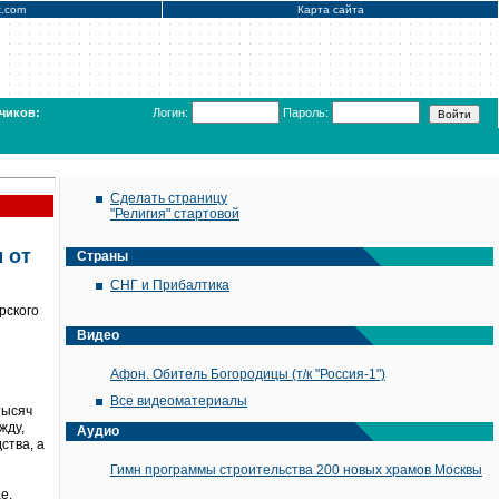
x.com
Карта сайта
чиков:
Логин:
Пароль:
Сделать страницу
"Религия" стартовой
 от
Страны
СНГ и Прибалтика
рского
Видео
Афон. Обитель Богородицы (т/к "Россия-1")
Все видеоматериалы
тысяч
жду,
Аудио
ства, а
Гимн программы строительства 200 новых храмов Москвы
е.