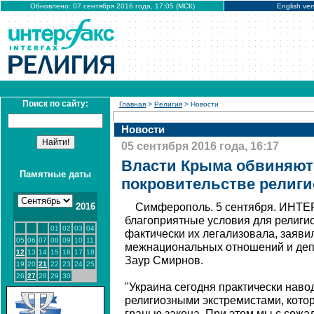
Обновлено: 07 сентября 2016 года, 17:05 (МСК)
English ver
Поиск по сайту:
Главная
>
Религия
> Новости
Новости
05 сентября 2016 года, 16:17
Власти Крыма обвиняют
Памятные даты
покровительстве религ
2016
Симферополь. 5 сентября. ИНТЕ
благоприятные условия для религи
01
02
03
04
фактически их легализовала, заяви
05
06
07
08
09
10
11
межнациональных отношений и де
12
13
14
15
16
17
18
Заур Смирнов.
19
20
21
22
23
24
25
26
27
28
29
30
"Украина сегодня практически наво
религиозными экстремистами, кото
гранью закона. При этом мы с сожа