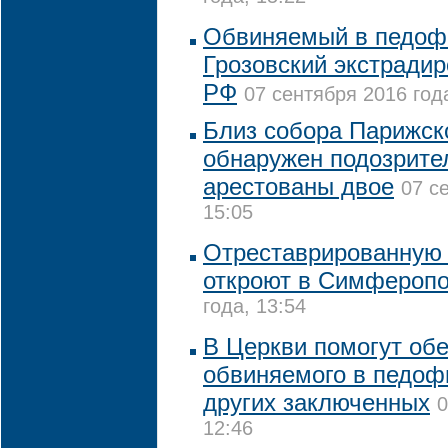
Обвиняемый в педоф
Грозовский экстрадир
РФ
07 сентября 2016 года
Близ собора Парижск
обнаружен подозрите
арестованы двое
07 с
15:05
Отреставрированную 
откроют в Симфероп
года, 13:54
В Церкви помогут об
обвиняемого в педофи
других заключенных
0
12:46