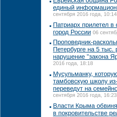
Еврейская община Ро
единый информацион
сентября 2016 года, 10:14
Патриарх прилетел в
город России
06 сентяб
Проповедник-расколь
Петербурге на 5 тыс. 
нарушение "закона Я
2016 года, 18:18
Мусульманку, которую
тамбовскую школу из-
переведут на семейн
сентября 2016 года, 16:23
Власти Крыма обвиня
в покровительстве р