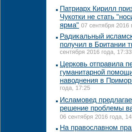
Патриарх Кирилл при
Чукотки не стать "но
ярма"
07 сентября 2016 
Радикальный исламск
получил в Британии 
сентября 2016 года, 17:33
Церковь отправила п
гуманитарной помощи
наводнения в Примор
года, 17:25
Исламовед предлагае
решение проблемы ва
06 сентября 2016 года, 14
На православном праз