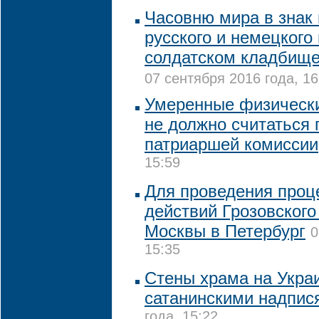
Часовню мира в знак
русского и немецкого
солдатском кладбище
07 сентября 2016 года, 16
Умеренные физически
не должно считаться 
патриаршей комиссии
15:59
Для проведения проц
действий Грозовского
Москвы в Петербург
0
15:35
Стены храма на Укра
сатанинскими надпис
года, 15:22