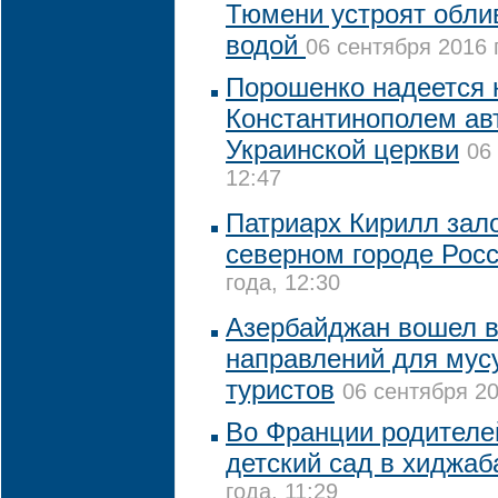
Тюмени устроят обли
водой
06 сентября 2016 
Порошенко надеется 
Константинополем ав
Украинской церкви
06
12:47
Патриарх Кирилл зал
северном городе Рос
года, 12:30
Азербайджан вошел в
направлений для мус
туристов
06 сентября 20
Во Франции родителей
детский сад в хиджа
года, 11:29