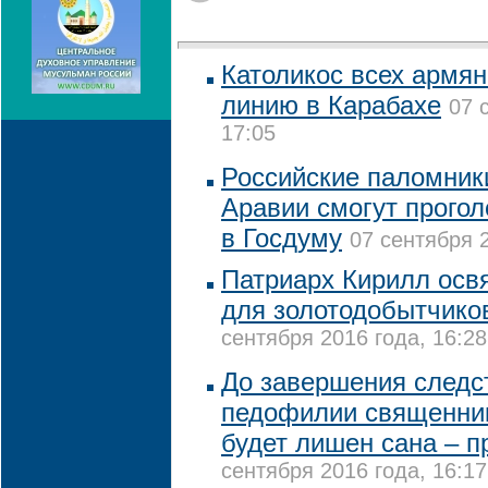
Католикос всех армя
линию в Карабахе
07 
17:05
Российские паломник
Аравии смогут прогол
в Госдуму
07 сентября 2
Патриарх Кирилл освя
для золотодобытчико
сентября 2016 года, 16:28
До завершения следс
педофилии священник
будет лишен сана – 
сентября 2016 года, 16:17