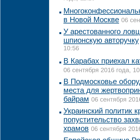
Многоконфессиональн
в Новой Москве
06 сен
У арестованного лов
шпионскую авторучку
10:56
В Карабах приехал ка
06 сентября 2016 года, 10
В Подмосковье обору
места для жертвопри
байрам
06 сентября 2016
Украинский политик к
попустительство зах
храмов
06 сентября 2016