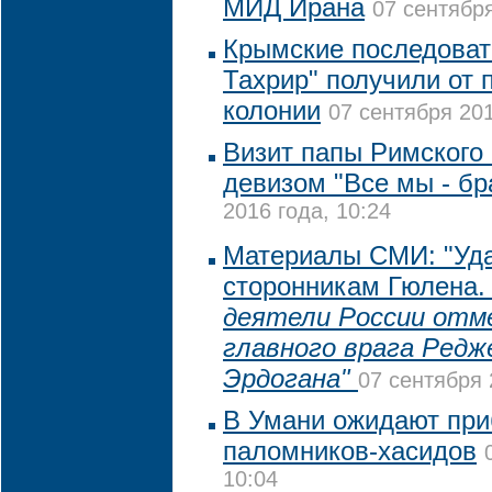
МИД Ирана
07 сентября
Крымские последовате
Тахрир" получили от 
колонии
07 сентября 201
Визит папы Римского 
девизом "Все мы - бр
2016 года, 10:24
Материалы СМИ: "Уда
сторонникам Гюлена
деятели России от
главного врага Редж
Эрдогана"
07 сентября 
В Умани ожидают при
паломников-хасидов
10:04