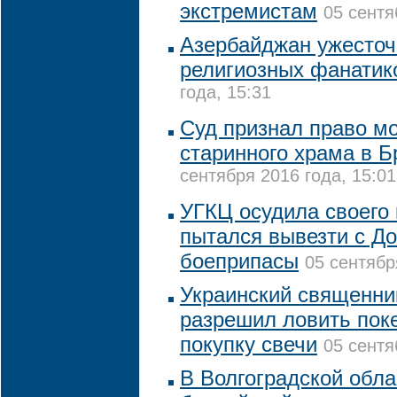
экстремистам
05 сентя
Азербайджан ужесточ
религиозных фанатик
года, 15:31
Суд признал право м
старинного храма в Б
сентября 2016 года, 15:01
УГКЦ осудила своего 
пытался вывезти с До
боеприпасы
05 сентябр
Украинский священни
разрешил ловить пок
покупку свечи
05 сентя
В Волгоградской обла