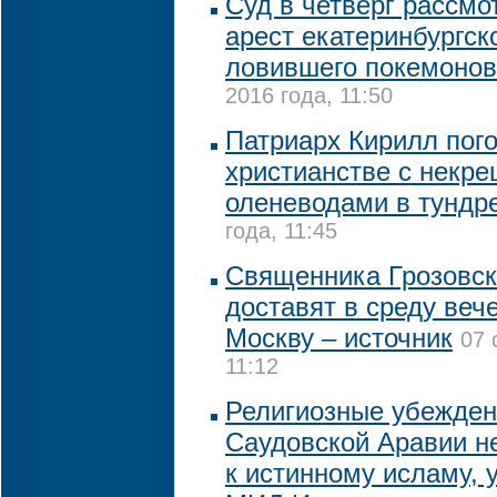
Суд в четверг рассмо
арест екатеринбургско
ловившего покемонов
2016 года, 11:50
Патриарх Кирилл пог
христианстве с некр
оленеводами в тундр
года, 11:45
Священника Грозовско
доставят в среду веч
Москву – источник
07 
11:12
Религиозные убежден
Саудовской Аравии н
к истинному исламу, 