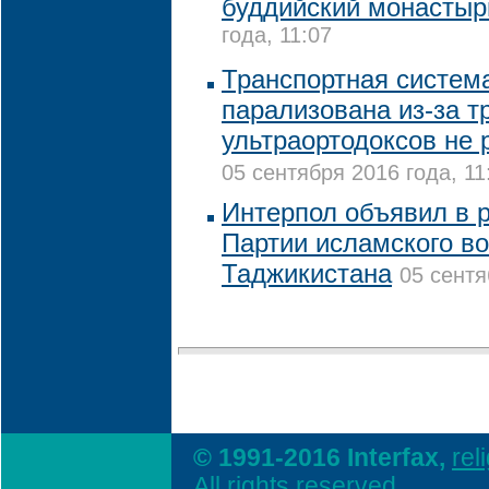
буддийский монастыр
года, 11:07
Транспортная систем
парализована из-за т
ультраортодоксов не 
05 сентября 2016 года, 11
Интерпол объявил в 
Партии исламского в
Таджикистана
05 сентя
© 1991-2016 Interfax,
rel
All rights reserved