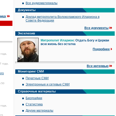
Все аудиоматериалы
Документы
ницу
Доклад митрополита Волоколамского Илариона в
Совете Федерации
Все документы
Эксклюзив
Митрополит Иларион
: Отдать Богу и Церкви
всю жизнь без остатка
Подробнее
 года,
7 года,
Все интервью
Мониторинг СМИ
ого
Печатные СМИ
5:50
Электронные и сетевые СМИ
Справочные материалы
Биографии
Статистика
 года,
Другие материалы
25