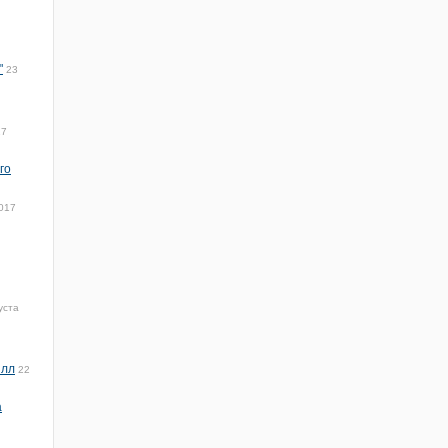
"
23
17
го
2017
уста
илл
22
а