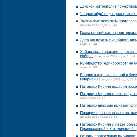
Донской митрополит пожертвов
"Шарли эбдо" подвергся критике
Таджикские депутаты проголосо
августа 2017 года, 13:43
Глава российских евреев призыв
Древняя печать с изображением
года, 12:40
Хабаровская епархия - против 
собора
23 августа 2017 года, 10:24
Руководство "единороссов" не б
года, 10:00
Вопрос о встрече с папой в бес
Иларион
22 августа 2017 года, 17:3
Патриарх Кирилл подарил госсе
Патриарх Кирилл констатирует 
2017 года, 16:17
Патриарх впервые приедет Кург
Позиции православных и католик
августа 2017 года, 15:48
Патриарх Кирилл считает объе
Православной и Католической 
Основы православия выбирают 