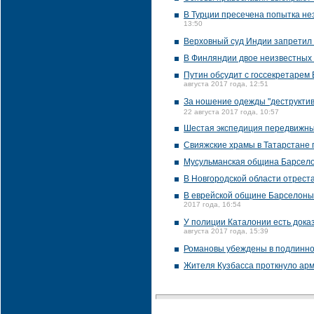
В Турции пресечена попытка не
13:50
Верховный суд Индии запретил 
В Финляндии двое неизвестных 
Путин обсудит с госсекретарем 
августа 2017 года, 12:51
За ношение одежды "деструктив
22 августа 2017 года, 10:57
Шестая экспедиция передвижных
Свияжские храмы в Татарстане
Мусульманская община Барсел
В Новгородской области отрес
В еврейской общине Барселоны в
2017 года, 16:54
У полиции Каталонии есть доказ
августа 2017 года, 15:39
Романовы убеждены в подлиннос
Жителя Кузбасса проткнуло арм