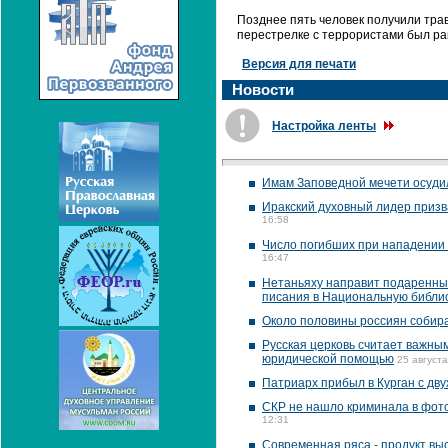
Позднее пять человек получили трав
перестрелке с террористами был р
Версия для печати
Новости
Настройка ленты
Имам Заповедной мечети осуди
Иракский духовный лидер призв
16:58
Число погибших при нападении 
16:47
Нетаньяху направит подаренный
писания в Национальную библи
Около половины россиян собира
Русская церковь считает важны
юридической помощью
25 августа
Патриарх прибыл в Курган с дв
СКР не нашло криминала в фото
12:31
Современная ряса - продукт выс