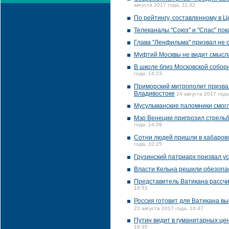
августа 2017 года, 11:32
По рейтингу, составленному в Ц
Телеканалы "Союз" и "Спас" по
Глава "Ленфильма" призвал не 
Муфтий Москвы не видит смысла
В школе близ Московской собор
года, 14:23
Приморский митрополит призвал
Владивостоке
24 августа 2017 года
Мусульманские паломники смогл
Мэр Венеции пригрозил стрельб
года, 14:09
Сотни людей пришли в хабаровс
года, 10:25
Грузинский патриарх призвал у
Власти Кельна решили обезопас
Представитель Ватикана рассчи
16:51
Россия готовит для Ватикана вы
23 августа 2017 года, 16:47
Путин видит в гуманитарных це
16:35