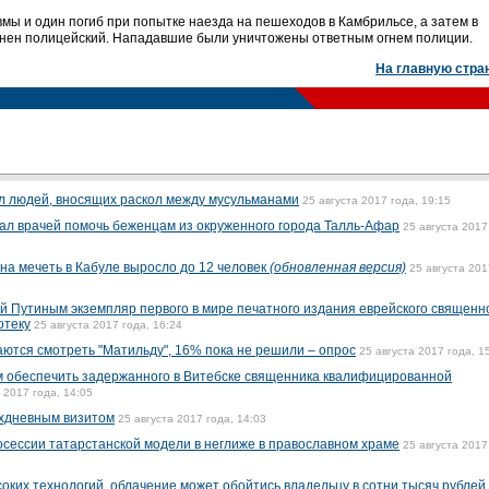
мы и один погиб при попытке наезда на пешеходов в Камбрильсе, а затем в
анен полицейский. Нападавшие были уничтожены ответным огнем полиции.
На главную стра
л людей, вносящих раскол между мусульманами
25 августа 2017 года, 19:15
ал врачей помочь беженцам из окруженного города Талль-Афар
25 августа 2017
на мечеть в Кабуле выросло до 12 человек
(обновленная версия)
25 августа 201
 Путиным экземпляр первого в мире печатного издания еврейского священн
отеку
25 августа 2017 года, 16:24
ются смотреть "Матильду", 16% пока не решили – опрос
25 августа 2017 года, 1
м обеспечить задержанного в Витебске священника квалифицированной
 2017 года, 14:05
ухдневным визитом
25 августа 2017 года, 14:03
сессии татарстанской модели в неглиже в православном храме
25 августа 2017
оких технологий, облачение может обойтись владельцу в сотни тысяч рублей