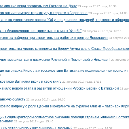
ал личные вещи погорельцам Ростова-на-Дону
23 августа 2017 года, 16:30
 за антиисламскую карикатуру о теракте в Барселоне
23 августа 2017 года, 14:05
вали за ужесточение закона "Об упорядочении традиций, торжеств и обрядов
ает бизнесменов не стремиться в список "Форбс"
23 августа 2017 года, 13:15
 святых найдена при строительных работах в центре Ярославля
23 августа 20
строительства жилого комплекса на берегу Амура возле Спасо-Преображенско
удет вмешиваться в дискуссию Родниной и Поклонской о Николае II
23 августа 
еде патриарха Кирилла и госсекретаря Ватикана не поднимался - митрополит
4
кретарю Ватикана икону и свою книгу
22 августа 2017 года, 17:31
начало нового этапа в развитии отношений Русской церкви с Ватиканом
22 авг
анскую область
22 августа 2017 года, 16:00
ов по вопросу о роли Церкви в конфликте на Украине близки – патриарх Кир
диняющим фактором совместное оказание помощи странам Ближнего Восток
церквами
22 августа 2017 года, 15:46
33% петербургских школьников – Смольный
22 августа 2017 года, 14:57