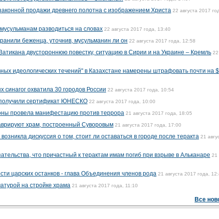
законной продажи древнего полотна с изображением Христа
22 августа 2017 го
мусульманам разводиться на словах
22 августа 2017 года, 13:40
ранили беженца, уточнив, мусульманин ли он
22 августа 2017 года, 12:58
Ватикана двустороннюю повестку, ситуацию в Сирии и на Украине – Кремль
22
ных идеологических течений" в Казахстане намерены штрафовать почти на 
 синагог охватила 30 городов России
22 августа 2017 года, 10:54
 получили сертификат ЮНЕСКО
22 августа 2017 года, 10:00
оны провела манифестацию против террора
21 августа 2017 года, 18:05
таврируют храм, построенный Суворовым
21 августа 2017 года, 17:00
озникла дискуссия о том, стоит ли оставаться в городе после теракта
21 авгу
ательства, что причастный к терактам имам погиб при взрыве в Альканаре
21
ти царских останков - глава Объединения членов рода
21 августа 2017 года, 12
атурой на стройке храма
21 августа 2017 года, 11:10
Все нов