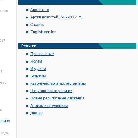
Аналитика
 10:36
Архив новостей 1989-2004 гг.
О сайте
English version
2017
Религии
Православие
Ислам
Иудаизм
17
Буддизм
 2017
Католичество и протестантизм
Национальные религии
Новые религиозные движения
Атеизм и секуляризм
а,
Диалог
ролину
 года,