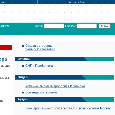
x.com
Карта сайта
чиков:
Логин:
Пароль:
Сделать страницу
"Религия" стартовой
ора
Страны
СНГ и Прибалтика
блично
Видео
ы, мы -
Успение.
Фильм митрополита Илариона
Все видеоматериалы
Аудио
или
Гимн программы строительства 200 новых храмов Москвы