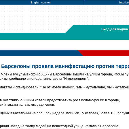
English version
Interfa
Вход для подпис
 Барселоны провела манифестацию против терр
- Члены мусульманской общины Барселоны вышли на улицы города, чтобы пу
ризм, сообщило в понедельник газета "Индепендент".
каты и скандировали: "Не от моего имени!", "Мы - мусульмане, мы - каталонц
ом участники общины хотели предотвратить рост исламофобии в городе,
и атаками исламских радикалов.
едших в Каталонии на прошлой неделе, погибли 15 человек, более 100 получ
ершил наезд на толпу людей на пешеходной улице Рамбла в Барселоне.