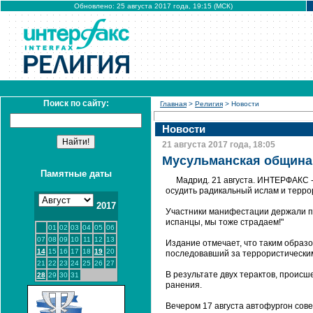
Обновлено: 25 августа 2017 года, 19:15 (МСК)
Поиск по сайту:
Главная
>
Религия
> Новости
Новости
21 августа 2017 года, 18:05
Мусульманская община
Памятные даты
Мадрид. 21 августа. ИНТЕРФАКС 
осудить радикальный ислам и терро
2017
Участники манифестации держали пла
испанцы, мы тоже страдаем!"
01
02
03
04
05
06
07
08
09
10
11
12
13
Издание отмечает, что таким образ
14
15
16
17
18
19
20
последовавший за террористическим
21
22
23
24
25
26
27
В результате двух терактов, происш
28
29
30
31
ранения.
Вечером 17 августа автофургон сов