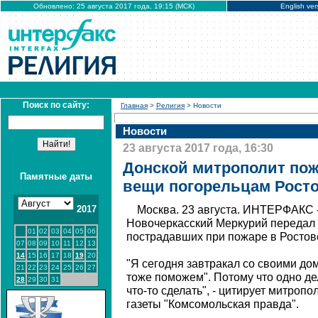
Обновлено: 25 августа 2017 года, 19:15 (МСК)
English ver
Поиск по сайту:
Главная
>
Религия
> Новости
Новости
23 августа 2017 года, 16:30
Донской митрополит по
Памятные даты
вещи погорельцам Росто
2017
Москва. 23 августа. ИНТЕРФАКС 
Новочеркасский Меркурий передал
01
02
03
04
05
06
пострадавших при пожаре в Ростов
07
08
09
10
11
12
13
14
15
16
17
18
19
20
"Я сегодня завтракал со своими до
21
22
23
24
25
26
27
тоже поможем". Потому что одно де
28
29
30
31
что-то сделать", - цитирует митроп
газеты "Комсомольская правда".