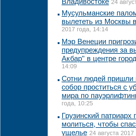
Владивостоке
24 авгус
Мусульманские палом
вылететь из Москвы 
2017 года, 14:14
Мэр Венеции пригроз
предупреждения за в
Акбар" в центре горо
14:09
Сотни людей пришли 
собор проститься с 
мира по пауэрлифтин
года, 10:25
Грузинский патриарх 
молиться, чтобы спа
ущелье
24 августа 2017 