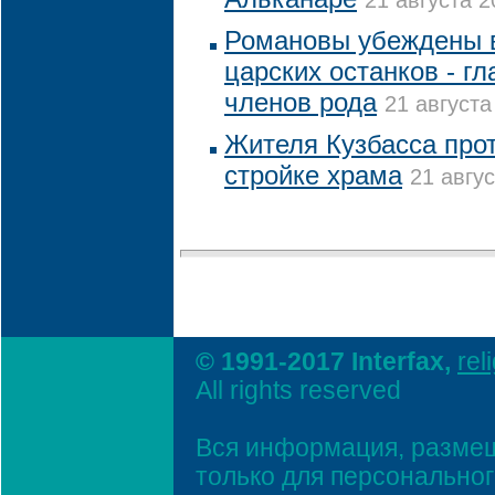
21 августа 2
Романовы убеждены 
царских останков - г
членов рода
21 августа
Жителя Кузбасса про
стройке храма
21 авгус
© 1991-2017 Interfax,
rel
All rights reserved
Вся информация, размещ
только для персонально