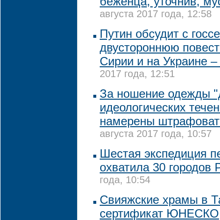
беженца, уточнив, му
августа 2017 года, 12:58
Путин обсудит с госс
двустороннюю повест
Сирии и на Украине –
2017 года, 12:51
За ношение одежды "
идеологических течен
намерены штрафовать
августа 2017 года, 10:57
Шестая экспедиция п
охватила 30 городов 
года, 10:54
Свияжские храмы в Т
сертификат ЮНЕСКО