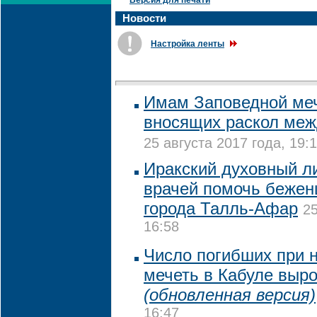
Версия для печати
Новости
Настройка ленты
Имам Заповедной меч
вносящих раскол ме
25 августа 2017 года, 19:
Иракский духовный л
врачей помочь бежен
города Талль-Афар
25
16:58
Число погибших при 
мечеть в Кабуле выро
(обновленная версия)
16:47