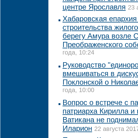
центре Ярославля
23 
Хабаровская епархия 
строительства жилого
берегу Амура возле С
Преображенского соб
года, 10:24
Руководство "единоро
вмешиваться в диску
Поклонской о Николае
года, 10:00
Вопрос о встрече с п
патриарха Кирилла и 
Ватикана не поднима
Иларион
22 августа 201