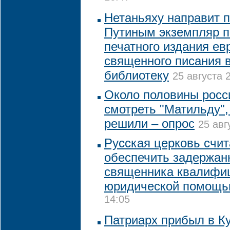
Нетаньяху направит 
Путиным экземпляр п
печатного издания ев
священного писания 
библиотеку
25 августа 
Около половины росс
смотреть "Матильду",
решили – опрос
25 авг
Русская церковь счи
обеспечить задержан
священника квалифи
юридической помощ
14:05
Патриарх прибыл в Ку