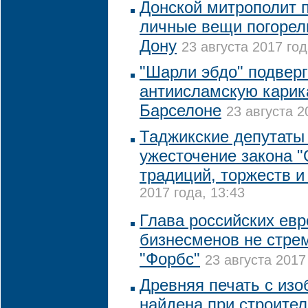
Донской митрополит 
личные вещи погорел
Дону
23 августа 2017 год
"Шарли эбдо" подверг
антиисламскую карика
Барселоне
23 августа 2
Таджикские депутаты
ужесточение закона 
традиций, торжеств и
2017 года, 13:43
Глава российских евр
бизнесменов не стрем
"Форбс"
23 августа 2017
Древняя печать с из
найдена при строител