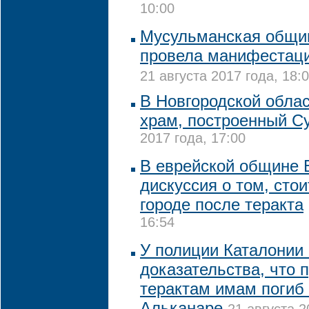
10:00
Мусульманская общи
провела манифестаци
21 августа 2017 года, 18:
В Новгородской обла
храм, построенный С
2017 года, 17:00
В еврейской общине 
дискуссия о том, стои
городе после теракта
16:54
У полиции Каталонии 
доказательства, что 
терактам имам погиб 
Альканаре