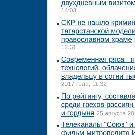
двухдневным визито
14:03
СКР не нашло кримин
татарстанской модели
православном храме
12:31
Современная ряса - п
технологий, облачени
владельцу в сотни ты
2017 года, 11:32
По рейтингу, составл
среди грехов россиян
и гордыня
25 августа 20
Телеканалы "Союз" и 
фильм митрополита И