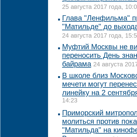
25 августа 2017 года, 10:
Глава "Ленфильма" пр
"Матильде" до выход
24 августа 2017 года, 15:
Муфтий Москвы не в
переносить День знан
байрама
24 августа 2017
В школе близ Москов
мечети могут перене
линейку на 2 сентябр
14:23
Приморский митропол
молиться против пок
"Матильда" на киноф