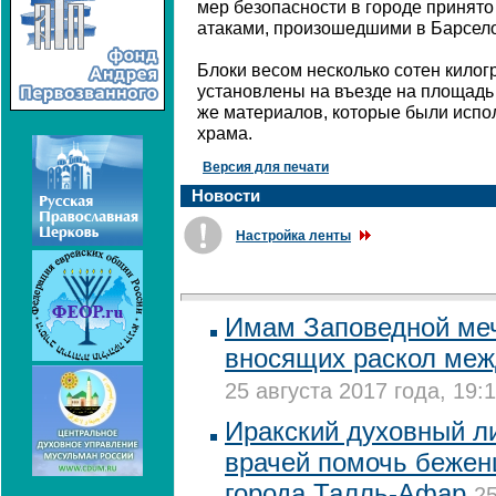
мер безопасности в городе принято
атаками, произошедшими в Барсело
Блоки весом несколько сотен килог
установлены на въезде на площадь 
же материалов, которые были испо
храма.
Версия для печати
Новости
Настройка ленты
Имам Заповедной меч
вносящих раскол ме
25 августа 2017 года, 19:
Иракский духовный л
врачей помочь бежен
города Талль-Афар
25