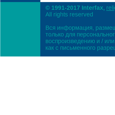
© 1991-2017 Interfax,
rel
All rights reserved
Вся информация, размещ
только для персонально
воспроизведению и / ил
как с письменного разр