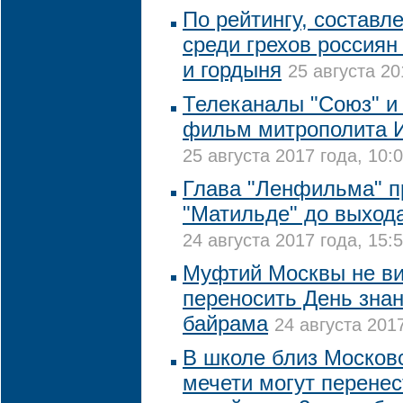
По рейтингу, составл
среди грехов россиян
и гордыня
25 августа 20
Телеканалы "Союз" и 
фильм митрополита И
25 августа 2017 года, 10:
Глава "Ленфильма" пр
"Матильде" до выход
24 августа 2017 года, 15:
Муфтий Москвы не в
переносить День знан
байрама
24 августа 2017
В школе близ Москов
мечети могут перене