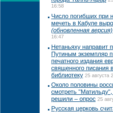
16:58
Число погибших при 
мечеть в Кабуле выро
(обновленная версия)
16:47
Нетаньяху направит 
Путиным экземпляр п
печатного издания ев
священного писания 
библиотеку
25 августа 
Около половины росс
смотреть "Матильду",
решили – опрос
25 авг
Русская церковь счи