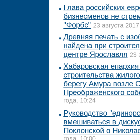
Глава российских евр
бизнесменов не стрем
"Форбс"
23 августа 2017
Древняя печать с из
найдена при строител
центре Ярославля
23 
Хабаровская епархия 
строительства жилого
берегу Амура возле С
Преображенского соб
года, 10:24
Руководство "единоро
вмешиваться в диску
Поклонской о Николае
года, 10:00