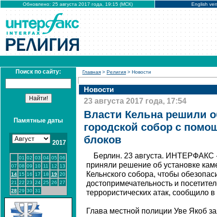
Обновлено: 25 августа 2017 года, 19:15 (МСК)
English ver
Поиск по сайту:
Главная
>
Религия
> Новости
Новости
23 августа 2017 года, 17:54
Власти Кельна решили о
Памятные даты
городской собор с пом
блоков
2017
Берлин. 23 августа. ИНТЕРФАКС -
01
02
03
04
05
06
приняли решение об установке кам
07
08
09
10
11
12
13
Кельнского собора, чтобы обезопаси
14
15
16
17
18
19
20
достопримечательность и посетите
21
22
23
24
25
26
27
28
29
30
31
террористических атак, сообщило в
Глава местной полиции Уве Якоб за