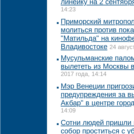
линейку на 2 сентябр
14:23
Приморский митропол
молиться против пок
"Матильда" на киноф
Владивостоке
24 авгус
Мусульманские палом
вылететь из Москвы 
2017 года, 14:14
Мэр Венеции пригроз
предупреждения за в
Акбар" в центре горо
14:09
Сотни людей пришли 
собор проститься с 