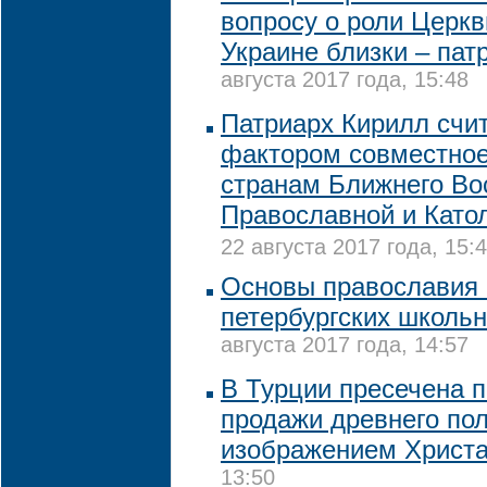
вопросу о роли Церкв
Украине близки – пат
августа 2017 года, 15:48
Патриарх Кирилл сч
фактором совместно
странам Ближнего Во
Православной и Като
22 августа 2017 года, 15:
Основы православия
петербургских школь
августа 2017 года, 14:57
В Турции пресечена 
продажи древнего пол
изображением Христ
13:50