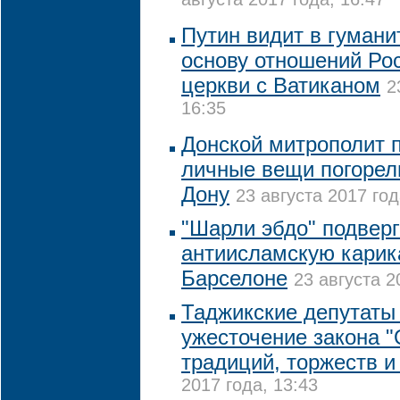
августа 2017 года, 16:47
Путин видит в гумани
основу отношений Рос
церкви с Ватиканом
2
16:35
Донской митрополит 
личные вещи погорел
Дону
23 августа 2017 год
"Шарли эбдо" подверг
антиисламскую карика
Барселоне
23 августа 2
Таджикские депутаты
ужесточение закона 
традиций, торжеств и
2017 года, 13:43