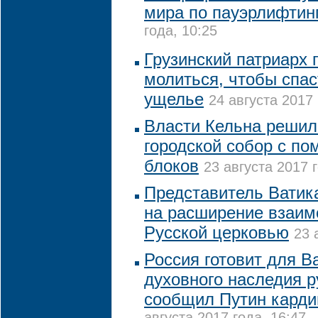
мира по пауэрлифтин
года, 10:25
Грузинский патриарх 
молиться, чтобы спа
ущелье
24 августа 2017 
Власти Кельна решил
городской собор с п
блоков
23 августа 2017 
Представитель Ватик
на расширение взаим
Русской церковью
23 
Россия готовит для В
духовного наследия р
сообщил Путин карди