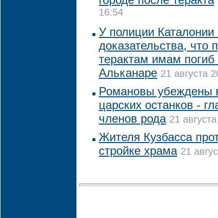
16:54
У полиции Каталонии 
доказательства, что 
терактам имам погиб 
Альканаре
21 августа 2
Романовы убеждены 
царских останков - г
членов рода
21 августа
Жителя Кузбасса про
стройке храма
21 авгус