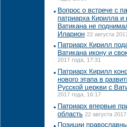
Вопрос о встрече с п
патриарха Кирилла и 
Ватикана не поднима
Иларион
22 августа 201
Патриарх Кирилл под
Ватикана икону и сво
2017 года, 17:31
Патриарх Кирилл конс
нового этапа в разви
Русской церкви с Ва
2017 года, 16:17
Патриарх впервые пр
область
22 августа 2017
Позиции православны