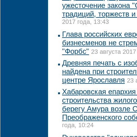
ужесточение закона 
традиций, торжеств и
2017 года, 13:43
Глава российских евр
бизнесменов не стрем
"Форбс"
23 августа 2017
Древняя печать с из
найдена при строител
центре Ярославля
23 
Хабаровская епархия 
строительства жилого
берегу Амура возле С
Преображенского соб
года, 10:24