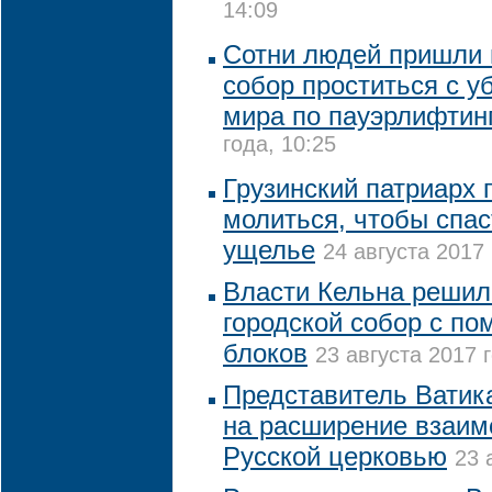
14:09
Сотни людей пришли 
собор проститься с 
мира по пауэрлифтин
года, 10:25
Грузинский патриарх 
молиться, чтобы спа
ущелье
24 августа 2017 
Власти Кельна решил
городской собор с п
блоков
23 августа 2017 
Представитель Ватик
на расширение взаим
Русской церковью
23 