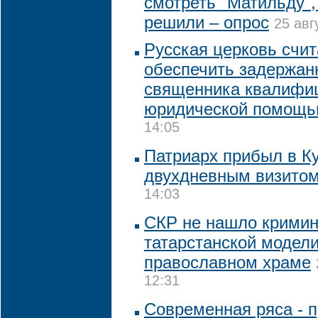
смотреть "Матильду",
решили – опрос
25 авг
Русская церковь счи
обеспечить задержан
священника квалифи
юридической помощ
14:05
Патриарх прибыл в Ку
двухдневным визито
14:03
СКР не нашло кримин
татарстанской модели
православном храме
12:31
Современная ряса - п