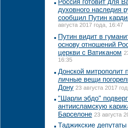
Россия готовит для В
духовного наследия р
сообщил Путин карди
августа 2017 года, 16:47
Путин видит в гумани
основу отношений Рос
церкви с Ватиканом
2
16:35
Донской митрополит 
личные вещи погорел
Дону
23 августа 2017 год
"Шарли эбдо" подверг
антиисламскую карика
Барселоне
23 августа 2
Таджикские депутаты