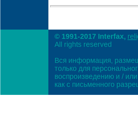
© 1991-2017 Interfax,
rel
All rights reserved
Вся информация, размещ
только для персонально
воспроизведению и / ил
как с письменного разр