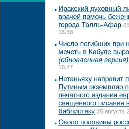
Иракский духовный л
врачей помочь бежен
города Талль-Афар
25
16:58
Число погибших при 
мечеть в Кабуле выро
(обновленная версия)
16:47
Нетаньяху направит 
Путиным экземпляр п
печатного издания ев
священного писания 
библиотеку
25 августа 
Около половины росс