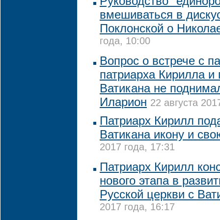
Руководство "единоро
вмешиваться в диску
Поклонской о Николае
года, 10:00
Вопрос о встрече с п
патриарха Кирилла и 
Ватикана не поднима
Иларион
22 августа 201
Патриарх Кирилл под
Ватикана икону и сво
2017 года, 17:31
Патриарх Кирилл конс
нового этапа в разви
Русской церкви с Ва
2017 года, 16:17