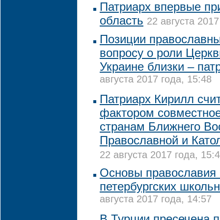
Патриарх впервые пр
область
22 августа 2017
Позиции православны
вопросу о роли Церкв
Украине близки – пат
августа 2017 года, 15:48
Патриарх Кирилл сч
фактором совместно
странам Ближнего Во
Православной и Като
22 августа 2017 года, 15:
Основы православия
петербургских школь
августа 2017 года, 14:57
В Турции пресечена 