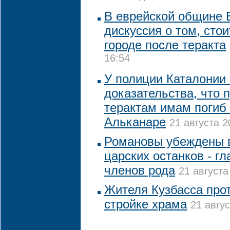
В еврейской общине 
дискуссия о том, стои
городе после теракта
16:54
У полиции Каталонии 
доказательства, что 
терактам имам погиб 
Альканаре
21 августа 2
Романовы убеждены 
царских останков - г
членов рода
21 августа
Жителя Кузбасса про
стройке храма
21 авгус