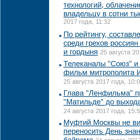
технологий, облачени
владельцу в сотни ты
2017 года, 11:32
По рейтингу, составл
среди грехов россиян
и гордыня
25 августа 20
Телеканалы "Союз" и 
фильм митрополита И
25 августа 2017 года, 10:
Глава "Ленфильма" пр
"Матильде" до выход
24 августа 2017 года, 15:
Муфтий Москвы не в
переносить День знан
байрама