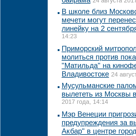
24 августа 2017
В школе близ Москов
мечети могут перене
линейку на 2 сентябр
14:23
Приморский митропол
молиться против пок
"Матильда" на киноф
Владивостоке
24 авгус
Мусульманские палом
вылететь из Москвы 
2017 года, 14:14
Мэр Венеции пригроз
предупреждения за в
Акбар" в центре горо