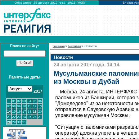
Обновлено: 25 августа 2017 года, 19:15 (МСК)
English ver
Поиск по сайту:
Главная
>
Религия
> Новости
Новости
24 августа 2017 года, 14:14
Мусульманские паломни
Памятные даты
из Москвы в Дубай
2017
Москва. 24 августа. ИНТЕРФАКС 
паломников из Башкирии, которая 
01
02
03
04
05
06
"Домодедово" из-за неготовности ви
07
08
09
10
11
12
13
отправится в Саудовскую Аравию н
14
15
16
17
18
19
20
управление мусульман Москвы.
21
22
23
24
25
26
27
28
29
30
31
"Ситуация с паломниками разрешила
оператор) должна улететь в четверг
испытание было для всех нас - нас